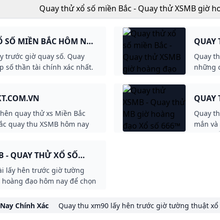
Quay thử xổ số miền Bắc - Quay thử XSMB giờ h
đạo
Ổ SỐ MIỀN BẮC HÔM NAY
QUAY 
HOÀN
 trước giờ quay số. Quay
Quay th
 số thần tài chính xác nhất.
những c
số Thiê
XỔ SỐ MIỀN BẮC XSKT.COM.VN
QUAY 
SỐ 66
 hên quay thử xs Miền Bắc
Quay th
Bắc quay thu XSMB hôm nay
mắn và 
Miền Bắ
 - QUAY THỬ XỔ SỐ
i lấy hên trước giờ tường
iờ hoàng đạo hôm nay để chọn
 Nay Chính Xác
Quay thu xm90 lấy hên trước giờ tường thuật xổ 