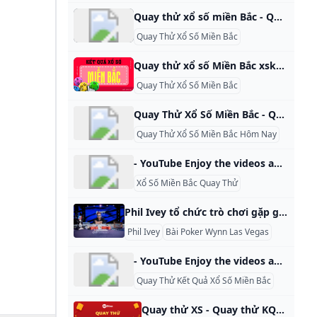
Quay thử XSMN - Quay thử kết quả xổ số Mi
- YouTube
- YouTube
xổ số miền bắc quay thử
Quay thử XSMB - Quay số may mắn xổ số miề
Quay thử xổ số miền Bắc - Quay thử XSMB giờ hoàng đạo Quay thử xổ số miền Bắc - Quay thử XSMB giờ hoàng đạo lấy hên những con loto may mắn hôm nay và ngày mai. Quay thử MB tại xổ số Thiên Phú. ĐB … G.1 … G.2 … … G.3 … … … … … … G.4 … … … … G.5 … … … … … … G.6 ……… G.7 …….. loto 0 1 2 3 4 5 6 7 8 9 Loto quay thử miền Bắc thứ 2 ngày 14/10/2024 Loto Loto theo đầu Loto theo đuôi 0 1 2 3 4 5 6 7 8 9
quay thử xổ số miền bắc
Quay Thử Xổ Số Miền Bắc - Quay Thử Đài Miề
Ngôi sao đang lên của Brazil gây sốc cho tất 
Quay thử xổ số Miền Bắc hôm nay - Quay thu 
Quay Thử Xổ Số Miền Bắc
Xổ Số Miền Bắc Quay Trực Tiếp Ở Đâu? Địa Chỉ
quay thử xsmb
Quay Thử XSMB - Quay Thử MB - Quay Thử Xổ
Quay thử xổ số Miền Bắc xskt.com.vn Quay thử xổ số Miền Bắc lấy may/ lấy hên, quay thử xs Miền Bắc, quay thử XSMB, quay thử kqxs Miền Bắc, quay thu XSMB hôm nay Đầy đủ2 số3 số Soi cầu XSMB Cầu bạch thủ XSMB Dự đoán XSMB Thống kê XSMB Tần suất lô-tô XSMB Bảng ĐB tuần XSMB Cầu nhiều nháy XSMB Cầu về cả cặp XSMB Lô gan XSMB Lô xiên XSMB Lô kép XSMB Cầu Pascale XSMB Quay thử xổ số Miền Bắc lấy may/ lấy hên, quay thử xs Miền Bắc, quay thử XSMB, quay thử kqxs Miền Bắc, quay thu XSMB hôm nay - Tin kết quả XSMB mới nhất
- YouTube
- YouTube
- YouTube
- YouTube
Quay thử XSMB Quay thử MB - Quay thử xổ số
Quay thử xổ số toàn quốc xskt.com.vn
Quay Thử Xổ Số Miền Bắc
Dự đoán XSMB ngày 4/9/2024 - Thống kê XSMB
Quay thử xổ số miền Bắc
Quay thử miền Bắc - Quay thử XSMB - Quay th
quay thử xsmb
Quay Thử Xổ Số Miền Bắc - Quay Thử Miền Bắc Giờ Hoàng Đạo Quay thử xổ số miền Bắc hôm nay mới nhất . Quay thử XSMB giờ hoàng đạo với sự xuất hiện của các con số may mắn, ngẫu nhiên từ giải 7 đến giải đặc biệt. Trang chủ Quay thử XSMB Kết quả quay thử XSMB ngày 21/10/2024 - Quay thử xổ số miền Bắc NHẤP QUAY THỬ XSMB Kết quả quay thử xổ số Miền bắc Chủ Nhật, 20/10/2024 ĐB 12751 G.
Khi nào và tại sao số 0 kép được thêm vào bán
- YouTube
Quay Thử Xổ Số Miền Bắc - Quay Thử Miền Bắ
Poker toàn cầu có phải là tiền thật không?
Quay Thử Xổ Số Miền Bắc Hôm Nay
Giới Thiệu Casino Online BK8
XSMB 4/9 - Kết quả Xổ số miền Bắc hôm nay 4
- YouTube
Quay thử XSMB - Quay thử xổ số Miền Bắc hô
- YouTube
THÔNG TIN VỀ QUAY THỬ XỔ SỐ MIỀN BẮC
Quay Thử XSMB Là Gì? Công Cụ Mô Phỏng Xổ S
quay thử xổ số miền bắc
THÔNG TIN VỀ QUAY THỬ XỔ SỐ MIỀN BẮC
- YouTube Enjoy the videos and music you love, upload original content, and share it all with friends, family, and the world on YouTube.
Phần thưởng chào mừng mới của WPT Global: 
- YouTube
Quay thử XSMB hôm nay - Quay thử xổ số miền
Sử dụng đô la hộ chiếu toàn cầu WPT để vào cá
Quay thử xổ số miền Bắc - Quay thử XSMB giờ
Xổ Số Miền Bắc Quay Thử
Quay Thử XSMB Quay thử Xổ số miền Bắc Hô
- YouTube
Tiêu đề EPT củng cố danh tiếng của Stephen 
Phân tích MB - Phân tích xổ số miền Bắc 24H
Quay thử xổ số miền bắc - Quay thử xsmb hô
TP trong WPT poker là gì?
quay thử xsmb
Sòng bạc trực tuyến đáng tin cậy nhất: WPT Gl
Phân tích MB - Phân tích xổ số miền Bắc 24H
Phil Ivey tổ chức trò chơi gặp gỡ lễ hội tại Wynn Las Vegas vào tháng 12 này Huyền thoại poker Phil Ivey sẽ bước vào phòng poker Wynn Las Vegas vào ngày 17 tháng 12 để tham gia Trò chơi gặp gỡ đặc biệt theo chủ đề Giáng sinh (MUG). Không, Poker Hall of Famer không theo đuổi hành động đặt cược thấp để xây dựng lại tài khoản ngân hàng của mình. Thay vào đó, chiêu đãi ngày lễ này là một phần của lễ kỷ niệm lớn hơn do đội WPT Global và World Poker Tour (WPT) tổ chức.
Quay thử xổ số Miền Bắc kết quả xsmb hôm 
Quay thử XSMB - Quay thử xổ số Miền Bắc giờ
- YouTube
XSMB mở thưởng ngày nào?
Phil Ivey
Bài Poker Wynn Las Vegas
Sự Kiện G
Nhà tài trợ Tiêu đề WPT Global Now cho Triton
Quay thử MB xổ số miền Bắc lấy gợi ý các cặ
Xổ Số 888 - Kết quả xổ số miền bắc - xổ số mi
quay thử xsmb
Quay Thử XSMB - Quay Thử MB - Quay Thử Xổ
Một người phụ nữ hướng dẫn lựa chọn đồ chơi
Quay thử XSMB Quay thử xổ số Miền Bắc hôm
- YouTube Enjoy the videos and music you love, upload original content, and share it all with friends, family, and the world on YouTube.
Xổ Số 888 - Kết quả xổ số miền bắc - xổ số mi
Xổ Số Miền Bắc: Trụ Sở Ở Đâu? Bí Mật Hé Lộ!
Quay thử xổ số Miền Bắc xskt.com.vn
Quay thử xổ số miền Bắc - Quay thử XSMB thầ
Quay Thử Kết Quả Xổ Số Miền Bắc
Quay thử Xổ số chọn con số may mắn hôm nay
Quay thử Xổ số chọn con số may mắn hôm nay
Lịch Quay Xổ Số Miền Bắc Hôm Nay 14/6: Địa 
quay thử xổ số miền bắc
quay thử xsmb
Quay thử XSMB 4/9 : Quay thử kết quả xổ số m
Lịch thi WPT Châu Á Thái Bình Dương 2024-20
Quay số chuẩn - Quay thử KQXS - Quay thử kết
Quay thử XS - Quay thử KQXS - Quay thử kết quả xổ số hôm nay Quay Số Chuẩn - Quay Thử XS lây hên trước khi chơi xổ số. ❤️ Quay Thử KQXS - Quay Thử Kết Quả Xổ Số 3 miền hôm nay để chọn ra cặp số thần tài chính xác nhất KQXS miền Bắc KQXS miền Nam KQXS miền Trung Thống kê lô tô gan Thống kê 2 số cuối giải ĐB Thống kê Lô tô rơi Thống kê lô tô xiên
Quay thử quả xổ số hôm nay ngày mai chuẩn 