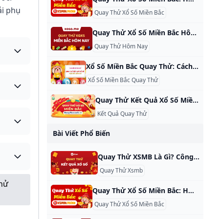
- YouTube
Sự trở lại của Shevliakov giành giải thưởng h
Xổ số miền Bắc hôm nay quay ở đâu? Lịch quay
ải phụ
Quay Thử Xổ Số Miền Bắc
Hướng Dẫn Quay
xổ số kiến thiết miền Bắc là gì?
Quay Thử XSMB Là Gì? Công Cụ Mô Phỏng Xổ S
Quay Thử XSMB - Quay Thử Xổ Số Miền Bắc H
Quay thử XSMB - Quay số may mắn xổ số miề
Quay Thử Xổ Số Miền Bắc: Hướng Dẫn Sử Dụn
Luật Chơi Poker Online tại DA88
Quay Thử Xổ Số Miền Bắc Hôm Nay: Tạo Bộ Số Mô Phỏng Theo Ngày Quay Thử Xổ Số Miền Bắc Hôm Nay: Tạo Bộ Số Mô Phỏng Theo Ngày Quay thử xổ số miền Bắc hôm nay là công cụ tạo bảng số ngẫu nhiên tại thời điểm người dùng truy cập. Từ “hôm nay” thể hiện ngày sử dụng công cụ, không có nghĩa hệ thống đã biết trước kết quả của kỳ quay trong ngày. Một trang quay thử theo ngày nên tự động hiển thị ngày hiện tại và cho phép người dùng tạo nhiều bảng mô phỏng mà không cần chờ cập nhật thủ công.
Quay thử xổ số miền Bắc hôm nay - Kết quả 
Quay thử Xổ số chọn con số may mắn hôm nay
Lễ hội mùa xuân toàn cầu WPT: 7.000.000 đô l
Quay Thử Hôm Nay
Xsmb Hôm Nay
Mô P
Đủ điều kiện tham quan Red Dragon Poker Tour
Quay Thử XSMB - Quay Thử MB - Quay Thử Xổ
- YouTube
c cặp số được hệ thống tính toán và đư… Nay Cham Mickey
Quay thử XSMB 4/9 : Quay thử kết quả xổ số m
quay thử xổ số miền bắc
Quay thử MB- Tham Khảo Quay thử xổ số miền
Xổ Số Miền Bắc Quay Thử: Cách Phân Biệt Mô Phỏng Và Kết Quả Thực Xổ Số Miền Bắc Quay Thử: Cách Phân Biệt Mô Phỏng Và Kết Quả Thực Xổ số miền Bắc quay thử là cách gọi khác của công cụ mô phỏng tạo bảng số ngẫu nhiên. Dù thứ tự từ khác với “quay thử xổ số miền Bắc”, nhu cầu chính vẫn là tìm một tiện ích có thể tạo kết quả thử trên điện thoại hoặc máy tính. Điểm quan trọng nhất là phân biệt bảng mô phỏng với kết quả thực tế.
Quay thử XSMB - Quay thử xổ số Miền Bắc giờ
Quay thử xổ số Miền Bắc hôm nay - Quay thu 
Trò chơi roulette lần đầu tiên được chơi ở đâu 
Xổ Số Miền Bắc Quay Thử
Kết Quả Mô Phỏng
Quay thử xổ số miền Bắc hôm nay - Quay thử
Quay thử XSMB - Quay thử xổ số miền Bắc gi
quay thử xổ số miền bắc
Quay Thử Kết Quả Xổ Số Miền Bắc: Cách Đọc Và Kiểm Tra Bảng Số Quay Thử Kết Quả Xổ Số Miền Bắc: Cách Đọc Và Kiểm Tra Bảng Số Quay thử kết quả xổ số miền Bắc tạo ra một bảng số mô phỏng với nhiều hàng và dãy số. Người dùng cần đọc đúng cấu trúc của bảng, đặc biệt với các dãy có số 0 ở đầu hoặc nhiều ô được hiển thị trên cùng một hàng. Bảng được tạo từ công cụ quay thử chỉ có giá trị mô phỏng.
Quay thử XSMB - Quay số may mắn xổ số miề
Quay thử XSMB - Quay thử xổ số Miền Bắc hô
404 Not Found
- YouTube
Quay Thử XSMB Quay thu Xo So MB - Quay T
Kết Quả Quay Thử
Bảng Số Mô Phỏng
K
Quay thử XSMB - Quay thử MB lấy hên - Quay 
Quay thử XSMB - Quay thử xổ số miền bắc hôm
xổ số miền bắc quay thử
quay thử xổ số miền bắc
quay thử xổ số miền bắc
Bài Viết Phổ Biến
THÔNG TIN VỀ QUAY THỬ XỔ SỐ MIỀN BẮC
- YouTube
Quay thử xổ số miền bắc - Quay thử xsmb hô
- YouTube
Tương lai của trò chơi roulette là gì?
Quay thử xổ số miền Bắc hôm nay - Quay thử
Hyper Dash trong WPT Global là gì? Đi sâu và
Kèo Bóng Đá Châu Âu: Hướng Dẫn Chi Tiết và 
Tiêu đề EPT củng cố danh tiếng của Stephen 
quay thử xổ số miền bắc
Một số vụ bê bối và tranh cãi nổi tiếng về roule
Quay Thử XSMB Là Gì? Công Cụ Mô Phỏng Xổ Số Miền Bắc Miễn Phí Quay Thử XSMB Là Gì? Công Cụ Mô Phỏng Xổ Số Miền Bắc Miễn Phí Quay thử XSMB là công cụ mô phỏng quá trình tạo một bảng số ngẫu nhiên theo bố cục quen thuộc của xổ số miền Bắc. Người dùng chỉ cần nhấn nút quay thử để hệ thống tạo một bộ kết quả mới trong vài giây. Kết quả trên công cụ quay thử không phải dữ liệu từ kỳ quay chính thức, không đại diện cho kết quả sẽ xuất hiện và không có khả năng bảo đảm trúng thưởng.
Quay Thử XSMB - Quay Thử MB - Quay Thử Xổ
- YouTube
Quay thử XSMB - Quay thử kết quả xổ số Miền
Quay thử KQ XS lấy may - Quay thử xổ số 3 m
Quay thử XSMB - Quay thử xổ số Miền Bắc hô
xổ số miền Bắc có từ năm bao nhiêu?
Quay Thử Xsmb
Mô Phỏng Xổ Số
Bộ Số
Frank Stepuchin dẫn đầu RRPO WPT Seminole 
Quay thử XSMB - Quay thử xổ số Miền Bắc hô
Quay thử quả xổ số hôm nay ngày mai chuẩn 
Quay thử Xổ số Quay thu Xo So Hôm nay - KQX
Quay thử XSMB - Quay thử kết quả xổ số Miền
Quay thử XSMB - Quay thử xổ số miền Bắc hôm
hử
Quay Thử Xổ Số Miền Bắc - Quay Thu XSMB H
TikTok - Make Your Day
- YouTube
Quay thử MB - Quay thử Xổ Số Miền Bắc hôm 
Quay Thử Xổ Số Miền Bắc - Quay Thu XSMB H
Quay thử XSMB - Quay thử MB - Quay thử xổ 
Quay Thử Xổ Số Miền Bắc: Hướng Dẫn Sử Dụng Công Cụ Từng Bước Quay Thử Xổ Số Miền Bắc: Hướng Dẫn Sử Dụng Công Cụ Từng Bước Quay thử xổ số miền Bắc là thao tác sử dụng một công cụ điện tử để tạo bảng số mô phỏng. Người dùng không cần tự nhập từng con số; hệ thống sẽ tự động tạo và sắp xếp chúng sau khi nhận lệnh bắt đầu. Hướng dẫn dưới đây tập trung vào cách sử dụng công cụ đúng chức năng, cách đọc giao diện và cách xử lý khi trang không tạo được kết quả.
Quay thử xổ số toàn quốc xskt.com.vn
Quay Thử Miền Bắc Hôm Nay - Xổ Số Thử XSM
WSOP USA Top 8 Câu hỏi thường gặp
Quay thử Xổ số Miền Bắc - Quay thu MB - Qu
Quay thử XSMB 4/9 : Quay thử kết quả xổ số m
Quay Thử Xổ Số Miền Bắc
Hướng Dẫn Quay
Timothy Chung: Từ tiệc sinh nhật đến nhà vô 
XSMB mở thưởng ngày nào?
XSMB 4/9 - Kết quả Xổ số miền Bắc hôm nay 4
Quay thử XSMB – Quay thử xổ số miền Bắc hôm
WPT Global: Sự lựa chọn hàng đầu cho người 