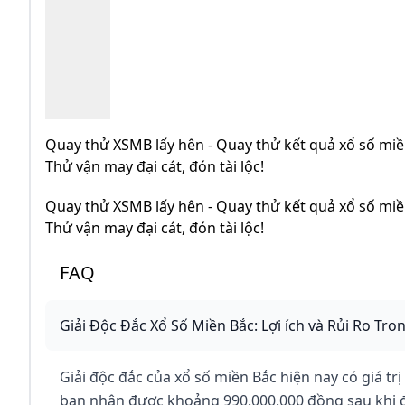
Mẹo mới toàn cầu của WPT: Xem trước cá cược tuần
Quay thử Miền Bắc - Quay thử XSMB hôm nay - Quay 
Quay thu xo so- Quay thử xổ số miền Bắc hôm nay miễn
xổ số miền bắc quay thử
Quay Thu MB - Quay Thử Xổ Số Miền Bắc - Quay Thử 
- YouTube
- YouTube
XSMB khi nào quay?
Quay thử XSMB - Quay thử xổ số miền Bắc hôm nay lấ
Quay thử xổ số Miền Bắc theo giờ hoàng đạo hôm n
Mấy giờ có kết quả xổ số miền Bắc?
Quay thử xổ số miền Bắc
Quay Thu MB - Quay Thử Xổ Số Miền Bắc Hôm Nay
Giải vô địch thế giới WPT 2024 khai mạc tại Wynn Las Ve
Quay thử xổ số miền Bắc - Quay thử XSMB giờ hoàng 
Quay thử xổ số miền Bắc hôm nay - Quay thu XSMB 
Quay thử MB - Quay thử xổ số miền Bắc chuẩn - Quay
xổ số kiến thiết miền Bắc là gì?
Quay thử XSMB thứ 3 – Quay thử xổ số miền Bắc thứ
xổ số miền bắc quay thử
WPT Global vs GGPoker: Bạn nên chọn nền tảng poker
Quay thử MB- Tham Khảo Quay thử xổ số miền Bắc (X
Quay thử XSMB lấy hên - Quay thử kết quả xổ số mi
Quay thử XSMB - Quay thử xổ số miền Bắc hôm nay 
Quay thử XSMB - Quay thử xổ số miền bắc hôm nay 
- YouTube
Màu Bỗng Quay XSMB Là Gì? Sự Thật Ít Người Biết
Thử vận may đại cát, đón tài lộc!
Quay thử xsmb - Quay thử kết quả xổ số miền Bắc 
Quay thử XSMB - Quay thu xổ số miền Bắc hôm nay 
Quay Thử XSMB Quay thu Xo So MB - Quay Thử KQ
Tiêu đề EPT củng cố danh tiếng của Stephen Song 
Quay thử XSMB lấy hên - Quay thử kết quả xổ số mi
Quay thử xổ số Miền Bắc hôm nay - Quay thu MB lấy
Quay Thử Xổ Số Miền Bắc - Quay Thử Miền Bắc Giờ
Thử vận may đại cát, đón tài lộc!
- YouTube
Quay thử xổ số miền Bắc hôm nay - Quay thử XSMB 
Quay thử xổ số miền Bắc - Quay thử XSMB giờ hoàn
quay thử kết quả xổ số miền bắc
quay thử xsmb
FAQ
- YouTube
Nguồn gốc của cái tên Roulette là gì?
Sòng bạc trực tuyến đáng tin cậy nhất: WPT Global
Giải vô địch tiền thưởng vàng: Cú sút hàng tuần của
Quay thử XSMB chủ nhật – Quay thử xổ số miền Bắc
- YouTube
XSMB khi nào quay?
Quay Thử XSMN - Quay Thử Miền Nam Hôm Nay - Q
Quay thử XSMB hôm nay - Quay thử xổ số miền Bắc l
Giải Độc Đắc Xổ Số Miền Bắc: Lợi ích và Rủi Ro Tro
Cách tải xuống đăng ký và Master WPT Global: 2025 
Quay thử Miền Bắc - Quay thử XSMB hôm nay - Qua
Quay thử miền Bắc - Quay thử XSMB - Quay thử MB 
quay thử kết quả xổ số miền bắc
Quay thử quả xổ số hôm nay ngày mai chuẩn xác
Quay số điện tử chuẩn - Quay thử KQ XS - Quay thử 
Giải độc đắc của xổ số miền Bắc hiện nay có giá trị
phimhaivn
Quay thử XSMB - Quay thu xổ số miền Bắc hôm nay 
Quay thử xổ số Miền Bắc xskt.com.vn
bạn nhận được khoảng 990.000.000 đồng sau khi đ