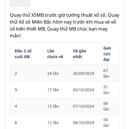
Quay thử XSMB Quay thử xổ số Miền Bắc hôm nay
Quay thử XSMB 5/9 : Quay thử kết quả xổ số miền Bắc ngày
Quay Thử XSMN - Quay Thu MN - Quay Thử Xổ Số Miền Na
XSMB khi nào quay?
Quay Thử Xổ Số Miền Bắc - Quay Thử Miền Bắc Giờ Hoàng
Quay thử xổ số miền Bắc hôm nay chuẩn xác miễn phí
quay thử kết quả xổ số miền bắc
- YouTube
Quay thử XSMB trước giờ tường thuật xổ số, Quay
Quay thử xổ số miền Bắc hôm nay - Kết quả quay thử XSM
Xổ số thủ đô quay ở đâu?
WPT Global vs GGPoker: Bạn nên chọn nền tảng poker
xổ số miền bắc quay thử
thử Xổ số Miền Bắc hôm nay trước khi mua vé xổ
Quay thử xổ số - Quay thử vận may lấy hên - Quay số chuẩ
- YouTube
Quay Thử XSMN - Quay Thử Miền Nam Hôm Nay - Qua
Quay thử XSMB Quay thử xổ số Miền Bắc hôm nay
số kiến thiết MB, Quay thử MB chúc bạn may
Cách tải xuống WPTGO và bắt đầu
Quay thử XSMB - Quay thử kết quả xổ số Miền bắc hôm na
Rake Chase là gì?
Quay thử XSMB - Quay số may mắn xổ số miền Bắc hô
mắn!
Dự đoán XSMB 4/9/2024 - soi cầu Xổ Số Miền Bắc thứ 4 - 4-
Quay Thử XSMB - Quay Thử Xổ Số Miền Bắc Hôm Nay
Quay thu xo so- Quay thử xổ số miền Bắc hôm nay miễn
Quay Thu MB - Quay Thử Xổ Số Miền Bắc - Quay Thử 
Quay Thử Miền Bắc Hôm Nay - Xổ Số Thử XSMB
Quay thử XSMB thứ 3 – Quay thử xổ số miền Bắc thứ 3
Quay thử XSMB hôm nay - Quay thử xổ số miền Bắc lấy
Gan
Quay thử KQ XS lấy may - Quay thử xổ số 3 miền hôm 
WPT Global vs GGPoker: Bạn nên chọn nền tảng poker nào
XSMB khi nào quay?
Đầu 2 số
Lần
Về gần
Quay số chuẩn - Quay thử KQXS - Quay thử kết quả xổ 
cực
Quay thử xổ số Miền Bắc hôm nay - Quay thu MB lấy h
cuối ĐB
chưa về
nhất
Giải vô địch thế giới WPT 2024 khai mạc tại Wynn Las Ve
đại
WPT Global từ Chủ nhật Hyper PKO Showdown: Mua th
- YouTube
Quay thử xổ số miền Nam - Quay thử XSMN - Quay th
67
Giải vô địch WPT khơi dậy tinh thần của huyền thoại 
2
24 lần
26/09/2024
lần
Hướng dẫn rút tiền toàn cầu của WPT: Tiền mặt được t
Trúng giải 7 xổ số miền Bắc: Nhận ngay 40.000₫
XSMB mở thưởng ngày nào?
quay thử xổ số miền bắc
51
9
17 lần
03/10/2024
Quay thử XSMB hôm nay - Quay thử MB - Quay số lấy
lần
Quay Thử Xổ Số Miền Bắc: Hướng Dẫn Sử Dụng Công 
Quay Thử XSMB - Quay Thử MB - Quay Thử Xổ Số Miền
66
4
13 lần
07/10/2024
Quay Thử XSMB Đại Cát⚡ Quay Thử Xổ Số Miền Bắc H
lần
- YouTube
56
Quay Thu MN - Quay Thử Xổ Số Miền Nam Hôm Nay
8
12 lần
08/10/2024
lần
Quay thử XSMB thứ 3 – Quay thử xổ số miền Bắc thứ 3