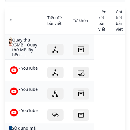
world on YouTube.
quay thử xổ số miền bắc
Liên
Chi
Quay thử xổ số Miền Bắc xskt.com.vn
Tiêu đề
kết
tiết
#
Từ khóa
bài viết
bài
bài
Tiền thưởng chào mừng sòng bạc trực tuyến không có ti
viết
viết
Quay thử MB - Quay thử xổ số miền Bắc giờ hoàng đạo
Paulius Plausinaitis thắng GGMmillion$ SHR với số tiền 
Quay thử
- YouTube
XSMB - Quay
thử MB lấy
Giải vô địch thế giới WPT 2024 khai mạc tại Wynn Las Vega
hên -...
Quay thử XSMN hôm nay - Quay thử xổ số miền Nam lấy
Quay Thử XSMB - Quay Thử Xổ Số Miền Bắc Hôm Nay
- YouTube
Lễ hội mùa xuân toàn cầu WPT: 7.000.000 đô la giải thư
- YouTube
xổ số miền bắc quay thử
- YouTube
Cách bắt đầu chơi bài xì phé trực tuyến vào năm 2025: 
Poker toàn cầu có phải là tiền thật không?
xổ số miền Bắc có từ năm bao nhiêu?
- YouTube
Quay thử MB- Tham Khảo Quay thử xổ số miền Bắc (XSM
Giới Thiệu Casino Online Vip79
XSMB Chu nhat - Xổ Số Miền Bắc Chủ nhật Hàng Tuần - 
Sử dụng mã