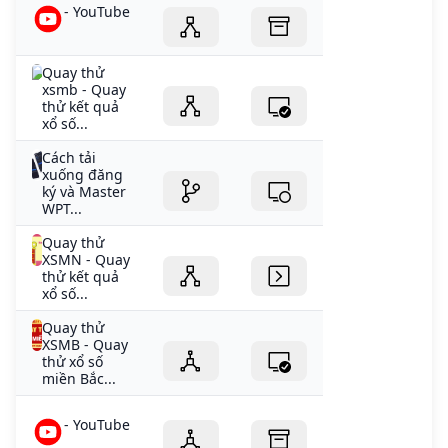
- YouTube
Quay thử
xsmb - Quay
thử kết quả
xổ số...
Cách tải
xuống đăng
ký và Master
WPT...
Quay thử
XSMN - Quay
thử kết quả
xổ số...
Quay thử
XSMB - Quay
thử xổ số
miền Bắc...
- YouTube