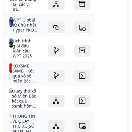
tại các vị
trí...
WPT Global
từ Chủ nhật
Hyper PKO...
Lịch trình
giải đấu
toàn cầu
WPT 2025
KQXSMB -
SXMB - Kết
quả xổ số
miền Bắc -...
Quay thử xổ
số Miền Bắc
kết quả
xsmb hôm...
THÔNG TIN
VỀ QUAY
THỬ XỔ SỐ
MIỀN BẮC