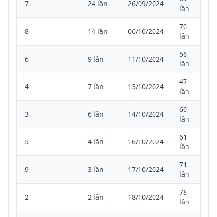
7
24 lần
26/09/2024
lần
70
8
14 lần
06/10/2024
lần
56
6
9 lần
11/10/2024
lần
47
4
7 lần
13/10/2024
lần
60
3
6 lần
14/10/2024
lần
61
5
4 lần
16/10/2024
lần
71
9
3 lần
17/10/2024
lần
78
2
2 lần
18/10/2024
lần