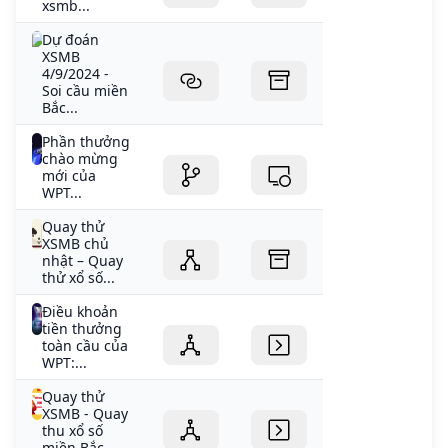
xsmb...
Dự đoán
XSMB
4/9/2024 -
Soi cầu miền
Bắc...
Phần thưởng
chào mừng
mới của
WPT...
Quay thử
XSMB chủ
nhật – Quay
thử xổ số...
Điều khoản
tiền thưởng
toàn cầu của
WPT:...
Quay thử
XSMB - Quay
thu xổ số
miền Bắc...