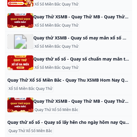
Quay thử XSMB hôm nay - Quay thử xổ số Miền Bắc giờ 
Quay thử xổ số Miền Bắc hôm nay - Quay thu MB lấy hên
Quay thử xổ số miền Bắc hôm nay - Quay thu XSMB ngày
Xổ Số Miền Bắc Quay Thử
Không có tiền gửi miễn phí tại WPT Global - chơi mà khôn
Trúng giải 7 xổ số miền Bắc: Nhận ngay 40.000₫
Quay thử XSMB - Quay thử xổ số Miền Bắc hôm nay
Hyper Dash trong WPT Global là gì? Đi sâu vào hành độn
Quay thử XSMB - Quay thử kết quả xổ số Miền Bắc hôm 
Quay thử xổ số miền Bắc
Quay Thử Xổ Số Miền Bắc - Quay Thử Đài Miền Bắc - XS
Quay thử XSMB - Quay thử Xổ Số Miền Bắc hôm nay tại x
Quay thử xổ số Miền Bắc hôm nay - Quay thu MB lấy hên
- YouTube
Xổ số thủ đô quay ở đâu?
Quay thử XSMB hôm nay - Quay thử MB - Quay số lấy h
- YouTube
Quay thử XSMB hôm nay - Quay thử MB - Quay số lấy h
Quay Thử XSMB - Quay Thử MB - Quay Thử Xổ Số Miền Bắc hôm nay Quay Thử XSMB thần tài - Quay Thử MB lấy cặp số may mắn trước giờ quay.✅ Quay Thử Xổ Số Miền Bắc hôm nay theo giờ hoàng đạo chính xác nhất
undefined - YouTube
- YouTube
Quay thử XSMB chủ nhật – Quay thử xổ số miền Bắc chủ 
Quay Thử XSMN - Quay Thử Miền Nam Hôm Nay - Quay 
Xổ Số Miền Bắc Quay Thử
Quay thử xổ số - Quay số chuẩn may mắn trong ngày
Quay thu xo so - Quay thử xổ số giờ hoàng đạo hôm nay
Quay thử MB xổ số miền Bắc lấy gợi ý các cặp số may m
22bet – Trải Nghiệm Cá Cược Trực Tuyến Đẳng Cấp
undefined - YouTube
- YouTube
- YouTube
Quay thử XSMB - Quay số may mắn xổ số miền Bắc hôm nay Quay thử MB - Quay thử xổ số miền Bắc miễn phí giúp bạn tìm được số đẹp mang lại may mắn trong kỳ quay thưởng kết quả XSMB hôm nay. Giải ĐB … Giải 1 … Giải 2 …… Giải 3 ……………… Giải 4 ………… Giải 5 ……………… Giải 6 ……… Giải 7 ………… Bảng Loto quay thử ngày 21/10/2024 Đầu Đuôi Đầu Đuôi 0 0 1 1 2 2 3 3 4 4 5 5 6 6 7 7 8 8 9 9 Đầu Đuôi Đầu Đuôi 0 0 1 1 2 2 3 3 4 4 5 5 6 6 7 7 8 8 9 9 Quay thử XSMB là công cụ dựa theo bảng kết quả xổ số Miền Bắc để đưa ra những con số ngẫu nhiên không theo một quy luật nào.
Quay thử xổ số miền bắc - Soi Cầu 247
Cách sử dụng ứng dụng quay thử xsmb
Quay Thử XSMB - Quay Thử MB - Quay Thử Xổ Số Miền B
Xổ Số Miền Bắc Quay Thử
Quay Thử XSMB - Quay Thử Xổ Số Miền Bắc Hôm Nay
Xổ số miền Bắc hôm nay quay ở đâu? Lịch quay & địa điể
Các quy tắc và lựa chọn cá cược ban đầu cho roulette là g
quay thử xổ số miền bắc hôm nay
Cách giành chiến thắng tại các vị trí trực tuyến vào năm 
Quay thử xổ số - Quay số chuẩn may mắn trong ngày Quay thử KQXS 3 miền hôm nay - Quay thử số chuẩn may mắn để lấy cặp số đẹp trong ngày để thử vận may Người chơi truy cập website lựa chọn quay thử 3 đài, ba miền Bắc, Trung hoặc Nam, sau đó kích vào ô Quay thử. Kết quả quay thử lồng cầu sẽ được hiển thị tự động trong khoảng 20s, mỗi một địa chỉ IP sẽ cho một kết quả duy nhất trong ngày khi quay.
xổ số miền bắc quay thử
Quay thử xổ số - Quay số chuẩn may mắn trong ngày
Quay thử XSMB - Quay thử xổ số miền Bắc hôm nay thử 
Quay thử XSMB - Quay thử xổ số Miền Bắc hôm nay
Xổ Số Miền Bắc Quay Thử
- YouTube
quay thử xsmb
Quay Thử Miền Bắc Hôm Nay - Xổ Số Thử XSMB
Quay Thử Xổ Số Miền Bắc - Quay Thu XSMB Hom Nay Quay thử xổ số miền bắc tìm lộc may mắn từ các bộ số của kết quả xổ số, giúp bạn có thể tự tin đưa ra con số bí ẩn trong ngày một cách tương đối chính xác hơn. Chúc Các Bạn Chơi Vui Vẻ
Quay Thu MB - Quay Thử Xổ Số Miền Bắc - Quay Thử XS
XSMN 26/8/2024 - Xổ số miền Nam ngày 26 tháng 8 năm 
Quay Thử XSMB Quay thử Xổ số miền Bắc Hôm Nay Qua
Quay thử xsmb - Cập nhật kết quả quay thử xổ số miền b
Quay thử XSMB hôm nay - Quay thử MB - Quay số lấy h
Quay Thử XSMB hôm nay - Quay Thử Xổ Số Miền Bắc - Q
Xổ Số Miền Bắc Quay Thử
- YouTube
Quay thử xổ số miền bắc - Soi Cầu 247
Quay thử XSMB - Quay thử xổ số miền bắc hôm nay lấy h
quay thử kết quả xổ số miền bắc
Quay Thử XSMB - Quay Thử MB - Quay Thử Xổ Số Miền Bắc hôm nay Quay Thử XSMB thần tài - Quay Thử MB lấy cặp số may mắn trước giờ quay.✅ Quay Thử Xổ Số Miền Bắc hôm nay theo giờ hoàng đạo chính xác nhất
Xem video nóng hot mới nhất truyền hình trực tuyến TV
Thống kê XSMB 4/9/2024-Phân tích Xổ Số Miền Bắc thứ 4
Một số vụ bê bối và tranh cãi nổi tiếng về roulette trong s
XSMB mở thưởng ngày nào?
Quay Thử Xổ Số Miền Bắc
Quay thử miền Bắc - Quay thử XSMB - Quay thử MB lấy 
- YouTube
- YouTube
- YouTube
Quay số chuẩn - Quay thử KQXS - Quay thử kết quả xổ số
Xổ số miền Bắc quay thưởng lúc mấy giờ? Quy trình chi t
Các giải đấu poker trực tuyến hàng đầu để xem và chơi 
quay thử xổ số miền bắc hôm nay
Tiền thưởng chào mừng sòng bạc trực tuyến không có ti
Quay thử xổ số - Quay số lấy hên cho ngày hôm nay Quay thử xổ số - Quay số lấy hên cho ngày hôm nay ba tỉnh MIỀN BẮC, MIỀN TRUNG, MIỀN NAM. Thử vận may lấy ngay cặp số cho các tỉnh trên toàn quốc. ĐB … G.1 … G.2 … … G.3 … … … … … … G.4 … … … … G.5 … … … … … … G.6 … … … G.7 … … … … Đầy đủ 2 số 3 số | Đầu | Đuôi | |—|—| | 0 | | | 1 | | | 2 | | | 3 | | | 4 | | | 5 | | | 6 | | | 7 | | | 8 | | | 9 | |
- YouTube
Quay Thử Xổ Số Miền Bắc - Quay Thử Miền Bắc Giờ Hoàn
Quay số chuẩn - Quay thử KQXS - Quay thử kết quả xổ số
WPT Global vs GGPoker: Bạn nên chọn nền tảng poker n
Quay thử MB xổ số miền Bắc lấy gợi ý các cặp số may m
Quay Thử Xổ Số Miền Bắc
Quay thử xổ số Miền Bắc kết quả xsmb hôm nay hdmedi
Lịch Quay Xổ Số Miền Bắc Hôm Nay 14/6: Địa Điểm & Giờ
- YouTube
Quay Thử XSMB Quay thử Xổ số miền Bắc Hôm Nay Qua
Quay Thử Xổ Số Miền Bắc - Quay Thử Miền Bắc Giờ Hoàn