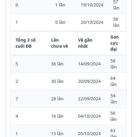
57
0
1 lần
19/10/2024
lần
58
1
0 lần
20/10/2024
lần
Gan
Tổng 2 số
Lần
Về gần
cực
cuối ĐB
chưa về
nhất
đại
58
5
36 lần
14/09/2024
lần
64
2
30 lần
20/09/2024
lần
54
7
28 lần
22/09/2024
lần
56
4
16 lần
04/10/2024
lần
63
1
15 lần
05/10/2024
lần