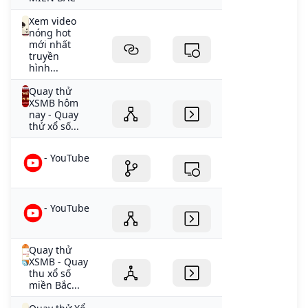
Xem video
nóng hot
mới nhất
truyền
hình...
Quay thử
XSMB hôm
nay - Quay
thử xổ số...
- YouTube
- YouTube
Quay thử
XSMB - Quay
thu xổ số
miền Bắc...