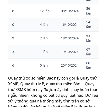
59
8
12 lần
08/10/2024
lần
54
0
4 lần
16/10/2024
lần
53
9
2 lần
18/10/2024
lần
67
3
1 lần
19/10/2024
lần
66
6
0 lần
20/10/2024
lần
Quay thử xổ số miền Bắc hay còn gọi là Quay thử
XSMB, Quay thử MB, quay thử miền Bắc,… Quay
thử XSMB hôm nay được máy tính chạy hoàn toàn
ngẫu nhiên, không có bất cứ quy luật nào. Dữ liệu
xử lý thông qua hệ thống máy tính trên cơ sở
hàng tỷ dữ liệu kết quả xổ số miền Bắc được lưu