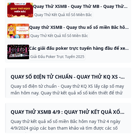
Quay Thử XSMB - Quay Thử Xổ Số Miền Bắc Hôm Nay
xổ số miền bắc quay thử
Quay Thử Xổ Số Miền Bắc - Quay Thu XSMB Hom Nay
TikTok - Make Your Day
Quay Thử XSMB - Quay Thử MB - Quay Thử Xổ Số Miền Bắc hôm nay Quay Thử XSMB thần tài - Quay Thử MB lấy cặp số may mắn trước giờ quay.✅ Quay Thử Xổ Số Miền Bắc hôm nay theo giờ hoàng đạo chính xác nhất
Quay thử XSMB - Quay thử kết quả xổ số Miền Bắc hôm 
- YouTube
Ứng dụng sòng bạc trực tuyến hàng đầu năm 2025
TP trong WPT poker là gì?
Quay Thử Kết Quả Xổ Số Miền Bắc
Quay thử xổ số miền Bắc - Quay thử XSMB thần tài hôm 
Quay thử XSMB hôm nay - Quay thử xổ số miền Bắc giờ 
Quay thử xổ số Miền Bắc xskt.com.vn
quay thử xổ số miền bắc hôm nay
WPT Global: Sự lựa chọn hàng đầu cho người chơi poker
- YouTube
Quay Thử XSMB - Quay Thử MB - Quay Thử Xổ Số Miền B
Quay thử XSMB - Quay thu xổ số miền Bắc hôm nay - Quay thử MB Quay thử XSMB - Quay thử MB hôm nay. Quay thử kết quả xổ số miền bắc thần tài lấy cặp số may mắn. Bảng quay thử XSMB điện tử miễn phí Miền BắcMiền NamMiền Trung Quay thử XSMB Thứ hai Ngày 21-10-2024 Quay Thử: Bắt đầu| Đặc biệt | | |—|—| | Giải 1 | | | Giải 2 | | | | Giải 3 | | | | | | | | | Giải 4 | | | | | | Giải 5 | | | | | | | | | Giải 6 | | | | | Giải 7 | | | | |
- YouTube
Máy đánh bạc trả tiền thật mà không cần đặt cọc Chơi mi
- YouTube
Quay thử xổ số Miền Bắc theo giờ hoàng đạo hôm nay
Quay Thử Kết Quả Xổ Số Miền Bắc
Quay thử XSMB - Quay thu xổ số miền Bắc hôm nay - Qu
Quay thử XSMB - Quay thử xổ số miền bắc hôm nay may
Xem video nóng hot mới nhất truyền hình trực tuyến TV
quay thử xổ số miền bắc
quay thử xổ số miền bắc
Quay thử xổ số miền Bắc hôm nay - Kết quả quay thử X
- YouTube
- YouTube
Các giải đấu poker trực tuyến hàng đầu để xem và chơi vào năm 2025 Poker trực tuyến vẫn là một trong những trò chơi trực tuyến phổ biến nhất vào năm 2025. Cho dù bạn là người chơi rec hay một chuyên gia, lịch trình giải đấu đã chín muồi với giá trị, mang đến cho người chơi từ khắp nơi trên thế giới cơ hội chiến đấu với những cảnh báo khổng lồ. Đây là một danh sách của các giải đấu poker trực tuyến tốt nhất mà bạn sẽ không muốn bỏ lỡ năm nay â và tại saoWPT toàn cầuđang nhận phí.
- YouTube
Quay thử MB - Quay thử xổ số miền Bắc chuẩn - Quay t
Quay Thử XSMB Quay thử Xổ số miền Bắc Hôm Nay Qua
WPT Global có ứng dụng di động không?
- YouTube
- YouTube
Giải Đấu Poker Trực Tuyến 2025
Giải Đấu Poker Tốt Nhất 202
Quay thử XSMB - Quay thử kết quả xổ số Miền Bắc hôm 
Quay thử xổ số Miền Bắc hôm nay - Quay thu MB lấy hên
Dự đoán XSMB ngày 4/9/2024 - Thống kê XSMB thứ 4
quay thử xổ số miền bắc hôm nay
- YouTube
quay thử xsmb
quay thử xsmb
Quay thử xổ số miền Bắc - Quay thử kết quả XSMB hôm 
KQXSMB - SXMB - Kết quả xổ số miền Bắc - XSMB - XSTD 
Sách hướng dẫn giải đấu WPT Playground 2024
- YouTube
Màu Bỗng Quay XSMB Là Gì? Sự Thật Ít Người Biết
- YouTube
Các quy tắc và lựa chọn cá cược ban đầu cho roulette là g
Quay Thử Xổ Số Miền Bắc - Quay Thu XSMB Hom Nay
WPT Australia Returns: Thời điểm quan trọng của poker t
Quay thử xổ số miền Bắc hôm nay - Kết quả quay thử X
QUAY SỐ ĐIỆN TỬ CHUẨN - QUAY THỬ KQ XS -
Quay thử XSMB - Quay thu xổ số miền Bắc hôm nay - Qu
Quay thử xổ số miền Bắc hôm nay - Quay thu XSMB ngày
Quay thử miền Bắc - Quay thử XSMB - Quay thử MB lấy 
XSMB – Quay Thử Dự Đoán Kết Quả Xổ Số Miền Bắc Hôm 
Quay thử xổ số miền Bắc hôm nay - Quay thử XSMB - Qu
Không có tiền gửi miễn phí tại WPT Global - chơi mà khôn
quay thử xổ số miền bắc hôm nay
QUAY THỬ KẾT QUẢ XỔ SỐ
Quay thử XSMB - Quay thử xổ số miền bắc hôm nay may
Xổ số miền Bắc thứ Bảy là đài nào?
Quay số điện tử chuẩn - Quay thử KQ XS lấy cặp số may
Quay Thử Xổ Số Miền Bắc - Quay Thử Đài Miền Bắc - XS
Quay thử XSMB – Quay thử xổ số miền Bắc hôm nay lấy 
Hướng Dẫn Chi Tiết Về Fun88 Đăng Nhập
Quay thử xổ số miền Nam thần tài - Quay thu XSMN lấy
Giải vô địch tiền thưởng vàng: Cú sút hàng tuần của bạn
Quay thử Miền Bắc - Quay thử XSMB hôm nay - Quay th
- YouTube
mắn hôm nay. Quay thử kết quả xổ số kiến thiết để thử
- YouTube
Quay thử Miền Bắc - Quay thử XSMB hôm nay - Quay th
XSMB - KQXSMB - Kết quả xổ số Miền Bắc hôm nay - XSTD
- YouTube
Xổ Số Miền Bắc Hôm Nay Quay Ở Đâu? Đọc Ngay Kết Quả
Quay thử XSMB - Quay thử xổ số miền Bắc hôm nay lấy 
vận may và lấy hên trước khi mua vé số.
Quay thử xổ số miền Nam thần tài - Quay thu XSMN lấy
Quay thử XSMB Quay thử xổ số Miền Bắc hôm nay
Quay thử XSMB - Quay thử MB giờ hoàng đạo Xổ số 666
- YouTube
quay thử xổ số miền bắc hôm nay
- YouTube
Quay thử xổ số - Quay số lấy hên cho ngày hôm nay
Quay thử XSMB - Quay thử xổ số miền bắc để thử vận m
Quay thử XSMB - Quay thử xổ số Miền Bắc hôm nay
Quay Thử Xổ Số Miền Bắc - Quay Thử Đài Miền Bắc - XS
Xổ số miền Bắc thứ Bảy là đài nào?
QUAY THỬ XSMB 4/9 : QUAY THỬ KẾT QUẢ XỔ
XSMB mở thưởng ngày nào?
Xổ số miền Bắc thứ Bảy là đài nào?
Quay thử XSMB - Quay thử xổ số miền Bắc hôm nay thử 
Quay thử xổ số miền bắc - Soi Cầu 247
- YouTube
Quay thử xổ số miền Bắc - Quay thử XSMB giờ hoàng đạ
- YouTube
SỐ MIỀN BẮC NGÀY 4/9/2024
Quay Thu MB - Quay Thử Xổ Số Miền Bắc - Quay Thử XS
Quay thử quả xổ số hôm nay ngày mai chuẩn xác
Quay thử XSMB - Quay thu xổ số miền Bắc hôm nay - Qu
Quay thử kết quả xổ số miền Bắc hôm nay Thứ 4 ngày
Giải vô địch tiền thưởng vàng: Cú sút hàng tuần của bạn
- YouTube
quay thử xổ số miền bắc hôm nay
WPT Global: Sự lựa chọn hàng đầu cho người chơi poker
Vincent Meli tăng lên 100.000 với K♣️ J♣️ Francois Tosques Ca
4/9/2024 giúp các bạn tham khảo và tìm được các số
Quay thử xổ số - Quay số chuẩn may mắn trong ngày
- YouTube
Martin Tsvetanov giành chiến thắng trong sự kiện chính 
Quay thử XSMB hôm nay - Quay thử xổ số Miền Bắc giờ 
Quay thử xổ số miền Nam thần tài - Quay thu XSMN lấy
Quay Thu MB - Quay Thử Xổ Số Miền Bắc - Quay Thử XS
may mắn cho kỳ mở thưởng chiều nay