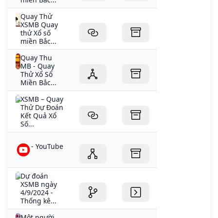
Quay Thử
XSMB Quay
thử Xổ số
miền Bắc...
Quay Thu
MB - Quay
Thử Xổ Số
Miền Bắc...
XSMB – Quay
Thử Dự Đoán
Kết Quả Xổ
Số...
- YouTube
Dự đoán
XSMB ngày
4/9/2024 -
Thống kê...
Một người