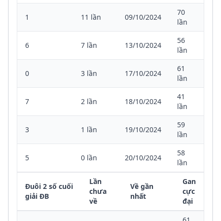
Xổ Số Miền Bắc Hôm Nay Quay Ở Đâu? Đọc Ngay Kết Q
70
1
11 lần
09/10/2024
Quay thử XSMB hôm nay - Quay thử xổ số miền Bắc gi
lần
Thống kê XSMB 4/9/2024-Phân tích Xổ Số Miền Bắc thứ
56
THÔNG TIN VỀ QUAY THỬ XỔ SỐ MIỀN BẮC
6
7 lần
13/10/2024
lần
61
0
3 lần
17/10/2024
lần
41
7
2 lần
18/10/2024
lần
59
3
1 lần
19/10/2024
lần
58
5
0 lần
20/10/2024
lần
Lần
Gan
Đuôi 2 số cuối
Về gần
chưa
cực
giải ĐB
nhất
về
đại
61