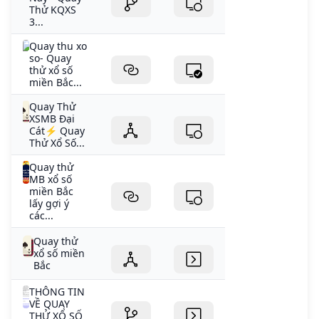
Thử KQXS
3...
Quay thu xo
so- Quay
thử xổ số
miền Bắc...
Quay Thử
XSMB Đại
Cát⚡ Quay
Thử Xổ Số...
Quay thử
MB xổ số
miền Bắc
lấy gợi ý
các...
Quay thử
xổ số miền
Bắc
THÔNG TIN
VỀ QUAY
THỬ XỔ SỐ