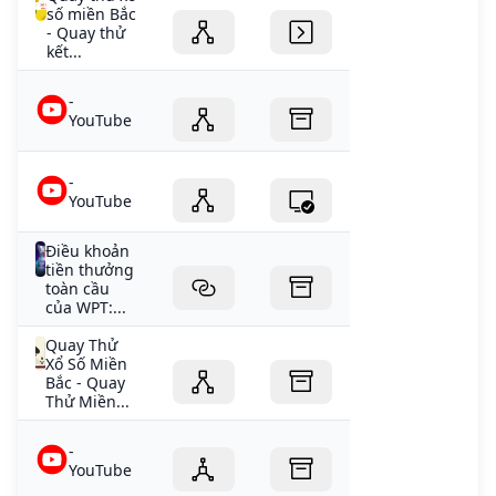
số miền Bắc
- Quay thử
kết...
-
YouTube
-
YouTube
Điều khoản
tiền thưởng
toàn cầu
của WPT:...
Quay Thử
Xổ Số Miền
Bắc - Quay
Thử Miền...
-
YouTube