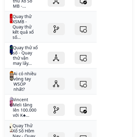
thu Xo So
MB -...
Quay thử
XSMB -
Quay thử
kết quả xổ
số...
Quay thử xổ
số - Quay
thử vận
may lấy...
Ai có nhiều
vòng tay
WSOP
nhất?
Vincent
Meli tăng
lên 100.000
với K♣️...
Quay Thử
Xổ Số Hôm
Nay - Quay