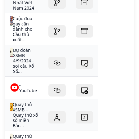
Nhất Việt
Nam 2024
Cuộc đua
gay cấn
dành cho
Cầu thủ
xuất...
Dự đoán
XSMB
4/9/2024 -
soi cầu Xổ
Số...
-
YouTube
Quay thử
XSMB –
Quay thử xổ
số miền
Bắc...
Quay thử