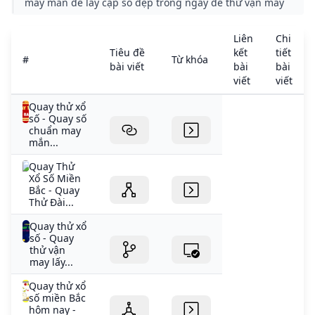
may mắn để lấy cặp số đẹp trong ngày để thử vận may
quay thử xổ số miền bắc
Liên
Chi
Cách giành chiến thắng tại các vị trí trực tuyến vào năm 
Tiêu đề
kết
tiết
#
Từ khóa
bài viết
bài
bài
Quay thử xổ số Miền Bắc xskt.com.vn
viết
viết
Là poker trực tuyến được gian lận?
Bạn có thể chơi WPT Global ở đâu? Các quốc gia được hỗ 
Quay thử xổ
Quay thử MB - Quay thử xổ số miền Bắc giờ hoàng đạo
số - Quay số
chuẩn may
Quay thử MB - Quay thử xổ số miền Bắc chuẩn - Quay t
mắn...
Quay Thử Xổ Số Hôm Nay - Quay Thử KQXS 3 Miền
Quay Thử
Sử dụng mã tiền thưởng WPT777 để yêu cầu ưu đãi đặc bi
Xổ Số Miền
Quay thử XSMB - Quay thử kết quả xổ số Miền bắc hôm 
Bắc - Quay
Quay thử xổ số - Quay số chuẩn may mắn trong ngày
Thử Đài...
quay thử kết quả xổ số miền bắc
Quay thử xổ
Quay thử XSMB – Quay thử xổ số miền Bắc hôm nay lấy 
số - Quay
thử vận
Giới Thiệu Casino Online BK8
may lấy...
Quay thử xổ số miền bắc - Quay thử xsmb hôm nay - Qu
Quay thử xổ
Xổ Số Miền Bắc: Trụ Sở Ở Đâu? Bí Mật Hé Lộ!
số miền Bắc
WPT Global Million Hyper PKO Showdown: Chi tiết & Hướ
hôm nay -