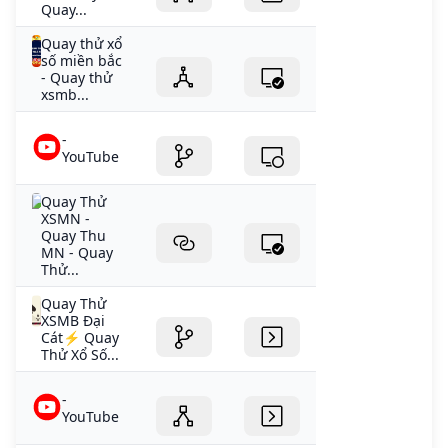
Quay thử xổ số miền Bắc hôm nay chuẩn xác miễn phí
Quay...
Quay thử xổ số miền Bắc hôm nay - Quay thử XSMB - Qu
Quay thử xổ
Quay thử xổ số - Quay số chuẩn may mắn trong ngày
số miền bắc
- Quay thử
Quay thử Miền Bắc - Quay thử XSMB hôm nay - Quay th
xsmb...
Cách chơi WPT Global trên máy tính của bạn 2024
-
YouTube
Quay Thử
XSMN -
Quay Thu
MN - Quay
Thử...
Quay Thử
XSMB Đại
Cát⚡ Quay
Thử Xổ Số...
-
YouTube