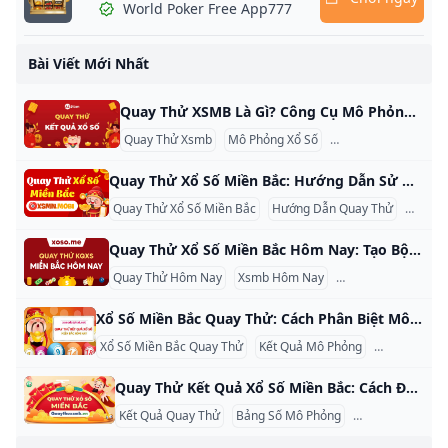
XSMB khi nào quay?
World Poker Free App777
- YouTube
Quay thử quả xổ số hôm nay ngày mai chuẩn xác
Phil Ivey tổ chức trò chơi gặp gỡ lễ hội tại Wynn Las Veg
quay thử kết quả xổ số miền bắc
Quay thử Xổ số Quay thu Xo So Hôm nay - KQXS 3 miền l
quay thử xổ số miền bắc
Sòng bạc toàn cầu WPT: Một cuộc phiêu lưu đầy thú vị
Bài Viết Mới Nhất
Quay thử Miền Bắc - Quay thử XSMB hôm nay - Quay th
Quay thử XSMB - Quay thử xổ số Miền Bắc hôm nay
Quay thử MB - Quay thử Xổ Số Miền Bắc hôm nay - Quay
Quay thử XSMB - Quay thử kết quả xổ số miền Bắc hôm 
xổ số thêm
quay thử kết quả xổ số miền bắc
Một phát bắn - Giải đấu Freezeout của WPT Global
Quay Thử XSMB Là Gì? Công Cụ Mô Phỏng Xổ Số Miền Bắc Miễn Phí Quay Thử XSMB Là Gì? Công Cụ Mô Phỏng Xổ Số Miền Bắc Miễn Phí Quay thử XSMB là công cụ mô phỏng quá trình tạo một bảng số ngẫu nhiên theo bố cục quen thuộc của xổ số miền Bắc. Người dùng chỉ cần nhấn nút quay thử để hệ thống tạo một bộ kết quả mới trong vài giây. Kết quả trên công cụ quay thử không phải dữ liệu từ kỳ quay chính thức, không đại diện cho kết quả sẽ xuất hiện và không có khả năng bảo đảm trúng thưởng.
quay thử xsmb
Quay Thử Xổ Số Miền Bắc: Hướng Dẫn Sử Dụng Công Cụ
Doug Polk phải đối mặt với phản ứng dữ dội khi chơi tron
Tiêu đề EPT củng cố danh tiếng của Stephen Song như 
Quay Thử Xsmb
Mô Phỏng Xổ Số
Bộ Số Ngẫu Nhiên
Quay thử xsmb - Quay thử kết quả xổ số miền Bắc hôm n
Giới Thiệu Casino Online Vip79
Quay thử XSMB - Quay thử xổ số Miền Bắc giờ hoàng đạ
Quay thử xổ số miền Nam thần tài - Quay thu XSMN lấy
Quay thử XSMB - Quay thu xổ số miền Bắc hôm nay - Qu
- YouTube
Sự trở lại của Shevliakov giành giải thưởng hàng triệu 
Quay Thử Xổ Số Miền Bắc: Hướng Dẫn Sử Dụng Công Cụ Từng Bước Quay Thử Xổ Số Miền Bắc: Hướng Dẫn Sử Dụng Công Cụ Từng Bước Quay thử xổ số miền Bắc là thao tác sử dụng một công cụ điện tử để tạo bảng số mô phỏng. Người dùng không cần tự nhập từng con số; hệ thống sẽ tự động tạo và sắp xếp chúng sau khi nhận lệnh bắt đầu. Hướng dẫn dưới đây tập trung vào cách sử dụng công cụ đúng chức năng, cách đọc giao diện và cách xử lý khi trang không tạo được kết quả.
Quay Thử XSMB Quay thu Xo So MB - Quay Thử KQXSMB
Thống kê XSMB 4/9/2024-Phân tích Xổ Số Miền Bắc thứ 4
Quay thử MB- Tham Khảo Quay thử xổ số miền Bắc (XSM
Hướng Dẫn Chi Tiết Về Fun88 Đăng Nhập
Quay Thử XSMB hôm nay - Quay Thử Xổ Số Miền Bắc - Q
Quay Thử Xổ Số Miền Bắc
Hướng Dẫn Quay Thử
Xổ Số 
- YouTube
- YouTube
- YouTube
Quay Thử Xổ Số Hôm Nay - Quay Thử KQXS 3 Miền
TP trong WPT poker là gì?
Quay Thử Xổ Số Miền Bắc - Quay Thử Đài Miền Bắc - XS
Quay thử XSMB - Quay thử xổ số miền bắc để thử vận m
Quay Thử Xổ Số Miền Bắc Hôm Nay: Tạo Bộ Số Mô Phỏng Theo Ngày Quay Thử Xổ Số Miền Bắc Hôm Nay: Tạo Bộ Số Mô Phỏng Theo Ngày Quay thử xổ số miền Bắc hôm nay là công cụ tạo bảng số ngẫu nhiên tại thời điểm người dùng truy cập. Từ “hôm nay” thể hiện ngày sử dụng công cụ, không có nghĩa hệ thống đã biết trước kết quả của kỳ quay trong ngày. Một trang quay thử theo ngày nên tự động hiển thị ngày hiện tại và cho phép người dùng tạo nhiều bảng mô phỏng mà không cần chờ cập nhật thủ công.
Ngôi sao đang lên của Brazil gây sốc cho tất cả mọi ngư
- YouTube
Vincent Meli tăng lên 100.000 với K♣️ J♣️ Francois Tosques Ca
Quay thử XSMB Quay thử xổ số Miền Bắc hôm nay
WPT Global từ Chủ nhật Hyper PKO Showdown: Mua thấp
Quay Thử Hôm Nay
Xsmb Hôm Nay
Mô Phỏng Theo Ng
Rake Chase là gì?
- YouTube
CẦU LÔ ĂN THÔNG - YouTube
XSMB mở thưởng ngày nào?
xổ số miền bắc quay thử
Sòng bạc toàn cầu WPT: Một cuộc phiêu lưu đầy thú vị
Xổ Số Miền Bắc Quay Thử: Cách Phân Biệt Mô Phỏng Và Kết Quả Thực Xổ Số Miền Bắc Quay Thử: Cách Phân Biệt Mô Phỏng Và Kết Quả Thực Xổ số miền Bắc quay thử là cách gọi khác của công cụ mô phỏng tạo bảng số ngẫu nhiên. Dù thứ tự từ khác với “quay thử xổ số miền Bắc”, nhu cầu chính vẫn là tìm một tiện ích có thể tạo kết quả thử trên điện thoại hoặc máy tính. Điểm quan trọng nhất là phân biệt bảng mô phỏng với kết quả thực tế.
XSMB khi nào quay?
Quay thử XSMB - Quay thử kết quả xổ số Miền Bắc hôm 
Quay Thử Xổ Số Hôm Nay - Quay Thử KQXS 3 Miền
Xổ Số Miền Bắc Quay Thử
Kết Quả Mô Phỏng
Phân Biệt K
- YouTube
Quay thử XSMB chủ nhật – Quay thử xổ số miền Bắc chủ 
quay thử xsmb
Quay Thử Kết Quả Xổ Số Miền Bắc: Cách Đọc Và Kiểm Tra Bảng Số Quay Thử Kết Quả Xổ Số Miền Bắc: Cách Đọc Và Kiểm Tra Bảng Số Quay thử kết quả xổ số miền Bắc tạo ra một bảng số mô phỏng với nhiều hàng và dãy số. Người dùng cần đọc đúng cấu trúc của bảng, đặc biệt với các dãy có số 0 ở đầu hoặc nhiều ô được hiển thị trên cùng một hàng. Bảng được tạo từ công cụ quay thử chỉ có giá trị mô phỏng.
- YouTube
Cách đủ điều kiện tham gia các sự kiện trực tuyến của 
Texas Holdem Flop có nghĩa là gì?
Quay thử Miền Bắc - Quay thử XSMB hôm nay - Quay th
Kết Quả Quay Thử
Bảng Số Mô Phỏng
Kiểm Tra Kết Qu
Quay thử xổ số miền Bắc - Quay thử XSMB thần tài hôm 
Quay thử KQ XS lấy may - Quay thử xổ số 3 miền hôm na
xổ số miền bắc quay thử
quay thử kết quả xổ số miền bắc