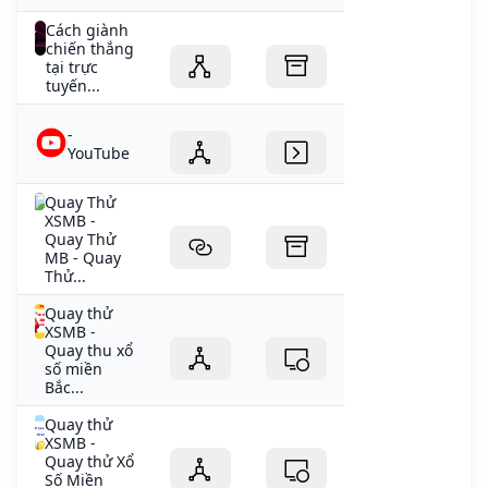
Cách giành
chiến thắng
tại trực
tuyến...
-
YouTube
Quay Thử
XSMB -
Quay Thử
MB - Quay
Thử...
Quay thử
XSMB -
Quay thu xổ
số miền
Bắc...
Quay thử
XSMB -
Quay thử Xổ
Số Miền