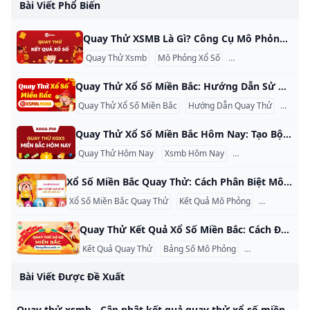
xổ số miền bắc quay thử
Bài Viết Phổ Biến
Quay thử XSMB 4/9 : Quay thử kết quả xổ số miền Bắc ng
- YouTube
Vui Cùng Dafabet – Khám Phá Thế Giới Cá Cược Đẳng Cấ
Quay thử xổ số - Quay số lấy hên cho ngày hôm nay
- YouTube
Quay thử xổ số miền Bắc hôm nay - Quay thử XSMB - Qu
Quay thử xổ số miền Bắc - Quay thử kết quả XSMB hôm 
Quay thử xổ số miền Bắc - Quay thử XSMB giờ hoàng đạ
Quay thử xổ số miền Bắc - Quay thử XSMB giờ hoàng đạ
quay thử xổ số miền bắc
Quay thử xổ số miền Bắc - Quay thử kết quả XSMB hôm 
Quay Thử XSMB Là Gì? Công Cụ Mô Phỏng Xổ Số Miền Bắc Miễn Phí Quay Thử XSMB Là Gì? Công Cụ Mô Phỏng Xổ Số Miền Bắc Miễn Phí Quay thử XSMB là công cụ mô phỏng quá trình tạo một bảng số ngẫu nhiên theo bố cục quen thuộc của xổ số miền Bắc. Người dùng chỉ cần nhấn nút quay thử để hệ thống tạo một bộ kết quả mới trong vài giây. Kết quả trên công cụ quay thử không phải dữ liệu từ kỳ quay chính thức, không đại diện cho kết quả sẽ xuất hiện và không có khả năng bảo đảm trúng thưởng.
Quay thử XSMB - Quay thử kết quả xổ số Miền bắc hôm 
WPT Global Cow Boy: Quan điểm của người chơi
Quay thử XSMB - Quay thử xổ số miền bắc hôm nay lấy h
Ứng dụng sòng bạc trực tuyến hàng đầu năm 2025
Tùy chọn thanh toán tại EVERYGAME Poker: Giao dịch n
WPT Global Million Hyper PKO Showdown: Chi tiết & Hướ
Quay Thử Xsmb
Mô Phỏng Xổ Số
Bộ Số Ngẫu Nhiên
Điều khoản tiền thưởng toàn cầu của WPT: Tiền mặt được
Luật Chơi Poker Online tại DA88
Quay Thử XSMB - Quay Thử MB - Quay Thử Xổ Số Miền B
22bet – Trải Nghiệm Cá Cược Trực Tuyến Đẳng Cấp
- YouTube
Quay thử xổ số 3 miền - Quay thử KQXS - Quay số chuẩ
Dự đoán XSMB 4/9/2024 - Soi cầu miền Bắc ngày 4 tháng
- YouTube
Quay thử XSMB - Quay thử MB - Quay thử xổ số miền Bắ
Ai có nhiều vòng tay WSOP nhất?
Quay thử xổ số Miền Bắc hôm nay - Quay thu MB lấy hên
James Obst giành chức vô địch WPT Australia và giành đư
Quay Thử Xổ Số Miền Bắc: Hướng Dẫn Sử Dụng Công Cụ Từng Bước Quay Thử Xổ Số Miền Bắc: Hướng Dẫn Sử Dụng Công Cụ Từng Bước Quay thử xổ số miền Bắc là thao tác sử dụng một công cụ điện tử để tạo bảng số mô phỏng. Người dùng không cần tự nhập từng con số; hệ thống sẽ tự động tạo và sắp xếp chúng sau khi nhận lệnh bắt đầu. Hướng dẫn dưới đây tập trung vào cách sử dụng công cụ đúng chức năng, cách đọc giao diện và cách xử lý khi trang không tạo được kết quả.
Poker toàn cầu có phải là tiền thật không?
Hyper Dash trong WPT Global là gì? Đi sâu vào hành độn
Quay thử Miền Bắc - Quay thử XSMB hôm nay - Quay th
WPT Global có ứng dụng di động không?
Các giải đấu poker trực tuyến hàng đầu để xem và chơi 
Quay Thử Xổ Số Miền Bắc
Hướng Dẫn Quay Thử
Xổ Số 
Tương lai của trò chơi roulette là gì?
Quay Thử XSMB - Quay Thử MB - Quay Thử Xổ Số Miền B
KQXSMB - SXMB - Kết quả xổ số miền Bắc - XSMB - XSTD 
Nguồn gốc của cái tên Roulette là gì?
Quay thử XSMB - Quay thử kết quả xổ số Miền Bắc hôm 
Quay thử XSMB hôm nay - Quay thử xổ số miền Bắc lấy m
Quay Thử Xổ Số Hôm Nay - Quay Thử KQXS 3 Miền
Quay thử xổ số - Quay số lấy hên cho ngày hôm nay
- YouTube
Quay Thử Xổ Số Miền Bắc Hôm Nay: Tạo Bộ Số Mô Phỏng Theo Ngày Quay Thử Xổ Số Miền Bắc Hôm Nay: Tạo Bộ Số Mô Phỏng Theo Ngày Quay thử xổ số miền Bắc hôm nay là công cụ tạo bảng số ngẫu nhiên tại thời điểm người dùng truy cập. Từ “hôm nay” thể hiện ngày sử dụng công cụ, không có nghĩa hệ thống đã biết trước kết quả của kỳ quay trong ngày. Một trang quay thử theo ngày nên tự động hiển thị ngày hiện tại và cho phép người dùng tạo nhiều bảng mô phỏng mà không cần chờ cập nhật thủ công.
Rake Chase là gì?
Quay thử Xổ số chọn con số may mắn hôm nay ngày mai
Quay thử XSMB - Quay thử MB lấy hên - Quay thử xổ số 
Bạn có thể chơi WPT Global ở đâu? Các quốc gia được hỗ 
Quay Thử Hôm Nay
Xsmb Hôm Nay
Mô Phỏng Theo Ng
404 Not Found.
Quay thử XSMB thứ 6 – Quay thử xổ số miền Bắc thứ 6
xổ số thêm
- YouTube
quay thử xsmb
quay thử xsmb
- YouTube
Xổ Số Miền Bắc Quay Thử: Cách Phân Biệt Mô Phỏng Và Kết Quả Thực Xổ Số Miền Bắc Quay Thử: Cách Phân Biệt Mô Phỏng Và Kết Quả Thực Xổ số miền Bắc quay thử là cách gọi khác của công cụ mô phỏng tạo bảng số ngẫu nhiên. Dù thứ tự từ khác với “quay thử xổ số miền Bắc”, nhu cầu chính vẫn là tìm một tiện ích có thể tạo kết quả thử trên điện thoại hoặc máy tính. Điểm quan trọng nhất là phân biệt bảng mô phỏng với kết quả thực tế.
quay thử xsmb
Quay Thử XSMN - Quay Thu MN - Quay Thử Xổ Số Miền 
Sự trở lại của Shevliakov giành giải thưởng hàng triệu 
- YouTube
- YouTube
Xổ Số Miền Bắc Quay Thử
Kết Quả Mô Phỏng
Phân Biệt K
Dự đoán XSMB ngày 4/9/2024 - Thống kê XSMB thứ 4
Những quốc gia nào bị hạn chế trên WPT Global?
xổ số miền bắc quay thử
2025 Vụ nổ WSOP! Các định dạng mới + Giải thưởng lớn n
Quay Thử Kết Quả Xổ Số Miền Bắc: Cách Đọc Và Kiểm Tra Bảng Số Quay Thử Kết Quả Xổ Số Miền Bắc: Cách Đọc Và Kiểm Tra Bảng Số Quay thử kết quả xổ số miền Bắc tạo ra một bảng số mô phỏng với nhiều hàng và dãy số. Người dùng cần đọc đúng cấu trúc của bảng, đặc biệt với các dãy có số 0 ở đầu hoặc nhiều ô được hiển thị trên cùng một hàng. Bảng được tạo từ công cụ quay thử chỉ có giá trị mô phỏng.
Xổ Số Miền Bắc Có Bao Nhiêu Đài? 6 Đài Quay Thưởng Ch
Quay Thử XSMB - Quay Thử MB - Quay Thử Xổ Số Miền B
Quay thử xổ số miền Bắc hôm nay - Quay thu XSMB ngày
Quay thử xổ số Miền Bắc xskt.com.vn
Cách bắt đầu chơi bài xì phé trực tuyến vào năm 2025: 
Quay thử xổ số miền Bắc hôm nay - Quay thử XSMB - Qu
Quay thử xsmb - Quay thử kết quả xổ số miền Bắc hôm n
WPT Global Million Hyper PKO Showdown: Chi tiết & Hướ
Kết Quả Quay Thử
Bảng Số Mô Phỏng
Kiểm Tra Kết Qu
CẦU LÔ ĂN THÔNG - YouTube
Quay Thử XSMB Quay thử Xổ số miền Bắc Hôm Nay Qua
Quay thử XSMB - Quay thử xổ số miền Bắc hôm nay lấy 
Bitstarz không cần tiền thưởng lên tới 5 BTC và 200 vòng
quay thử kết quả xổ số miền bắc
quay thử xổ số miền bắc
Bài Viết Được Đề Xuất
404 Not Found
- YouTube
Quay thử XSMB - Quay thử Xổ Số Miền Bắc hôm nay tại x
Quay thử XSMB - Quay thử xổ số miền bắc hôm nay lấy h
- YouTube
Quay Thử Xổ Số Miền Bắc - Quay Thử Đài Miền Bắc - XS
WSOP USA Top 8 Câu hỏi thường gặp
Các quy tắc và lựa chọn cá cược ban đầu cho roulette là g
Bitstarz không cần tiền thưởng lên tới 5 BTC và 200 vòng
Dự đoán XSMB ngày 4/9/2024 - Thống kê XSMB thứ 4
Quay thử XSMB hôm nay - Quay thử xổ số Miền Bắc giờ 
quay thử xsmb
- YouTube
Quay thử xsmb - Cập nhật kết quả quay thử xổ số miền bắc Quay thử xsmb - Quay thử kết quả xổ số miền bắc nhanh nhất toàn quốc. Cập nhật chuẩn xác những con số được nhận định từ các chuyên gia