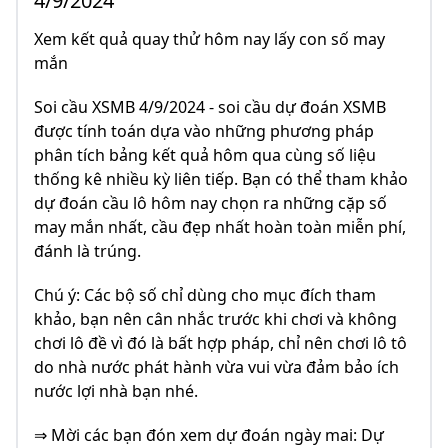
4/9/2024
Xem kết quả quay thử hôm nay lấy con số may
mắn
Soi cầu XSMB 4/9/2024 - soi cầu dự đoán XSMB
được tính toán dựa vào những phương pháp
phân tích bảng kết quả hôm qua cùng số liệu
thống kê nhiều kỳ liên tiếp. Bạn có thể tham khảo
dự đoán cầu lô hôm nay chọn ra những cặp số
may mắn nhất, cầu đẹp nhất hoàn toàn miễn phí,
đánh là trúng.
Chú ý: Các bộ số chỉ dùng cho mục đích tham
khảo, bạn nên cân nhắc trước khi chơi và không
chơi lô đề vì đó là bất hợp pháp, chỉ nên chơi lô tô
do nhà nước phát hành vừa vui vừa đảm bảo ích
nước lợi nhà bạn nhé.
⇒ Mời các bạn đón xem dự đoán ngày mai: Dự