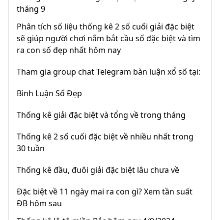
tháng 9
Phân tích số liệu thống kê 2 số cuối giải đặc biệt
sẽ giúp người chơi nắm bắt cầu số đặc biệt và tìm
ra con số đẹp nhất hôm nay
Tham gia group chat Telegram bàn luận xổ số tại:
Bình Luận Số Đẹp
Thống kê giải đặc biệt và tổng về trong tháng
Thống kê 2 số cuối đặc biệt về nhiều nhất trong
30 tuần
Thống kê đầu, đuôi giải đặc biệt lâu chưa về
Đặc biệt về 11 ngày mai ra con gì? Xem tần suất
ĐB hôm sau