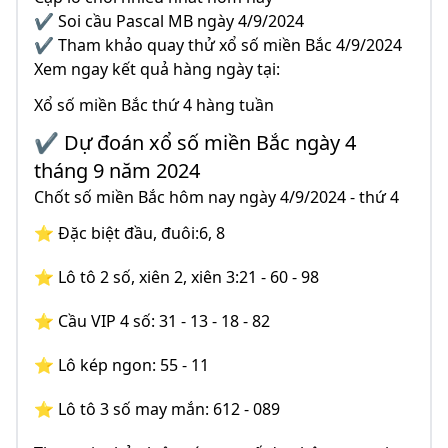
✔️ Soi cầu Pascal MB ngày 4/9/2024
✔️ Tham khảo quay thử xổ số miền Bắc 4/9/2024
Xem ngay kết quả hàng ngày tại:
Xổ số miền Bắc thứ 4 hàng tuần
✔️ Dự đoán xổ số miền Bắc ngày 4
tháng 9 năm 2024
Chốt số miền Bắc hôm nay ngày 4/9/2024 - thứ 4
⭐️ Đặc biệt đầu, đuôi:6, 8
⭐️ Lô tô 2 số, xiên 2, xiên 3:21 - 60 - 98
⭐️ Cầu VIP 4 số: 31 - 13 - 18 - 82
⭐️ Lô kép ngon: 55 - 11
⭐️ ​​​​Lô tô 3 số may mắn: 612 - 089