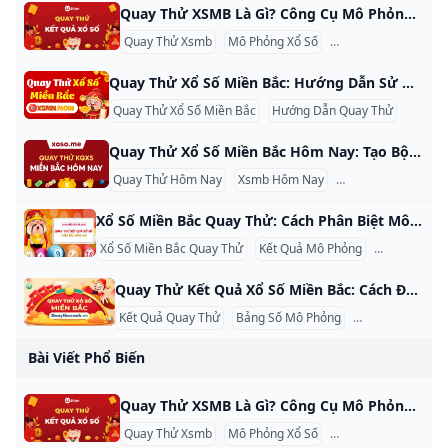
XSMB Có Bao Nhiêu Tỉnh? Con Số Chính Xác 2026
Quay thử XSMB - Quay thử xổ số Miền Bắc hôm nay
xổ số miền bắc quay thử
WPT Global Million Hyper PKO Showdown: Chi tiết & Hướ
Quay Thử XSMB Là Gì? Công Cụ Mô Phỏng Xổ Số Miền Bắc Miễn Phí Quay Thử XSMB Là Gì? Công Cụ Mô Phỏng Xổ Số Miền Bắc Miễn Phí Quay thử XSMB là công cụ mô phỏng quá trình tạo một bảng số ngẫu nhiên theo bố cục quen thuộc của xổ số miền Bắc. Người dùng chỉ cần nhấn nút quay thử để hệ thống tạo một bộ kết quả mới trong vài giây. Kết quả trên công cụ quay thử không phải dữ liệu từ kỳ quay chính thức, không đại diện cho kết quả sẽ xuất hiện và không có khả năng bảo đảm trúng thưởng.
quay thử xsmb
Quay thử xổ số toàn quốc xskt.com.vn
Quay thu xo so- Quay thử xổ số miền Bắc hôm nay miễn p
Quay thử xổ số - Quay số chuẩn may mắn trong ngày
Quay Thử Xsmb
Mô Phỏng Xổ Số
Bộ Số Ngẫu Nhiên
Quay Thử XSMB hôm nay - Quay Thử Xổ Số Miền Bắc - Q
Chơi Game Bài Tiến Lên Miền Nam Miễn Phí
Quay Thử XSMB Đại Cát⚡ Quay Thử Xổ Số Miền Bắc Hôm
Đủ điều kiện tham quan Red Dragon Poker Tour Jeju 2025
Quay thử Xổ số Miền Bắc - Quay thu MB - Quay thử XSM
Các giải đấu poker trực tuyến hàng đầu để xem và chơi 
Lễ hội mùa xuân toàn cầu WPT: 7.000.000 đô la giải thư
Quay Thử Xổ Số Miền Bắc: Hướng Dẫn Sử Dụng Công Cụ Từng Bước Quay Thử Xổ Số Miền Bắc: Hướng Dẫn Sử Dụng Công Cụ Từng Bước Quay thử xổ số miền Bắc là thao tác sử dụng một công cụ điện tử để tạo bảng số mô phỏng. Người dùng không cần tự nhập từng con số; hệ thống sẽ tự động tạo và sắp xếp chúng sau khi nhận lệnh bắt đầu. Hướng dẫn dưới đây tập trung vào cách sử dụng công cụ đúng chức năng, cách đọc giao diện và cách xử lý khi trang không tạo được kết quả.
KQXSMB - SXMB - Kết quả xổ số miền Bắc - XSMB - XSTD 
Tiền thưởng chào mừng sòng bạc trực tuyến không có ti
Quay thử xổ số miền Bắc - Quay thử kết quả XSMB hôm 
Đánh giá về Everygame Poker: Hướng dẫn chơi Poker trự
Lễ hội mùa xuân toàn cầu WPT: 7.000.000 đô la giải thư
Quay Thử Xổ Số Miền Bắc
Hướng Dẫn Quay Thử
Xổ Số 
Quay thử KQ XS lấy may - Quay thử xổ số 3 miền hôm na
Tùy chọn thanh toán tại EVERYGAME Poker: Giao dịch n
Quay thử xổ số Miền Bắc kết quả xsmb hôm nay hdmedi
Tôi có thể chơi GGPoker ở Mỹ không?
Quay thử XSMB hôm nay - Quay thử xổ số miền Bắc lấy m
Quay thử xổ số miền Bắc hôm nay - Quay thu XSMB ngày
Quay thử XSMB - Quay thử xổ số miền bắc hôm nay may
Quay Thử Xổ Số Miền Bắc Hôm Nay: Tạo Bộ Số Mô Phỏng Theo Ngày Quay Thử Xổ Số Miền Bắc Hôm Nay: Tạo Bộ Số Mô Phỏng Theo Ngày Quay thử xổ số miền Bắc hôm nay là công cụ tạo bảng số ngẫu nhiên tại thời điểm người dùng truy cập. Từ “hôm nay” thể hiện ngày sử dụng công cụ, không có nghĩa hệ thống đã biết trước kết quả của kỳ quay trong ngày. Một trang quay thử theo ngày nên tự động hiển thị ngày hiện tại và cho phép người dùng tạo nhiều bảng mô phỏng mà không cần chờ cập nhật thủ công.
Quay thử XSMB - Quay thử xổ số miền bắc hôm nay lấy h
XSMB - KQXSMB - Kết quả xổ số Miền Bắc hôm nay - XSTD
WPT Global từ Chủ nhật Hyper PKO Showdown: Mua thấp
Quy tắc mới cho Thiên đường WSOP: Thiết bị điện tử và H
Quay Thu MB - Quay Thử Xổ Số Miền Bắc Hôm Nay
Quay Thử Hôm Nay
Xsmb Hôm Nay
Mô Phỏng Theo Ng
Giải Đặc Biệt Xổ Số Miền Bắc Là Bao Nhiêu?
TP trong WPT poker là gì?
Quay thử XSMB - Quay thử xổ số miền Bắc hôm nay lấy 
Lịch trình giải đấu toàn cầu WPT 2025
xổ số miền bắc quay thử
Tương lai của trò chơi roulette là gì?
Xổ Số Miền Bắc Quay Thử: Cách Phân Biệt Mô Phỏng Và Kết Quả Thực Xổ Số Miền Bắc Quay Thử: Cách Phân Biệt Mô Phỏng Và Kết Quả Thực Xổ số miền Bắc quay thử là cách gọi khác của công cụ mô phỏng tạo bảng số ngẫu nhiên. Dù thứ tự từ khác với “quay thử xổ số miền Bắc”, nhu cầu chính vẫn là tìm một tiện ích có thể tạo kết quả thử trên điện thoại hoặc máy tính. Điểm quan trọng nhất là phân biệt bảng mô phỏng với kết quả thực tế.
Quay thử XSMB - Quay thử MB - Quay thử xổ số miền Bắ
Quay Thử XSMB - Quay Thử MB - Quay Thử Xổ Số Miền B
Quay thử XSMN - Quay thử kết quả xổ số Miền Nam hôm
Xổ Số Miền Bắc Quay Thử
Kết Quả Mô Phỏng
Phân Biệt K
22bet – Trải Nghiệm Cá Cược Trực Tuyến Đẳng Cấp
xổ số miền Bắc có từ năm bao nhiêu?
quay thử xổ số miền bắc hôm nay
Quay Thử Kết Quả Xổ Số Miền Bắc: Cách Đọc Và Kiểm Tra Bảng Số Quay Thử Kết Quả Xổ Số Miền Bắc: Cách Đọc Và Kiểm Tra Bảng Số Quay thử kết quả xổ số miền Bắc tạo ra một bảng số mô phỏng với nhiều hàng và dãy số. Người dùng cần đọc đúng cấu trúc của bảng, đặc biệt với các dãy có số 0 ở đầu hoặc nhiều ô được hiển thị trên cùng một hàng. Bảng được tạo từ công cụ quay thử chỉ có giá trị mô phỏng.
Quay Thử XSMB Quay thu Xo So MB - Quay Thử KQXSMB
Quay thử XSMB - Quay số may mắn xổ số miền Bắc hôm 
Quay Thử XSMB Đại Cát⚡ Quay Thử Xổ Số Miền Bắc Hôm
Phân tích MB - Phân tích xổ số miền Bắc 24H hôm nay -
Kết Quả Quay Thử
Bảng Số Mô Phỏng
Kiểm Tra Kết Qu
Tiền thưởng chào mừng sòng bạc trực tuyến không có ti
Quay thử MB - Quay thử xổ số miền Bắc chuẩn - Quay t
quay thử kết quả xổ số miền bắc
xổ số miền bắc quay thử
xổ số miền bắc quay thử
Bài Viết Phổ Biến
Top 5 Nhà Cái Uy Tín Nhất Việt Nam 2024
XSMB khi nào quay?
Quay Thử Xổ Số Miền Bắc - Quay Thu XSMB Hom Nay
Quay thử xổ số Miền Bắc kết quả xsmb hôm nay hdmedi
- YouTube
Trò chơi roulette lần đầu tiên được chơi ở đâu và khi nào
Cuộc đua gay cấn dành cho Cầu thủ xuất sắc nhất WPT m
Quay Thử XSMB - Quay Thử MB - Quay Thử Xổ Số Miền B
Quay thử XSMB - Quay thử xổ số miền Bắc hôm nay lấy 
quay thử xổ số miền bắc
Quay thử XSMB thứ 3 – Quay thử xổ số miền Bắc thứ 3
Quay Thử XSMB Là Gì? Công Cụ Mô Phỏng Xổ Số Miền Bắc Miễn Phí Quay Thử XSMB Là Gì? Công Cụ Mô Phỏng Xổ Số Miền Bắc Miễn Phí Quay thử XSMB là công cụ mô phỏng quá trình tạo một bảng số ngẫu nhiên theo bố cục quen thuộc của xổ số miền Bắc. Người dùng chỉ cần nhấn nút quay thử để hệ thống tạo một bộ kết quả mới trong vài giây. Kết quả trên công cụ quay thử không phải dữ liệu từ kỳ quay chính thức, không đại diện cho kết quả sẽ xuất hiện và không có khả năng bảo đảm trúng thưởng.
Xổ Số Miền Bắc Có Bao Nhiêu Đài? 6 Đài Quay Thưởng Ch
Quay Thử Xổ Số Miền Bắc - Quay Thử Đài Miền Bắc - XS
Quay thử Xổ số chọn con số may mắn hôm nay ngày mai
- YouTube
Quay thử xổ số miền Bắc hôm nay - Quay thu XSMB ngày
Quay thử XSMB - Quay thử xổ số Miền Bắc hôm nay
Quay Thử Xsmb
Mô Phỏng Xổ Số
Bộ Số Ngẫu Nhiên
Quay thử xổ số 3 miền - Quay thử KQXS - Quay số chuẩ
Quay Thử XSMB - Quay Thử MB - Quay Thử Xổ Số Miền B
Quay thử XSMB 4/9 : Quay thử kết quả xổ số miền Bắc ng
Quay thử xổ số miền bắc - Quay thử xsmb hôm nay - Qu
Quay thử xổ số miền Bắc hôm nay chuẩn xác miễn phí
Giải vô địch tiền thưởng vàng: Cú sút hàng tuần của bạn