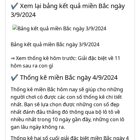
✔️ Xem lại bảng kết quả miền Bắc ngày
3/9/2024
Bảng kết quả miền Bắc ngày 3/9/2024
⇒ Xem thống kê hôm trước: Giải đặc biệt về 11
hôm sau ra con gì
✔️ Thống kê miền Bắc ngày 4/9/2024
Thống kê miền Bắc hôm nay sẽ giúp cho những
người chơi có được các con số thống kê chi tiết
nhất. Bạn sẽ lựa chọn được những con số đẹp
nhất đánh đâu thắng đó thông qua bộ lô tô về
nhiều nhất trong 10 ngày gần đây, những con lô
gan lâu ngày không ra.
Thống kê hai số cuối giải đặc biệt miền Bắc ngày 4