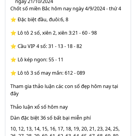
ngày 21/10/2024
Chốt số miền Bắc hôm nay ngày 4/9/2024 - thứ 4
⭐️ Đặc biệt đầu, đuôi:6, 8
⭐️ Lô tô 2 số, xiên 2, xiên 3:21 - 60 - 98
⭐️ Cầu VIP 4 số: 31 - 13 - 18 - 82
⭐️ Lô kép ngon: 55 - 11
⭐️ ​​​​Lô tô 3 số may mắn: 612 - 089
Tham gia thảo luận các con số đẹp hôm nay tại
đây
Thảo luận xổ số hôm nay
Dàn đặc biệt 36 số bất bại miễn phí
10, 12, 13, 14, 15, 16, 17, 18, 19, 20, 21, 23, 24, 25,
26, 27, 28, 29, 60, 61, 62, 63, 64, 65, 67, 68, 69, 80,