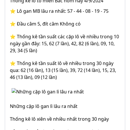
Thống kê lô tô miền Bắc hôm nay 4/9/2024
⭐️ Lô gan MB lâu ra nhất: 57 - 44 - 08 - 19 - 75
⭐️ Đầu câm 5, đít câm Không có
⭐️ Thống kê tần suất các cặp lô về nhiều trong 10
ngày gần đây: 15, 62 (7 lần), 42, 82 (6 lần), 09, 10,
29, 34 (5 lần)
⭐️ Thống kê tần suất lô về nhiều trong 30 ngày
qua: 62 (16 lần), 13 (15 lần), 39, 72 (14 lần), 15, 23,
46 (13 lần), 09 (12 lần)
Những cặp lô gan lì lâu ra nhất
Thống kê lô xiên về nhiều nhất trong 30 ngày