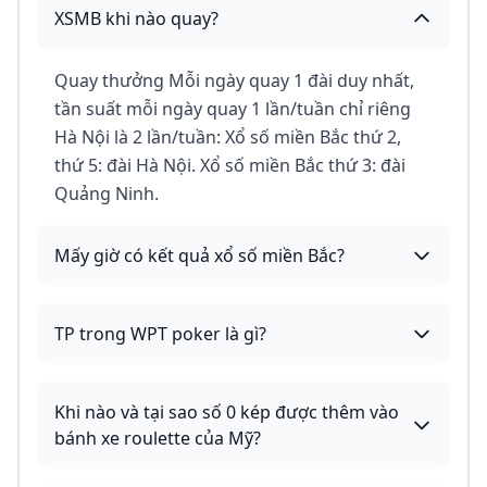
Sử dụng mã tiền thưởng WPT777 để yêu cầu ưu đãi đặc
WPT Global vs GGPoker: Bạn nên chọn nền tảng poker
XSMB khi nào quay?
Quay Thử Xổ Số Hôm Nay - Quay Thử KQXS 3 Miền
Quay Thử Xổ Số Hôm Nay - Quay Thử KQXS 3 Miền
Quay thử XSMB hôm nay - Quay thử xổ số miền Bắc gi
Quay thử XSMB – Quay thử xổ số miền Bắc hôm nay lấ
Quay thưởng Mỗi ngày quay 1 đài duy nhất,
Quay thử XSMB - Quay số may mắn xổ số miền Bắc hô
Quay Thử Xổ Số Hôm Nay - Quay Thử KQXS 3 Miền
tần suất mỗi ngày quay 1 lần/tuần chỉ riêng
- YouTube
Quay thử xổ số miền Bắc - Quay thử XSMB thần tài hô
Hà Nội là 2 lần/tuần: Xổ số miền Bắc thứ 2,
- YouTube
Timothy Chung: Từ tiệc sinh nhật đến nhà vô địch WP
thứ 5: đài Hà Nội. Xổ số miền Bắc thứ 3: đài
Quay thử XSMB - Quay thử kết quả xổ số Miền bắc hô
XSMB – Quay Thử Dự Đoán Kết Quả Xổ Số Miền Bắc Hô
Quảng Ninh.
- YouTube
Quay thử XSMB - Quay thử xổ số miền Bắc hôm nay lấ
quay thử kết quả xổ số miền bắc
quay thử kết quả xổ số miền bắc
Quay thử xổ số miền Bắc - Quay thử XSMB giờ hoàng 
Thống kê XSMB 4/9/2024-Phân tích Xổ Số Miền Bắc thứ
Mấy giờ có kết quả xổ số miền Bắc?
- YouTube
Quay thử XSMB Quay thử xổ số Miền Bắc hôm nay
- YouTube
- YouTube
Cuộc đua gay cấn dành cho Cầu thủ xuất sắc nhất WPT
Quay thử xổ số miền Bắc hôm nay - Quay thu XSMB ng
TP trong WPT poker là gì?
Quay thử xổ số Miền Bắc hôm nay - Quay thu MB lấy h
Quay thử XSMB - Quay thử xổ số Miền Bắc hôm nay
Quay Thử Xổ Số Miền Bắc - Quay Thử Miền Bắc Giờ H
Sòng bạc trực tuyến đáng tin cậy nhất: WPT Global
Quay thử XSMB - Quay thử kết quả xổ số Miền Bắc hô
Quay thử xổ số Miền Bắc hôm nay - Quay thu MB lấy h
Khi nào và tại sao số 0 kép được thêm vào
Quay thử xổ số miền Bắc - Quay thử XSMB thần tài hô
- YouTube
bánh xe roulette của Mỹ?
- YouTube
Quay thử xổ số miền Bắc - Quay thử kết quả XSMB hô