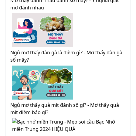
Mơ thấy đánh nhau đánh số mấy? - Ý nghĩa giấc
mơ đánh nhau
Ngủ mơ thấy đàn gà là điềm gì? - Mơ thấy đàn gà
số mấy?
Ngủ mơ thấy quả mít đánh số gì? - Mơ thấy quả
mít điềm báo gì?