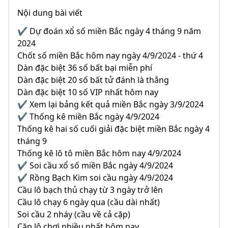
- YouTube
Quay thử xổ số miền Bắc - Quay thử XSMB thần tài hôm na
Nội dung bài viết
Quay thử xổ số miền Bắc - Quay thử XSMB thần tài hôm na
Quay thử XSMB - Quay thử xổ số miền Bắc hôm nay thử vậ
Quay Thử Xổ Số Miền Bắc - Quay Thử Miền Bắc Giờ Hoàng
Quay thử XSMB chủ nhật – Quay thử xổ số miền Bắc chủ nh
✔️ Dự đoán xổ số miền Bắc ngày 4 tháng 9 năm
Xổ Số Miền Bắc Quay Trực Tiếp Ở Đâu? Địa ChỉChính Xác 20
Quay thử XSMB - Quay thử MB giờ hoàng đạo Xổ số 666™
2024
Quay thử XSMB - Quay thử MB - Quay thử xổ số miền Bắc 
Quay thử XSMB - Quay thử MB - Quay thử xổ số miền Bắc 
Chốt số miền Bắc hôm nay ngày 4/9/2024 - thứ 4
Quay thử XSMB - Quay thử kết quả xổ số Miền Bắc hôm na
- YouTube
Dàn đặc biệt 36 số bất bại miễn phí
Quay thử MB- Tham Khảo Quay thử xổ số miền Bắc (XSMB)
Cách giành chiến thắng tại các vị trí trực tuyến vào năm 20
Dàn đặc biệt 20 số bất tử đánh là thắng
Quay thử xổ số 3 miền - Quay thử KQXS - Quay số chuẩn 
Công nghệ đã ảnh hưởng đến trò chơi roulette như thế nà
Dàn đặc biệt 10 số VIP nhất hôm nay
✔️ Xem lại bảng kết quả miền Bắc ngày 3/9/2024
✔️ Thống kê miền Bắc ngày 4/9/2024
Thống kê hai số cuối giải đặc biệt miền Bắc ngày 4
tháng 9
Thống kê lô tô miền Bắc hôm nay 4/9/2024
✔️ Soi cầu xổ số miền Bắc ngày 4/9/2024
✔️ Rồng Bạch Kim soi cầu ngày 4/9/2024
Cầu lô bạch thủ chạy từ 3 ngày trở lên
Cầu lô chạy 6 ngày qua (cầu dài nhất)
Soi cầu 2 nháy (cầu về cả cặp)
Cặp lô chơi nhiều nhất hôm nay