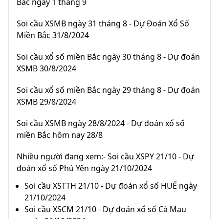
Bắc ngày 1 tháng 9
Soi cầu XSMB ngày 31 tháng 8 - Dự Đoán Xổ Số
Miền Bắc 31/8/2024
Soi cầu xổ số miền Bắc ngày 30 tháng 8 - Dự đoán
XSMB 30/8/2024
Soi cầu xổ số miền Bắc ngày 29 tháng 8 - Dự đoán
XSMB 29/8/2024
Soi cầu XSMB ngày 28/8/2024 - Dự đoán xổ số
miền Bắc hôm nay 28/8
Nhiều người đang xem:- Soi cầu XSPY 21/10 - Dự
đoán xổ số Phú Yên ngày 21/10/2024
Soi cầu XSTTH 21/10 - Dự đoán xổ số HUẾ ngày
21/10/2024
Soi cầu XSCM 21/10 - Dự đoán xổ số Cà Mau