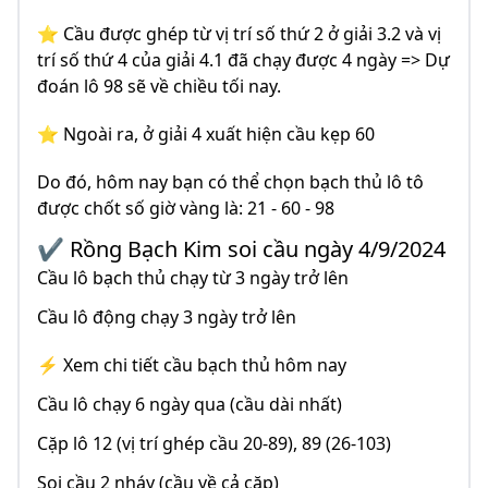
⭐️ Cầu được ghép từ vị trí số thứ 2 ở giải 3.2 và vị
trí số thứ 4 của giải 4.1 đã chạy được 4 ngày => Dự
đoán lô 98 sẽ về chiều tối nay.
⭐️ Ngoài ra, ở giải 4 xuất hiện cầu kẹp 60
Do đó, hôm nay bạn có thể chọn bạch thủ lô tô
được chốt số giờ vàng là: 21 - 60 - 98
✔️ Rồng Bạch Kim soi cầu ngày 4/9/2024
Cầu lô bạch thủ chạy từ 3 ngày trở lên
Cầu lô động chạy 3 ngày trở lên
⚡ Xem chi tiết cầu bạch thủ hôm nay
Cầu lô chạy 6 ngày qua (cầu dài nhất)
Cặp lô 12 (vị trí ghép cầu 20-89), 89 (26-103)
Soi cầu 2 nháy (cầu về cả cặp)