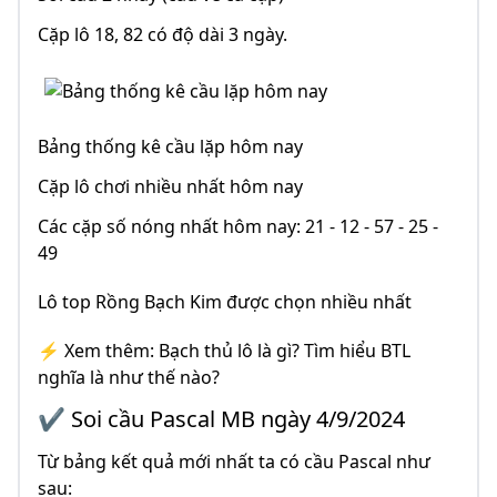
Cặp lô 18, 82 có độ dài 3 ngày.
Bảng thống kê cầu lặp hôm nay
Cặp lô chơi nhiều nhất hôm nay
Các cặp số nóng nhất hôm nay: 21 - 12 - 57 - 25 -
49
Lô top Rồng Bạch Kim được chọn nhiều nhất
⚡ Xem thêm: Bạch thủ lô là gì? Tìm hiểu BTL
nghĩa là như thế nào?
✔️ Soi cầu Pascal MB ngày 4/9/2024
Từ bảng kết quả mới nhất ta có cầu Pascal như
sau: