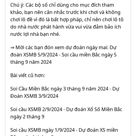
Chú ý: Các bộ số chỉ dùng cho mục đích tham
khảo, bạn nên cân nhắc trước khi chơi và không
chơi lô đề vì đó là bất hợp pháp, chỉ nên chơi lô tô
do nhà nước phát hành vừa vui vừa đảm bảo ích
nước lợi nhà bạn nhé.
⇒ Mời các bạn đón xem dự đoán ngày mai: Dự
đoán XSMB 5/9/2024 - Soi cầu miền Bắc ngày 5
tháng 9 năm 2024
Bài viết cũ hơn:
Soi Cầu Miền Bắc ngày 3 tháng 9 năm 2024 - Dự
Đoán XSMB 3/9/2024
Soi cầu XSMB 2/9/2024 - Dự đoán Xổ Số Miền Bắc
ngày 2 tháng 9
Soi cầu XSMB ngày 1/9/2024 - Dự đoán XS miền