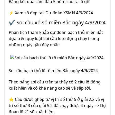
Bảng kết quả câm đầu 5 hôm sau ra lô gì?
⚡ Xem số đẹp tại: Dự đoán XSMN 4/9/2024
✔️ Soi cầu xổ số miền Bắc ngày 4/9/2024
Phân tích tham khảo dự đoán bạch thủ miền Bắc
dựa trên quy luật soi cầu loto động chạy trong
những ngày gần đây nhất:
Soi cầu bạch thủ lô tô miền Bắc ngày 4/9/2024
Theo bảng soi cầu trên ta thấy có 2 cầu lô động
xuất hiện và có khả năng cao sẽ về sắp tới.
⭐️ Cầu được ghép từ vị trí số thứ 5 ở giải 2.2 và vị
trí số thứ 3 của giải 5.2 đã chạy được 4 ngày => Dự
đoán lô 21 sẽ xuất hiện.