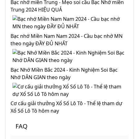
Bạc nhớ miền Trung - Mẹo soi cầu Bạc Nhớ miền
Trung 2024 HIỆU QUẢ
Bạc nhớ Miền Nam Nam 2024 - Cầu bạc nhớ MN
theo ngày ĐẦY ĐỦ NHẤT
Bạc Nhớ Miền Bắc 2024 - Kinh Nghiệm Soi Bạc
Nhớ DÂN GIAN theo ngày
Cơ cấu giải thưởng Xổ Số Lô Tô - Thể lệ tham dự
Xổ Số Lô Tô hôm nay
quay thử xổ số miền bắc
quay thử xổ số miền bắc hôm nay
FAQ
- YouTube
Quay thử XSMB hôm nay - Quay thử MB - Quay số lấy
XSMB – Quay Thử Dự Đoán Kết Quả Xổ Số Miền Bắc Hô
- YouTube