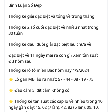
Bình Luận Số Đẹp
Thống kê giải đặc biệt và tổng về trong tháng
Thống kê 2 số cuối đặc biệt về nhiều nhất trong
30 tuần
Thống kê đầu, đuôi giải đặc biệt lâu chưa về
Đặc biệt về 11 ngày mai ra con gì? Xem tần suất
ĐB hôm sau
Thống kê lô tô miền Bắc hôm nay 4/9/2024
⭐️ Lô gan MB lâu ra nhất: 57 - 44 - 08 - 19 - 75
⭐️ Đầu câm 5, đít câm Không có
⭐️ Thống kê tần suất các cặp lô về nhiều trong 10
ngày gần đây: 15, 62 (7 lần), 42, 82 (6 lần), 09, 10,