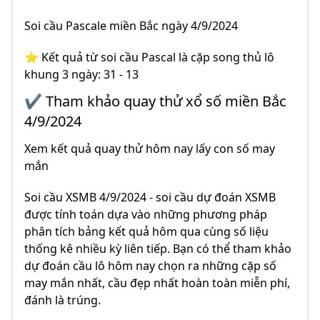
Soi cầu Pascale miền Bắc ngày 4/9/2024
⭐️ Kết quả từ soi cầu Pascal là cặp song thủ lô
khung 3 ngày: 31 - 13
✔️ Tham khảo quay thử xổ số miền Bắc
4/9/2024
Xem kết quả quay thử hôm nay lấy con số may
mắn
Soi cầu XSMB 4/9/2024 - soi cầu dự đoán XSMB
được tính toán dựa vào những phương pháp
phân tích bảng kết quả hôm qua cùng số liệu
thống kê nhiều kỳ liên tiếp. Bạn có thể tham khảo
dự đoán cầu lô hôm nay chọn ra những cặp số
may mắn nhất, cầu đẹp nhất hoàn toàn miễn phí,
đánh là trúng.