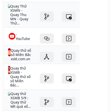
Quay Thử
XSMN -
Quay Thu
MN - Quay
Thử...
-
YouTube
Quay thử xổ
số Miền Bắc
xskt.com.vn
Quay thử
XSMB -
Quay thử xổ
số Miền
Bắc...
Quay thử
XSMB 5/9 :
Quay thử
kết quả xổ...