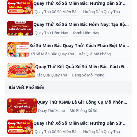
Quay thử xổ số miền Bắc - Quay thử XSMB thần tài hôm 
Kèo Bóng Đá Châu Âu: Hướng Dẫn Chi Tiết và Cách Đọc 
- YouTube
Quay thử XSMB - Quay thử xổ số miền Bắc hôm nay lấy 
Quay Thử Xổ Số Miền Bắc: Hướng Dẫn Sử Dụng Công Cụ Từng Bước Quay Thử Xổ Số Miền Bắc: Hướng Dẫn Sử Dụng Công Cụ Từng Bước Quay thử xổ số miền Bắc là thao tác sử dụng một công cụ điện tử để tạo bảng số mô phỏng. Người dùng không cần tự nhập từng con số; hệ thống sẽ tự động tạo và sắp xếp chúng sau khi nhận lệnh bắt đầu. Hướng dẫn dưới đây tập trung vào cách sử dụng công cụ đúng chức năng, cách đọc giao diện và cách xử lý khi trang không tạo được kết quả.
Quay thử xổ số miền Bắc hôm nay - Quay thử XSMB - Qu
Quy tắc mới cho Thiên đường WSOP: Thiết bị điện tử và H
Quay số chuẩn - Quay thử KQXS - Quay thử kết quả xổ số
Quay thử xổ số Miền Bắc hôm nay - Quay thu MB lấy hên
Quay Thử Xổ Số Miền Bắc
Hướng Dẫn Quay Thử
Xổ Số 
- YouTube
Cách tải xuống WPTGO và bắt đầu
Quay Thử Xổ Số Miền Bắc - Quay Thử Miền Bắc Giờ Hoàn
- YouTube
404 Not Found.
XSMB Chu nhat - Xổ Số Miền Bắc Chủ nhật Hàng Tuần - 
- YouTube
Quay Thử Xổ Số Miền Bắc Hôm Nay: Tạo Bộ Số Mô Phỏng Theo Ngày Quay Thử Xổ Số Miền Bắc Hôm Nay: Tạo Bộ Số Mô Phỏng Theo Ngày Quay thử xổ số miền Bắc hôm nay là công cụ tạo bảng số ngẫu nhiên tại thời điểm người dùng truy cập. Từ “hôm nay” thể hiện ngày sử dụng công cụ, không có nghĩa hệ thống đã biết trước kết quả của kỳ quay trong ngày. Một trang quay thử theo ngày nên tự động hiển thị ngày hiện tại và cho phép người dùng tạo nhiều bảng mô phỏng mà không cần chờ cập nhật thủ công.
Quay thử XSMB - Quay thử kết quả xổ số Miền Bắc hôm 
Quay thử kết quả xổ số miền Bắc - Quay thử XSMB lấy m
Quay thử xổ số miền Bắc hôm nay - Quay thu XSMB ngày
Quay thử XSMB - Quay thử kết quả xổ số Miền Bắc hôm 
undefined - YouTube
Quay Thử Hôm Nay
Xsmb Hôm Nay
Mô Phỏng Theo Ng
Tùy chọn thanh toán tại EVERYGAME Poker: Giao dịch n
- YouTube
Quay Thử XSMB Quay thu Xo So MB - Quay Thử KQXSMB
Quay thử xổ số miền bắc - Soi Cầu 247
quay thử xổ số miền bắc hôm nay
undefined - YouTube
Xổ Số Miền Bắc Quay Thử: Cách Phân Biệt Mô Phỏng Và Kết Quả Thực Xổ Số Miền Bắc Quay Thử: Cách Phân Biệt Mô Phỏng Và Kết Quả Thực Xổ số miền Bắc quay thử là cách gọi khác của công cụ mô phỏng tạo bảng số ngẫu nhiên. Dù thứ tự từ khác với “quay thử xổ số miền Bắc”, nhu cầu chính vẫn là tìm một tiện ích có thể tạo kết quả thử trên điện thoại hoặc máy tính. Điểm quan trọng nhất là phân biệt bảng mô phỏng với kết quả thực tế.
Quay thử xổ số Miền Bắc kết quả xsmb hôm nay hdmedi
TP trong WPT poker là gì?
- YouTube
Xổ Số Miền Bắc Quay Thử
Kết Quả Mô Phỏng
Phân Biệt K
Quay thử xổ số Miền Bắc kết quả xsmb hôm nay hdmedi
Quay thử Xổ số Miền Bắc - Quay thu MB - Quay thử XSM
xổ số miền bắc quay thử
Quay Thử Kết Quả Xổ Số Miền Bắc: Cách Đọc Và Kiểm Tra Bảng Số Quay Thử Kết Quả Xổ Số Miền Bắc: Cách Đọc Và Kiểm Tra Bảng Số Quay thử kết quả xổ số miền Bắc tạo ra một bảng số mô phỏng với nhiều hàng và dãy số. Người dùng cần đọc đúng cấu trúc của bảng, đặc biệt với các dãy có số 0 ở đầu hoặc nhiều ô được hiển thị trên cùng một hàng. Bảng được tạo từ công cụ quay thử chỉ có giá trị mô phỏng.
Quay số điện tử chuẩn - Quay thử KQ XS - Quay thử kết q
XSMB 4/9 - Kết quả Xổ số miền Bắc hôm nay 4/9/2024 - 
- YouTube
Trúng giải 7 xổ số miền Bắc: Nhận ngay 40.000₫
Kết Quả Quay Thử
Bảng Số Mô Phỏng
Kiểm Tra Kết Qu
Quay thử xổ số Miền Bắc xskt.com.vn
CẦU LÔ ĂN THÔNG - YouTube
quay thử xổ số miền bắc hôm nay
quay thử kết quả xổ số miền bắc
quay thử kết quả xổ số miền bắc
Bài Viết Phổ Biến
Quay thử XSMB hôm nay - Quay thử MB - Quay số lấy h
Quay thử XSMB - Quay thử Xổ Số Miền Bắc hôm nay tại x
xổ số miền Bắc có từ năm bao nhiêu?
Quay thử XSMB 5/9 : Quay thử kết quả xổ số miền Bắc ng
Quay Thu MN - Quay Thử Xổ Số Miền Nam Hôm Nay
Bạn không thể tải xuống và chơi WPT Poker Global ở các
Quay thử xổ số Miền Bắc theo giờ hoàng đạo hôm nay
Quay thử XSMB hôm nay - Quay thử MB - Quay số lấy h
- YouTube
quay thử xsmb
Quay Thu MB - Quay Thử Xổ Số Miền Bắc Hôm Nay
Quay Thử XSMB Là Gì? Công Cụ Mô Phỏng Xổ Số Miền Bắc Miễn Phí Quay Thử XSMB Là Gì? Công Cụ Mô Phỏng Xổ Số Miền Bắc Miễn Phí Quay thử XSMB là công cụ mô phỏng quá trình tạo một bảng số ngẫu nhiên theo bố cục quen thuộc của xổ số miền Bắc. Người dùng chỉ cần nhấn nút quay thử để hệ thống tạo một bộ kết quả mới trong vài giây. Kết quả trên công cụ quay thử không phải dữ liệu từ kỳ quay chính thức, không đại diện cho kết quả sẽ xuất hiện và không có khả năng bảo đảm trúng thưởng.
- YouTube
Quay thử xsmb - Quay thử kết quả xổ số miền Bắc hôm n
Một số vụ bê bối và tranh cãi nổi tiếng về roulette trong s
Quay thử XSMB 4/9 : Quay thử kết quả xổ số miền Bắc ng
Quay thử XSMB - Quay thử MB - Quay thử xổ số miền Bắ
- YouTube
Quay Thử Xsmb
Mô Phỏng Xổ Số
Bộ Số Ngẫu Nhiên
Timothy Chung: Từ tiệc sinh nhật đến nhà vô địch WPT P
Sòng bạc toàn cầu WPT: Một cuộc phiêu lưu đầy thú vị
Quay Thử XSMB Quay thử Xổ số miền Bắc Hôm Nay Qua
Quay thử xổ số Miền Bắc kết quả xsmb hôm nay hdmedi
Phil Ivey tổ chức trò chơi gặp gỡ lễ hội tại Wynn Las Veg
Cách giành chiến thắng tại trực tuyến Blackjack: Chiến 
Quay thử xổ số miền Bắc - Quay thử kết quả XSMB hôm 
Quay Thử Xổ Số Miền Bắc - Quay Thử Miền Bắc Giờ Hoàn
XSMB 4/9 - Kết quả Xổ số miền Bắc hôm nay 4/9/2024 - 
Frank Stepuchin dẫn đầu RRPO WPT Seminole 2024 sau n
Quay thử XSMB - Quay thử kết quả xổ số Miền Bắc hôm 
Quay thử xổ số miền bắc - Quay thử xsmb hôm nay - Qu
Quay Thử Xổ Số Miền Bắc: Hướng Dẫn Sử Dụng Công Cụ Từng Bước Quay Thử Xổ Số Miền Bắc: Hướng Dẫn Sử Dụng Công Cụ Từng Bước Quay thử xổ số miền Bắc là thao tác sử dụng một công cụ điện tử để tạo bảng số mô phỏng. Người dùng không cần tự nhập từng con số; hệ thống sẽ tự động tạo và sắp xếp chúng sau khi nhận lệnh bắt đầu. Hướng dẫn dưới đây tập trung vào cách sử dụng công cụ đúng chức năng, cách đọc giao diện và cách xử lý khi trang không tạo được kết quả.
Quay số chuẩn - Quay thử KQXS - Quay thử kết quả xổ số
Quay thử XSMB - Quay thử kết quả xổ số Miền Bắc hôm 
Sách hướng dẫn giải đấu WPT Australia 2024
Quay thử XSMB 4/9 : Quay thử kết quả xổ số miền Bắc ng
Ngôi sao đang lên của Brazil gây sốc cho tất cả mọi ngư
Quay Thử Xổ Số Miền Bắc
Hướng Dẫn Quay Thử
Xổ Số 
Các giải đấu hàng ngày từ WPT Global
Quay thử xổ số - Quay số lấy hên cho ngày hôm nay
Xổ số miền Bắc thứ Bảy là đài nào?
Quay thử xổ số miền Bắc - Quay thử kết quả XSMB hôm 
Poker toàn cầu có phải là tiền thật không?