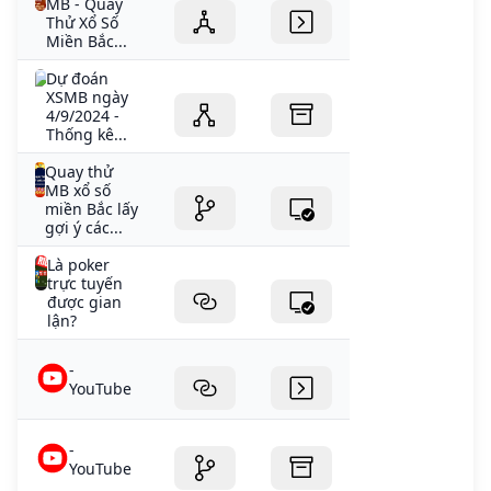
MB - Quay
Thử Xổ Số
Miền Bắc...
Dự đoán
XSMB ngày
4/9/2024 -
Thống kê...
Quay thử
MB xổ số
miền Bắc lấy
gợi ý các...
Là poker
trực tuyến
được gian
lận?
-
YouTube
-
YouTube