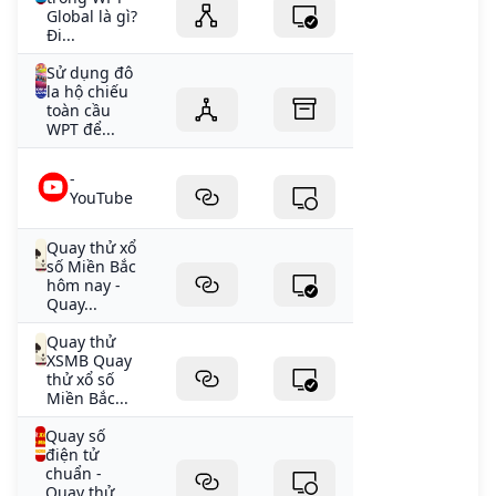
Global là gì?
Đi...
Sử dụng đô
la hộ chiếu
toàn cầu
WPT để...
-
YouTube
Quay thử xổ
số Miền Bắc
hôm nay -
Quay...
Quay thử
XSMB Quay
thử xổ số
Miền Bắc...
Quay số
điện tử
chuẩn -
Quay thử