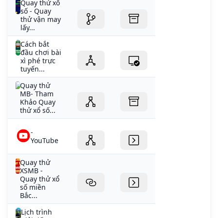
Quay thử xổ
số - Quay
thử vận may
lấy...
Cách bắt
đầu chơi bài
xì phé trực
tuyến...
Quay thử
MB- Tham
Khảo Quay
thử xổ số...
-
YouTube
Quay thử
XSMB -
Quay thử xổ
số miền
Bắc...
Lịch trình