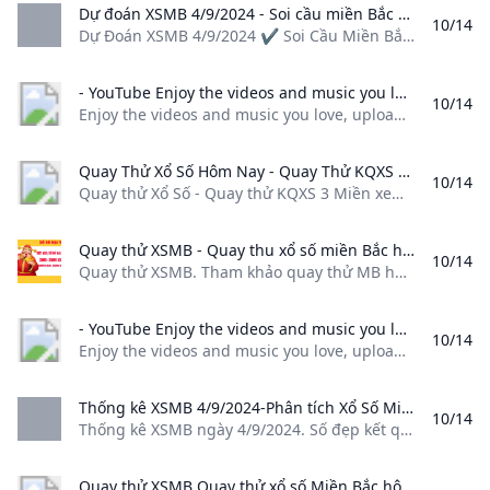
Giải Độc Đắc Xổ Số Miền Bắc: Lợi ích và Rủi Ro Trong 2026
Quay thử XSMB hôm nay - Quay thử xổ số Miền Bắc giờ ho
Dự đoán XSMB 4/9/2024 - Soi cầu miền Bắc ngày 4 tháng 9 năm 2024 Dự Đoán XSMB 4/9/2024 ✔️ Soi Cầu Miền Bắc ngày 4 tháng 9 ❤️ Soi cầu MB hôm nay 4/9. Tham Khảo Dự Đoán Xổ Số Miền Bắc miễn phí từ chuyên gia phân tích.
Quay thử xsmb - Cập nhật kết quả quay thử xổ số miền b
10/14
Quay thử XS - Quay thử KQXS - Quay thử kết quả xổ số hô
Quay thử Miền Bắc - Quay thử XSMB hôm nay - Quay thử 
Dự Đoán XSMB 4/9/2024 ✔️ Soi Cầu Miền Bắc ngày 4 tháng 9 ❤️ Soi cầu MB hôm nay 4/9. Tham Khảo Dự Đoán Xổ Số Miền Bắc miễn phí từ chuyên gia phân tích. Dự Đoán XSMB 4/9/2024 ✔️ Soi Cầu Miền Bắc ngày 4 tháng 9 ❤️ Soi cầu MB hôm nay 4/9. Tham Khảo Dự Đoán Xổ Số Miền Bắc 4/9 từ chuyên gia phân tích. Nội dung bài viết
Máy đánh bạc trả tiền thật mà không cần đặt cọc Chơi mi
Paulius Plausinaitis thắng GGMmillion$ SHR với số tiền 31
Quay thử XSMB - Quay thử xổ số Miền Bắc giờ hoàng đạo
- YouTube
- YouTube
Các quy tắc và lựa chọn cá cược ban đầu cho roulette là gì?
- YouTube Enjoy the videos and music you love upload original content and share it all with friends family and the world on YouTube.
Quay thử xổ số Miền Bắc xskt.com.vn
10/14
Quay thử xổ số miền Bắc - Quay thử XSMB giờ hoàng đạo
Vui Cùng Dafabet – Khám Phá Thế Giới Cá Cược Đẳng Cấp
Enjoy the videos and music you love, upload original content, and share it all with friends, family, and the world on YouTube.
Quay thử XSMB - Quay thử kết quả xổ số miền Bắc hôm 
Quay Thu MB - Quay Thử Xổ Số Miền Bắc - Quay Thử XSMB
- YouTube
Sòng bạc tiền thưởng hàng đầu không có tiền gửi vào nă
Quay Thử XSMB Quay thử Xổ số miền Bắc Hôm Nay Quay 
- YouTube
Quay Thử Xổ Số Hôm Nay - Quay Thử KQXS 3 Miền Quay thử Xổ Số - Quay thử KQXS 3 Miền xem Hôm nay. Quay thử Xổ số giải trí trước giờ quay xổ số kết quả được lấy ngẫu nhiên từ kqxs đã quay thưởng trước đó.
10/14
Quay thử Xổ Số - Quay thử KQXS 3 Miền xem Hôm nay. Quay thử Xổ số giải trí trước giờ quay xổ số, kết quả được lấy ngẫu nhiên từ kqxs đã quay thưởng trước đó. Kết quả quay thử xổ số miền Bắc hôm nay lẫy ngẫu nhiên từ kết quả xổ số miền Bắc ngày … Quay thử xổ số hôm nay, quay thử KQXS 3 miền được xử lý ngẫu nhiên thông qua hệ thống lập trình của hệ thống máy tính trên cơ sở dữ liệu kết quả xổ số được lưu trữ trong suốt hàng chục năm qua, chỉ mang tính chất giải trí vui vẻ trước khi mua Xổ số kiến thiết.
Quay thử XSMB - Quay thu xổ số miền Bắc hôm nay - Quay thử MB Quay thử XSMB. Tham khảo quay thử MB hôm nay. Quay thử kết quả xổ số miền bắc thần tài lấy cặp số may mắn. Bảng quay thử XSMB điện tử miễn phí.
10/14
Quay thử XSMB. Tham khảo quay thử MB hôm nay. Quay thử kết quả xổ số miền bắc thần tài lấy cặp số may mắn. Bảng quay thử XSMB điện tử miễn phí. Thống kê XSMB 20/10/2024 nhận định xổ số miền Bắc hôm nay siêu chuẩn xác. Tham khảo nhận định miền Bắc miễn phí, phân tích thống kê XSMB Chủ Nhật hàng tuần. Thống kê XSMB 19/10/2024 nhận định xổ số miền Bắc hôm nay siêu chuẩn xác.
- YouTube Enjoy the videos and music you love upload original content and share it all with friends family and the world on YouTube.
10/14
Enjoy the videos and music you love, upload original content, and share it all with friends, family, and the world on YouTube.
Thống kê XSMB 4/9/2024-Phân tích Xổ Số Miền Bắc thứ 4 Thống kê XSMB ngày 4/9/2024. Số đẹp kết quả xổ số miền Bắc hôm nay thứ 4 ngày 4/9/2024 hôm nay. Phân tích XSMB ngày 4/9/2024 siêu chuẩn xác
10/14
Thống kê XSMB ngày 4/9/2024. Số đẹp kết quả xổ số miền Bắc hôm nay thứ 4 ngày 4/9/2024 hôm nay. Phân tích XSMB ngày 4/9/2024 siêu chuẩn xác Thống kê XSHN ngày 4/9/2024 - Tham khảo SXMB ngày 4/9/2024 siêu chính xác, được thực hiện bởi các chuyên gia có kinh nghiệm, dựa trên phân tích kết quả trước đó và thống kê lô tô. Hãy tham khảo các cặp số đẹp hôm nay với bộ số bạch thủ đặc biệt nhất để có cơ hội trúng lớn.
Quay thử XSMB Quay thử xổ số Miền Bắc hôm nay Quay thử XSMB là tiện ích giúp bạn thao tác quay thử xổ số Miền Bắc nhanh nhất để sớm biết được kết quả may mắn hôm nay ra con gì.