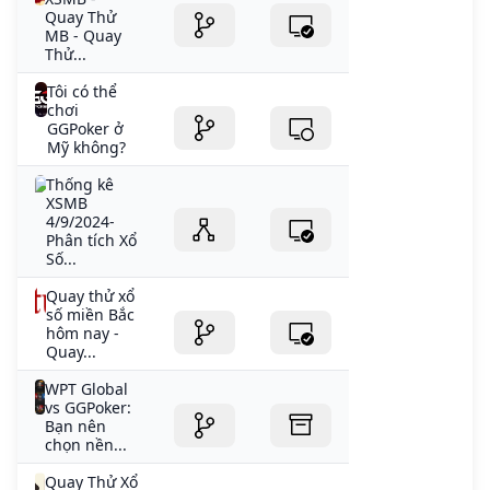
Quay Thử
WPT Global ¥ 110 CN ¥ triệu Chủ nhật Hyper PKO Show
MB - Quay
- YouTube
Thử...
Quay thử XSMB - Quay số may mắn xổ số miền Bắc hôm 
Tôi có thể
- YouTube
chơi
Quay thử XSMB - Quay thử xổ số miền Bắc hôm nay thử 
GGPoker ở
Mỹ không?
quay thử xổ số miền bắc
Quay thử Miền Bắc - Quay thử XSMB hôm nay - Quay th
Thống kê
XSMB
Sòng bạc tiền thưởng hàng đầu không có tiền gửi vào nă
4/9/2024-
Quay thử MB - Quay thử xổ số miền Bắc chuẩn - Quay t
Phân tích Xổ
Số...
XSMB – Quay Thử Dự Đoán Kết Quả Xổ Số Miền Bắc Hôm 
Quay Thu MB - Quay Thử Xổ Số Miền Bắc Hôm Nay
Quay thử xổ
Quay thử xổ số miền Bắc
số miền Bắc
hôm nay -
Quay Thử XSMB - Quay Thử MB - Quay Thử Xổ Số Miền B
Quay...
Quay thử xổ số Miền Bắc hôm nay - Quay thu MB lấy hên
WPT Global
Sòng bạc toàn cầu WPT: Một cuộc phiêu lưu đầy thú vị
vs GGPoker:
- YouTube
Bạn nên
chọn nền...
Quay Thử Xổ