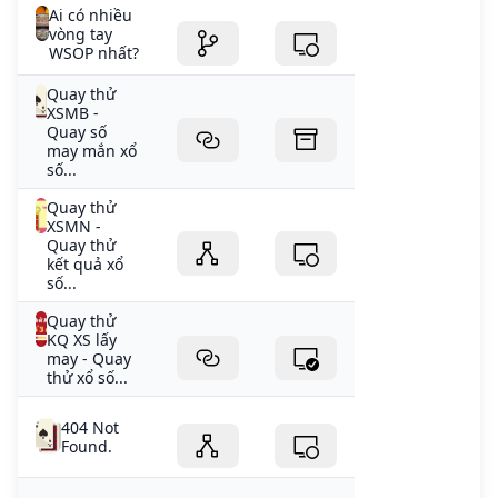
Ai có nhiều
vòng tay
WSOP nhất?
Quay thử
XSMB -
Quay số
may mắn xổ
số...
Quay thử
XSMN -
Quay thử
kết quả xổ
số...
Quay thử
KQ XS lấy
may - Quay
thử xổ số...
404 Not
Found.