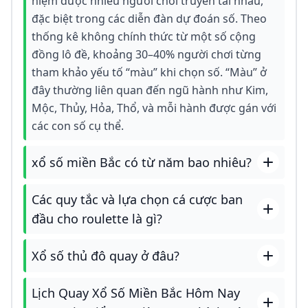
niệm được nhiều người chơi truyền tai nhau,
Quay thử xổ số miền bắc - Soi Cầu 247
xổ số miền bắc quay thử
XSMB 4/9 - Kết quả Xổ số miền Bắc hôm nay 4/9/2024 
Quay thử XSMB - Quay thử kết quả xổ số Miền Bắc hô
phimhaivn
Quay Thử XSMB Quay thử Xổ số miền Bắc Hôm Nay Q
đặc biệt trong các diễn đàn dự đoán số. Theo
Quay thử xổ số miền Bắc - Quay thử XSMB thần tài hô
Quay thử XSMB - Quay thử kết quả xổ số Miền bắc hô
Quay Thử XSMB - Quay Thử Xổ Số Miền Bắc Hôm Nay
Quay thử XSMB Quay thử xổ số Miền Bắc hôm nay
thống kê không chính thức từ một số cộng
- YouTube
Quay thử xổ số Miền Bắc hôm nay - Quay thu MB lấy h
Quay Thử XSMB Quay thử Xổ số miền Bắc Hôm Nay Q
TikTok - Make Your Day
đồng lô đề, khoảng 30–40% người chơi từng
Quay thử miền Bắc - Quay thử XSMB - Quay thử MB lấ
- YouTube
Quay thử XSMB thứ 3 – Quay thử xổ số miền Bắc thứ 3
- YouTube
tham khảo yếu tố “màu” khi chọn số. “Màu” ở
- YouTube
quay thử xsmb
xổ số miền bắc quay thử
Bitstarz không cần tiền thưởng lên tới 5 BTC và 200 v
Sòng bạc tiền thưởng hàng đầu không có tiền gửi vào 
đây thường liên quan đến ngũ hành như Kim,
Quay thử XSMN - Quay thử kết quả xổ số Miền Nam h
- YouTube
Điều khoản tiền thưởng toàn cầu của WPT: Tiền mặt đ
Đủ điều kiện cho sự kiện chính của WPT Global thông 
Mộc, Thủy, Hỏa, Thổ, và mỗi hành được gán với
Quay thử Xổ số Quay thu Xo So Hôm nay - KQXS 3 miền
Quay thử XSMB chủ nhật – Quay thử xổ số miền Bắc c
quay thử xổ số miền bắc hôm nay
Giới Thiệu Casino Online BK8
Xổ Số Miền Bắc Quay Trực Tiếp Ở Đâu? Địa ChỉChính X
Quay thử XSMB - Quay số may mắn xổ số miền Bắc hô
các con số cụ thể.
Quay thử XSMB hôm nay - Quay thử xổ số miền Bắc lấy
Quay thử XSMB - Quay thử xổ số miền Bắc giờ hoàng 
- YouTube
Quay thử xổ số Miền Bắc kết quả xsmb hôm nay hdme
Quay thử xsmb - Quay thử kết quả xổ số miền Bắc hô
- YouTube
Quay số điện tử chuẩn - Quay thử KQ XS - Quay thử kế
Quay thử XSMB - Quay thử xổ số miền Bắc hôm nay lấ
xổ số miền Bắc có từ năm bao nhiêu?
Quay thử XSMB - Quay thử Xổ Số Miền Bắc hôm nay tạ
SXMB - XSMB - Xổ số miền Bắc hôm nay - KQXSMB - XS
Quay Thử XSMB Quay thu Xo So MB - Quay Thử KQXS
- YouTube
Quay thử xổ số - Quay số chuẩn may mắn trong ngày
- YouTube
Cách tải xuống WPTGO và bắt đầu
Quay thử XSMB Quay thử xổ số Miền Bắc hôm nay
Các quy tắc và lựa chọn cá cược ban
xổ số miền Bắc có từ năm bao nhiêu?
Quay thử MB - Quay thử xổ số miền Bắc giờ hoàng đạ
Timothy Chung: Từ tiệc sinh nhật đến nhà vô địch WP
đầu cho roulette là gì?
Quay Thử Xổ Số Miền Bắc - Quay Thu XSMB Hom Nay
- YouTube
Xổ số Miền Bắc 90 ngày - XSMB 90 ngày
Tiêu đề EPT củng cố danh tiếng của Stephen Song nh
- YouTube
- YouTube
Xổ số thủ đô quay ở đâu?
WPT Global có ứng dụng di động không?
KQXSMB - SXMB - Kết quả xổ số miền Bắc - XSMB - XST
Lịch Quay Xổ Số Miền Bắc Hôm Nay