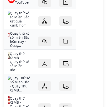
YouTube
Quay thử xổ
số Miền Bắc
kết quả
xsmb hôm...
Quay thử xổ
số miền Bắc
hôm nay -
Quay...
Quay thử
XSMB -
Quay thử xổ
số Miền
Bắc...
Quay Thử Xổ
Số Miền Bắc
- Quay Thu
XSMB...
Quay thử
XSMB -
Quay thử xổ