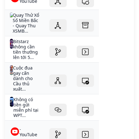
YouTube
Quay Thử Xổ
Số Miền Bắc
- Quay Thu
XSMB...
Bitstarz
không cần
tiền thưởng
lên tới 5...
Cuộc đua
gay cấn
dành cho
Cầu thủ
xuất...
Không có
tiền gửi
miễn phí tại
WPT...
-
YouTube