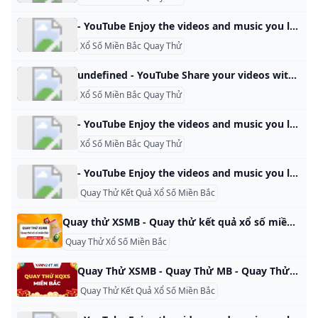
Quay Thử XSMB - Quay Thử MB - Quay Thử Xổ Số Miền B
Dự đoán XSMB ngày 4/9/2024 - Thống kê XSMB thứ 4
Quay Thử XSMB hôm nay - Quay Thử Xổ Số Miền Bắc - Q
quay thử xsmb
Quay thử Miền Bắc - Quay thử XSMB hôm nay - Quay th
- YouTube Enjoy the videos and music you love, upload original content, and share it all with friends, family, and the world on YouTube.
xổ số miền bắc quay thử
Xổ số miền Bắc quay thưởng lúc mấy giờ? Quy trình chi t
Dự đoán XSMB 4/9/2024 - Soi cầu miền Bắc ngày 4 tháng
Quay số điện tử chuẩn - Quay thử KQ XS - Quay thử kết q
Xổ Số Miền Bắc Quay Thử
xổ số kiến thiết miền Bắc là gì?
quay thử xsmb
- YouTube
undefined - YouTube Share your videos with friends, family, and the world
WPT Australia Returns: Thời điểm quan trọng của poker t
Quay Thử Xổ Số Hôm Nay - Quay Thử KQXS 3 Miền
Quay thử xổ số - Quay số lấy hên cho ngày hôm nay
Quay Thử XSMB - Quay Thử MB - Quay Thử Xổ Số Miền B
xổ số kiến thiết miền Bắc là gì?
Quay số điện tử chuẩn - Quay thử KQ XS - Quay thử kết q
Xổ Số Miền Bắc Quay Thử
Xổ Số 888 - Kết quả xổ số miền bắc - xổ số miền nam - xổ
Quay thử XSMB Chuẩn Xác - Quay thử kết quả xổ số miề
Xổ số Miền Bắc 90 ngày - XSMB 90 ngày
xổ số miền bắc quay thử
- YouTube Enjoy the videos and music you love, upload original content, and share it all with friends, family, and the world on YouTube.
- YouTube
Quay thử XSMB - Quay thử kết quả xổ số miền Bắc hôm 
Màu Bỗng Quay XSMB Là Gì? Sự Thật Ít Người Biết
- YouTube
Xổ Số Miền Bắc Quay Thử
Xổ số thủ đô quay ở đâu?
Quay thử XSMB Quay thử xổ số Miền Bắc hôm nay
Một số vụ bê bối và tranh cãi nổi tiếng về roulette trong s
Giải Đặc Biệt Xổ Số Miền Bắc Là Bao Nhiêu?
Thống kê XSMB 4/9/2024-Phân tích Xổ Số Miền Bắc thứ 4
Cách tải xuống đăng ký và Master WPT Global: 2025 Guid
Quay thử xổ số Miền Bắc kết quả xsmb hôm nay hdmedi
quay thử xổ số miền bắc
Quay Thử XSMN - Quay Thử Miền Nam Hôm Nay - Quay 
- YouTube Enjoy the videos and music you love, upload original content, and share it all with friends, family, and the world on YouTube.
Quay Thử XSMB - Quay Thử MB - Quay Thử Xổ Số Miền B
Cách Gửi Tin Nhắn Xổ Số Miền Bắc 2026: Cú Pháp XSMB
- YouTube
James Obst giành chức vô địch WPT Australia và giành đư
Xổ số thủ đô quay ở đâu?
Quay Thử Kết Quả Xổ Số Miền Bắc
Tiền thưởng chào mừng sòng bạc trực tuyến không có ti
Thống kê XSMB 4/9/2024-Phân tích Xổ Số Miền Bắc thứ 4
- YouTube
Quay thử xổ số miền Bắc
- YouTube
XSMB khi nào quay?
quay thử xsmb
Quay thử xổ số miền Bắc hôm nay - Quay thử XSMB - Qu
Quay Thử Xổ Số Miền Bắc - Quay Thu XSMB Hom Nay
Quay thử XSMB - Quay thử kết quả xổ số miền Bắc hôm nay Quay thử XSMB - Quay thử MB - Quay thử xổ số miền Bắc hôm nay lấy cặp số hên - Tham khảo bảng quay thử kết quả XSMB siêu nhanh và miễn phí Bạn muốn xin lộc ngẫu nhiên, có thể sử dụng các bộ số do máy tính quay thu xsmb được chúng tôi đưa ra vào mỗi ngày. Các thông số này sẽ thay đổi dựa vào kết quả mới nhất.
Quay thử xổ số 3 miền - Quay thử KQXS - Quay số chuẩ
Quay Thử XSMN - Quay Thu MN - Quay Thử Xổ Số Miền 
- YouTube
Timothy Chung: Từ tiệc sinh nhật đến nhà vô địch WPT P
Quay Thử Xổ Số Miền Bắc
Xổ số thủ đô quay ở đâu?
Quay thử XSMB - Quay thử MB - Quay thử xổ số miền Bắ
Quay thử xổ số miền Bắc hôm nay - Quay thử XSMB - Qu
quay thử xổ số miền bắc
Quay thử XSMB - Quay thử kết quả xổ số miền Bắc hôm 
Roulette đóng vai trò gì trong văn hóa đại chúng chẳng
Cách bắt đầu chơi bài xì phé trực tuyến vào năm 2025: 
Quay Thử XSMB - Quay Thử MB - Quay Thử Xổ Số Miền Bắc hôm nay Quay Thử XSMB thần tài - Quay Thử MB lấy cặp số may mắn trước giờ quay.✅ Quay Thử Xổ Số Miền Bắc hôm nay theo giờ hoàng đạo chính xác nhất
Quay thử Xổ số Quay thu Xo So Hôm nay - KQXS 3 miền l
Chơi bài xì phé trực tuyến trên Android: Hướng dẫn năm
Xổ Số Miền Bắc Có Bao Nhiêu Đài? 6 Đài Quay Thưởng Ch
Quay Thu MB - Quay Thử Xổ Số Miền Bắc Hôm Nay
Quay Thử Kết Quả Xổ Số Miền Bắc
Quay thử Miền Bắc - Quay thử XSMB hôm nay - Quay th
Quay Thử Xổ Số Miền Bắc - Quay Thu XSMB Hom Nay
Rake Chase là gì?
quay thử kết quả xổ số miền bắc
quay thử kết quả xổ số miền bắc
Quay Thử Xổ Số Miền Bắc - Quay Thử Đài Miền Bắc - XS