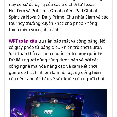
này có sự đa dạng của các trò chơi từ Texas
Hold’em và Pot Limit Omaha đến iPad Global
Spins và Nova 0. Daily Prime, Chủ nhật Slam và các
tourney thường xuyên khác cho phép không
thiếu niềm vui cạnh tranh.
WPT toàn cầu
ưu tiên bảo mật và công bằng. Nó
có giấy phép từ bảng điều khiển trò chơi CuraÃ
§ao, tuân thủ các tiêu chuẩn chơi game quốc tế.
Dữ liệu người dùng cũng được bảo vệ bởi các
công nghệ mã hóa nâng cao và cam kết chơi
game có trách nhiệm làm nổi bật sự cống hiến
của nền tảng để bảo vệ sức khỏe của người chơi.