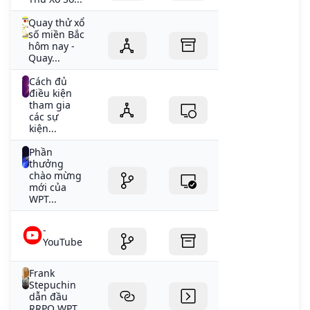
Quay thử xổ
số miền Bắc
hôm nay -
Quay...
Cách đủ
điều kiện
tham gia
các sự
kiện...
Phần
thưởng
chào mừng
mới của
WPT...
-
YouTube
Frank
Stepuchin
dẫn đầu
RRPO WPT...