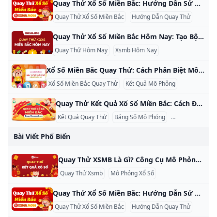
Quay thử XSMB - Quay thử xổ số Miền Bắc giờ hoàng đạ
Quay thử XSMB hôm nay - Quay thử xổ số Miền Bắc giờ 
Quay Thử Xổ Số Miền Bắc Hôm Nay: Tạo Bộ Số Mô Phỏn
Quay Thử Xổ Số Miền Bắc: Hướng Dẫn Sử Dụng Công Cụ Từng Bước Quay Thử Xổ Số Miền Bắc: Hướng Dẫn Sử Dụng Công Cụ Từng Bước Quay thử xổ số miền Bắc là thao tác sử dụng một công cụ điện tử để tạo bảng số mô phỏng. Người dùng không cần tự nhập từng con số; hệ thống sẽ tự động tạo và sắp xếp chúng sau khi nhận lệnh bắt đầu. Hướng dẫn dưới đây tập trung vào cách sử dụng công cụ đúng chức năng, cách đọc giao diện và cách xử lý khi trang không tạo được kết quả.
- YouTube
Quay Thu MB - Quay Thử Xổ Số Miền Bắc Hôm Nay
2025 Vụ nổ WSOP! Các định dạng mới + Giải thưởng lớn n
- YouTube
XSMB khi nào quay?
Quay Thử Xổ Số Miền Bắc
Hướng Dẫn Quay Thử
Xổ Số 
- YouTube
Quay thử XSMB - Quay thử kết quả xổ số miền Bắc hôm 
Xổ số thủ đô quay ở đâu?
Quay Thử Xổ Số Hôm Nay - Quay Thử KQXS 3 Miền
Quay Thử XSMB - Quay Thử Xổ Số Miền Bắc Hôm Nay
Lễ hội mùa xuân toàn cầu WPT: 7.000.000 đô la giải thư
Quay thử XSMB - Quay thử xổ số miền bắc hôm nay may
Quay Thử Xổ Số Miền Bắc Hôm Nay: Tạo Bộ Số Mô Phỏng Theo Ngày Quay Thử Xổ Số Miền Bắc Hôm Nay: Tạo Bộ Số Mô Phỏng Theo Ngày Quay thử xổ số miền Bắc hôm nay là công cụ tạo bảng số ngẫu nhiên tại thời điểm người dùng truy cập. Từ “hôm nay” thể hiện ngày sử dụng công cụ, không có nghĩa hệ thống đã biết trước kết quả của kỳ quay trong ngày. Một trang quay thử theo ngày nên tự động hiển thị ngày hiện tại và cho phép người dùng tạo nhiều bảng mô phỏng mà không cần chờ cập nhật thủ công.
Quay Thử XSMB Đại Cát⚡ Quay Thử Xổ Số Miền Bắc Hôm
Texas Holdem Flop có nghĩa là gì?
404 Not Found
Sử dụng mã tiền thưởng WPT777 để yêu cầu ưu đãi đặc bi
Quay thu xo so - Quay thử xổ số giờ hoàng đạo hôm nay
Quay Thử Hôm Nay
Xsmb Hôm Nay
Mô Phỏng Theo Ng
Quay thử XSMB - Quay thử xổ số miền bắc để thử vận m
undefined - YouTube
Dự đoán XSMB ngày 4/9/2024 - Thống kê XSMB thứ 4
TikTok - Make Your Day
quay thử xổ số miền bắc hôm nay
- YouTube
Xổ Số Miền Bắc Quay Thử: Cách Phân Biệt Mô Phỏng Và Kết Quả Thực Xổ Số Miền Bắc Quay Thử: Cách Phân Biệt Mô Phỏng Và Kết Quả Thực Xổ số miền Bắc quay thử là cách gọi khác của công cụ mô phỏng tạo bảng số ngẫu nhiên. Dù thứ tự từ khác với “quay thử xổ số miền Bắc”, nhu cầu chính vẫn là tìm một tiện ích có thể tạo kết quả thử trên điện thoại hoặc máy tính. Điểm quan trọng nhất là phân biệt bảng mô phỏng với kết quả thực tế.
Quay thử Xổ số Quay thu Xo So Hôm nay - KQXS 3 miền l
Xổ Số Miền Bắc Có Bao Nhiêu Đài? 6 Đài Quay Thưởng Ch
Quay thử XSMB hôm nay - Quay thử xổ số miền Bắc lấy m
Xổ Số Miền Bắc Quay Thử
Kết Quả Mô Phỏng
Phân Biệt K
Dự đoán XSMB 4/9/2024 - Soi cầu miền Bắc ngày 4 tháng
Quay thử xổ số Miền Bắc theo giờ hoàng đạo hôm nay
quay thử kết quả xổ số miền bắc
Quay Thử Kết Quả Xổ Số Miền Bắc: Cách Đọc Và Kiểm Tra Bảng Số Quay Thử Kết Quả Xổ Số Miền Bắc: Cách Đọc Và Kiểm Tra Bảng Số Quay thử kết quả xổ số miền Bắc tạo ra một bảng số mô phỏng với nhiều hàng và dãy số. Người dùng cần đọc đúng cấu trúc của bảng, đặc biệt với các dãy có số 0 ở đầu hoặc nhiều ô được hiển thị trên cùng một hàng. Bảng được tạo từ công cụ quay thử chỉ có giá trị mô phỏng.
Kèo Bóng Đá Châu Âu: Hướng Dẫn Chi Tiết và Cách Đọc 
Quay thử xổ số miền Bắc hôm nay - Quay thu XSMB ngày
- YouTube
Quay thử XSMB Chuẩn Xác - Quay thử kết quả xổ số miề
Kết Quả Quay Thử
Bảng Số Mô Phỏng
Kiểm Tra Kết Qu
Quay thử XSMB hôm nay - Quay thử xổ số miền Bắc lấy m
undefined - YouTube
quay thử xổ số miền bắc
quay thử kết quả xổ số miền bắc
quay thử kết quả xổ số miền bắc
Bài Viết Phổ Biến
Là poker trực tuyến được gian lận?
- YouTube
Nguồn gốc của cái tên Roulette là gì?
- YouTube
THÔNG TIN VỀ QUAY THỬ XỔ SỐ MIỀN BẮC
Quay thử xổ số miền Bắc - Quay thử kết quả XSMB hôm 
Quy tắc mới cho Thiên đường WSOP: Thiết bị điện tử và H
Quay thử XSMB hôm nay - Quay thử MB - Quay số lấy h
Chơi Tiến Lên Miền Nam Offline: Hướng Dẫn Tải Game và
xổ số miền bắc quay thử
- YouTube
Quay Thử XSMB Là Gì? Công Cụ Mô Phỏng Xổ Số Miền Bắc Miễn Phí Quay Thử XSMB Là Gì? Công Cụ Mô Phỏng Xổ Số Miền Bắc Miễn Phí Quay thử XSMB là công cụ mô phỏng quá trình tạo một bảng số ngẫu nhiên theo bố cục quen thuộc của xổ số miền Bắc. Người dùng chỉ cần nhấn nút quay thử để hệ thống tạo một bộ kết quả mới trong vài giây. Kết quả trên công cụ quay thử không phải dữ liệu từ kỳ quay chính thức, không đại diện cho kết quả sẽ xuất hiện và không có khả năng bảo đảm trúng thưởng.
- YouTube
Quay thử XSMB - Quay số may mắn xổ số miền Bắc hôm 
Martin Tsvetanov giành chiến thắng trong sự kiện chính 
Quay thử Xổ số chọn con số may mắn hôm nay ngày mai
Xổ số thủ đô quay ở đâu?
Quay Thử XSMB - Quay Thử MB - Quay Thử Xổ Số Miền B
Quay Thử Xsmb
Mô Phỏng Xổ Số
Bộ Số Ngẫu Nhiên
Poker toàn cầu có phải là tiền thật không?
Xổ số miền Bắc hôm nay quay ở đâu? Lịch quay & địa điể
Vincent Meli tăng lên 100.000 với K♣️ J♣️ Francois Tosques Ca
Tiền thưởng chào mừng sòng bạc trực tuyến không có ti
Quay thử MB- Tham Khảo Quay thử xổ số miền Bắc (XSM
Giải Đặc Biệt Xổ Số Miền Bắc Là Bao Nhiêu?
Giải vô địch WPT Prime trở lại với Jereld Sam Shining
Quay thử XSMB thứ 3 – Quay thử xổ số miền Bắc thứ 3
Quay Thu MB - Quay Thử Xổ Số Miền Bắc Hôm Nay
Quay thử xsmb - Cập nhật kết quả quay thử xổ số miền b
Quay thử XSMB – Quay thử xổ số miền Bắc hôm nay lấy 
Quay thử XSMB - Quay thử kết quả xổ số Miền Bắc hôm 
Quay Thử Xổ Số Miền Bắc: Hướng Dẫn Sử Dụng Công Cụ Từng Bước Quay Thử Xổ Số Miền Bắc: Hướng Dẫn Sử Dụng Công Cụ Từng Bước Quay thử xổ số miền Bắc là thao tác sử dụng một công cụ điện tử để tạo bảng số mô phỏng. Người dùng không cần tự nhập từng con số; hệ thống sẽ tự động tạo và sắp xếp chúng sau khi nhận lệnh bắt đầu. Hướng dẫn dưới đây tập trung vào cách sử dụng công cụ đúng chức năng, cách đọc giao diện và cách xử lý khi trang không tạo được kết quả.
Quay thử xổ số miền Bắc hôm nay - Quay thử XSMB - Qu
Quay thử Xổ số Miền Bắc - Quay thu MB - Quay thử XSM
Cách đủ điều kiện tham gia các sự kiện trực tuyến của 
Quay thử XSMB - Quay thử xổ số miền Bắc hôm nay thử 
- YouTube
Quay Thử Xổ Số Miền Bắc
Hướng Dẫn Quay Thử
Xổ Số 
- YouTube
Quay thử XS - Quay thử KQXS - Quay thử kết quả xổ số 
Tương lai của trò chơi roulette là gì?
Quay thử xổ số miền Nam - Quay thử XSMN - Quay thử 
Bạn có thể chơi WPT Global ở đâu? Các quốc gia được hỗ 