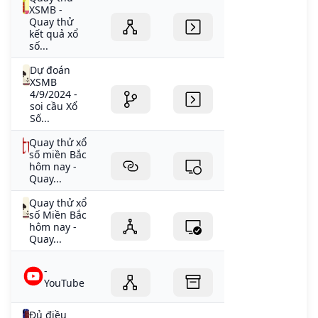
XSMB -
Quay thử
kết quả xổ
số...
Dự đoán
XSMB
4/9/2024 -
soi cầu Xổ
Số...
Quay thử xổ
số miền Bắc
hôm nay -
Quay...
Quay thử xổ
số Miền Bắc
hôm nay -
Quay...
-
YouTube
Đủ điều