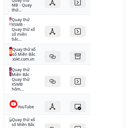
Quay thử
MB - Quay
thử...
Quay thử
XSMB -
Quay thử xổ
số miền
bắc...
Quay thử xổ
số Miền Bắc
xskt.com.vn
Quay thử
Miền Bắc -
Quay thử
XSMB
hôm...
-
YouTube
Quay thử xổ
số Miền Bắc