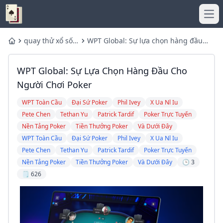
Ope
quay thử xổ số
WPT Global: Sự lựa chọn hàng đầu
Home
miền bắc
cho người chơi poker
quay thử xổ số miền bắc
xổ số miền bắc quay thử
WPT Global: Sự Lựa Chọn Hàng Đầu Cho
- YouTube
Quay thử XSMB - Quay thử kết quả xổ số Miền bắc hôm na
Quay thử MB- Tham Khảo Quay thử xổ số miền Bắc (XSMB)
- YouTube
Người Chơi Poker
Xổ số miền Bắc hôm nay quay ở đâu? Lịch quay & địa điểm 
XSMB – Quay Thử Dự Đoán Kết Quả Xổ Số Miền Bắc Hôm Na
WPT Toàn Cầu
Đại Sứ Poker
Phil Ivey
X Ua Nl Iu
- YouTube
phimhaivn
Pete Chen
Tethan Yu
Patrick Tardif
Poker Trực Tuyến
Cách bắt đầu chơi bài xì phé trực tuyến vào năm 2025: Hư
Quay thử MB xổ số miền Bắc lấy gợi ý các cặp số may mắn
Nền Tảng Poker
Tiền Thưởng Poker
Và Dưới Đây
Quay thử xổ số miền Bắc hôm nay chuẩn xác miễn phí
Quay thử XSMB – Quay thử xổ số miền Bắc hôm nay lấy hê
WPT Toàn Cầu
Đại Sứ Poker
Phil Ivey
X Ua Nl Iu
XSMB – Quay Thử Dự Đoán Kết Quả Xổ Số Miền Bắc Hôm Na
WSOP USA Top 8 Câu hỏi thường gặp
Pete Chen
Tethan Yu
Patrick Tardif
Poker Trực Tuyến
- YouTube
- YouTube
Nền Tảng Poker
Tiền Thưởng Poker
Và Dưới Đây
🕒 3
Quay Thử XSMB Quay thử Xổ số miền Bắc Hôm Nay Quay 
TikTok - Make Your Day
🗒️ 626
Quay Thử Xổ Số Miền Bắc - Quay Thu XSMB Hom Nay
- YouTube
xổ số miền bắc quay thử
xổ số miền bắc quay thử
Tôi có thể chơi GGPoker ở Mỹ không?
CẦU LÔ ĂN THÔNG - YouTube
Cách chơi WPT Global trên máy tính của bạn 2024
Quay Thử XSMB - Quay Thử MB - Quay Thử Xổ Số Miền Bắc