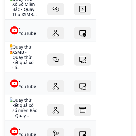
Xổ Số Miền
Bắc - Quay
Thu XSMB...
-
YouTube
Quay thử
XSMB -
Quay thử
kết quả xổ
số...
-
YouTube
Quay thử
kết quả xổ
số miền Bắc
- Quay...
-
YouTube