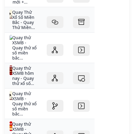
mới +...
Quay Thử
Xổ Số Miền
Bắc - Quay
Thử Miền...
Quay thử
XSMB -
Quay thử xổ
số miền
bắc...
Quay thử
XSMB hôm
nay - Quay
thử xổ số...
Quay thử
XSMB -
Quay thử xổ
số miền
bắc...
Quay thử
XSMB -