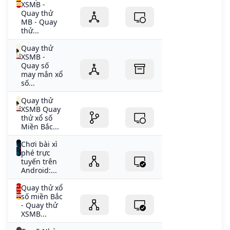
XSMB -
Quay thử
MB - Quay
thử...
Quay thử
XSMB -
Quay số
may mắn xổ
số...
Quay thử
XSMB Quay
thử xổ số
Miền Bắc...
Chơi bài xì
phé trực
tuyến trên
Android:...
Quay thử xổ
số miền Bắc
- Quay thử
XSMB...