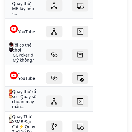
Quay thử
Giải vô địch WPT khơi dậy tinh thần của huyền thoại Pok
MB lấy hên
Lịch trình giải đấu toàn cầu WPT 2025
-...
- YouTube
Quay thử XSMB - Quay thử kết quả xổ số miền Bắc hôm 
-
YouTube
- YouTube
quay thử xổ số miền bắc
Tôi có thể
Quay thử xổ số miền Bắc hôm nay - Quay thu XSMB ngày
chơi
Bitstarz không cần tiền thưởng lên tới 5 BTC và 200 vòng
GGPoker ở
Mỹ không?
Quay Thử XSMB Quay thử Xổ số miền Bắc Hôm Nay Qua
Quay thử xổ số - Quay số chuẩn may mắn trong ngày
-
- YouTube
YouTube
Quay Thử XSMB Quay thu Xo So MB - Quay Thử KQXSMB
Quay thử XSMB - Quay thử MB lấy hên - Quay thử xổ số 
Quay thử xổ
số - Quay số
Quay thử xổ số miền Bắc hôm nay - Quay thu XSMB ngày
chuẩn may
Không có tiền gửi miễn phí tại WPT Global - chơi mà khôn
mắn...
Quay thử XSMB - Quay thử xổ số miền bắc để thử vận m
Quay Thử
XSMB Đại
Cát⚡ Quay
Thử Xổ Số...