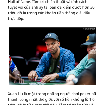
Hall of Fame. Tâm trí chiến thuật và tính cách
tuyệt vời của anh ấy tại bàn đã kiếm được hơn 30
triệu đô la trong các khoản tiền thắng giải đấu
trực tiếp.
Xuan Liu là một trong những người chơi poker nữ
thành công nhất thế giới, với số tiền khổng lồ 1,6