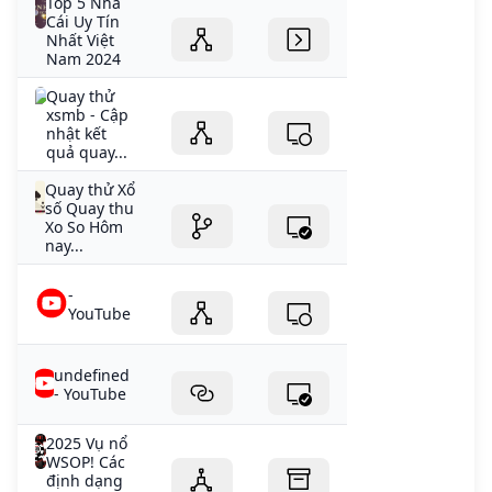
Top 5 Nhà
Cái Uy Tín
Nhất Việt
Nam 2024
Quay thử
xsmb - Cập
nhật kết
quả quay...
Quay thử Xổ
số Quay thu
Xo So Hôm
nay...
-
YouTube
undefined
- YouTube
2025 Vụ nổ
WSOP! Các
định dạng