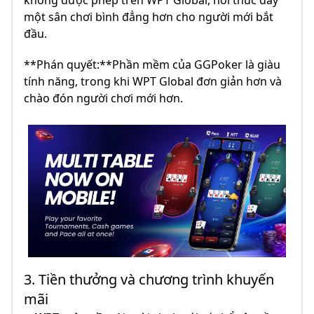
một sân chơi bình đẳng hơn cho người mới bắt
đầu.
**Phán quyết:**Phần mềm của GGPoker là giàu
tính năng, trong khi WPT Global đơn giản hơn và
chào đón người chơi mới hơn.
3. Tiền thưởng và chương trình khuyến
mãi