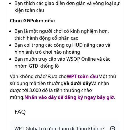
Bạn thích các giao diện đơn giản và vòng loại sự
kiện toàn cầu
Chọn GGPoker nếu:
Bạn là một người chơi có kinh nghiệm hơn,
thích hành động cổ phần cao
Bạn coi trọng các công cụ HUD nâng cao và
hình ảnh trò chơi hào nhoáng
Bạn muốn truy cập vào WSOP Online và các
nhóm GTD khổng lồ
Vẫn không chắc? Đưa cho
WPT toàn cầu
Một thử
sử dụng mã tiền thưởng
Và dưới đây
Và nhận
được tới 3.000 đô la tiền thưởng chào
mừng.
Nhấn vào đây để đăng ký ngay bây giờ
.
quay thử xsmb
xổ số miền bắc quay thử
FAQ
Quay thử XSMB Chuẩn Xác - Quay thử kết quả xổ số m
Không có tiền gửi miễn phí tại WPT Global - chơi mà kh
Quay thử xổ số miền Bắc - Quay thử XSMB thần tài hô
Quay thử XSMB - Quay thử xổ số miền Bắc hôm nay lấ
quay thử xổ số miền bắc hôm nay
quay thử kết quả xổ số miền bắc
Quay thử xổ số miền Bắc hôm nay - Quay thu XSMB ng
WPT Global có ứng dụng di động không?
Quay Thử XSMB Đại Cát⚡ Quay Thử Xổ Số Miền Bắc H