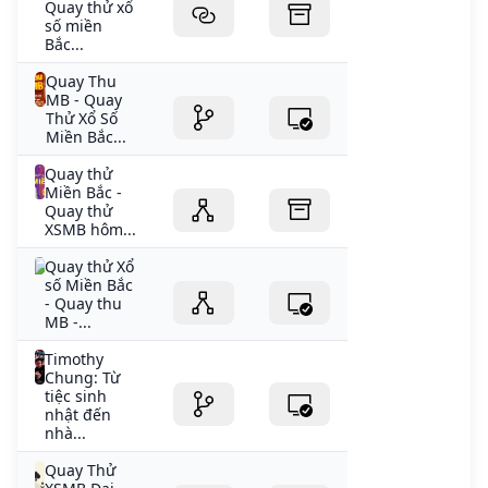
Quay thử xổ
số miền
Bắc...
Quay Thu
MB - Quay
Thử Xổ Số
Miền Bắc...
Quay thử
Miền Bắc -
Quay thử
XSMB hôm...
Quay thử Xổ
số Miền Bắc
- Quay thu
MB -...
Timothy
Chung: Từ
tiệc sinh
nhật đến
nhà...
Quay Thử