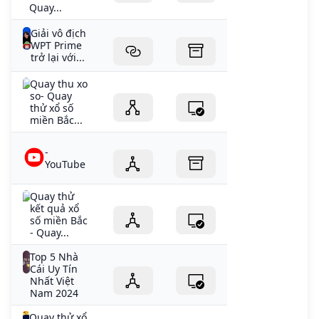
Quay...
Giải vô địch
WPT Prime
trở lại với...
Quay thu xo
so- Quay
thử xổ số
miền Bắc...
-
YouTube
Quay thử
kết quả xổ
số miền Bắc
- Quay...
Top 5 Nhà
Cái Uy Tín
Nhất Việt
Nam 2024
Quay thử xổ