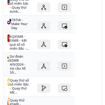
số miền bắc
- Quay thử
xsmb...
TikTok -
Make Your
Day
KQXSMB -
SXMB - Kết
quả xổ số
miền Bắc -...
Dự đoán
XSMB
4/9/2024 -
soi cầu Xổ
Số...
Quay thử xổ
số miền Bắc
- Quay thử
kết...
Quay thử
XSMB -