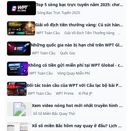
Các giải đấu poker trực tuyến hàng đầu để xem và chơi 
XSMB Có Bao Nhiêu Tỉnh? Con Số Chính Xác 2026
xổ số miền bắc quay thử
Quay số điện tử chuẩn - Quay thử KQ XS - Quay thử kết q
Top 5 sòng bạc trực tuyến năm 2025: chơi ở đâu và giành chiến thắng lớn Top 5 sòng bạc trực tuyến năm 2025: chơi ở đâu và giành chiến thắng lớn Top 5 sòng bạc trực tuyến năm 2025: chơi ở đâu và giành chiến thắng lớn Ngành công nghiệp sòng bạc trực tuyến vào năm 2025 đã chứng kiến ​​sự tăng trưởng đáng chú ý, cung cấp cho người chơi rất nhiều lựa chọn để thưởng thức các trò chơi yêu thích của họ. Dựa trên các yếu tố như đa dạng trò chơi, trải nghiệm người dùng, tiền thưởng và bảo mật, đây là 5 sòng bạc trực tuyến hàng đầu bạn nên xem xét:
- YouTube
Quay thử xổ số miền Bắc - Quay thử XSMB giờ hoàng đạ
Nhà tài trợ Tiêu đề WPT Global Now cho Triton Poker Sup
Hyper Dash trong WPT Global là gì? Đi sâu vào hành độn
Cách đủ điều kiện tham gia các sự kiện trực tuyến của 
Tùy chọn thanh toán tại EVERYGAME Poker: Giao dịch n
Quay thử XSMB - Quay thử xổ số miền Bắc hôm nay lấy 
Sòng Bạc Trực Tuyến 2025
Sòng Bạc Trực Tuyến Tốt Nh
Quay thử xổ số Miền Bắc xskt.com.vn
Quay thử xổ số miền Bắc hôm nay - Kết quả quay thử X
- YouTube
Quay thử XSMB - Quay thử kết quả xổ số Miền bắc hôm 
- YouTube
Quay thử XSMB 4/9 : Quay thử kết quả xổ số miền Bắc ng
Vui Cùng Dafabet – Khám Phá Thế Giới Cá Cược Đẳng Cấ
Top 5 Nhà Cái Uy Tín Nhất Việt Nam 2024
Quay thử XSMB 4/9 : Quay thử kết quả xổ số miền Bắc ng
Quay Thử XSMN - Quay Thử Miền Nam Hôm Nay - Quay 
- YouTube
Quay thử XSMB - Quay thử xổ số miền bắc hôm nay may
Thống kê XSMB 4/9/2024-Phân tích Xổ Số Miền Bắc thứ 4
Quay thử xổ số toàn quốc xskt.com.vn
Giải vô địch tiền thưởng vàng: Cú sút hàng tuần của bạn ở mức 100 nghìn đô la trên WPT Global Giải vô địch tiền thưởng vàng: Cú sút hàng tuần của bạn ở mức 100 nghìn đô la trên WPT Global Giải vô địch tiền thưởng vàng: Cú sút hàng tuần của bạn ở mức 100 nghìn đô la trên WPT Global WPT Global đã giới thiệuGiải vô địch tiền thưởng vàng, một giải đấu loại trực tiếp tiến bộ hàng tuần (PKO) cung cấp cho người chơi cơ hội cạnh tranh cho một giải thưởng đáng kể với một lần mua khiêm tốn.
Quay Thử XSMB Quay thu Xo So MB - Quay Thử KQXSMB
Quay Thử Xổ Số Miền Bắc - Quay Thu XSMB Hom Nay
Quay thu xo so- Quay thử xổ số miền Bắc hôm nay miễn p
- YouTube
WPT Toàn Cầu
Giải Vô Địch Tiền Thưởng Vàng
Poker 
Quay số điện tử chuẩn - Quay thử KQ XS - Quay thử kết q
Quay thử XSMB thứ 6 – Quay thử xổ số miền Bắc thứ 6
Quay thử xsmb - Cập nhật kết quả quay thử xổ số miền b
Nguồn gốc của cái tên Roulette là gì?
Cách giành chiến thắng tại trực tuyến Blackjack: Chiến 
Lễ hội mùa xuân toàn cầu WPT: 7.000.000 đô la giải thư
XSMB mở thưởng ngày nào?
Những quốc gia nào bị hạn chế trên WPT Global? Những quốc gia nào bị hạn chế trong WPT Global? Một số quốc gia không được phép chơi trên WPT Global. Các quốc gia sau bị hạn chế: 🇦🇺 Úc 🇧🇬 Bulgaria 🇨🇴 Colombia 🇨🇼 Curaçao 🇨🇿 Cộng hòa Séc 🇩🇰 Đan Mạch 🇫🇷 Pháp 🇩🇪 Đức 🇬🇷 Hy Lạp 🇮🇹 Ý 🇲🇽 Mexico 🇵🇭 Philippines 🇵🇱 Ba Lan 🇵🇹 Bồ Đào Nha 🇷🇺 Nga 🇪🇸 Tây Ban Nha 🇸🇪 Thụy Điển
Quay thử xsmb - Quay thử kết quả xổ số miền Bắc hôm n
Quay thử XSMB - Quay thu xổ số miền Bắc hôm nay - Qu
Texas Holdem Flop có nghĩa là gì?
WPT Toàn Cầu
Quốc Gia
- YouTube
Quay thử xổ số miền Bắc - Quay thử XSMB thần tài hôm 
- YouTube
xổ số miền bắc quay thử
Quay thử xổ số miền Bắc hôm nay - Quay thu XSMB ngày
Không có tiền gửi miễn phí tại WPT Global - chơi mà không chi tiêu Không có tiền thưởng tiền gửi là một phát hiện hiếm khi nói đến sòng bạc trực tuyến - nhưng WPT Global chỉ là một trong số các sòng bạc trực tuyến hạn chế nơi bạn có thể nhận được chúng. Looking để chơi ở các trò chơi khe tốt nhất mà không có cam kết tiền tệ liên quan? Đây là cách bạn có thể nhận được các spins máy đánh bạc miễn phí, không cần đặt cọc.
quay thử xsmb
Thống kê XSMB 4/9/2024-Phân tích Xổ Số Miền Bắc thứ 4
undefined - YouTube
Quay thử XSMB – Quay thử xổ số miền Bắc hôm nay lấy 
WPT Toàn Cầu
Vòng Quay Miễn Phí
Không Có Tiền Gửi
Quay thử xổ số Miền Bắc hôm nay - Quay thu MB lấy hên
quay thử xsmb
- YouTube
Đối tác toàn cầu của WPT với Câu lạc bộ bài Poker & Sòng bạc JP Poker ở Ireland Đối tác toàn cầu của WPT với Câu lạc bộ bài Poker & Sòng bạc JP Poker ở Ireland WPT Global vui mừng thông báo về sự hợp tác với một trong những địa điểm poker hàng đầu của Ireland, Câu lạc bộ bài Poker & Sòng bạc JP Poker ở Dublin. Hãy sẵn sàng cho sự kết hợp thú vị giữa các giải đấu poker trực tiếp và trực tuyến!
- YouTube
Chơi Tiến Lên Miền Nam Offline: Hướng Dẫn Tải Game và
Quay số điện tử chuẩn - Quay thử KQ XS - Quay thử kết q
- YouTube
Quay Thử XSMB - Quay Thử MB - Quay Thử Xổ Số Miền B
Quay thử xổ số miền bắc - Soi Cầu 247
WPT Toàn Cầu
WPT Prime
Xì Phé JP
Quay thử quả xổ số hôm nay ngày mai chuẩn xác
- YouTube
Quay thử xsmb - Quay thử kết quả xổ số miền Bắc hôm n
xổ số miền bắc quay thử
Xem video nóng hot mới nhất truyền hình trực tuyến TV Online các kênh VTV video VOD VTV đã phát sóng VTV.VN Mời độc giả xem video nóng, hot, mới nhất hàng ngày, các chương trình truyền hình trực tuyến, TV Online các kênh VTV trên Internet. Bản tin thời tiết chào buổi sáng3 phút trước
Vincent Meli tăng lên 100.000 với K♣️ J♣️ Francois Tosques Ca
WPT Global ¥ 110 CN ¥ triệu Chủ nhật Hyper PKO Show
Sòng bạc toàn cầu WPT: Một cuộc phiêu lưu đầy thú vị
Quay Thử Xổ Số Miền Bắc - Quay Thử Miền Bắc Giờ Hoàn
Xổ Số Miền Bắc Quay Thử
Quay Thử XSMB - Quay Thử MB - Quay Thử Xổ Số Miền B
Quay thử XSMB - Quay thử xổ số miền bắc để thử vận m
Một số vụ bê bối và tranh cãi nổi tiếng về roulette trong s
Quay thử MB - Quay thử xổ số miền Bắc chuẩn - Quay t
Quay thử xổ số miền bắc - Soi Cầu 247
Phil Ivey tổ chức trò chơi gặp gỡ lễ hội tại Wynn Las Veg
- YouTube
quay thử xổ số miền bắc hôm nay
Quay Thử XSMB Đại Cát⚡ Quay Thử Xổ Số Miền Bắc Hôm
Xổ số miền Bắc hôm nay quay ở đâu? Lịch quay & địa điểm chính xác Xổ số miền Bắc hôm nay quay ở đâu? Nhiều người chơi xổ số vẫn còn thắc mắc về địa điểm quay số mở thưởng của xổ số kiến thiết miền Bắc (XSMB) hôm nay. Trong bài viết này, bạn sẽ biết chính xác xổ số miền Bắc quay ở đâu, vào giờ nào, và cách theo dõi kết quả dễ dàng nhất. Địa điểm quay xổ số miền Bắc hôm nay Xổ số miền Bắc hôm nay quay số mở thưởng tại trường quay S4 của Đài Truyền hình Kỹ thuật số VTC, nằm ở số 65 Lạc Trung, quận Hai Bà Trưng, TP.
- YouTube
Quay thử xổ số miền Bắc - Quay thử XSMB giờ hoàng đạ
- YouTube
WPT Australia Returns: Thời điểm quan trọng của poker t