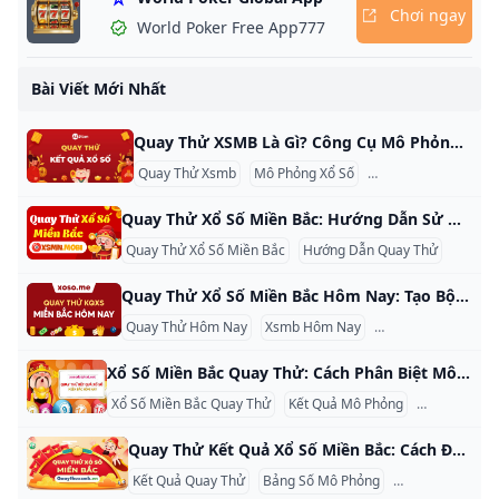
Quay thử xổ số Miền Bắc kết quả xsmb hôm nay hdmedi
Sòng bạc toàn cầu WPT: Một cuộc phiêu lưu đầy thú vị
Chơi ngay
Quay thử XSMB - Quay thử MB - Quay thử xổ số miền Bắ
World Poker Free App777
Quay Thử XSMB Đại Cát⚡ Quay Thử Xổ Số Miền Bắc Hôm
Quay Thử Xổ Số Hôm Nay - Quay Thử KQXS 3 Miền
Một người phụ nữ hướng dẫn lựa chọn đồ chơi tình dục
quay thử kết quả xổ số miền bắc
Bạn không thể tải xuống và chơi WPT Poker Global ở các
quay thử kết quả xổ số miền bắc
- YouTube
Bài Viết Mới Nhất
Quay thử xổ số miền Nam thần tài - Quay thu XSMN lấy
Ngày 20-25 tháng 9 năm 2024 Giải vô địch WPT Úc
Quay thử xổ số miền Bắc hôm nay - Quay thử XSMB - Qu
Xổ số miền Bắc thứ Bảy là đài nào?
Quay thử xổ số toàn quốc xskt.com.vn
xổ số miền bắc quay thử
Xổ Số 888 - Kết quả xổ số miền bắc - xổ số miền nam - xổ
Quay Thử XSMB Là Gì? Công Cụ Mô Phỏng Xổ Số Miền Bắc Miễn Phí Quay Thử XSMB Là Gì? Công Cụ Mô Phỏng Xổ Số Miền Bắc Miễn Phí Quay thử XSMB là công cụ mô phỏng quá trình tạo một bảng số ngẫu nhiên theo bố cục quen thuộc của xổ số miền Bắc. Người dùng chỉ cần nhấn nút quay thử để hệ thống tạo một bộ kết quả mới trong vài giây. Kết quả trên công cụ quay thử không phải dữ liệu từ kỳ quay chính thức, không đại diện cho kết quả sẽ xuất hiện và không có khả năng bảo đảm trúng thưởng.
quay thử xổ số miền bắc hôm nay
Quay thử xổ số Miền Bắc kết quả xsmb hôm nay hdmedi
Quay thử xổ số miền bắc - Quay thử xsmb hôm nay - Qu
xổ số thêm
Quay Thử Xsmb
Mô Phỏng Xổ Số
Bộ Số Ngẫu Nhiên
Quay thử XSMB – Quay thử xổ số miền Bắc hôm nay lấy 
Ngôi sao đang lên của Brazil gây sốc cho tất cả mọi ngư
Quay thử MB - Quay thử xổ số miền Bắc giờ hoàng đạo
Quay thử MB - Quay thử Xổ Số Miền Bắc hôm nay - Quay
Đủ điều kiện cho sự kiện chính của WPT Global thông qu
Giải vô địch tiền thưởng vàng: Cú sút hàng tuần của bạn
Quay thử XSMB chủ nhật – Quay thử xổ số miền Bắc chủ 
Quay Thử Xổ Số Miền Bắc: Hướng Dẫn Sử Dụng Công Cụ Từng Bước Quay Thử Xổ Số Miền Bắc: Hướng Dẫn Sử Dụng Công Cụ Từng Bước Quay thử xổ số miền Bắc là thao tác sử dụng một công cụ điện tử để tạo bảng số mô phỏng. Người dùng không cần tự nhập từng con số; hệ thống sẽ tự động tạo và sắp xếp chúng sau khi nhận lệnh bắt đầu. Hướng dẫn dưới đây tập trung vào cách sử dụng công cụ đúng chức năng, cách đọc giao diện và cách xử lý khi trang không tạo được kết quả.
Quay số điện tử chuẩn - Quay thử KQ XS - Quay thử kết q
Quay thử xổ số miền Bắc hôm nay - Kết quả quay thử X
Một phát bắn - Giải đấu Freezeout của WPT Global
Quay thử XSMB 4/9 : Quay thử kết quả xổ số miền Bắc ng
- YouTube
Quay Thử Xổ Số Miền Bắc
Hướng Dẫn Quay Thử
Xổ Số 
Quay thử XSMB - Quay thử xổ số Miền Bắc hôm nay
Quay Thu MB - Quay Thử Xổ Số Miền Bắc Hôm Nay
Giải vô địch WPT Prime trở lại với Jereld Sam Shining
Quay Thu MB - Quay Thử Xổ Số Miền Bắc Hôm Nay
- YouTube
Quay thử XSMB - Quay thu xổ số miền Bắc hôm nay - Qu
Quay thử XSMB - Quay thử kết quả xổ số Miền bắc hôm 
Quay Thử Xổ Số Miền Bắc Hôm Nay: Tạo Bộ Số Mô Phỏng Theo Ngày Quay Thử Xổ Số Miền Bắc Hôm Nay: Tạo Bộ Số Mô Phỏng Theo Ngày Quay thử xổ số miền Bắc hôm nay là công cụ tạo bảng số ngẫu nhiên tại thời điểm người dùng truy cập. Từ “hôm nay” thể hiện ngày sử dụng công cụ, không có nghĩa hệ thống đã biết trước kết quả của kỳ quay trong ngày. Một trang quay thử theo ngày nên tự động hiển thị ngày hiện tại và cho phép người dùng tạo nhiều bảng mô phỏng mà không cần chờ cập nhật thủ công.
- YouTube
Giải vô địch thế giới WPT 2024 khai mạc tại Wynn Las Vega
Quay Thử XSMB Đại Cát⚡ Quay Thử Xổ Số Miền Bắc Hôm
Xổ số miền Bắc quay thưởng lúc mấy giờ? Quy trình chi t
Quay thử XSMB - Quay thử kết quả xổ số miền Bắc hôm 
Quay Thử Hôm Nay
Xsmb Hôm Nay
Mô Phỏng Theo Ng
Quay Thử XSMB - Quay Thử MB - Quay Thử Xổ Số Miền B
Sử dụng đô la hộ chiếu toàn cầu WPT để vào các sự kiện 
Quay thử KQ XS lấy may - Quay thử xổ số 3 miền hôm na
Quay thử XSMB - Quay thu xổ số miền Bắc hôm nay - Qu
quay thử kết quả xổ số miền bắc
- YouTube
Xổ Số Miền Bắc Quay Thử: Cách Phân Biệt Mô Phỏng Và Kết Quả Thực Xổ Số Miền Bắc Quay Thử: Cách Phân Biệt Mô Phỏng Và Kết Quả Thực Xổ số miền Bắc quay thử là cách gọi khác của công cụ mô phỏng tạo bảng số ngẫu nhiên. Dù thứ tự từ khác với “quay thử xổ số miền Bắc”, nhu cầu chính vẫn là tìm một tiện ích có thể tạo kết quả thử trên điện thoại hoặc máy tính. Điểm quan trọng nhất là phân biệt bảng mô phỏng với kết quả thực tế.
Quay Thử XSMB Là Gì? Công Cụ Mô Phỏng Xổ Số Miền Bắ
Quay thử xổ số miền Bắc hôm nay - Quay thử XSMB - Qu
Quay Thu MB - Quay Thử Xổ Số Miền Bắc Hôm Nay
Xổ Số Miền Bắc Quay Thử
Kết Quả Mô Phỏng
Phân Biệt K
Quay thử XSMB - Quay thử xổ số Miền Bắc hôm nay
- YouTube
quay thử xổ số miền bắc hôm nay
Quay Thử Kết Quả Xổ Số Miền Bắc: Cách Đọc Và Kiểm Tra Bảng Số Quay Thử Kết Quả Xổ Số Miền Bắc: Cách Đọc Và Kiểm Tra Bảng Số Quay thử kết quả xổ số miền Bắc tạo ra một bảng số mô phỏng với nhiều hàng và dãy số. Người dùng cần đọc đúng cấu trúc của bảng, đặc biệt với các dãy có số 0 ở đầu hoặc nhiều ô được hiển thị trên cùng một hàng. Bảng được tạo từ công cụ quay thử chỉ có giá trị mô phỏng.
Dự đoán XSMB 4/9/2024 - Soi cầu miền Bắc ngày 4 tháng
404 Not Found.
Quay thử miền Bắc - Quay thử XSMB - Quay thử MB lấy 
Poker toàn cầu có phải là tiền thật không?
Kết Quả Quay Thử
Bảng Số Mô Phỏng
Kiểm Tra Kết Qu