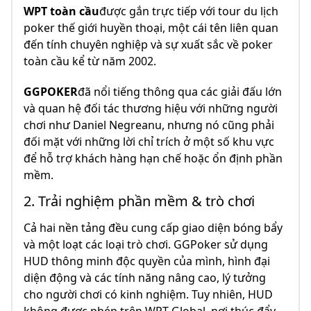
WPT toàn cầu
được gắn trực tiếp với tour du lịch
poker thế giới huyền thoại, một cái tên liên quan
đến tính chuyên nghiệp và sự xuất sắc về poker
toàn cầu kể từ năm 2002.
GGPOKER
đã nổi tiếng thông qua các giải đấu lớn
và quan hệ đối tác thương hiệu với những người
chơi như Daniel Negreanu, nhưng nó cũng phải
đối mặt với những lời chỉ trích ở một số khu vực
để hỗ trợ khách hàng hạn chế hoặc ổn định phần
mềm.
2. Trải nghiệm phần mềm & trò chơi
Cả hai nền tảng đều cung cấp giao diện bóng bẩy
và một loạt các loại trò chơi. GGPoker sử dụng
HUD thông minh độc quyền của mình, hình đại
diện động và các tính năng nâng cao, lý tưởng
cho người chơi có kinh nghiệm. Tuy nhiên, HUD
không được phép trên WPT Global, nơi thúc đẩy