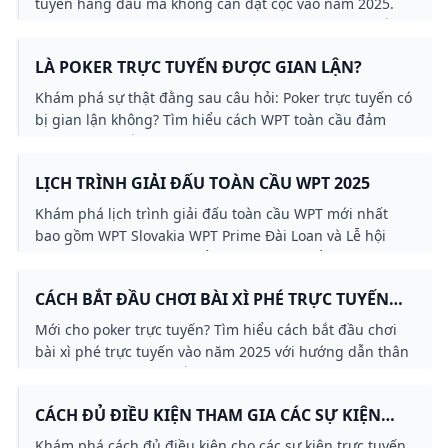
- YouTube
tuyến hàng đầu mà không cần đặt cọc vào năm 2025.
Quay Thử XSMB Quay thử Xổ số miền Bắc Hôm Nay Qua
Quay thử xổ số - Quay số chuẩn may mắn trong ngày
Quay thử XSMB - Quay thử MB lấy hên - Quay thử xổ số 
Quay thử XSMB - Quay thử xổ số Miền Bắc hôm nay
Quay thử XSMB hôm nay - Quay thử xổ số miền Bắc giờ 
- YouTube
Khám phá các ưu đãi mới nhất của WPT Global và bắt
Quay thử XSMB - Quay thử xổ số miền bắc để thử vận m
- YouTube
Quay thử xổ số miền bắc - Quay thử xsmb hôm nay - Qu
Paulius Plausinaitis thắng GGMmillion$ SHR với số tiền 
XSMB – Quay Thử Dự Đoán Kết Quả Xổ Số Miền Bắc Hôm 
đầu chơi ngay hôm nay.
- YouTube
quay thử kết quả xổ số miền bắc
quay thử xổ số miền bắc hôm nay
LÀ POKER TRỰC TUYẾN ĐƯỢC GIAN LẬN?
Quay thử xổ số Miền Bắc kết quả xsmb hôm nay hdmedi
11 ứng dụng và trò chơi poker hay nhất dành cho Androi
Quay thử XSMB Chuẩn Xác - Quay thử kết quả xổ số miề
Top 5 sòng bạc trực tuyến năm 2025: chơi ở đâu và giành
Quay thử MB- Tham Khảo Quay thử xổ số miền Bắc (XSM
Quay Thử XSMB - Quay Thử MB - Quay Thử Xổ Số Miền B
Xổ Số Miền Bắc Quay Trực Tiếp Ở Đâu? Địa ChỉChính Xác 
Tôi có thể chơi GGPoker ở Mỹ không?
Khám phá sự thật đằng sau câu hỏi: Poker trực tuyến có
- YouTube
- YouTube
- YouTube
XSMB mở thưởng ngày nào?
bị gian lận không? Tìm hiểu cách WPT toàn cầu đảm
Quay thử XSMB chủ nhật – Quay thử xổ số miền Bắc chủ 
Quay thử XSMB - Quay thu xổ số miền Bắc hôm nay - Qu
WPT Global từ Chủ nhật Hyper PKO Showdown: Mua thấp
bảo sự công bằng an toàn và minh bạch vào năm 2025.
- YouTube
Dự đoán XSMB 4/9/2024 - soi cầu Xổ Số Miền Bắc thứ 4 - 
Lịch trình giải đấu toàn cầu WPT 2025
Một số vụ bê bối và tranh cãi nổi tiếng về roulette trong s
Top 5 Nhà Cái Uy Tín Nhất Việt Nam 2024
LỊCH TRÌNH GIẢI ĐẤU TOÀN CẦU WPT 2025
Quay thử KQ XS lấy may - Quay thử xổ số 3 miền hôm na
Quay thử XSMB Quay thử xổ số Miền Bắc hôm nay
Mẹo mới toàn cầu của WPT: Xem trước cá cược tuần 6 c
Quay thử Xổ số chọn con số may mắn hôm nay ngày mai
Quay thử Miền Bắc - Quay thử XSMB hôm nay - Quay th
Quay thử XSMB - Quay thử MB giờ hoàng đạo Xổ số 666
Khám phá lịch trình giải đấu toàn cầu WPT mới nhất
Nguồn gốc của cái tên Roulette là gì?
Đánh giá về Everygame Poker: Hướng dẫn chơi Poker trự
Quay thử xổ số - Quay thử vận may lấy hên - Quay số ch
bao gồm WPT Slovakia WPT Prime Đài Loan và Lễ hội
- YouTube
Quay Thử XSMB Quay thử Xổ số miền Bắc Hôm Nay Qua
Mùa hè Montreal. Tìm hiểu làm thế nào để đủ điều kiện
Quay thử XSMB - Quay thử xổ số Miền Bắc hôm nay
thông qua các vệ tinh trực tuyến.
Quay thử xổ số miền Bắc - Quay thử XSMB giờ hoàng đạ
CÁCH BẮT ĐẦU CHƠI BÀI XÌ PHÉ TRỰC TUYẾN
Quay thử xổ số miền Bắc
Chơi Tiến Lên Miền Nam Offline: Hướng Dẫn Tải Game và
VÀO NĂM 2025: HƯỚNG DẪN DÀNH CHO
Mới cho poker trực tuyến? Tìm hiểu cách bắt đầu chơi
NGƯỜI MỚI BẮT ĐẦU
bài xì phé trực tuyến vào năm 2025 với hướng dẫn thân
thiện với người mới bắt đầu của chúng tôi bao gồm các
quy tắc cơ bản khuyến nghị nền tảng và tiền thưởng
CÁCH ĐỦ ĐIỀU KIỆN THAM GIA CÁC SỰ KIỆN
độc quyền từ WPT Global.
TRỰC TUYẾN CỦA WPT VÀO NĂM 2025
Khám phá cách đủ điều kiện cho các sự kiện trực tuyến