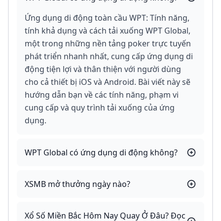
Quay thử XSMB - Quay thử kết quả xổ số Miền Bắc hô
Quay thử xổ số miền Bắc hôm nay - Quay thu XSMB ng
- YouTube
WPT Australia Returns: Thời điểm quan trọng của poker
Quay thử XSMB - Quay thử kết quả xổ số Miền Bắc hô
Bitstarz không cần tiền thưởng lên tới 5 BTC và 200 v
quay thử xổ số miền bắc hôm nay
Ứng dụng di động toàn cầu WPT: Tính năng,
Khi nào và tại sao số 0 kép được thêm vào bánh xe rou
Thống kê XSMB 4/9/2024-Phân tích Xổ Số Miền Bắc thứ
Giải vô địch WPT Prime trở lại với Jereld Sam Shining
- YouTube
- YouTube
tính khả dụng và cách tải xuống WPT Global,
Quay thử miền Bắc - Quay thử XSMB - Quay thử MB lấ
- YouTube
Khi nào và tại sao số 0 kép được thêm vào bánh xe rou
- YouTube
THÔNG TIN VỀ QUAY THỬ XỔ SỐ MIỀN BẮC
một trong những nền tảng poker trực tuyến
Cory Zeidman nhận tội về kế hoạch gian lận cá cược th
- YouTube
Hướng dẫn sự kiện WPT Paris 2024
- YouTube
- YouTube
phát triển nhanh nhất, cung cấp ứng dụng di
Dự đoán XSMB 4/9/2024 - Soi cầu miền Bắc ngày 4 thá
Quay thử XSMB - Quay thử MB lấy hên - Quay thử xổ s
Quay thử XSMB - Quay thử kết quả xổ số Miền bắc hô
Quay thử XSMB hôm nay - Quay thử xổ số Miền Bắc gi
- YouTube
XSMB 4/9 - Kết quả Xổ số miền Bắc hôm nay 4/9/2024 
động tiện lợi và thân thiện với người dùng
Quay thử Miền Bắc - Quay thử XSMB hôm nay - Quay 
- YouTube
Bạn có biết trò chơi poker trực tuyến WPTGO
XSMB 4/9 - Kết quả Xổ số miền Bắc hôm nay 4/9/202
Quay thử xổ số Miền Bắc kết quả xsmb hôm nay hdme
cho cả thiết bị iOS và Android. Bài viết này sẽ
- YouTube
Quay Thử Xổ Số Hôm Nay - Quay Thử KQXS 3 Miền
Quay thử XSMB - Quay thử MB lấy hên - Quay thử xổ s
Quay thử XSMB - Quay thử xổ số Miền Bắc giờ hoàn
xổ số miền bắc quay thử
xổ số miền bắc quay thử
hướng dẫn bạn về các tính năng, phạm vi
Quay thử xổ số miền Bắc
- YouTube
Tùy chọn thanh toán tại EVERYGAME Poker: Giao dị
Quay thử quả xổ số hôm nay ngày mai chuẩn xác
Quay thử xổ số miền bắc - Soi Cầu 247
cung cấp và quy trình tải xuống của ứng
Quay thử Xổ số Miền Bắc - Quay thu MB - Quay thử X
undefined - YouTube
Quay thử xổ số miền Bắc - Quay thử MB lấy hên hôm
Sử dụng mã tiền thưởng WPT777 để yêu cầu ưu đãi đặc
TikTok - Make Your Day
xổ số miền bắc quay thử
quay thử xsmb
dụng.
Đủ điều kiện tham quan Red Dragon Poker Tour Jeju
Xổ Số Miền Bắc Hôm Nay Quay Ở Đâu? Đọc Ngay Kết Q
Tổng giải thưởng của WPT Prime Đài Loan là bao nhiê
Công nghệ đã ảnh hưởng đến trò chơi roulette như th
XSMB mở thưởng ngày nào?
Quay Thử XSMB Đại Cát⚡ Quay Thử Xổ Số Miền Bắc
Quay thử xổ số miền Bắc - Quay thử XSMB giờ hoàng 
- YouTube
Quay thử xổ số miền Bắc hôm nay - Quay thu XSMB ng
Quay thử XSMB - Quay thử kết quả xổ số Miền Bắc hô
quay thử xsmb
Quay thử xổ số miền Bắc - Quay thử MB lấy hên hôm n
WPT Global có ứng dụng di động không?
WPT Global ¥ 110 CN ¥ triệu Chủ nhật Hyper PKO Sh
Quay số chuẩn - Quay thử KQXS - Quay thử kết quả xổ 
Poker toàn cầu có phải là tiền thật không?
Quay Thử Xổ Số Miền Bắc - Quay Thử Miền Bắc Giờ
Quay thử XSMB - Quay thử xổ số miền Bắc hôm nay lấ
- YouTube
Quay thử XSMB - Quay thử kết quả xổ số miền Bắc hô
Các giải đấu hàng ngày từ WPT Global
Quay thử XSMN hôm nay - Quay thử xổ số miền Nam
Quay Thử Xổ Số Hôm Nay - Quay Thử KQXS 3 Miền
XSMB - KQXSMB - Kết quả xổ số Miền Bắc hôm nay - X
Quay thử Miền Bắc - Quay thử XSMB hôm nay - Quay 
Quay thử XSMB - Quay thử xổ số miền Bắc hôm nay lấ
Quay Thử XSMB Đại Cát⚡ Quay Thử Xổ Số Miền Bắc
XSMB mở thưởng ngày nào?
- YouTube
Quay Thử Xổ Số Miền Bắc - Quay Thử Đài Miền Bắc - 
- YouTube
Quay số chuẩn - Quay thử KQXS - Quay thử kết quả xổ 
Quay thử XSMB - Quay thử MB - Quay thử xổ số miề
- YouTube
Quay thử XSMB Quay thử xổ số Miền Bắc hôm nay
Quay thử XSMB - Quay thử kết quả xổ số miền Bắc hô
Quay Thử Xổ Số Miền Bắc - Quay Thu XSMB Hom Nay
Quay thử Xổ số Quay thu Xo So Hôm nay - KQXS 3 mi
- YouTube
xổ số kiến thiết miền Bắc là gì?
Tiền thưởng chào mừng sòng bạc trực tuyến không có 
WPT Global: Sự lựa chọn hàng đầu cho người chơi pok
Xổ Số Miền Bắc Hôm Nay Quay Ở Đâu? Đọc
Quay thử xổ số miền bắc - Quay thử xsmb hôm nay 