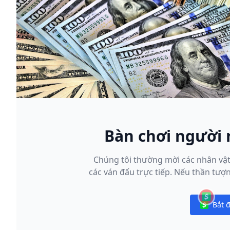
Xổ Số Miền Bắc Quay Thử: Cách Phân Biệt Mô Phỏng V
xổ số miền Bắc có từ năm bao nhiêu?
Quay Thử XSMB Đại Cát⚡ Quay Thử Xổ Số Miền Bắc H
Quay Thử Xổ Số Miền Bắc - Quay Thử Đài Miền Bắc - 
Quay thử XSMB - Quay thử xổ số miền Bắc giờ hoàng 
XSMB Chu nhat - Xổ Số Miền Bắc Chủ nhật Hàng Tuần 
- YouTube
- YouTube
Xổ số thủ đô quay ở đâu?
Quay thử XSMB - Quay thử Xổ số miền bắc hôm nay
- YouTube
Quay thử XSMB thứ 3 – Quay thử xổ số miền Bắc thứ 3
Quay thử xsmb - Quay thử kết quả xổ số miền Bắc hôm
Quay thử XSMB - Quay thử kết quả 
Quay thử XSMB - Quay thử xổ số miền Bắc hôm nay lấ
Các giải đấu poker trực tuyến hàng đầu để xem và chơ
Quay thử xổ số - Quay số chuẩn may mắn trong ngày
404 Not Found
Hyper Dash trong WPT Global là gì? Đi sâu vào hành đ
Giải Đặc Biệt Xổ Số Miền Bắc Là Bao Nhiêu?
quay thử xổ số miền bắc hôm nay
Quay thử xổ số miền Bắc
Quay thử XSMB - Quay thử MB lấy hên - Quay thử xổ s
- YouTube
Quay số điện tử chuẩn - Quay thử KQ XS - Quay thử kết
Quay thử XSMB Quay thử xổ số Miền Bắc hôm nay
11 ứng dụng và trò chơi poker hay nhất dành cho Andr
- YouTube
Xổ Số 888 - Kết quả xổ số miền bắc - xổ số miền nam - 
Quay Thu MB - Quay Thử Xổ Số Miền Bắc Hôm Nay
Tiêu đề EPT củng cố danh tiếng của Stephen Song nh
Quay thử MB - Quay thử xổ số miền Bắc giờ hoàng đạo
Quay thử xổ số - Quay số chuẩn may mắn trong ngày
Cách đủ điều kiện tham gia các sự kiện trực tuyến củ
Ai đã phát minh ra trò chơi roulette?
22bet – Trải Nghiệm Cá Cược Trực Tuyến Đẳng Cấp
Sự ra đời của sòng bạc trực tuyến đã tác động đến trò 
Quay Thử XSMB - Quay Thử MB - Quay Thử Xổ Số Miền
Quay thử xổ số miền Bắc
- YouTube
Quay thử xổ số - Quay số chuẩn may mắn trong ngày
Quay thử XSMB - Quay thử kết quả 
Quay thử xổ số miền Bắc hôm nay - Quay thu XSMB ng
Quay thử XSMB hôm nay - Quay thử xổ số Miền Bắc gi
phimhaivn
Phần thưởng chào mừng mới của WPT Global: lên tới 
Giải vô địch thế giới WPT 2024 khai mạc tại Wynn Las Ve
Các giải đấu poker trực tuyến hàng đầu để xem và chơ
Quay thử XSMB 4/9 : Quay thử kết q
Quay thử XSMB - Quay thử xổ số Miền Bắc hôm nay
Quay thử XSMB hôm nay - Quay thử MB - Quay số lấy
- YouTube
quay thử xổ số miền bắc hôm nay
quay thử xsmb
quay thử xsmb
Lịch trình giải đấu toàn cầu WPT 202
xổ số miền bắc quay thử
quay thử xổ số miền bắc hôm nay
xổ số miền bắc quay thử
Quay thử XSMB - Quay thử MB - Quay thử xổ số miền 
Quay Thử Xổ Số Hôm Nay - Quay Thử KQXS 3 Miền
- YouTube
Đủ điều kiện tham quan Red Dragon 
XSMB Có Bao Nhiêu Tỉnh? Con Số Chính Xác 2026
Tương lai của trò chơi roulette là gì?
- YouTube
Quay thử MB- Tham Khảo Quay thử xổ số miền Bắc (X
Quay thử XSMB thứ 6 – Quay thử xổ số miền Bắc thứ 6
Cuộc thi Discord nóng lên: Hãy tham gia hành động!
- YouTube
Texas Holdem Flop có nghĩa là gì?
xổ số kiến thiết miền Bắc là gì?
Quay số chuẩn - Quay thử KQXS - Quay thử kết quả xổ 
Quay thử xổ số - Quay thử vận may lấy hên - Quay số 
Cory Zeidman nhận tội về kế hoạch gian lận cá cược th
Quay thử xổ số - Quay thử vận may lấy hên - Quay số 
Bàn chơi người 
- YouTube
Quay thử XSMB hôm nay - Quay thử xổ số Miền Bắc gi
Quay thử XSMB thứ 3 – Quay thử xổ số miền Bắc thứ 3
Quay thử Xổ số Quay thu Xo So Hôm nay - KQXS 3 miền
Quay thử xổ số - Quay số chuẩn may mắn trong ngày
Cách Gửi Tin Nhắn Xổ Số Miền Bắc 2026: Cú Pháp XS
Quay thử xổ số miền Bắc - Quay thử kết quả XSMB hô
Thống kê XSMB 4/9/2024-Phân tích X
Quay thử XSMB - Quay số may mắn xổ số miền Bắc hô
- YouTube
- YouTube
- YouTube
- YouTube
Quay thử XSMB - Quay thu xổ số miền Bắc hôm nay - 
Quay Thử XSMB - Quay Thử MB - Qu
Chúng tôi thường mời các nhân vật
Quay thử xổ số miền Bắc hôm nay - Kết quả quay thử
Doug Polk phải đối mặt với phản ứng dữ dội khi chơi tr
Xổ Số Miền Bắc: Trụ Sở Ở Đâu? Bí Mật Hé Lộ!
Vui Cùng Dafabet – Khám Phá Thế Giới Cá Cược Đẳng 
Quay thử XSMB Quay thử xổ số Miền Bắc hôm nay
- YouTube
các ván đấu trực tiếp. Nếu thần tượ
Quay thử XSMB Quay thử xổ số Miền Bắc hôm nay
Quay Thử Xổ Số Miền Bắc - Quay Thử Miền Bắc Giờ Ho
Rake Chase là gì?
Xổ số thủ đô quay ở đâu?
- YouTube
- YouTube
quay thử kết quả xổ số miền bắc
thi đấu và g
Quay Thử XSMN - Quay Thu MN - Quay Thử Xổ Số Miề
Quay Thử XSMB Quay thử Xổ số miền Bắc Hôm Nay Q
404 Not Found
SXMB - XSMB - Xổ số miền Bắc hôm nay - KQXSMB - XS
Sòng bạc tiền thưởng hàng đầu không có tiền gửi vào 
Quay thử XSMB - Quay thử Xổ Số Miền Bắc hôm nay tại
Quay thử xổ số miền Bắc - Quay thử
- YouTube
XSMB - KQXSMB - Kết quả xổ số Miền Bắc hôm nay - XS
- YouTube
Quay thử XSMB Chuẩn Xác - Quay thử kết quả xổ số m
XSMB Có Bao Nhiêu Tỉnh? Con Số Chính Xác 2026
Quay Thử XSMB Là Gì? Công Cụ Mô Phỏng Xổ Số Miền 
Bắt 
Làm cho Phil Ivey cười có thể biến t
Notificat
- YouTube
- YouTube
Bạn có thể chơi WPT Global ở đâu? Các quốc gia được h
Quay Thử Xổ Số Hôm Nay - Quay Thử KQXS 3 Miền
- YouTube
Quay thử XSMB Quay thử xổ số Miền Bắc hôm nay
Phil Ivey tổ chức trò chơi gặp gỡ lễ
xổ số kiến thiết miền Bắc là gì?
Quay thử XSMB - Quay thử xổ số miền bắc hôm nay m
Quay Thử Xổ Số Miền Bắc - Quay Thử Miền Bắc Giờ Ho