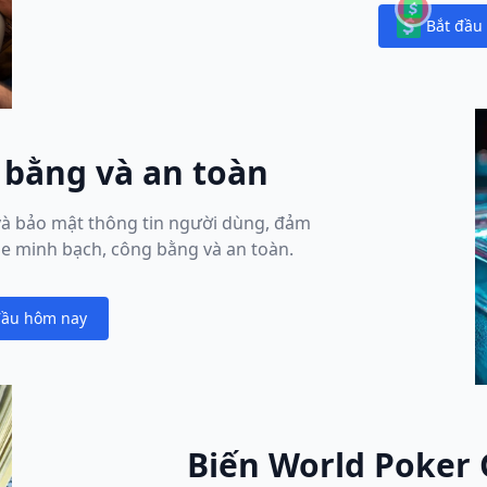
ền Bắc hôm nay lấy may
 Quay thử MB
Quay thử MB
số - Quay thử XS
y may
ide Ultimate Guide
66™
Bắt đầu
Notification
thử xổ số miền Bắc giờ hoàng đạo
h Eureka phá kỷ lục tại EPT Praha
ố Miền Bắc
ng quay miễn phí
số - Quay thử XS
 ngày đầu tiên
ên
chuẩn
m nay
 tiền thật Úc đã đến
ền Bắc hôm nay - Quay thử MB
 nào vào năm 2025?
u euro! Làm thế nào một cú sốc nghiệp dư mọi người ở Ept M
số miền Bắc thứ 3
TV Online các kênh VTV video VOD VTV đã phát sóng VTV.VN
ên
m nay
 XSMB thần tài hôm nay
ờ hoàng đạo
TD
026
iờ Quay Chính Xác
 bằng và an toàn
 mắn làm cơ sở để dự đoán kết quả cho ngày hôm nay. Các 
 bắc
đạo
iờ Quay Chính Xác
ay Thử Xổ Số Miền Bắc hôm nay
ay thử XSMB
 Bắc hôm nay
ố hôm nay
ên
à bảo mật thông tin người dùng, đảm
 4
XSMB
m nay
Cấp
m nay
 hên
c tuyến không có tiền gửi 2025
e minh bạch, công bằng và an toàn.
 phí chính xác cao
ng 9 năm 2024
đạo hôm nay
Quay thử MB
y hên
 may hôm nay
thử MB
hật Hyper PKO Showdown
uay Thử MB
ng hạn như phim ảnh và văn học?
ng Theo Ngày
chuẩn
đầu hôm nay
không?
ions
m nay
 hên
ào?
ờ hoàng đạo
SMB)
y may
y mắn trong ngày
m Nay - Cửa Hàng Bảo Hộ Lao Động 20
thử MB
ày mai
TGlobal vào năm 2024?
SMB)
 Bắc hôm nay
nay - KQXS 3 miền lấy hên
 - Tham khảo XSMB
gười bằng cách giành giải thưởng triệu euro ở Monte Carlo 
- KQSXMB ngày 4 tháng 9
iểm chính xác
Biến World Poker 
 hôm nay - Quay thử MB
n chơi bổ sung
oid
đạo
a WPT vào năm 2025
m nay
c cho tất cả mọi người bằng cách giành giải thưởng triệu e