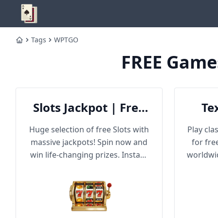
Tags
WPTGO
Home
FREE Games
Slots Jackpot | Free
Te
Play & Win Big
B
Huge selection of free Slots with
Play cla
massive jackpots! Spin now and
for fre
win life-changing prizes. Instant
worldwi
play, real excitement!
skills,