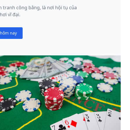
line mới của bạn
h tranh công bằng, là nơi hội tụ của
ơi vĩ đại.
 hôm nay
s
 xu