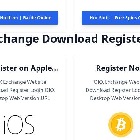
 Hold'em | Battle Online
Hot Slots | Free Spins 
change Download Registe
ister on Apple
Register N
App Store
X Exchange Website
OKX Exchange Webs
ad Register Login OKX
Download Register Lo
top Web Version URL
Desktop Web Versio