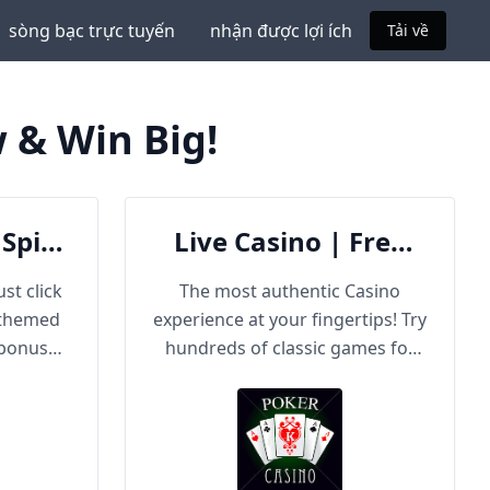
sòng bạc trực tuyến
nhận được lợi ích
Tải về
 & Win Big!
 Spins
Live Casino | Free
Trial Play
st click
The most authentic Casino
 themed
experience at your fingertips! Try
 bonus
hundreds of classic games for
 fun!
free, feel the thrill, win real
rewards!