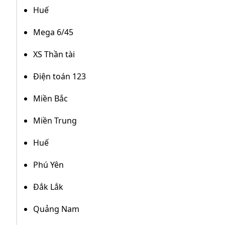
USD
Huế
Mega 6/45
Tìm
Bắt
XS Thần tài
hiểu
đầu
thêm
Điện toán 123
Miền Bắc
Miền Trung
Huế
Phú Yên
Đắk Lắk
Quảng Nam