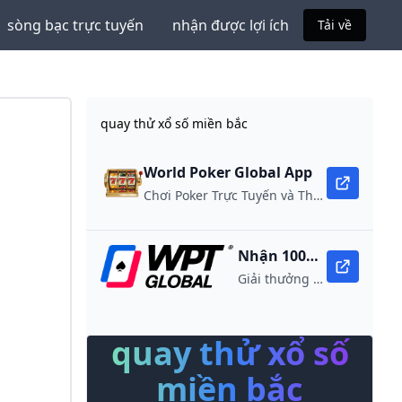
sòng bạc trực tuyến
nhận được lợi ích
Tải về
quay thử kết quả xổ số miền bắc
quay thử xổ số miền bắc
Quay Thu MB - Quay Thử Xổ Số Miền Bắc Hôm
- YouTube
Quay thử XSMB - Quay thử xổ số Miền Bắc hô
World Poker Global App
- YouTube
Chơi Poker Trực Tuyến và Thắng Tiền Thật.
Giải vô địch WPT khơi dậy tinh thần của huyề
Quay thử XSMB hôm nay - Quay thử xổ số miền
Nhận 100% hoàn tiền khi nạp lần đầu
Phần thưởng chào mừng mới của WPT Global: 
Quay Thử XSMB - Quay Thử MB - Quay Thử Xổ
Giải thưởng hàng ngày đảm bảo 10,000 USD
Quay Thử Xổ Số Hôm Nay - Quay Thử KQXS 3 
undefined - YouTube
quay thử xổ số
quay thử xổ số miền bắc hôm nay
q
quay thử xsmb
- YouTube
Quay số điện tử chuẩn - Quay thử KQ XS - Qua
miền bắc
Cách giành chiến thắng tại các vị trí trực tuy
Quay Thử Xổ Số Miền Bắc - Quay Thử Đài Miề