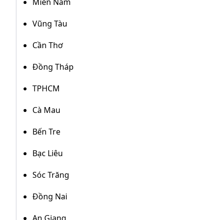
Miền Nam
Vũng Tàu
Cần Thơ
Đồng Tháp
TPHCM
Cà Mau
Bến Tre
Bạc Liêu
Sóc Trăng
Đồng Nai
An Giang