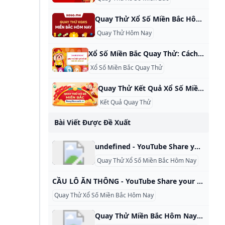
Quay thử xổ số - Quay thử vận may lấy hên - 
Quay Thu MB - Quay Thử Xổ Số Miền Bắc Hôm
Quay thử Miền Bắc - Quay thử XSMB hôm nay 
Quay thử XSMB – Quay thử xổ số miền Bắc hôm
Quay thử XSMB - Quay thử xổ số Miền Bắc giờ
Quay thu xo so- Quay thử xổ số miền Bắc hôm 
Quay thử xổ số miền bắc - Soi Cầu 247
Quay Thử XSMB Đại Cát⚡ Quay Thử Xổ Số Miề
Quay thử XSMB – Quay thử xổ số miền Bắc hôm
Quay Thử Xổ Số Miền Bắc Hôm Nay: Tạo Bộ Số Mô Phỏng Theo Ngày Quay Thử Xổ Số Miền Bắc Hôm Nay: Tạo Bộ Số Mô Phỏng Theo Ngày Quay thử xổ số miền Bắc hôm nay là công cụ tạo bảng số ngẫu nhiên tại thời điểm người dùng truy cập. Từ “hôm nay” thể hiện ngày sử dụng công cụ, không có nghĩa hệ thống đã biết trước kết quả của kỳ quay trong ngày. Một trang quay thử theo ngày nên tự động hiển thị ngày hiện tại và cho phép người dùng tạo nhiều bảng mô phỏng mà không cần chờ cập nhật thủ công.
XSMB – Quay Thử Dự Đoán Kết Quả Xổ Số Miề
Quay Thử XSMB Là Gì? Công Cụ Mô Phỏng Xổ S
Xổ số miền Bắc quay thưởng lúc mấy giờ? Quy t
Tiền thưởng chào mừng sòng bạc trực tuyến k
Quay Thử Hôm Nay
Xsmb Hôm Nay
Mô P
Quay thử Xổ số Miền Bắc - Quay thu MB - Qu
Quay Thử Xổ Số Miền Bắc - Quay Thử Đài Miề
Quay thử XSMB hôm nay - Quay thử xổ số Miề
Quay thử XSMB hôm nay - Quay thử xổ số Miề
quay thử kết quả xổ số miền bắc
quay thử xổ số miền bắc
Quay thử KQ XS lấy may - Quay thử xổ số 3 m
Xổ Số Miền Bắc Quay Thử: Cách Phân Biệt Mô Phỏng Và Kết Quả Thực Xổ Số Miền Bắc Quay Thử: Cách Phân Biệt Mô Phỏng Và Kết Quả Thực Xổ số miền Bắc quay thử là cách gọi khác của công cụ mô phỏng tạo bảng số ngẫu nhiên. Dù thứ tự từ khác với “quay thử xổ số miền Bắc”, nhu cầu chính vẫn là tìm một tiện ích có thể tạo kết quả thử trên điện thoại hoặc máy tính. Điểm quan trọng nhất là phân biệt bảng mô phỏng với kết quả thực tế.
xổ số miền bắc quay thử
Quay Thu MB - Quay Thử Xổ Số Miền Bắc Hôm
Luật Chơi Poker Online tại DA88
Quay thử XSMB 4/9 : Quay thử kết quả xổ số m
Lịch thi WPT Châu Á Thái Bình Dương 2024-20
Xổ Số Miền Bắc Quay Thử
Kết Quả Mô Phỏng
Quay thử XSMB - Quay thử kết quả xổ số Miền
Quảng cáo mới nhất của WPT Global: vé cho mộ
quay thử kết quả xổ số miền bắc
Sử dụng đô la hộ chiếu toàn cầu WPT để vào cá
Quay Thử Kết Quả Xổ Số Miền Bắc: Cách Đọc Và Kiểm Tra Bảng Số Quay Thử Kết Quả Xổ Số Miền Bắc: Cách Đọc Và Kiểm Tra Bảng Số Quay thử kết quả xổ số miền Bắc tạo ra một bảng số mô phỏng với nhiều hàng và dãy số. Người dùng cần đọc đúng cấu trúc của bảng, đặc biệt với các dãy có số 0 ở đầu hoặc nhiều ô được hiển thị trên cùng một hàng. Bảng được tạo từ công cụ quay thử chỉ có giá trị mô phỏng.
XSMB - KQXSMB - Kết quả xổ số Miền Bắc hôm 
- YouTube
Quay thử XSMB - Quay thử xổ số Miền Bắc hô
Top 5 sòng bạc trực tuyến năm 2025: chơi ở đâ
Hướng dẫn sự kiện WPT Paris 2024
- YouTube
Quay thử XSMB - Quay thử MB giờ hoàng đạo 
Quay thử XSMB - Quay thử xổ số miền bắc để
Kết Quả Quay Thử
Bảng Số Mô Phỏng
K
- YouTube
Quay thử xổ số - Quay số chuẩn may mắn tro
- YouTube
Quay Thử XSMB hôm nay - Quay Thử Xổ Số Miề
quay thử kết quả xổ số miền bắc
quay thử xsmb
Bài Viết Được Đề Xuất
Quay số chuẩn - Quay thử KQXS - Quay thử kết
Quay thử XSMB - Quay thử xổ số Miền Bắc giờ
Mẹo mới toàn cầu của WPT: Xem trước cá cược
Martin Tsvetanov giành chiến thắng trong sự k
Quay thử XSMB Quay thử xổ số Miền Bắc hôm
Quay thử xổ số miền bắc - Quay thử xsmb hô
Quảng cáo mới nhất của WPT Global: vé cho mộ
Quay thử xổ số miền Nam thần tài - Quay thu
Quay thử XSMB hôm nay - Quay thử xổ số Miề
Quay Thử Xổ Số Miền Bắc - Quay Thử Miền Bắ
XSMB 4/9 - Kết quả Xổ số miền Bắc hôm nay 4
xổ số miền bắc quay thử
Quay Thử XSMB - Quay Thử MB - Quay Thử Xổ
undefined - YouTube Share your videos with friends, family, and the world
Phần thưởng chào mừng mới của WPT Global: 
Quay thử XSMB hôm nay - Quay thử xổ số Miề
Quay thử xổ số miền Bắc - Quay thử kết quả 
XSMB – Quay Thử Dự Đoán Kết Quả Xổ Số Miề
Quay thử XSMB - Quay thử xổ số miền bắc hôm
Quay thử kết quả xổ số miền Bắc - Quay thử 
Quay thử xổ số miền Bắc - Quay thử XSMB giờ
Quay Thử Xổ Số Miền Bắc Hôm Nay
WPT Australia Returns: Thời điểm quan trọng c
Quay Thử Xổ Số Miền Bắc: Hướng Dẫn Sử Dụn
Quay thử XSMB - Quay thử MB - Quay thử xổ 
Quay thử MB - Quay thử xổ số miền Bắc giờ h
Dự đoán XSMB 4/9/2024 - Soi cầu miền Bắc ng
Bitstarz không cần tiền thưởng lên tới 5 BTC 
- YouTube
Vui Cùng Dafabet – Khám Phá Thế Giới Cá Cư
Quay thử xổ số miền Nam - Quay thử XSMN -
Quay thử XSMB hôm nay - Quay thử xổ số miề
Cách sử dụng ứng dụng quay thử xsmb
Quay thử XSMB - Quay thử kết quả xổ số miền
Sòng bạc tiền thưởng hàng đầu không có tiền 
Một số vụ bê bối và tranh cãi nổi tiếng về roule
CẦU LÔ ĂN THÔNG - YouTube Share your videos with friends, family, and the world
Quay thử XSMB - Quay thử xổ số miền Bắc hô
Quay số chuẩn - Quay thử KQXS - Quay thử kết
Quay thử xổ số Miền Bắc xskt.com.vn
Xổ số miền Bắc hôm nay quay ở đâu? Lịch quay
Quay Thử Xổ Số Miền Bắc Hôm Nay
Quay thử xổ số miền Bắc - Quay thử XSMB thầ
Quay thử xổ số miền Bắc - Quay thử XSMB giờ
Quay thử XSMB hôm nay - Quay thử MB - Quay
Quay Thử Xổ Số Hôm Nay - Quay Thử KQXS 3 
Quay thử XSMB – Quay thử xổ số miền Bắc hôm
Quay thử XSMB - Quay thử xổ số Miền Bắc hô
- YouTube
Quay Thử Miền Bắc Hôm Nay - Xổ Số Thử XSMB Tự tay quay thử kết quả xổ số miền bắc ngày hôm nay trong giờ hoàng đạo chính xác nhất. Xổ số thử đài miền Bắc ngày mai. Đầu Lô tô 0 1 2 3 4 5 6 7 8 9