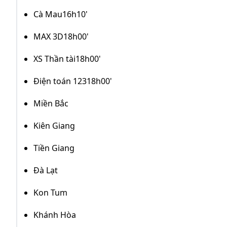
hoàn
Thắng
Quay thử XSMB thứ 3 – Quay thử xổ số miền Bắc thứ
Cà Mau16h10'
Tiền
Quay Thử XSMB Đại Cát⚡ Quay Thử Xổ Số Miền Bắc
tiền
- YouTube
Thật.
MAX 3D18h00'
khi
Quay thử XSMB - Quay thử kết quả xổ số Miền bắc 
- YouTube
nạp
XS Thần tài18h00'
Khi nào và tại sao số 0 kép được thêm vào bánh xe r
Tìm
Quay thử xổ số Miền Bắc hôm nay - Quay thu MB lấy
Bắt
lần
Điện toán 12318h00'
hiểu
- YouTube
đầu
thêm
đầu
Quay thử XSMB - Quay thử MB - Quay thử xổ số miề
Miền Bắc
Giải
Kiên Giang
thưởng
Tiền Giang
hàng
ngày
Đà Lạt
đảm
Kon Tum
bảo
Khánh Hòa
10,000