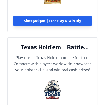
Slots Jackpot | Free Play & Win Big
Texas Hold'em | Battle
Online
Play classic Texas Hold'em online for free!
Compete with players worldwide, showcase
your poker skills, and win real cash prizes!