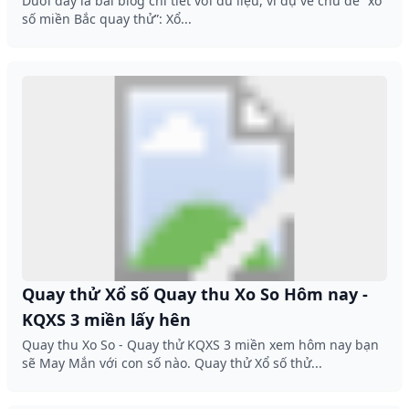
Dưới đây là bài blog chi tiết với dữ liệu, ví dụ về chủ đề “xổ
số miền Bắc quay thử”: Xổ...
Quay thử Xổ số Quay thu Xo So Hôm nay -
KQXS 3 miền lấy hên
Quay thu Xo So - Quay thử KQXS 3 miền xem hôm nay bạn
sẽ May Mắn với con số nào. Quay thử Xổ số thử...