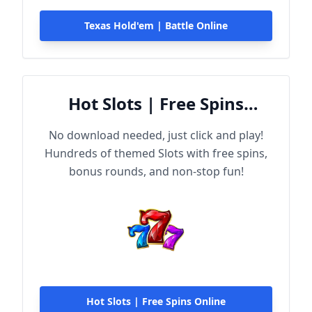
Texas Hold'em | Battle Online
Hot Slots | Free Spins
Online
No download needed, just click and play!
Hundreds of themed Slots with free spins,
bonus rounds, and non-stop fun!
Hot Slots | Free Spins Online