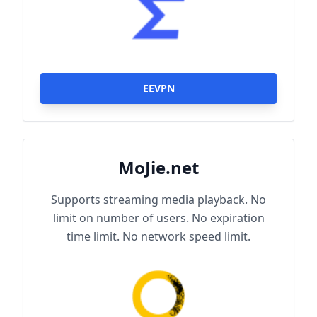
EEVPN
MoJie.net
Supports streaming media playback. No
limit on number of users. No expiration
time limit. No network speed limit.