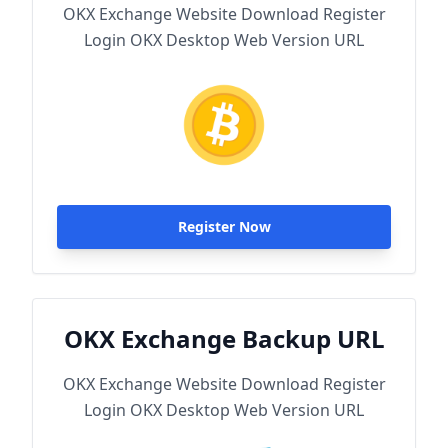
OKX Exchange Website Download Register
Login OKX Desktop Web Version URL
Register Now
OKX Exchange Backup URL
OKX Exchange Website Download Register
Login OKX Desktop Web Version URL