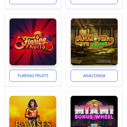
FLARING FRUITS
ANACONDA