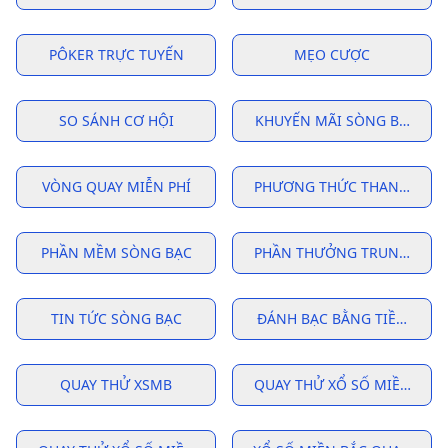
PÔKER TRỰC TUYẾN
MẸO CƯỢC
SO SÁNH CƠ HỘI
KHUYẾN MÃI SÒNG BẠC
VÒNG QUAY MIỄN PHÍ
PHƯƠNG THỨC THANH TOÁ
PHẦN MỀM SÒNG BẠC
PHẦN THƯỞNG TRUNG THÀ
TIN TỨC SÒNG BẠC
ĐÁNH BẠC BẰNG TIỀN THẬT
quay thử xsmb
quay thử xsmb
quay thử xổ số miền bắc
quay thử xổ số miền bắc
quay thử xsmb
QUAY THỬ XSMB
QUAY THỬ XỔ SỐ MIỀN BẮC
Quay thử XSMB - Quay thử xổ số Miền Bắc hôm nay
Giải vô địch WPT Prime trở lại với Jereld Sam Shining
Quay thử xổ số - Quay số chuẩn may mắn trong ngày
Giải vô địch tiền thưởng vàng: Cú sút hàng tuần của bạn
Quay thử xsmb - Quay thử kết quả xổ số miền Bắc hôm n
Quay thử xổ số Miền Bắc hôm nay - Quay thu MB lấy hên
Luật Chơi Poker Online tại DA88
- YouTube
Quay thử XSMB hôm nay - Quay thử xổ số Miền Bắc giờ 
TP trong WPT poker là gì?
Ngày 20-25 tháng 9 năm 2024 Giải vô địch WPT Úc
Quay thử xsmb - Quay thử kết quả xổ số miền Bắc hôm n
Quay thử MB - Quay thử xổ số miền Bắc chuẩn - Quay t
Quay thử XSMB - Quay thử xổ số miền bắc hôm nay lấy h
Quay thử xổ số miền Bắc - Quay thử XSMB giờ hoàng đạ