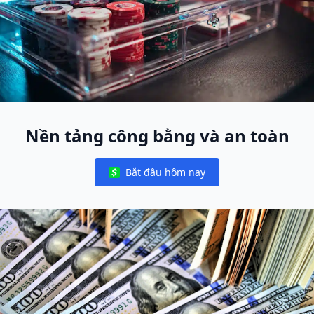
Nền tảng công bằng và an toàn
quay thử xsmb
Quay thử xổ số Miền Bắc kết quả xsmb hôm nay hdme
Bắt đầu hôm nay
Notifications
Dự đoán XSMB 4/9/2024 - soi cầu Xổ Số Miền Bắc thứ 4 
XSMB mở thưởng ngày nào?
quay thử xsmb
quay thử xsmb
quay thử xổ số miền bắc
quay thử xổ số miền bắc hôm nay
quay thử kết quả xổ số miền bắc
quay thử kết quả xổ số miền bắc
Kết Quả Quay Thử Xổ Số 3 Miền Tham Khảo Lấy May
- YouTube
Quay thử xổ số miền Bắc hôm nay - Kết quả quay thử XSM
Quay Thử XSMB - Quay Thử Xổ Số Miền Bắc Hôm Nay
Các giải đấu hàng ngày từ WPT Global
Top 5 Nhà Cái Uy Tín Nhất Việt Nam 2024
Dự đoán XSMB 4/9/2024 - Soi cầu miền Bắc ngày 4 tháng 9
Xổ số Miền Bắc 90 ngày - XSMB 90 ngày
Lịch thi WPT Châu Á Thái Bình Dương 2024-2025
Những quốc gia nào có thể chơi WPTGlobal vào năm 2024?
Tiền thưởng chào mừng sòng bạc trực tuyến không có tiền
Quay thử xsmb - Quay thử kết quả xổ số miền Bắc hôm nay
Quay thử Xổ số Quay thu Xo So Hôm nay - KQXS 3 miền lấy
Dự đoán XSMB ngày 4/9/2024 - Thống kê XSMB thứ 4
Quay thử XSMB - Quay thử kết quả xổ số Miền Bắc hô
WPT Global ¥ 110 CN ¥ triệu Chủ nhật Hyper PKO Showdo
Quay Thử XSMB hôm nay - Quay Thử Xổ Số Miền Bắc - Qua
Quay thử xổ số Miền Bắc xskt.com.vn
CẦU LÔ ĂN THÔNG - YouTube
Quay Thử XSMB - Quay Thử MB - Quay Thử Xổ Số Miền Bắc
Quay thử xổ số miền Bắc hôm nay - Quay thu XSMB ngày m
Tùy chọn thanh toán tại EVERYGAME Poker: Giao dịch
Quay thử XSMB - Quay thử kết quả xổ số Miền bắc hôm na
Cách bắt đầu chơi bài xì phé trực tuyến vào năm 2025: Hư
Quay Thu MB - Quay Thử Xổ Số Miền Bắc - Quay Thử XSMB
Quay thử XSMB - Quay thử kết quả xổ số miền Bắc hôm na
Quay thử MB - Quay thử xổ số miền Bắc chuẩn - Quay thử
- YouTube
WPT Global Million Hyper PKO Showdown: Chi tiết & 
Quay thử MB xổ số miền Bắc lấy gợi ý các cặp số may mắn
- YouTube
Mẹo mới toàn cầu của WPT: Xem trước cá cược tuần 6 của
Giải Đặc Biệt Xổ Số Miền Bắc Là Bao Nhiêu?
Quay thử MB xổ số miền Bắc lấy gợi ý các cặp số may mắn
Quay thử kết quả xổ số miền Bắc - Quay thử XSMB lấy may
Sách hướng dẫn giải đấu WPT Australia 2024