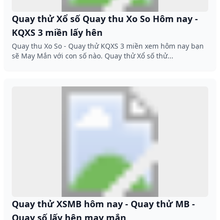
Quay thử Xổ số Quay thu Xo So Hôm nay -
KQXS 3 miền lấy hên
Quay thu Xo So - Quay thử KQXS 3 miền xem hôm nay bạn
sẽ May Mắn với con số nào. Quay thử Xổ số thử...
Quay thử XSMB hôm nay - Quay thử MB -
Quay số lấy hên may mắn