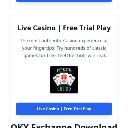
Live Casino | Free Trial Play
The most authentic Casino experience at
your fingertips! Try hundreds of classic
games for free, feel the thrill, win real
rewards!
Live Casino | Free Trial Play
OKX Exchange Download