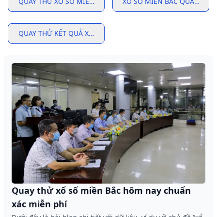
QUAY THỬ XỔ SỐ MIỀN BẮC HÔM NAY
XỔ SỐ MIỀN BẮC QUAY THỬ
Quay thử xổ số miền bắc - Quay thử xsmb hôm nay - Qu
- YouTube
Chơi Game Bài Tiến Lên Miền Nam Miễn Phí
- YouTube
Quay thử xổ số miền Bắc hôm nay - Quay thu XSMB ngày
Quay thử xổ số 3 miền - Quay thử KQXS - Quay số chuẩ
Giải vô địch thế giới WPT 2024 khai mạc tại Wynn Las Vega
Dự đoán XSMB ngày 4/9/2024 - Thống kê XSMB thứ 4
Quay Thu MB - Quay Thử Xổ Số Miền Bắc Hôm Nay
Quay thử Miền Bắc - Quay thử XSMB hôm nay - Quay th
QUAY THỬ KẾT QUẢ XỔ SỐ MIỀN BẮC
Quay thử xổ số miền bắc - Quay thử xsmb hôm nay - Qu
Khi nào và tại sao số 0 kép được thêm vào bánh xe roule
Sách hướng dẫn giải đấu WPT Playground 2024
XSMN 26/8/2024 - Xổ số miền Nam ngày 26 tháng 8 năm 
Quay thử XSMB - Quay thử MB giờ hoàng đạo Xổ số 666
Quay thử XSMB - Quay thử kết quả xổ số miền Bắc hôm 
Quay Thu MB - Quay Thử Xổ Số Miền Bắc Hôm Nay
Quay thử XSMB - Quay số may mắn xổ số miền Bắc hôm 
Quay thử xổ số miền Bắc hôm nay - Kết quả quay thử X
Giới Thiệu Casino Online BK8
Quay Thử Kết Quả Xổ Số Miền Bắc: Cách Đọc Và Kiểm Tra
Timothy Chung: Từ tiệc sinh nhật đến nhà vô địch WPT P
Quay thử XSMB - Quay thử xổ số miền Bắc hôm nay thử 
Martin Tsvetanov giành chiến thắng trong sự kiện chính 
Dự đoán XSMB 4/9/2024 - Soi cầu miền Bắc ngày 4 tháng
Quay Thu MB - Quay Thử Xổ Số Miền Bắc - Quay Thử XS
Quay thử xổ số - Quay số chuẩn may mắn trong ngày
Quay Thử Xổ Số Miền Bắc - Quay Thử Đài Miền Bắc - XS
Công nghệ đã ảnh hưởng đến trò chơi roulette như thế 
Quay thử XSMB - Quay thử xổ số miền bắc hôm nay lấy h
Quay Thử Xổ Số Miền Bắc - Quay Thử Đài Miền Bắc - XS
- YouTube
Paulius Plausinaitis thắng GGMmillion$ SHR với số tiền 
Sử dụng mã tiền thưởng WPT777 để yêu cầu ưu đãi đặc bi
Quay thử Xổ số Quay thu Xo So Hôm nay - KQXS 3 miền l
quay thử xsmb
quay thử kết quả xổ số miền bắc
quay thử kết quả xổ số miền bắc
quay thử xổ số miền bắc
quay thử xổ số miền bắc
Xổ số miền Bắc thứ Bảy là đài nào?
Quay thử xổ số miền Bắc hôm nay - Quay thu XSMB ngày
Quay thử xổ số miền Bắc - Quay thử kết quả XSMB hôm 
Quay Thử Xổ Số Miền Bắc - Quay Thử Đài Miền Bắc - XS
Quay thử xổ số miền Bắc - Quay thử XSMB thần tài hôm 
Quay Thử XSMB Đại Cát⚡ Quay Thử Xổ Số Miền Bắc Hôm
Quay Thu MN - Quay Thử Xổ Số Miền Nam Hôm Nay
- YouTube
Tùy chọn thanh toán tại EVERYGAME Poker: Giao dịch n
Xổ Số Miền Bắc Có Bao Nhiêu Đài? 6 Đài Quay Thưởng Ch
Quay thử XSMB - Quay thử kết quả xổ số Miền Bắc hôm 
Quay Thử Xổ Số Miền Bắc: Hướng Dẫn Sử Dụng Công Cụ
Quay thử XSMB - Quay thử MB lấy hên - Quay thử xổ số 
TP trong WPT poker là gì?
Giải vô địch WPT khơi dậy tinh thần của huyền thoại Pok
Không có tiền gửi miễn phí tại WPT Global - chơi mà khôn
Quay thử xsmb - Cập nhật kết quả quay thử xổ số miền b
WPT Global Cow Boy: Quan điểm của người chơi
Quay thử XSMB - Quay thử kết quả xổ số miền Bắc hôm 
- YouTube
Cách bắt đầu chơi bài xì phé trực tuyến vào năm 2025: 
Xổ số miền Bắc thứ Bảy là đài nào?
Quay thu xo so- Quay thử xổ số miền Bắc hôm nay miễn p
- YouTube
Quay thử XSMB - Quay thử xổ số Miền Bắc hôm nay
Quay thử XS - Quay thử KQXS - Quay thử kết quả xổ số 
SXMB - XSMB - Xổ số miền Bắc hôm nay - KQXSMB - XSTD
- YouTube
undefined - YouTube
- YouTube
Hướng dẫn sự kiện WPT Paris 2024
- YouTube
Xổ số miền Bắc thứ Bảy là đài nào?
Quay Thử XSMB Quay thu Xo So MB - Quay Thử KQXSMB
Quay thử XSMB - Quay thử xổ số Miền Bắc hôm nay
- YouTube
Cuộc thi Discord nóng lên: Hãy tham gia hành động!
Quay thử xổ số - Quay số chuẩn may mắn trong ngày
- YouTube
Quay thử XSMB chủ nhật – Quay thử xổ số miền Bắc chủ 
Quay thử xổ số miền Bắc hôm nay chuẩn
Quay thử XSMB - Quay số may mắn xổ số miền Bắc hôm 
Là poker trực tuyến được gian lận?
Quay Thử XSMB Đại Cát⚡ Quay Thử Xổ Số Miền Bắc Hôm
- YouTube
Quay thử XSMB - Quay thu xổ số miền Bắc hôm nay - Qu
xác miễn phí
Quay thử XSMB hôm nay - Quay thử xổ số Miền Bắc giờ 
Quay thử xổ số - Quay số chuẩn may mắn trong ngày
Quay thử xổ số miền Bắc
Quay thử xổ số - Quay số lấy hên cho ngày hôm nay
Dự đoán XSMB 4/9/2024 - soi cầu Xổ Số Miền Bắc thứ 4 - 