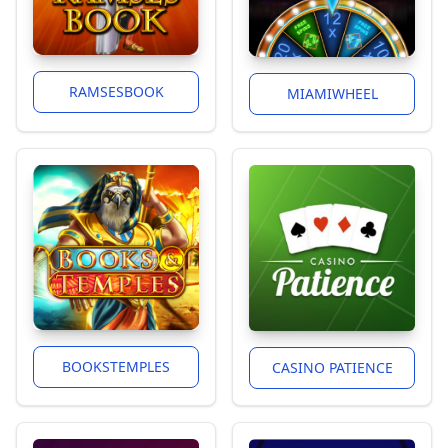
RAMSESBOOK
MIAMIWHEEL
BOOKSTEMPLES
CASINO PATIENCE