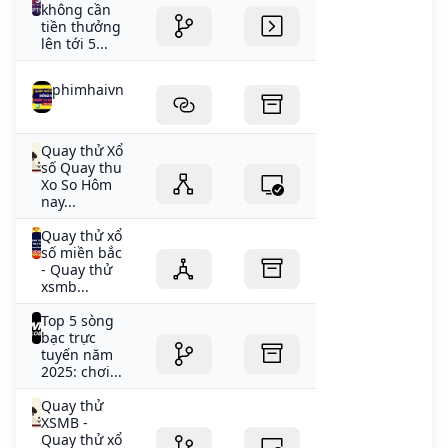
không cần
tiền thưởng
lên tới 5...
phimhaivn
Quay thử Xổ
số Quay thu
Xo So Hôm
nay...
Quay thử xổ
số miền bắc
- Quay thử
xsmb...
Top 5 sòng
bạc trực
tuyến năm
2025: chơi...
Quay thử
XSMB -
Quay thử xổ