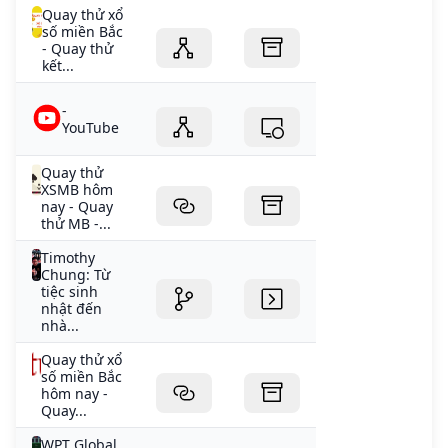
Quay thử xổ
số miền Bắc
- Quay thử
kết...
-
YouTube
Quay thử
XSMB hôm
nay - Quay
thử MB -...
Timothy
Chung: Từ
tiệc sinh
nhật đến
nhà...
Quay thử xổ
số miền Bắc
hôm nay -
Quay...
WPT Global