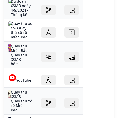
Dự đoán
XSMB ngày
4/9/2024 -
Thống kê...
Quay thu xo
so- Quay
thử xổ số
miền Bắc...
Quay thử
Miền Bắc -
Quay thử
XSMB
hôm...
-
YouTube
Quay thử
XSMB -
Quay thử xổ
số Miền
Bắc...