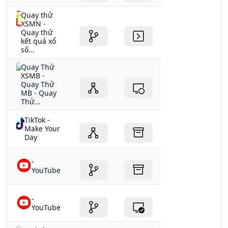
Quay thử
XSMN -
Quay thử
kết quả xổ
số...
Quay Thử
XSMB -
Quay Thử
MB - Quay
Thử...
TikTok -
Make Your
Day
-
YouTube
-
YouTube