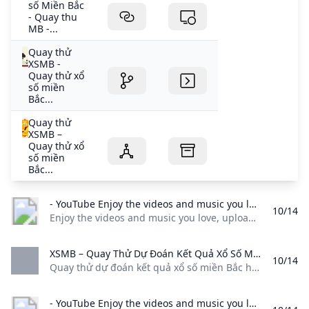
số Miền Bắc
- Quay thu
MB -...
Quay thử
XSMB -
Quay thử xổ
số miền
Bắc...
Quay thử
XSMB –
Quay thử xổ
số miền
Bắc...
quay thử kết quả xổ số miền bắc
quay thử xsmb
quay thử xsmb
- YouTube Enjoy the videos and music you love upload original content and share it all with friends family and the world on YouTube.
Quay thử xổ số miền Bắc hôm nay - Quay thu XSMB ngày
10/14
- YouTube
- YouTube
Enjoy the videos and music you love, upload original content, and share it all with friends, family, and the world on YouTube.
- YouTube
- YouTube
Quay Thử Xổ Số Miền Bắc - Quay Thử Đài Miền Bắc - XSMB
- YouTube
THÔNG TIN VỀ QUAY THỬ XỔ SỐ MIỀN BẮC
Tùy chọn thanh toán tại EVERYGAME Poker: Giao dịch nha
XSMB – Quay Thử Dự Đoán Kết Quả Xổ Số Miền Bắc Hôm Nay - Cửa Hàng Bảo Hộ Lao Động 20 Quay thử dự đoán kết quả xổ số miền Bắc hôm nay giúp bạn tìm ra con số ngẫu nhiên lấy hên may mắn. Bạn nhấn nút QUAY THỬ NGAY hệ thống tự động quay thử ngẫu nhiên và hiển thị đầy đủ các giải từ giải 7 đến giải đặc biệt. Ngoài ra ứng
Quay thử xổ số Miền Bắc hôm nay - Quay thu MB lấy hên
10/14
Quay Thử Xổ Số Miền Bắc - Quay Thử Miền Bắc Giờ Hoàng
Quay thử MB - Quay thử xổ số miền Bắc giờ hoàng đạo
Quay thử dự đoán kết quả xổ số miền Bắc hôm nay giúp bạn tìm ra con số ngẫu nhiên lấy hên, may mắn. Bạn nhấn nút QUAY THỬ NGAY hệ thống tự động quay thử ngẫu nhiên và hiển thị đầy đủ các giải, từ giải 7 đến giải đặc biệt. Ngoài ra ứng XSMN – Quay Thử Dự Đoán Kết Quả Xổ Số Miền Nam Hôm Nay Hôm nay, bạn không biết phải mua vé số đài nào?
- YouTube
Quay thử xổ số - Quay thử vận may lấy hên - Quay số chuẩ
- YouTube
Quay thử XSMB – Quay thử xổ số miền Bắc hôm nay lấy 
Quay thử xổ số miền Nam - Quay thử XSMN - Quay thử MN
Chơi Tiến Lên Miền Nam Offline: Hướng Dẫn Tải Game và C
- YouTube Enjoy the videos and music you love upload original content and share it all with friends family and the world on YouTube.
XSMB 4/9 - Kết quả Xổ số miền Bắc hôm nay 4/9/2024 - 