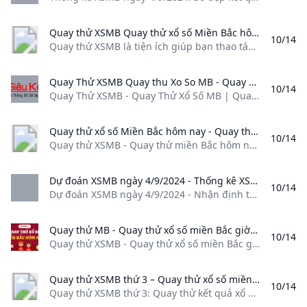
Quay thử XSMB Quay thử xổ số Miền Bắc hôm nay Quay thử XSMB là tiện ích giúp bạn thao tác quay thử xổ số Miền Bắc nhanh nhất để sớm biết được kết quả may mắn hôm nay ra con gì.
10/14
Quay thử XSMB là tiện ích giúp bạn thao tác quay thử xổ số Miền Bắc nhanh nhất để sớm biết được kết quả may mắn hôm nay ra con gì.
Quay Thử XSMB Quay thu Xo So MB - Quay Thử KQXSMB Quay Thử XSMB - Quay Thử Xổ Số MB Quay Thử KQXS - Quay thử SXMB - Quay thử MB - Quay thử kết quả xổ số Miền Bắc hôm nay ngày mai - Quay thử KQXSMB
10/14
Quay Thử XSMB - Quay Thử Xổ Số MB | Quay Thử KQXS - Quay thử SXMB - Quay thử MB - Quay thử kết quả xổ số Miền Bắc hôm nay, ngày mai - Quay thử KQXSMB Quay thử XSMB hôm nay với các bộ số xổ được máy tính tiên đoán sẽ về chiều tối nay. Đây là một cách xin lộc ngẫu nhiên may mắn được nhiều người yêu thích khi tham khảo xổ số miền Bắc hôm nay.
Quay thử xổ số Miền Bắc hôm nay - Quay thu MB lấy hên Quay thử XSMB - Quay thử miền Bắc hôm nay ngày mai để chọn ra các cặp số có khả năng may mắn. Quay thử xổ số Miền Bắc giờ hoàng đạo hôm nay
10/14
Quay thử XSMB - Quay thử miền Bắc hôm nay, ngày mai để chọn ra các cặp số có khả năng may mắn. Quay thử xổ số Miền Bắc giờ hoàng đạo hôm nay Quay thử xổ số Miền Bắc ( Kết quả quay thử Miền Bắc hôm nay Hướng dẫn chi tiết về quay thử MB: Bước 1: Bước 2: Bước 3: - Miền Bắc18h15' Huế17h15' Phú Yên17h15' Đồng Tháp16h10'
Dự đoán XSMB ngày 4/9/2024 - Thống kê XSMB thứ 4 Dự đoán XSMB ngày 4/9/2024 - Nhận định thống kê MB thứ 4 tối nay do https://sxmb.vn chốt số từ phân tích kết quả XSMB trong nhiều lần mở thưởng siêu chuẩn miễn phí.
10/14
Dự đoán XSMB ngày 4/9/2024 - Nhận định thống kê MB thứ 4 tối nay do https://sxmb.vn chốt số từ phân tích kết quả XSMB trong nhiều lần mở thưởng siêu chuẩn, miễn phí. Để dự đoán đài xổ số miền Bắc ngày 4/9/2024 thứ tư hôm nay, chuyên trang https://sxmb.vn của chúng tôi mời những bạn điểm lại phân tích thống kê xổ số miền Bắc kỳ trước như sau :
Quay thử MB - Quay thử xổ số miền Bắc giờ hoàng đạo Quay thử XSMB - Quay thử xổ số miền Bắc giờ hoàng đạo giúp bạn có các cặp số thần tài may mắn trước khi chơi lô tô miền Bắc
10/14
Quay thử XSMB - Quay thử xổ số miền Bắc giờ hoàng đạo giúp bạn có các cặp số thần tài may mắn trước khi chơi lô tô miền Bắc ĐB G.1 G.2 G.3 G.4 G.5 G.6 G.7 Đầu Đuôi 0 1,4 1 1,8 2 0 3 2,4 4 5,7,8 5 0,2,4,6,7 6 0,7 7 1,5,5,7,7 8 6 9 3,5,6,7 Đầu Đuôi 2,5,6 0 0,1,7 1 3,5 2 9 3 0,3,5 4 4,7,7,9 5 5,8,9 6 4,5,6,7,7,9 7 1,4 8 9 Tham khảo soi cầu xổ số miền Bắc- Dự đoán XSMB 21/10/2024 hôm nay chính xác nhất và miễn phí
Quay thử XSMB thứ 3 – Quay thử xổ số miền Bắc thứ 3 Quay thử XSMB thứ 3: Quay thử kết quả xổ số miền Bắc thứ 3 vào giờ hoàng đạo quay số lấy hên và lấy số may mắn XSMB thu 3.
10/14
Quay thử XSMB thứ 3: Quay thử kết quả xổ số miền Bắc thứ 3 vào giờ hoàng đạo, quay số lấy hên và lấy số may mắn XSMB thu 3. Loto Loto theo đầu Loto theo đuôi 0 1 2 3 4 5 6 7 8 9