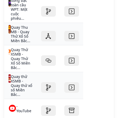
Sòng bạc
toàn cầu
WPT: Một
cuộc
phiêu...
Quay Thu
MB - Quay
Thử Xổ Số
Miền Bắc...
Quay Thử
XSMB -
Quay Thử
Xổ Số Miền
Bắc...
Quay thử
XSMB -
Quay thử xổ
số Miền
Bắc...
-
YouTube