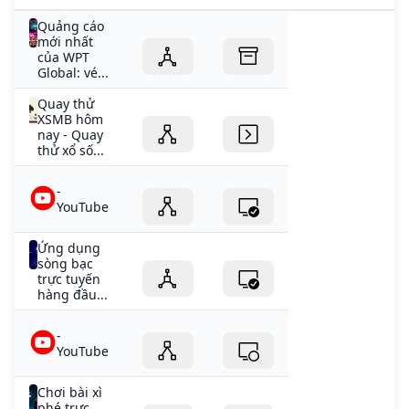
Quay thử XSMB - Quay thử MB - Quay thử xổ số miền Bắ
Quảng cáo
Giải Đặc Biệt Xổ Số Miền Bắc Là Bao Nhiêu?
mới nhất
của WPT
Quay thử xổ số - Quay thử vận may lấy hên - Quay số ch
Global: vé...
Cách Gửi Tin Nhắn Xổ Số Miền Bắc 2026: Cú Pháp XSMB
Quay thử
Quay thử xổ số miền Bắc hôm nay - Quay thu XSMB ngày
XSMB hôm
Hướng Dẫn Chi Tiết Về Fun88 Đăng Nhập
nay - Quay
Đối tác toàn cầu của WPT với Câu lạc bộ bài Poker & Sòng
thử xổ số...
xổ số miền bắc quay thử
-
Quay thử XSMB Quay thử xổ số Miền Bắc hôm nay
YouTube
Cách sử dụng ứng dụng quay thử xsmb
Quay thử xổ số - Quay số lấy hên cho ngày hôm nay
Ứng dụng
Dự đoán XSMB 4/9/2024 - Soi cầu miền Bắc ngày 4 tháng
sòng bạc
trực tuyến
Xổ số Miền Bắc 90 ngày - XSMB 90 ngày
hàng đầu...
Lễ hội mùa xuân toàn cầu WPT: 7.000.000 đô la giải thư
- YouTube
-
Quay thử XSMB - Quay thử xổ số Miền Bắc hôm nay
YouTube
Quảng cáo mới nhất của WPT Global: vé cho một số tiền 
Quay thử XSMB - Quay thử Xổ Số Miền Bắc hôm nay tại x
Chơi bài xì
phé trực