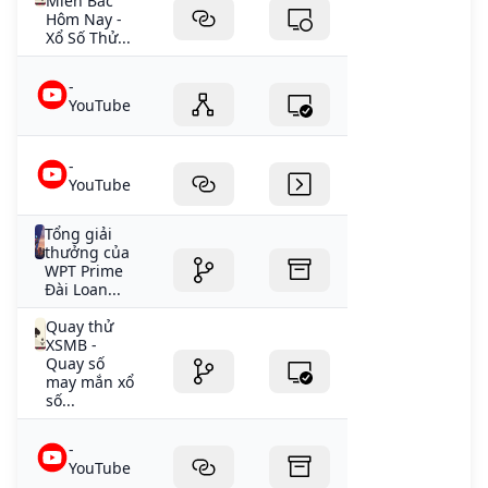
Miền Bắc
Hôm Nay -
Xổ Số Thử...
-
YouTube
-
YouTube
Tổng giải
thưởng của
WPT Prime
Đài Loan...
Quay thử
XSMB -
Quay số
may mắn xổ
số...
-
YouTube