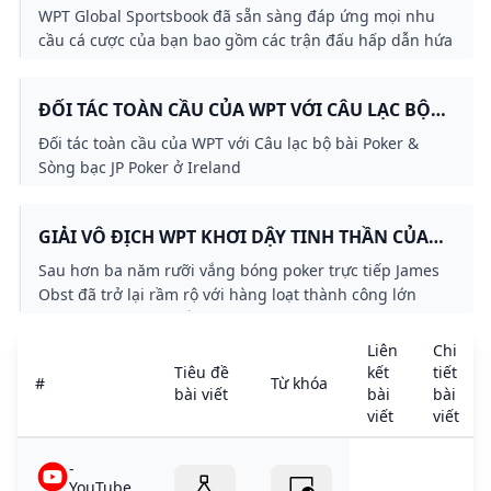
CƯỢC TUẦN 6 CỦA SPORTSBOOK NFL
- YouTube
tử như Bitcoin làm hình thức thanh toán.
Lịch thi WPT Châu Á Thái Bình Dương 2024-2025
Paulius Plausinaitis thắng GGMmillion$ SHR với số tiền 
WPT Global Sportsbook đã sẵn sàng đáp ứng mọi nhu
- YouTube
Khi nào và tại sao số 0 kép được thêm vào bánh xe roule
WPT Global vs GGPoker: Bạn nên chọn nền tảng poker n
cầu cá cược của bạn bao gồm các trận đấu hấp dẫn hứa
- YouTube
- YouTube
hẹn những pha hành động gay cấn. Một trong những
- YouTube
trận đấu nổi bật cuối tuần này là cuộc đụng độ giữa
Xổ Số Miền Bắc: Trụ Sở Ở Đâu? Bí Mật Hé Lộ!
ĐỐI TÁC TOÀN CẦU CỦA WPT VỚI CÂU LẠC BỘ
Baltimore Ravens và Washington Commanders.
Giải Độc Đắc Xổ Số Miền Bắc: Lợi ích và Rủi Ro Trong 202
Quay thử xổ số miền bắc - Quay thử xsmb hôm nay - Qu
BÀI POKER & SÒNG BẠC JP POKER Ở IRELAND
Đối tác toàn cầu của WPT với Câu lạc bộ bài Poker &
Sòng bạc JP Poker ở Ireland
GIẢI VÔ ĐỊCH WPT KHƠI DẬY TINH THẦN CỦA
HUYỀN THOẠI POKER NGƯỜI ÚC JAMES OBST
Sau hơn ba năm rưỡi vắng bóng poker trực tiếp James
Obst đã trở lại rầm rộ với hàng loạt thành công lớn
đỉnh cao là chiến thắng tại WPT Australia.
quay thử xổ số miền bắc hôm nay
Liên
Chi
Quay thử XSMB hôm nay - Quay thử MB - Quay số lấy h
Tiêu đề
kết
tiết
#
Từ khóa
bài viết
bài
bài
Quay số điện tử chuẩn - Quay thử KQ XS - Quay thử kết q
viết
viết
Quay số điện tử chuẩn - Quay thử KQ XS - Quay thử kết q
Quay thử xổ số miền Bắc hôm nay - Quay thu XSMB ngày
-
undefined - YouTube
YouTube