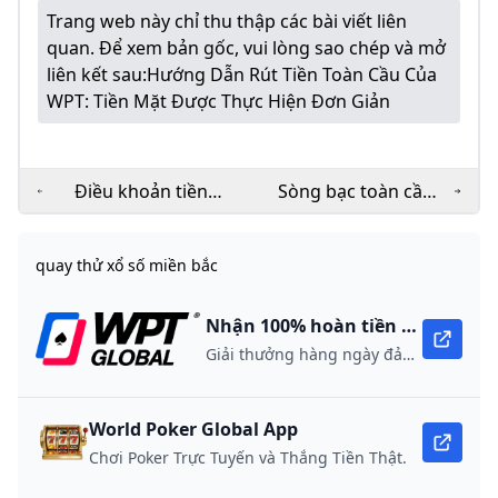
quay thử xsmb
quay thử xổ số miền bắc
quay thử xsmb
Trang web này chỉ thu thập các bài viết liên
xổ số miền Bắc có từ năm bao nhiêu?
Quay thử XSMB 4/9 : Quay thử kết quả xổ số miền Bắc
Quay thử MB xổ số miền Bắc lấy gợi ý các cặp số may
quan. Để xem bản gốc, vui lòng sao chép và mở
XSMB khi nào quay?
Quay thử xổ số - Quay thử vận may lấy hên - Quay số 
Quay thử MB- Tham Khảo Quay thử xổ số miền Bắc (X
liên kết sau:
Hướng Dẫn Rút Tiền Toàn Cầu Của
Quay thử XSMB - Quay thử xổ số Miền Bắc hôm nay
Quay thử XSMB - Quay thử kết quả xổ số Miền Bắc hô
Phil Ivey tổ chức trò chơi gặp gỡ lễ hội tại Wynn Las V
WPT: Tiền Mặt Được Thực Hiện Đơn Giản
XSMB 4/9 - Kết quả Xổ số miền Bắc hôm nay 4/9/2024 
Sự trở lại của Shevliakov giành giải thưởng hàng triệ
- YouTube
quay thử xsmb
Giải vô địch WPT Prime trở lại với Jereld Sam Shining
Quay thử KQ XS lấy may - Quay thử xổ số 3 miền hôm 
- YouTube
Quay thử xổ số miền Bắc - Quay thử XSMB thần tài hô
TP trong WPT poker là gì?
WPT Global vs GGPoker: Bạn nên chọn nền tảng poker
Quay thử xổ số Miền Bắc kết quả xsmb hôm nay hdme
Quay Thử XSMB Quay thử Xổ số miền Bắc Hôm Nay Q
Điều khoản tiền
Sòng bạc toàn cầu
Quay thử xổ số miền Bắc hôm nay - Kết quả quay thử
xổ số thêm
Quay thử xổ số Miền Bắc theo giờ hoàng đạo hôm nay
- YouTube
thưởng toàn cầu của
WPT: Một cuộc phiêu
Quay thử XSMB - Quay số may mắn xổ số miền Bắc hô
- YouTube
Quay thử xổ số miền Bắc hôm nay - Quay thử XSMB - 
- YouTube
WPT: Tiền mặt được
lưu đầy thú vị
quay thử xsmb
Xổ số thủ đô quay ở đâu?
Tiêu đề EPT củng cố danh tiếng của Stephen Song nh
Quay thử xổ số Miền Bắc theo giờ hoàng đạo hôm nay
quay thử xổ số miền bắc
- YouTube
thực hiện đơn giản
Quay thử xổ số miền Bắc hôm nay - Kết quả quay thử X
Quay thử xổ số miền Nam thần tài - Quay thu XSMN l
WSOP USA Top 8 Câu hỏi thường gặp
Ngày 20-25 tháng 9 năm 2024 Giải vô địch WPT Úc
Sách hướng dẫn giải đấu WPT Playground 2024
Đủ điều kiện tham quan Red Dragon Poker Tour Jeju 2025
quay thử xsmb
quay thử xsmb
quay thử xổ số miền bắc
- YouTube
Quay thử XSMB - Quay thử xổ số miền Bắc hôm nay thử 
Nhận 100% hoàn tiền khi nạp lần đầu
Lễ hội mùa xuân toàn cầu WPT: 7.000.000 đô la giải 
Quay thử xổ số miền Nam thần tài - Quay thu XSMN l
Ngày 20-25 tháng 9 năm 2024 Giải vô địch WPT Úc
Quay thử xổ số miền Nam thần tài - Quay thu XSMN l
Ngôi sao đang lên của Brazil gây sốc cho tất cả mọi ngư
XSMB khi nào quay?
Quay thử XSMB hôm nay - Quay thử MB - Quay số lấy
Quay thử xổ số miền Bắc hôm nay - Quay thu XSMB ng
Giải thưởng hàng ngày đảm bảo 10,000 USD
- YouTube
Quay thử quả xổ số hôm nay ngày mai chuẩn xác
Máy đánh bạc trả tiền thật mà không cần đặt cọc Chơi
- YouTube
Quay thử KQ XS lấy may - Quay thử xổ số 3 miền hôm 
Quay thử XSMB - Quay thử xổ số miền bắc hôm nay m
XSMB mở thưởng ngày nào?
Cuộc đua gay cấn dành cho Cầu thủ xuất sắc nhất WPT
2025 Vụ nổ WSOP! Các định dạng mới + Giải thưởng lớ
Xổ Số Miền Bắc Hôm Nay Quay Ở Đâu? Đọc Ngay Kết Q
World Poker Global App
quay thử xổ số miền bắc hôm nay
Quay Thu MB - Quay Thử Xổ Số Miền Bắc - Quay Thử XS
Một số vụ bê bối và tranh cãi nổi tiếng về roulette trong
Quay số điện tử chuẩn - Quay thử KQ XS - Quay thử kế
Quay thử XSMB - Quay thử MB giờ hoàng đạo Xổ số 6
Quay thử XSMB - Quay thử xổ số Miền Bắc hôm nay
Quay thử MB- Tham Khảo Quay thử xổ số miền Bắc (XSM
Chơi Poker Trực Tuyến và Thắng Tiền Thật.
Quay thử XSMB - Quay thử xổ số Miền Bắc hôm nay
xổ số thêm
SXMB - XSMB - Xổ số miền Bắc hôm nay - KQXSMB - XS
- YouTube
- YouTube
Quay Thử Xổ Số Miền Bắc: Hướng Dẫn Sử Dụng Công 
Hướng dẫn rút tiền toàn cầu của WPT: Tiền mặt được t
Quy tắc mới cho Thiên đường WSOP: Thiết bị điện tử và