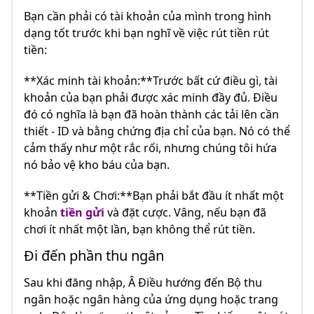
Bạn cần phải có tài khoản của mình trong hình
dạng tốt trước khi bạn nghĩ về việc rút tiền rút
tiền:
**Xác minh tài khoản:**Trước bất cứ điều gì, tài
khoản của bạn phải được xác minh đầy đủ. Điều
đó có nghĩa là bạn đã hoàn thành các tải lên cần
thiết - ID và bằng chứng địa chỉ của bạn. Nó có thể
cảm thấy như một rắc rối, nhưng chúng tôi hứa
nó bảo vệ kho báu của bạn.
**Tiền gửi & Chơi:**Bạn phải bắt đầu ít nhất một
khoản
tiền gửi
và đặt cược. Vâng, nếu bạn đã
chơi ít nhất một lần, bạn không thể rút tiền.
Đi đến phần thu ngân
Sau khi đăng nhập, Â Điều hướng đến Bộ thu
ngân hoặc ngân hàng của ứng dụng hoặc trang