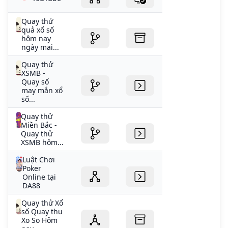
XSMB khi nào quay?
Quay thử XSMB - Quay thử kết quả xổ số Miền bắc hôm 
Quay thử
Các giải đấu poker trực tuyến hàng đầu để xem và chơi 
quả xổ số
hôm nay
Quay thử XSMN - Quay thử kết quả xổ số Miền Nam hôm
ngày mai...
Quay thử xổ số miền Bắc hôm nay - Kết quả quay thử X
Quay thử
quay thử kết quả xổ số miền bắc
XSMB -
- YouTube
Quay số
Quay thử XSMB - Quay thử kết quả xổ số Miền bắc hôm 
may mắn xổ
số...
Trúng giải 7 xổ số miền Bắc: Nhận ngay 40.000₫
Nguồn gốc của cái tên Roulette là gì?
Quay thử
Miền Bắc -
Quay thử xổ số - Quay thử vận may lấy hên - Quay số ch
Quay thử
- YouTube
XSMB hôm...
Top 5 Nhà Cái Uy Tín Nhất Việt Nam 2024
Luật Chơi
Quay thử Xổ số Miền Bắc - Quay thu MB - Quay thử XSM
Poker
WPT Global ¥ 110 CN ¥ triệu Chủ nhật Hyper PKO Show
Online tại
DA88
Quay thử xổ số miền Bắc hôm nay - Kết quả quay thử X
Quay thử Xổ
số Quay thu
Xo So Hôm