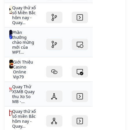
Quay thử xổ
số Miền Bắc
hôm nay -
Quay...
Phần
thưởng
chào mừng
mới của
WPT...
Giới Thiệu
Casino
Online
Vip79
Quay Thử
XSMB Quay
thu Xo So
MB -...
Quay thử xổ
số miền Bắc
hôm nay -
Quay...