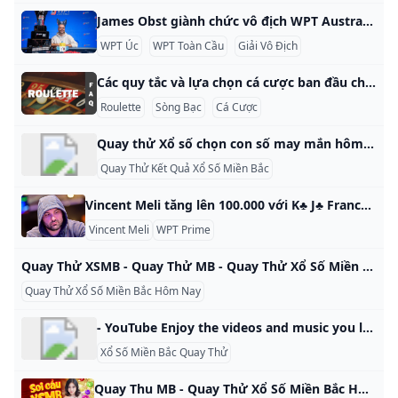
- YouTube
WPT Global từ Chủ nhật Hyper PKO Showdown: Mua thấp
Quay thử xổ số - Quay thử vận may lấy hên - Quay số ch
xổ số miền bắc quay thử
- YouTube
James Obst giành chức vô địch WPT Australia và giành được 585.359 đô la Úc Broadbeach, QLD, Australia (25 tháng 9 năm 2024) – Trong màn thể hiện kỹ năng ấn tượng, James Obst đã giành được danh hiệu World Poker Tour (WPT) đầu tiên của mình tại giải đấu Giải vô địch WPT Australia, kiếm được số tiền đáng chú ý là AUD $585.359 (khoảng USD $398.512) sau khi đánh bại gần 400 đối thủ. Chiến thắng vẻ vang Obst thống trị đấu trường trong giải đấu mua vào trị giá 8.
quay thử kết quả xổ số miền bắc
Xổ Số Miền Bắc: Trụ Sở Ở Đâu? Bí Mật Hé Lộ!
404 Not Found.
Không có tiền gửi miễn phí tại WPT Global - chơi mà khôn
WPT Úc
WPT Toàn Cầu
Giải Vô Địch
Quay thử XSMB Quay thử MB - Quay thử xổ số miền Bắc 
quay thử xổ số miền bắc
Quay thử XSMB - Quay số may mắn xổ số miền Bắc hôm 
Các quy tắc và lựa chọn cá cược ban đầu cho roulette là gì? Các quy tắc ban đầu và các lựa chọn cá cược cho roulette là gì? Các quy tắc ban đầu và các lựa chọn cá cược cho roulette tương đối đơn giản. Trò chơi có một bánh xe quay với các ô được đánh số, thường từ 1 đến 36. Các phiên bản đầu tiên của trò chơi cũng có một ô số 0 duy nhất, giúp nhà cái có lợi thế hơn một chút.
Quay thử XSMB Quay thử xổ số Miền Bắc hôm nay
SXMB - XSMB - Xổ số miền Bắc hôm nay - KQXSMB - XSTD
Quay Thử Xổ Số Miền Bắc - Quay Thu XSMB Hom Nay
Giải vô địch thế giới WPT 2024 khai mạc tại Wynn Las Vega
Quay Thử XSMB - Quay Thử Xổ Số Miền Bắc Hôm Nay
Quay thử xổ số miền Bắc - Quay thử XSMB giờ hoàng đạ
Roulette
Sòng Bạc
Cá Cược
Quay thử xổ số Miền Bắc kết quả xsmb hôm nay hdmedi
Quay thử xổ số miền Bắc hôm nay - Quay thu XSMB ngày
Quay số chuẩn - Quay thử KQXS - Quay thử kết quả xổ số
quay thử xổ số miền bắc hôm nay
Quay thử Xổ số chọn con số may mắn hôm nay ngày mai - QTXS Mời bạn quay thử xổ số hôm nay 3 miền chọn các con số may mắn hôm nay cho riêng mình cùng Xosoketqua.com, quay số ngẫu nhiên Chúc Các Bạn Chọn Được Con Số May Mắn
Cuộc đua gay cấn dành cho Cầu thủ xuất sắc nhất WPT m
Cách Gửi Tin Nhắn Xổ Số Miền Bắc 2026: Cú Pháp XSMB
Quay Thu MB - Quay Thử Xổ Số Miền Bắc Hôm Nay
WPT Global: Sự lựa chọn hàng đầu cho người chơi poker
Quay Thử Kết Quả Xổ Số Miền Bắc
Ngôi sao đang lên của Brazil gây sốc cho tất cả mọi ngư
Quay thử xổ số miền Bắc hôm nay - Quay thu XSMB ngày
Poker toàn cầu có phải là tiền thật không?
THÔNG TIN VỀ QUAY THỬ XỔ SỐ MIỀN BẮC
XSMB khi nào quay?
THÔNG TIN VỀ QUAY THỬ XỔ SỐ MIỀN BẮC
Cách tải xuống đăng ký và Master WPT Global: 2025 Guid
quay thử xsmb
Các giải đấu hàng ngày từ WPT Global
Vincent Meli tăng lên 100.000 với K♣️ J♣️ Francois Tosques Call với K♦️ 10♥️ Bàn tay số 89 – Vincent Meli mở màn tới 100.000 từ nút với K♣️J♣️ và nhận được cuộc gọi từ Francois Tosques trong big blind với K ♦️ 10♥️. Vào ngày 10♠️ 9♥️ 5♣️ flop, Tosques check-call so với mức cược 125.000 từ Meli. J♠️ kết thúc ở lượt và Tosques check-call so với mức cược 400.000 từ Meli. Con sông 2♣️ hoàn thành bàn cờ và Tosques kiểm tra một lần nữa.
Quay thu xo so - Quay thử xổ số giờ hoàng đạo hôm nay
Xổ Số Miền Bắc Quay Trực Tiếp Ở Đâu? Địa ChỉChính Xác 
Quay thử XSMB - Quay thu xổ số miền Bắc hôm nay - Qu
Quay Thử Xổ Số Miền Bắc - Quay Thu XSMB Hom Nay
undefined - YouTube
Vincent Meli
WPT Prime
Quay Thử Xổ Số Miền Bắc - Quay Thử Đài Miền Bắc - XS
Quay thử xổ số - Quay số lấy hên cho ngày hôm nay
Martin Tsvetanov giành chiến thắng trong sự kiện chính 
Quay thử xổ số miền Bắc - Quay thử XSMB thần tài hôm 
Cách chơi WPT Global trên máy tính của bạn 2024
Quay thử XSMB - Quay thử xổ số Miền Bắc hôm nay
quay thử xsmb
- YouTube
Xổ số miền Bắc hôm nay quay ở đâu? Lịch quay & địa điể
Quay Thử XSMB - Quay Thử MB - Quay Thử Xổ Số Miền Bắc hôm nay Quay thử MB - Quay thử XSMB điện tử lấy hên trước giờ tường thuật.❤️ Quay thử xổ số miền Bắc hôm nay để chọn ra cặp số thần tài MAY MẮN, chúc bạn phát tài! Xin mời nhập ngày tháng năm sinh Chọn ngày12345678910111213141516171819202122232425262728293031Chọn tháng123456789101112Chọn năm195019511952195319541955195619571958195919601961196219631964196519661967196819691970197119721973197419751976197719781979198019811982198319841985198619871988198919901991199219931994199519961997199819992000200120022003200420052006200720082009201020112012201320142015201620172018201920202021202220232024 Xem ngayXem lại Hôm nay ngày tương quan giữa thiên can, địa chi, ngũ hành, quái số máy tính xin đề xuất số đẹp dựa trên:
WPT Global tổ chức sự kiện ở những quốc gia và khu vực
Quay Thu MN - Quay Thử Xổ Số Miền Nam Hôm Nay
- YouTube
Vincent Meli tăng lên 100.000 với K♣️ J♣️ Francois Tosques Ca
Quay Thử Xổ Số Miền Bắc Hôm Nay
Dự đoán XSMB ngày 4/9/2024 - Thống kê XSMB thứ 4
Quay thử xổ số miền Bắc - Quay thử MB lấy hên hôm nay
Quay Thử XSMB Quay thu Xo So MB - Quay Thử KQXSMB
quay thử xổ số miền bắc hôm nay
Cách Gửi Tin Nhắn Xổ Số Miền Bắc 2026: Cú Pháp XSMB
Quay thử xổ số Miền Bắc xskt.com.vn
Quay Thử Xổ Số Miền Bắc - Quay Thử Miền Bắc Giờ Hoàn
- YouTube Enjoy the videos and music you love, upload original content, and share it all with friends, family, and the world on YouTube.
Quay thử xổ số miền Nam - Quay thử XSMN - Quay thử 
CẦU LÔ ĂN THÔNG - YouTube
Quay thử Miền Bắc - Quay thử XSMB hôm nay - Quay th
Frank Stepuchin dẫn đầu RRPO WPT Seminole 2024 sau n
Xổ Số Miền Bắc Quay Thử
- YouTube
Quay Thử Xổ Số Miền Bắc - Quay Thu XSMB Hom Nay
Khi nào và tại sao số 0 kép được thêm vào bánh xe roule
xổ số miền bắc quay thử
quay thử xsmb
- YouTube
xổ số thêm
Xổ Số Miền Bắc: Trụ Sở Ở Đâu? Bí Mật Hé Lộ!
Quay Thu MB - Quay Thử Xổ Số Miền Bắc Hôm Nay Quay thử xổ số miền bắc tìm lộc may mắn từ các bộ số của kết quả xổ số, giúp bạn có thể tự tin đưa ra con số bí ẩn trong ngày một cách tương đối chính xác hơn. Chúc Các Bạn Chơi Vui Vẻ Quay thử cung cấp kết quả dựa trên lịch quay số mở thưởng xổ số miền bắc Minh Ngọc của các ngày thứ 2, 3, 4, 5, 6, 7 và chủ nhật, cụ thể:
Quay thử XSMB thứ 3 – Quay thử xổ số miền Bắc thứ 3