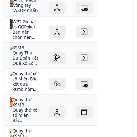
vòng tay
WSOP nhất?
WPT Global
vs GGPoker:
Bạn nên
chọn nền...
XSMB –
Quay Thử
Dự Đoán Kết
Quả Xổ Số...
Quay thử xổ
số Miền Bắc
kết quả
xsmb hôm...
Quay thử
XSMB -
Quay thử xổ
số miền
Bắc...
Quay thử
XSMB -