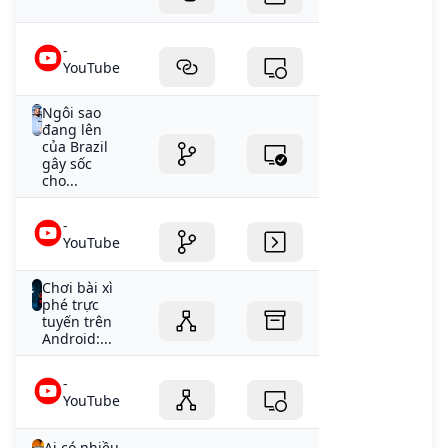
-
YouTube
Ngôi sao
đang lên
của Brazil
gây sốc
cho...
-
YouTube
Chơi bài xì
phé trực
tuyến trên
Android:...
-
YouTube
Ai có nhiều