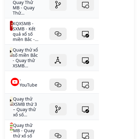
Quay Thử
MB - Quay
Thử...
KQXSMB -
SXMB - Kết
quả xổ số
miền Bắc -...
Quay thử xổ
số miền Bắc
- Quay thử
XSMB...
-
YouTube
Quay thử
XSMB thứ 3
– Quay thử
xổ số...
Quay thử
MB - Quay
thử xổ số