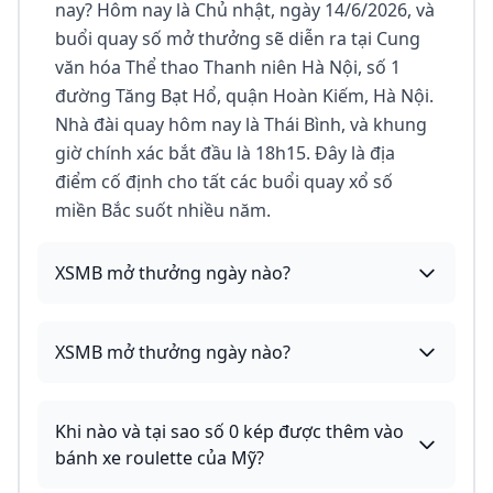
nay? Hôm nay là Chủ nhật, ngày 14/6/2026, và
Quay thử kết quả xổ số miền Bắc - Quay thử XSMB lấy
Quay Thử Xổ Số Miền Bắc - Quay Thử Đài Miền Bắc - 
buổi quay số mở thưởng sẽ diễn ra tại Cung
- YouTube
Quay thử xsmb - Quay thử kết quả xổ số miền Bắc hô
văn hóa Thể thao Thanh niên Hà Nội, số 1
Quay thử XSMB - Quay thu xổ số miền Bắc hôm nay - 
Xổ Số Miền Bắc: Trụ Sở Ở Đâu? Bí Mật Hé Lộ!
đường Tăng Bạt Hổ, quận Hoàn Kiếm, Hà Nội.
quay thử xổ số miền bắc
quay thử xổ số miền bắc hôm nay
Nhà đài quay hôm nay là Thái Bình, và khung
Quay Thử XSMB Đại Cát⚡ Quay Thử Xổ Số Miền Bắc H
Quay Thử XSMB Quay thu Xo So MB - Quay Thử KQXS
giờ chính xác bắt đầu là 18h15. Đây là địa
Quay thử XSMB hôm nay - Quay thử xổ số miền Bắc gi
Quay thử XSMB hôm nay - Quay thử xổ số miền Bắc lấy
điểm cố định cho tất các buổi quay xổ số
Quay thử XSMN hôm nay - Quay thử xổ số miền Nam l
Quay Thu MB - Quay Thử Xổ Số Miền Bắc - Quay Thử 
- YouTube
Quay thử XSMB Quay thử xổ số Miền Bắc hôm nay
miền Bắc suốt nhiều năm.
Quay thử XSMB - Quay thử kết quả xổ số Miền bắc hô
Quay thử XSMB - Quay thu xổ số miền Bắc hôm nay - 
Cách giành chiến thắng tại các vị trí trực tuyến vào n
Quay thử xổ số Miền Bắc kết quả xsmb hôm nay hdme
XSMB mở thưởng ngày nào?
Quay thử XSMB - Quay thử kết quả xổ số Miền Bắc hô
Quay thử MB - Quay thử xổ số miền Bắc chuẩn - Quay
Cách đủ điều kiện tham gia các sự kiện trực tuyến củ
Quay Thu MB - Quay Thử Xổ Số Miền Bắc Hôm Nay
Quay thử XSMB - Quay số may mắn xổ số miền Bắc hô
- YouTube
XSMB mở thưởng ngày nào?
- YouTube
Các giải đấu hàng ngày từ WPT Global
Khi nào và tại sao số 0 kép được thêm vào
bánh xe roulette của Mỹ?