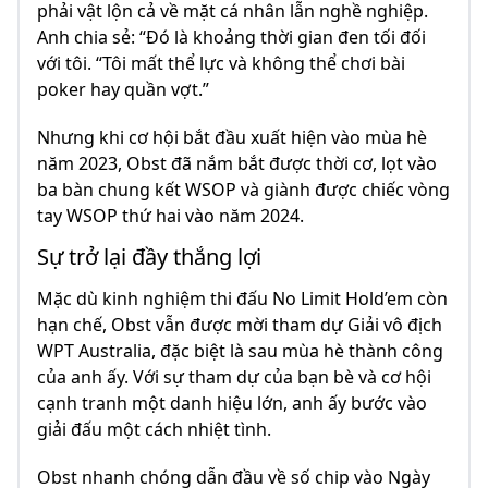
phải vật lộn cả về mặt cá nhân lẫn nghề nghiệp.
Anh chia sẻ: “Đó là khoảng thời gian đen tối đối
với tôi. “Tôi mất thể lực và không thể chơi bài
poker hay quần vợt.”
Nhưng khi cơ hội bắt đầu xuất hiện vào mùa hè
năm 2023, Obst đã nắm bắt được thời cơ, lọt vào
ba bàn chung kết WSOP và giành được chiếc vòng
tay WSOP thứ hai vào năm 2024.
Sự trở lại đầy thắng lợi
Mặc dù kinh nghiệm thi đấu No Limit Hold’em còn
hạn chế, Obst vẫn được mời tham dự Giải vô địch
WPT Australia, đặc biệt là sau mùa hè thành công
của anh ấy. Với sự tham dự của bạn bè và cơ hội
cạnh tranh một danh hiệu lớn, anh ấy bước vào
giải đấu một cách nhiệt tình.
Obst nhanh chóng dẫn đầu về số chip vào Ngày