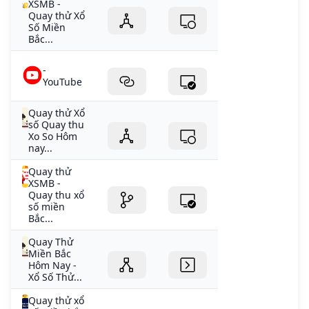
XSMB -
Quay thử Xổ
Số Miền
Bắc...
-
YouTube
Quay thử Xổ
số Quay thu
Xo So Hôm
nay...
Quay thử
XSMB -
Quay thu xổ
số miền
Bắc...
Quay Thử
Miền Bắc
Hôm Nay -
Xổ Số Thử...
Quay thử xổ