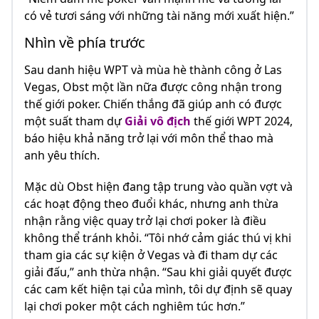
có vẻ tươi sáng với những tài năng mới xuất hiện.”
Nhìn về phía trước
Sau danh hiệu WPT và mùa hè thành công ở Las
Vegas, Obst một lần nữa được công nhận trong
thế giới poker. Chiến thắng đã giúp anh có được
một suất tham dự
Giải vô địch
thế giới WPT 2024,
báo hiệu khả năng trở lại với môn thể thao mà
anh yêu thích.
Mặc dù Obst hiện đang tập trung vào quần vợt và
các hoạt động theo đuổi khác, nhưng anh thừa
nhận rằng việc quay trở lại chơi poker là điều
không thể tránh khỏi. “Tôi nhớ cảm giác thú vị khi
tham gia các sự kiện ở Vegas và đi tham dự các
giải đấu,” anh thừa nhận. “Sau khi giải quyết được
các cam kết hiện tại của mình, tôi dự định sẽ quay
lại chơi poker một cách nghiêm túc hơn.”