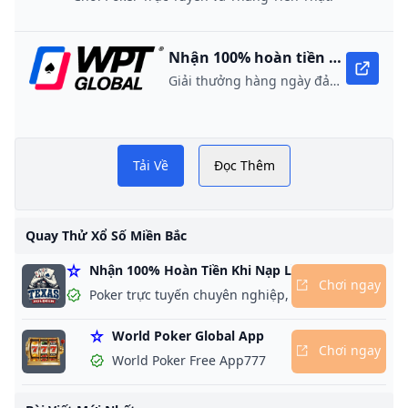
Quay Thử Miền Bắc Hôm Nay - Xổ Số Thử XSMB
CẦU LÔ ĂN THÔNG - YouTube
Quay thử Xổ số Miền Bắc - Quay thu MB - Quay thử XSM
Quay thử xổ số miền Bắc hôm nay - Quay thu XSMB ng
Quay thử XSMB hôm nay - Quay thử xổ số miền Bắc lấy
Thống kê XSMB 4/9/2024-Phân tích Xổ Số Miền Bắc thứ 4
Nhận 100% hoàn tiền khi nạp lần đầu
- YouTube
quay thử xsmb
Quay thử XSMB hôm nay - Quay thử MB - Quay số lấy h
Quay thử xổ số 3 miền - Quay thử KQXS - Quay số ch
Quay thử xổ số miền bắc - Soi Cầu 247
Tôi có thể chơi GGPoker ở Mỹ không?
Giải thưởng hàng ngày đảm bảo 10,000 USD
WSOP USA Top 8 Câu hỏi thường gặp
Quay Thu MB - Quay Thử Xổ Số Miền Bắc - Quay Thử 
Quay Thu MB - Quay Thử Xổ Số Miền Bắc - Quay Thử XS
Một phát bắn - Giải đấu Freezeout của WPT Global
- YouTube
- YouTube
Giải vô địch thế giới WPT 2024 khai mạc tại Wynn Las Ve
- YouTube
quay thử xổ số miền bắc
xổ số miền bắc quay thử
quay thử xổ số miền bắc
Quay Thử Xổ Số Miền Bắc - Quay Thử Miền Bắc Giờ H
Giải vô địch thế giới WPT 2024 khai mạc tại Wynn Las Vega
Tải Về
Đọc Thêm
Sử dụng đô la hộ chiếu toàn cầu WPT để vào các sự kiện 
PLAY NOW
2025 Vụ nổ WSOP! Các định dạng mới + Giải thưởng lớ
Quay thử xổ số miền Bắc hôm nay - Quay thu XSMB ngày
XSMB 4/9 - Kết quả Xổ số miền Bắc hôm nay 4/9/2024 - 
- YouTube
QUAY THỬ XỔ SỐ MIỀN
xổ số thêm
WPT Global Million Hyper PKO Showdown: Chi tiết & Hướ
quay thử kết quả xổ số miền bắc
Quay thử xổ số miền Bắc hôm nay - Quay thu XSMB ng
Quay thử xổ số - Quay thử vận may lấy hên - Quay số ch
Xổ số thủ đô quay ở đâu?
Quay Thử Xổ Số Miền Bắc
BẮC HÔM NAY
Quay thử Xổ số Quay thu Xo So Hôm nay - KQXS 3 miền l
Kèo Bóng Đá Châu Âu: Hướng Dẫn Chi Tiết và Cách Đọ
- YouTube
Quay thử Miền Bắc - Quay thử XSMB hôm nay - Quay th
Nhận 100% Hoàn Tiền Khi Nạp Lần Đầu
Quay Thử XSMB Quay thu Xo So MB - Quay Thử KQXSMB
Thống kê top 6 website quay thử xổ số uy tín và miễn 
Quay số điện tử chuẩn - Quay thử KQ XS - Quay thử kết q
Quay thu xo so - Quay thử xổ số giờ hoàng đạo hôm nay
Chơi ngay
Quay Thử XSMN - Quay Thử Miền Nam Hôm Nay - Quay 
Poker trực tuyến chuyên nghiệp, giành giải thưởng
Quay thử xổ số Miền Bắc hôm nay - Quay thu MB lấy hên
Quay số điện tử chuẩn - Quay thử KQ XS - Quay thử kết q
- YouTube
XSMN 26/8/2024 - Xổ số miền Nam ngày 26 tháng 8 năm 
Quay thử kết quả xổ số miền Bắc - Quay thử XSMB lấy m
World Poker Global App
Quay Thử XSMB Đại Cát⚡ Quay Thử Xổ Số Miền Bắc Hôm
Quay thử Miền Bắc - Quay thử XSMB hôm nay - Quay th
- YouTube
Chơi ngay
Không có tiền gửi miễn phí tại WPT Global - chơi mà khôn
World Poker Free App777
Quay thử Miền Bắc - Quay thử XSMB hôm nay - Quay th
Quay Thử Miền Bắc Hôm Nay - Xổ Số Thử XSMB
Quay thử XSMB - Quay thử xổ số miền Bắc hôm nay lấy 
xổ số miền bắc quay thử
- YouTube
quay thử kết quả xổ số miền bắc