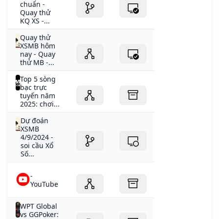
chuẩn -
Quay thử
KQ XS -...
Quay thử
XSMB hôm
nay - Quay
thử MB -...
Top 5 sòng
bạc trực
tuyến năm
2025: chơi...
Dự đoán
XSMB
4/9/2024 -
soi cầu Xổ
Số...
-
YouTube
WPT Global
vs GGPoker: