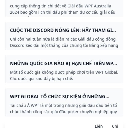
Quay thử XSMB - Quay thu xổ số miền Bắc hôm nay - Qu
Quay thử XSMB - Quay số may mắn xổ số miền Bắc hôm 
2024
Quay số điện tử chuẩn - Quay thử KQ XS - Quay thử kết q
tiền thật sẽ được khơi dậy.
Quay Thử Xổ Số Miền Bắc Hôm Nay: Tạo Bộ Số Mô Phỏn
Tổng giải thưởng của WPT Prime Đài Loan là bao nhiêu
cung cấp thông tin chi tiết về Giải đấu WPT Australia
- YouTube
Quảng cáo mới nhất của WPT Global: vé cho một số tiền 
Quay thử Miền Bắc - Quay thử XSMB hôm nay - Quay th
XSMN 26/8/2024 - Xổ số miền Nam ngày 26 tháng 8 năm 
2024 bao gồm lịch thi đấu phí tham dự cơ cấu giải đấu
WPT Global ¥ 110 CN ¥ triệu Chủ nhật Hyper PKO Show
Nhà tài trợ Tiêu đề WPT Global Now cho Triton Poker Sup
- YouTube
và các thể lệ quan trọng.
- YouTube
Quay thử MB xổ số miền Bắc lấy gợi ý các cặp số may m
- YouTube
Là poker trực tuyến được gian lận?
- YouTube
CUỘC THI DISCORD NÓNG LÊN: HÃY THAM GIA
Chơi Tiến Lên Miền Nam Offline: Hướng Dẫn Tải Game và
Quay Thử XSMB Đại Cát⚡ Quay Thử Xổ Số Miền Bắc Hôm
Cách bắt đầu chơi bài xì phé trực tuyến vào năm 2025: 
HÀNH ĐỘNG!
Quay thử XSMB hôm nay - Quay thử xổ số miền Bắc lấy m
Frank Stepuchin dẫn đầu RRPO WPT Seminole 2024 sau n
Xổ số thủ đô quay ở đâu?
Chỉ còn hai tuần nữa là diễn ra các Giải đấu cộng đồng
- YouTube
Các quy tắc và lựa chọn cá cược ban đầu cho roulette là g
Sòng bạc trực tuyến đáng tin cậy nhất: WPT Global
Discord kéo dài một tháng của chúng tôi Bảng xếp hạng
Quay thử xsmb - Cập nhật kết quả quay thử xổ số miền b
Rake Chase là gì?
tháng 9 đang nóng lên!
Quay Thu MB - Quay Thử Xổ Số Miền Bắc - Quay Thử XS
- YouTube
NHỮNG QUỐC GIA NÀO BỊ HẠN CHẾ TRÊN WPT
Một số vụ bê bối và tranh cãi nổi tiếng về roulette trong s
Quay thử XSMB - Quay thử MB lấy hên - Quay thử xổ số 
GLOBAL?
Một số quốc gia không được phép chơi trên WPT Global.
Các quốc gia sau đây bị hạn chế:
WPT GLOBAL TỔ CHỨC SỰ KIỆN Ở NHỮNG
QUỐC GIA VÀ KHU VỰC NÀO?
Tại châu Á WPT là một trong những giải đấu đầu tiên tổ
chức thành công các giải đấu poker chuyên nghiệp quy
mô lớn ở Trung Quốc đại lục. WPT National China được
xổ số miền bắc quay thử
ra mắt vào năm 2012 và sau đó WPT National
Liên
Chi