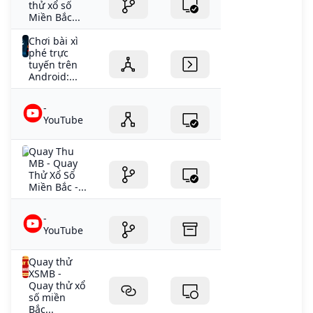
thử xổ số
Miền Bắc...
Chơi bài xì
phé trực
tuyến trên
Android:...
-
YouTube
Quay Thu
MB - Quay
Thử Xổ Số
Miền Bắc -...
-
YouTube
Quay thử
XSMB -
Quay thử xổ
số miền
Bắc...