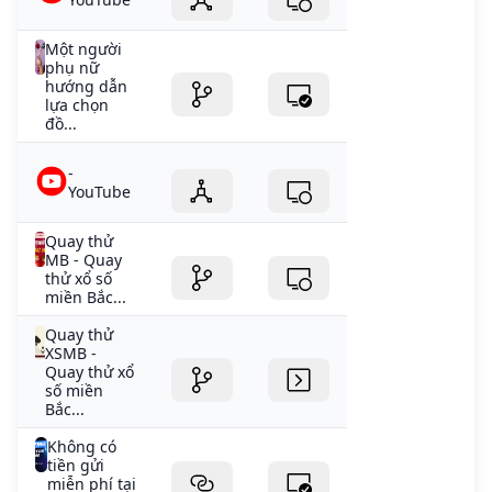
Một người
phụ nữ
hướng dẫn
lựa chọn
đồ...
-
YouTube
Quay thử
MB - Quay
thử xổ số
miền Bắc...
Quay thử
XSMB -
Quay thử xổ
số miền
Bắc...
Không có
tiền gửi
miễn phí tại