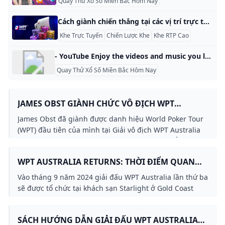
Quay Thử Xổ Số Miền Bắc Hôm Nay
Sách hướng dẫn giải đấu WPT Australia 2024
Quay thử xsmb - Quay thử kết quả xổ số miền Bắc hôm n
Sách hướng dẫn giải đấu WPT Australia 2024
xổ số miền bắc quay thử
- YouTube
Quay Thu MB - Quay Thử Xổ Số Miền Bắc Hôm Nay
Quay thử XSMB - Quay thử xổ số miền Bắc giờ hoàng đạ
Cách giành chiến thắng tại các vị trí trực tuyến vào năm 2025 với WPT Global Các khe trực tuyến phổ biến hơn bao giờ hết, nhưng chiến thắng vẫn không chỉ là may mắn. Hướng dẫn này phá vỡ năm mẹo thực sự mà bạn có thể sử dụng để cung cấp cho mình một lợi thế đặc biệt khi chơi trên các nền tảng đáng tin cậy như WPT Global. Chọn các khe RTP cao RTP cho bạn biết số tiền được đặt trên một khe được trả lại cho người chơi theo thời gian.
Quay thử XSMB thứ 3 – Quay thử xổ số miền Bắc thứ 3
Máy đánh bạc trả tiền thật mà không cần đặt cọc Chơi mi
- YouTube
Quay thử XSMB - Quay số may mắn xổ số miền Bắc hôm 
Khe Trực Tuyến
Chiến Lược Khe
Khe RTP Cao
Quay Thử XSMB Quay thử Xổ số miền Bắc Hôm Nay Qua
Quay thử Xổ số Miền Bắc - Quay thu MB - Quay thử XSM
Sử dụng đô la hộ chiếu toàn cầu WPT để vào các sự kiện 
quay thử xổ số miền bắc
quay thử xsmb
Quay thử xổ số miền Bắc
Quay thử MB - Quay thử xổ số miền Bắc giờ hoàng đạo
- YouTube
- YouTube Enjoy the videos and music you love, upload original content, and share it all with friends, family, and the world on YouTube.
- YouTube
Quay thử XSMB hôm nay - Quay thử xổ số Miền Bắc giờ 
Quay thử XSMB - Quay số may mắn xổ số miền Bắc hôm 
WPT Global tổ chức sự kiện ở những quốc gia và khu vực
Ngày 20-25 tháng 9 năm 2024 Giải vô địch WPT Úc
undefined - YouTube
Quay Thử Xổ Số Miền Bắc Hôm Nay
Quay thử XSMB Quay thử xổ số Miền Bắc hôm nay
Quay thử XSMB Quay thử xổ số Miền Bắc hôm nay
Quay thử xổ số miền Bắc - Quay thử XSMB giờ hoàng đạ
quay thử xsmb
Quay thử XSMB thứ 6 – Quay thử xổ số miền Bắc thứ 6
xổ số miền bắc quay thử
quay thử kết quả xổ số miền bắc
Quay thử XSMB - Quay thử xổ số miền Bắc giờ hoàng đạ
Quay thử Miền Bắc - Quay thử XSMB hôm nay - Quay th
Quay Thu MB - Quay Thử Xổ Số Miền Bắc Hôm Nay
Top 5 sòng bạc trực tuyến năm 2025: chơi ở đâu và giành
Vincent Meli tăng lên 100.000 với K♣️ J♣️ Francois Tosques Ca
Ai có nhiều vòng tay WSOP nhất?
Quay Thử Xổ Số Miền Bắc - Quay Thu XSMB Hom Nay
Làm cho Phil Ivey cười có thể biến thành một ngày trả lươ
Quay thử xổ số miền Bắc hôm nay - Quay thu XSMB ngày
Quay thử xổ số miền Bắc hôm nay - Quay thu XSMB ngày
JAMES OBST GIÀNH CHỨC VÔ ĐỊCH WPT
Quay thử XSMB - Quay thử kết quả xổ số Miền bắc hôm 
Quay thử XSMB Quay thử MB - Quay thử xổ số miền Bắc 
Quay thử xổ số miền Bắc - Quay thử XSMB thần tài hôm 
xổ số thêm
Quay thử XSMB - Quay thử xổ số Miền Bắc hôm nay
Quay thử XSMB – Quay thử xổ số miền Bắc hôm nay lấy 
quay thử xổ số miền bắc hôm nay
AUSTRALIA VÀ GIÀNH ĐƯỢC 585.359 ĐÔ LA ÚC
Quay thử xổ số Miền Bắc theo giờ hoàng đạo hôm nay
Quay thử xổ số miền Bắc hôm nay - Quay thu XSMB ngày
James Obst đã giành được danh hiệu World Poker Tour
Quay thử xổ số Miền Bắc theo giờ hoàng đạo hôm nay
Quay thử xsmb - Quay thử kết quả xổ số miền Bắc hôm n
Quay thử xổ số miền Bắc
Quay thử xổ số miền Bắc hôm nay - Kết quả quay thử X
Tùy chọn thanh toán tại EVERYGAME Poker: Giao dịch n
Quay thử xổ số - Quay thử vận may lấy hên - Quay số ch
Quay thử XSMB - Quay thử xổ số miền bắc để thử vận m
(WPT) đầu tiên của mình tại Giải vô địch WPT Australia
Quay thử xổ số toàn quốc xskt.com.vn
Quay thử XSMB - Quay thử xổ số miền bắc hôm nay lấy h
- YouTube
Giải vô địch thế giới WPT 2024 khai mạc tại Wynn Las Vega
Quay Thu MB - Quay Thử Xổ Số Miền Bắc Hôm Nay
Quay thử XSMB - Quay thử xổ số miền Bắc hôm nay lấy 
kiếm được số tiền đáng chú ý là 585.359 đô la Úc
Quay thử MB xổ số miền Bắc lấy gợi ý các cặp số may m
Quay Thử Miền Bắc Hôm Nay - Xổ Số Thử XSMB
- YouTube
Quay thử xổ số miền Bắc hôm nay - Quay thu XSMB ngày
quay thử xổ số miền bắc hôm nay
Quay Thu MB - Quay Thử Xổ Số Miền Bắc - Quay Thử XS
Quay thử xổ số miền Nam - Quay thử XSMN - Quay thử 
- YouTube
Quay thử XSMB - Quay thử xổ số Miền Bắc hôm nay
Công nghệ đã ảnh hưởng đến trò chơi roulette như thế 
Quay thử XSMN - Quay thử kết quả xổ số Miền Nam hôm
WPT AUSTRALIA RETURNS: THỜI ĐIỂM QUAN
Quay Thử Xổ Số Miền Bắc - Quay Thử Miền Bắc Giờ Hoàn
Quay Thử Xổ Số Miền Bắc - Quay Thử Đài Miền Bắc - XS
- YouTube
CẦU LÔ ĂN THÔNG - YouTube
Xổ Số Miền Bắc Có Bao Nhiêu Đài? 6 Đài Quay Thưởng Ch
Quay thử XSMB hôm nay - Quay thử xổ số miền Bắc lấy m
- YouTube
TRỌNG CỦA POKER TIỀN THẬT ÚC ĐÃ ĐẾN
Quay thử XSMB - Quay thử MB giờ hoàng đạo Xổ số 666
Frank Stepuchin dẫn đầu RRPO WPT Seminole 2024 sau n
- YouTube
Vào tháng 9 năm 2024 giải đấu WPT Australia lần thứ ba
Quay thử Xổ số Miền Bắc - Quay thu MB - Quay thử XSM
Quay thử XSMN hôm nay - Quay thử xổ số miền Nam lấy
quay thử kết quả xổ số miền bắc
Cách giành chiến thắng tại các vị trí trực tuyến vào năm 
Quay thử XSMB - Quay thu xổ số miền Bắc hôm nay - Qu
sẽ được tổ chức tại khách sạn Starlight ở Gold Coast
undefined - YouTube
Mẹo mới toàn cầu của WPT: Xem trước cá cược tuần 6 c
- YouTube
Quay thử XSMB - Quay thử xổ số miền Bắc hôm nay lấy 
WPT Global: Sự lựa chọn hàng đầu cho người chơi poker
Quay thử MB- Tham Khảo Quay thử xổ số miền Bắc (XSM
đồng nghĩa với việc sau một thời gian im hơi lặng tiếng
THÔNG TIN VỀ QUAY THỬ XỔ SỐ MIỀN BẮC
THÔNG TIN VỀ QUAY THỬ XỔ SỐ MIỀN BẮC
Quay thử xổ số - Quay thử vận may lấy hên - Quay số ch
Quay thử xổ số toàn quốc xskt.com.vn
- YouTube
giới poker Australia sẽ mở ra một cơ hội mới để phát
Quay thử XSMB - Quay thử MB - Quay thử xổ số miền Bắ
xổ số miền bắc quay thử
quay thử kết quả xổ số miền bắc
SÁCH HƯỚNG DẪN GIẢI ĐẤU WPT AUSTRALIA
Vui Cùng Dafabet – Khám Phá Thế Giới Cá Cược Đẳng Cấ
triển mạnh mẽ. Niềm đam mê của người chơi poker ăn
Xổ số Miền Bắc 90 ngày - XSMB 90 ngày
Quay thử XSMB - Quay thử xổ số Miền Bắc giờ hoàng đạ