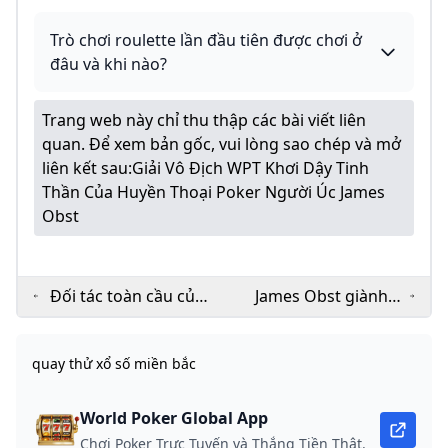
Trò chơi roulette lần đầu tiên được chơi ở
đâu và khi nào?
xổ số miền bắc quay thử
Trang web này chỉ thu thập các bài viết liên
Quay thử XSMB hôm nay - Quay thử xổ số miền Bắc lấy
quan. Để xem bản gốc, vui lòng sao chép và mở
- YouTube
liên kết sau:
Giải Vô Địch WPT Khơi Dậy Tinh
Martin Tsvetanov giành chiến thắng trong sự kiện chín
Thần Của Huyền Thoại Poker Người Úc James
Xổ Số Miền Bắc Có Bao Nhiêu Đài? 6 Đài Quay Thưởng 
Obst
Quay Thử XSMB Đại Cát⚡ Quay Thử Xổ Số Miền Bắc H
Cách sử dụng ứng dụng quay thử xsmb
xổ số miền bắc quay thử
Quay thử MB- Tham Khảo Quay thử xổ số miền Bắc (X
Quay thử xổ số - Quay số chuẩn may mắn trong ngày
Xổ Số 888 - Kết quả xổ số miền bắc - xổ số miền nam - 
Giải Độc Đắc Xổ Số Miền Bắc: Lợi ích và Rủi Ro Trong 2
Đối tác toàn cầu của
James Obst giành
Quay thử XSMB hôm nay - Quay thử MB - Quay số lấy
Quay thử xổ số 3 miền - Quay thử KQXS - Quay số ch
WPT với Câu lạc bộ
chức vô địch WPT
Quay thử MB - Quay thử xổ số miền Bắc giờ hoàng đạ
Xổ số thủ đô quay ở đâu?
bài Poker & Sòng bạc
Australia và giành
quay thử xổ số miền bắc hôm nay
quay thử xổ số miền bắc
xổ số miền bắc quay thử
Quay thử xổ số - Quay thử vận may lấy hên - Quay số 
JP Poker ở Ireland
được 585.359 đô la
Quay Thử XSMB Đại Cát⚡ Quay Thử Xổ Số Miền Bắc Hôm
Tổng giải thưởng của WPT Prime Đài Loan là bao nhiê
Quay thử xổ số 3 miền - Quay thử KQXS - Quay số ch
Úc
Quay thu xo so- Quay thử xổ số miền Bắc hôm nay miễn p
Quay thử MB - Quay thử Xổ Số Miền Bắc hôm nay - Qu
Quay thử XSMB thứ 6 – Quay thử xổ số miền Bắc thứ 6
Sử dụng đô la hộ chiếu toàn cầu WPT để vào các sự kiện 
World Poker Global App
WPT Global vs GGPoker: Bạn nên chọn nền tảng poker
Quay thử XSMB - Quay thử xổ số miền Bắc hôm nay lấ
Quay thử xổ số miền Bắc - Quay thử MB lấy hên hôm nay
Chơi Poker Trực Tuyến và Thắng Tiền Thật.