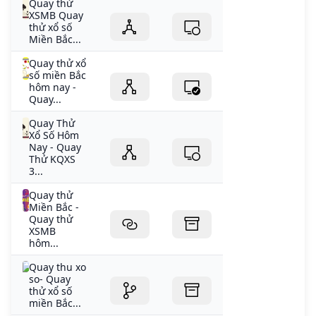
Quay thử
XSMB khi nào quay?
XSMB Quay
thử xổ số
Quay thử XSMB – Quay thử xổ số miền Bắc hôm nay lấy 
Miền Bắc...
Quay thử xổ
số miền Bắc
hôm nay -
Quay...
Quay Thử
Xổ Số Hôm
Nay - Quay
Thử KQXS
3...
Quay thử
Miền Bắc -
Quay thử
XSMB
hôm...
Quay thu xo
so- Quay
thử xổ số
miền Bắc...