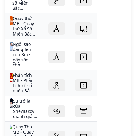
số Miền
Bắc...
Quay thử
MB - Quay
thử Xổ Số
Miền Bắc...
Ngôi sao
đang lên
của Brazil
gây sốc
cho...
Phân tích
MB - Phân
tích xổ số
miền Bắc...
Sự trở lại
của
Shevliakov
giành giải...
Quay Thu
MB - Quay