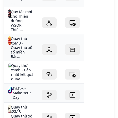
-...
Quy tắc mới
cho Thiên
đường
WSOP:
Thiết...
Quay thử
XSMB -
Quay thử xổ
số miền
Bắc...
Quay thử
xsmb - Cập
nhật kết quả
quay...
TikTok -
Make Your
Day
Quay thử
XSMB -
Quay thử xổ