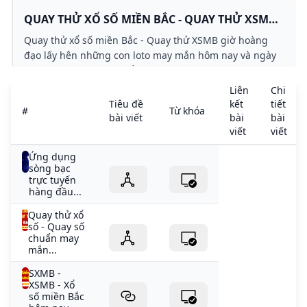
QUAY THỬ XỔ SỐ MIỀN BẮC - QUAY THỬ XSMB
GIỜ HOÀNG ĐẠO
Quay thử xổ số miền Bắc - Quay thử XSMB giờ hoàng
đạo lấy hên những con loto may mắn hôm nay và ngày
mai. Quay thử MB tại xổ số Thiên Phú.
quay thử kết quả xổ số miền bắc
Liên
Chi
Quay thử xsmb - Quay thử kết quả xổ số miền Bắc hôm n
Tiêu đề
kết
tiết
#
Từ khóa
bài viết
bài
bài
Dự đoán XSMB ngày 4/9/2024 - Thống kê XSMB thứ 4
viết
viết
Quay thử xổ số miền Bắc
Quay thử xổ số Miền Bắc xskt.com.vn
Ứng dụng
Chơi Game Bài Tiến Lên Miền Nam Miễn Phí
sòng bạc
trực tuyến
Quay thử Xổ số Quay thu Xo So Hôm nay - KQXS 3 miền l
hàng đầu...
Quay thử xổ số miền bắc - Quay thử xsmb hôm nay - Qu
Quay thử xổ
Quay thử XSMB - Quay thử MB - Quay thử xổ số miền Bắ
số - Quay số
Quay thử xổ số miền bắc - Quay thử xsmb hôm nay - Qu
chuẩn may
Xổ Số Miền Bắc Hôm Nay Quay Ở Đâu? Đọc Ngay Kết Quả
mắn...
quay thử kết quả xổ số miền bắc
SXMB -
xổ số kiến thiết miền Bắc là gì?
XSMB - Xổ
số miền Bắc
Dự đoán XSMB ngày 4/9/2024 - Thống kê XSMB thứ 4