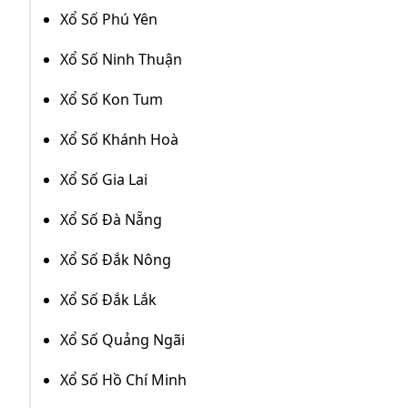
Xổ Số Phú Yên
Xổ Số Ninh Thuận
Xổ Số Kon Tum
Xổ Số Khánh Hoà
Xổ Số Gia Lai
Xổ Số Đà Nẵng
Xổ Số Đắk Nông
Xổ Số Đắk Lắk
Xổ Số Quảng Ngãi
Xổ Số Hồ Chí Minh