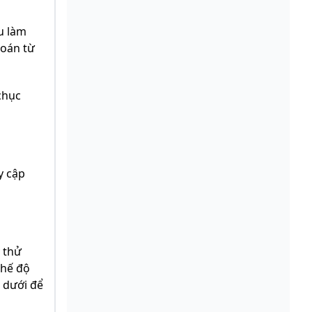
u làm
toán từ
chục
y cập
y thử
chế độ
n dưới để