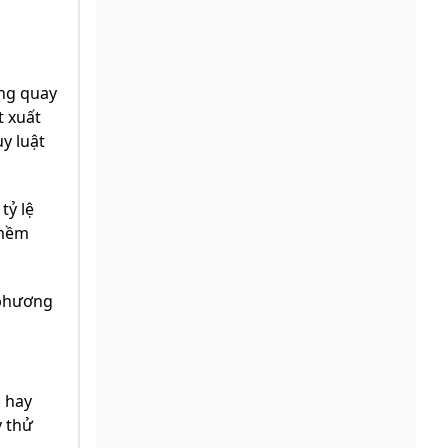
- YouTube
Quay thử xổ số miền Bắc hôm nay - Kết quả 
Quay Thử XSMB Quay thu Xo So MB - Quay T
Quay thử xổ số miền Bắc hôm nay - Kết quả 
Hyper Dash trong WPT Global là gì? Đi sâu và
Quay thử XSMB - Quay thu xổ số miền Bắc hô
XSMB 4/9 - Kết quả Xổ số miền Bắc hôm nay 4
Quay thử XSMB - Quay thử xổ số miền bắc hôm
Quay số chuẩn - Quay thử KQXS - Quay thử kết
Tương lai của trò chơi roulette là gì?
Tôi có thể chơi GGPoker ở Mỹ không?
ng quay
Quay thử Xổ số Miền Bắc - Quay thu MB - Qu
Vui Cùng Dafabet – Khám Phá Thế Giới Cá Cư
t xuất
WPT Global có ứng dụng di động không?
Quay thử miền Bắc - Quay thử XSMB - Quay th
y luật
tỷ lệ
 mềm
 phương
g hay
y thử