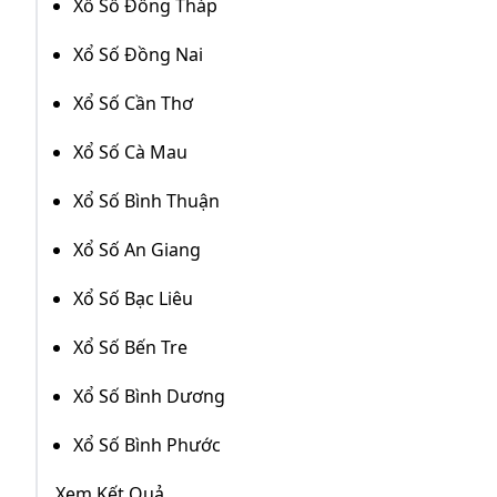
Xổ Số Đồng Tháp
Xổ Số Đồng Nai
Xổ Số Cần Thơ
Xổ Số Cà Mau
Xổ Số Bình Thuận
Xổ Số An Giang
Xổ Số Bạc Liêu
Xổ Số Bến Tre
Xổ Số Bình Dương
Xổ Số Bình Phước
Xem Kết Quả