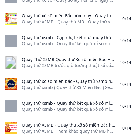
Quay thử XSMB - Quay thử xổ số Miền Bắc giờ hoàng đạ
CẦU LÔ ĂN THÔNG - YouTube
Làm cho Phil Ivey cười có thể biến thành một ngày trả lương
Giải Đặc Biệt Xổ Số Miền Bắc Là Bao Nhiêu?
Lễ hội mùa xuân toàn cầu WPT: 7.000.000 đô la giải thưởn
- YouTube
Quay thử xổ số miền Bắc hôm nay - Quay thử XSMB - Quay thử MB Quay thử XSMB - Quay thử MB - Quay thử xổ số miền Bắc hôm nay lấy cặp số may mắn - Tham khảo quay thử xổ số MB trước giờ quay - Bảng quay thử kết quả XSMB siêu nhanh và miễn phí
10/14
Quay thử XSMB - Quay thử MB - Quay thử xổ số miền Bắc hôm nay lấy cặp số may mắn - Tham khảo quay thử xổ số MB trước giờ quay - Bảng quay thử kết quả XSMB siêu nhanh và miễn phí Quay thử xổ số miền Bắc – Quay thử XSMB – Quay thử MB lấy vận may với những con số đẹp cho kết quả quay thưởng vào lúc 18h15p hôm nay.
Quay thử xsmb - Cập nhật kết quả quay thử xổ số miền bắc Quay thử xsmb - Quay thử kết quả xổ số miền bắc nhanh nhất toàn quốc. Cập nhật chuẩn xác những con số được nhận định từ các chuyên gia
10/14
Quay thử xsmb - Quay thử kết quả xổ số miền bắc nhanh nhất toàn quốc. Cập nhật chuẩn xác những con số được nhận định từ các chuyên gia
Quay Thử XSMB Quay thử Xổ số miền Bắc Hôm Nay Quay Thử MB Quay thử XSMB trước giờ tường thuật xổ số Quay thử Xổ số Miền Bắc hôm nay trước khi mua vé xổ số kiến thiết MB Quay thử MB chúc bạn may mắn!
10/14
Quay thử XSMB trước giờ tường thuật xổ số, Quay thử Xổ số Miền Bắc hôm nay trước khi mua vé xổ số kiến thiết MB, Quay thử MB chúc bạn may mắn! Đầu 2 số cuối ĐB Lần chưa về Về gần nhất Gan cực đại 2 18 lần 26/09/2024 67 lần 7 13 lần 01/10/2024 41 lần 9 11 lần 03/10/2024 51 lần 4 7 lần 07/10/2024 66 lần 8 6 lần 08/10/2024 56 lần 1 5 lần 09/10/2024 70 lần 5 4 lần 10/10/2024 58 lần 3 3 lần 11/10/2024 59 lần 6 1 lần 13/10/2024 56 lần 0 0 lần 14/10/2024 61 lần Đuôi 2 số cuối giải ĐB Lần chưa về Về gần nhất Gan cực đại 2 30 lần 14/09/2024 78 lần 5 20 lần 24/09/2024 61 lần 7 18 lần 26/09/2024 61 lần 8 8 lần 06/10/2024 70 lần 0 6 lần 08/10/2024 57 lần 9 5 lần 09/10/2024 71 lần 1 4 lần 10/10/2024 58 lần 6 3 lần 11/10/2024 56 lần 4 1 lần 13/10/2024 47 lần 3 0 lần 14/10/2024 60 lần Tổng 2 số cuối ĐB Lần chưa về Về gần nhất Gan cực đại 5 30 lần 14/09/2024 58 lần 2 24 lần 20/09/2024 64 lần 7 22 lần 22/09/2024 54 lần 4 10 lần 04/10/2024 56 lần 1 9 lần 05/10/2024 63 lần 8 6 lần 08/10/2024 59 lần 6 4 lần 10/10/2024 66 lần 9 2 lần 12/10/2024 53 lần 0 1 lần 13/10/2024 54 lần 3 0 lần 14/10/2024 67 lần Quay thử xổ số miền Bắc hay còn gọi là Quay thử XSMB, Quay thử MB, quay thử miền Bắc,… Quay thử XSMB hôm nay được máy tính chạy hoàn toàn ngẫu nhiên, không có bất cứ quy luật nào.
Quay thử xổ số miền bắc - Quay thử xsmb hôm nay - Quay thử MB Quay thử xsmb ( Quay thử XS Miền Bắc ) Xem trực tiếp quay thử kqxs Miền bắc nhanh nhất tại trường quay. Quay thử kết quả xổ số Miền Bắc hôm nay
10/14
Quay thử xsmb ( Quay thử XS Miền Bắc ) Xem trực tiếp quay thử kqxs Miền bắc nhanh nhất tại trường quay. Quay thử kết quả xổ số Miền Bắc hôm nay Quay Thử Xổ Số Miền Bắc Ngày 14-10-2024 Đặc biệt Giải nhất Giải nhì Giải ba Giải tư Giải năm Giải sáu Giải bảy Đầu Loto 0 1 2 3 4 5 6 7 8 9 Quay thử xsmb ( Quay thử XS Miền Bắc ) Xem trực tiếp quay thử kqxs Miền bắc nhanh nhất tại trường quay.
Quay thử xsmb - Quay thử kết quả xổ số miền Bắc hôm nay Quay thử xsmb - Quay thử kết quả xổ số miền Bắc hôm nay giúp bạn lựa chọn ra được những con số lưu trữ kết quả xổ số miền Bắc trong 3 năm qua
10/14
Quay thử xsmb - Quay thử kết quả xổ số miền Bắc hôm nay giúp bạn lựa chọn ra được những con số lưu trữ kết quả xổ số miền Bắc trong 3 năm qua
Quay thử XSMB - Quay thu xổ số miền Bắc hôm nay - Quay thử MB Quay thử XSMB. Tham khảo quay thử MB hôm nay. Quay thử kết quả xổ số miền bắc thần tài lấy cặp số may mắn. Bảng quay thử XSMB điện tử miễn phí.
10/14
Quay thử XSMB. Tham khảo quay thử MB hôm nay. Quay thử kết quả xổ số miền bắc thần tài lấy cặp số may mắn. Bảng quay thử XSMB điện tử miễn phí. Thống kê XSMB 15/10/2024 siêu chuẩn. Nhận định kết quả xổ số miền Bắc 15/10 con số đẹp tỷ lệ trúng cao. Tham khảo thống kê miền Bắc hôm nay thứ 3 miễn phí. Thống kê XSMB 14/10/2024 nhận định xổ số miền Bắc hôm nay siêu chuẩn xác.