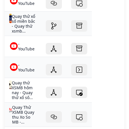
YouTube
Quay thử xổ
số miền bắc
- Quay thử
xsmb...
-
YouTube
-
YouTube
Quay thử
XSMB hôm
nay - Quay
thử xổ số...
Quay Thử
XSMB Quay
thu Xo So
MB -...