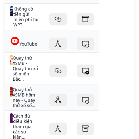
Không có
tiền gửi
miễn phí tại
WPT...
-
YouTube
Quay thử
XSMB -
Quay thu xổ
số miền
Bắc...
Quay thử
XSMB hôm
nay - Quay
thử xổ số...
Cách đủ
điều kiện
tham gia
các sự
kiện...