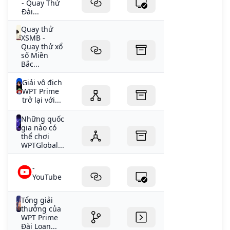
- Quay Thử
Đài...
Quay thử
XSMB -
Quay thử xổ
số Miền
Bắc...
Giải vô địch
WPT Prime
trở lại với...
Những quốc
gia nào có
thể chơi
WPTGlobal...
-
YouTube
Tổng giải
thưởng của
WPT Prime
Đài Loan...