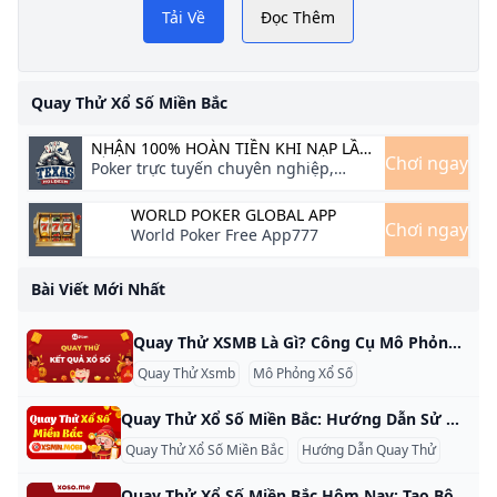
Tải Về
Đọc Thêm
Quay thử quả xổ số hôm nay ngày mai chuẩn xác
Quay thử XSMB hôm nay - Quay thử xổ số miền Bắc gi
Quay Thử XSMB - Quay Thử MB - Quay Thử Xổ Số Miền B
Quay thử XSMB hôm nay - Quay thử MB - Quay số lấy h
Bạn có biết trò chơi poker trực tuyến WPTGO
Quay thử Xổ số chọn con số may mắn hôm nay ngày mai
Quay Thử XSMB Quay thu Xo So MB - Quay Thử KQXSMB
Ngày 20-25 tháng 9 năm 2024 Giải vô địch WPT Úc
Quay thử XSMB - Quay thử xổ số miền Bắc hôm nay lấy 
Quay thử XSMB - Quay thử xổ số Miền Bắc giờ hoàng đạ
quay thử xsmb
Cách Gửi Tin Nhắn Xổ Số Miền Bắc 2026: Cú Pháp XS
Quay thử xsmb - Quay thử kết quả xổ số miền Bắc hôm n
Quay thử XSMN - Quay thử kết quả xổ số Miền Nam hôm
Quay Thử Xổ Số Miền Bắc
Quay Thu MB - Quay Thử Xổ Số Miền Bắc - Quay Thử XS
Quay thử MB- Tham Khảo Quay thử xổ số miền Bắc (X
Quay thử MB- Tham Khảo Quay thử xổ số miền Bắc (XSM
Công nghệ đã ảnh hưởng đến trò chơi roulette như thế 
Quay Thử Xổ Số Miền Bắc - Quay Thu XSMB Hom Nay
NHẬN 100% HOÀN TIỀN KHI NẠP LẦN
22bet – Trải Nghiệm Cá Cược Trực Tuyến Đẳng Cấp
xổ số thêm
- YouTube
Chơi ngay
ĐẦU
Poker trực tuyến chuyên nghiệp,
xổ số miền Bắc có từ năm bao nhiêu?
Quay thử XSMB hôm nay - Quay thử xổ số miền Bắc lấy m
Đối tác toàn cầu của WPT với Câu lạc bộ bài Poker & Sòng
giành giải thưởng hấp dẫn
Thống kê XSMB 4/9/2024-Phân tích Xổ Số Miền Bắc thứ 4
Quay Thử XSMB - Quay Thử MB - Quay Thử Xổ Số Miền B
Quay số điện tử chuẩn - Quay thử KQ XS - Quay thử kết q
WORLD POKER GLOBAL APP
- YouTube
Chơi ngay
Sách hướng dẫn giải đấu WPT Playground 2024
World Poker Free App777
- YouTube
Quay thử XSMB hôm nay - Quay thử MB - Quay số lấy h
Quay thử xổ số - Quay thử vận may lấy hên - Quay số ch
Quay thử xổ số miền Bắc - Quay thử XSMB thần tài hôm 
Quay Thử Xổ Số Miền Bắc: Hướng Dẫn Sử Dụng Công Cụ
quay thử kết quả xổ số miền bắc
xổ số miền bắc quay thử
Bài Viết Mới Nhất
Roulette đóng vai trò gì trong văn hóa đại chúng chẳng
Xổ số Miền Bắc 90 ngày - XSMB 90 ngày
Xem video nóng hot mới nhất truyền hình trực tuyến TV
Quay thử XSMB hôm nay - Quay thử xổ số Miền Bắc giờ 
- YouTube
quay thử xổ số miền bắc hôm nay
Quay thử xổ số Miền Bắc hôm nay - Quay thu MB lấy hên
Quay Thử XSMB Là Gì? Công Cụ Mô Phỏng Xổ Số Miền Bắc Miễn Phí Quay Thử XSMB Là Gì? Công Cụ Mô Phỏng Xổ Số Miền Bắc Miễn Phí Quay thử XSMB là công cụ mô phỏng quá trình tạo một bảng số ngẫu nhiên theo bố cục quen thuộc của xổ số miền Bắc. Người dùng chỉ cần nhấn nút quay thử để hệ thống tạo một bộ kết quả mới trong vài giây. Kết quả trên công cụ quay thử không phải dữ liệu từ kỳ quay chính thức, không đại diện cho kết quả sẽ xuất hiện và không có khả năng bảo đảm trúng thưởng.
Quay thử xổ số miền Bắc hôm nay - Quay thu XSMB ngày
WSOP USA Top 8 Câu hỏi thường gặp
Phil Ivey tổ chức trò chơi gặp gỡ lễ hội tại Wynn Las Veg
Quay thử Xổ số Miền Bắc - Quay thu MB - Quay thử XSM
Quay Thử Xsmb
Mô Phỏng Xổ Số
Bộ Số Ngẫu Nhiên
quay thử xsmb
Quay thử XSMB thứ 3 – Quay thử xổ số miền Bắc thứ 3
Giải vô địch thế giới WPT 2024 khai mạc tại Wynn Las Vega
Quay thử xổ số 3 miền - Quay thử KQXS - Quay số chuẩ
Quay thử XSMB - Quay thử kết quả xổ số Miền Bắc hôm 
Giải Đặc Biệt Xổ Số Miền Bắc Là Bao Nhiêu?
Quay thử xsmb - Cập nhật kết quả quay thử xổ số miền b
Quay Thử Xổ Số Miền Bắc: Hướng Dẫn Sử Dụng Công Cụ Từng Bước Quay Thử Xổ Số Miền Bắc: Hướng Dẫn Sử Dụng Công Cụ Từng Bước Quay thử xổ số miền Bắc là thao tác sử dụng một công cụ điện tử để tạo bảng số mô phỏng. Người dùng không cần tự nhập từng con số; hệ thống sẽ tự động tạo và sắp xếp chúng sau khi nhận lệnh bắt đầu. Hướng dẫn dưới đây tập trung vào cách sử dụng công cụ đúng chức năng, cách đọc giao diện và cách xử lý khi trang không tạo được kết quả.
Sòng bạc toàn cầu WPT: Một cuộc phiêu lưu đầy thú vị
Quay Thử XSMB Đại Cát⚡ Quay Thử Xổ Số Miền Bắc Hôm
- YouTube
Xổ số Miền Bắc 90 ngày - XSMB 90 ngày
Quay thử XSMB - Quay thử kết quả xổ số Miền Bắc hôm 
Quay Thử Xổ Số Miền Bắc
Hướng Dẫn Quay Thử
Xổ Số 
Quay Thu MB - Quay Thử Xổ Số Miền Bắc - Quay Thử XS
Quay thử xổ số miền bắc - Quay thử xsmb hôm nay - Qu
Quay thử MB- Tham Khảo Quay thử xổ số miền Bắc (XSM
Bitstarz không cần tiền thưởng lên tới 5 BTC và 200 vòng
Quy tắc mới cho Thiên đường WSOP: Thiết bị điện tử và H
Quay Thử XSMN - Quay Thử Miền Nam Hôm Nay - Quay 
- YouTube
Quay Thử Xổ Số Miền Bắc Hôm Nay: Tạo Bộ Số Mô Phỏng Theo Ngày Quay Thử Xổ Số Miền Bắc Hôm Nay: Tạo Bộ Số Mô Phỏng Theo Ngày Quay thử xổ số miền Bắc hôm nay là công cụ tạo bảng số ngẫu nhiên tại thời điểm người dùng truy cập. Từ “hôm nay” thể hiện ngày sử dụng công cụ, không có nghĩa hệ thống đã biết trước kết quả của kỳ quay trong ngày. Một trang quay thử theo ngày nên tự động hiển thị ngày hiện tại và cho phép người dùng tạo nhiều bảng mô phỏng mà không cần chờ cập nhật thủ công.