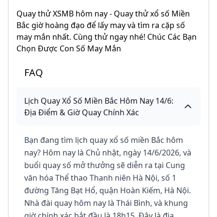
Quay thử xổ số miền bắc - Quay thử xsmb hôm nay - 
Quay thử xsmb - Quay thử kết quả xổ số miền Bắc hôm nay
Quay số điện tử chuẩn - Quay thử KQ XS - Quay thử kết quả
quay thử kết quả xổ số miền bắc
WPT Global tổ chức sự kiện ở những quốc gia và khu 
Quay thử XSMB hôm nay - Quay thử xổ số Miền
Quay thử XSMB - Quay thử kết quả xổ số Miền bắc hôm na
Quay thử XSMB 4/9 : Quay thử kết quả xổ số miền Bắc ngày
Quay thu xo so- Quay thử xổ số miền Bắc hôm nay miễn
quay thử xổ số miền bắc
Bắc giờ hoàng đạo để lấy may và tìm ra cặp số
Quay thử xổ số miền Bắc - Quay thử XSMB giờ hoàng đạo
Quay thử xổ số Miền Bắc theo giờ hoàng đạo hôm nay
Sách hướng dẫn giải đấu WPT Australia 2024
Luật Chơi Poker Online tại DA88
may mắn nhất. Cùng thử ngay nhé! Chúc Các Bạn
Paulius Plausinaitis thắng GGMmillion$ SHR với số tiền 31
- YouTube
Quay thử Xổ số chọn con số may mắn hôm nay ngày m
- YouTube
Chọn Được Con Số May Mắn
Quay thử XSMB - Quay thử xổ số miền Bắc hôm nay lấy ma
Quay thử XSMB - Quay thử xổ số Miền Bắc giờ hoàng đạo
Quay thử XSMB - Quay thử kết quả xổ số Miền bắc hô
Quay Thử XSMB Quay thu Xo So MB - Quay Thử KQXS
WPT Global ¥ 110 CN ¥ triệu Chủ nhật Hyper PKO Showdo
- YouTube
Quay Thử XSMB - Quay Thử Xổ Số Miền Bắc Hôm Nay
quay thử xổ số miền bắc hôm nay
quay thử xổ số miền bắc hôm nay
FAQ
XSMB – Quay Thử Dự Đoán Kết Quả Xổ Số Miền Bắc Hô
Quay thử XSMB hôm nay - Quay thử xổ số miền Bắc giờ ho
Quay thử xổ số miền Bắc - Quay thử kết quả XSMB hôm na
Quay thử xsmb - Cập nhật kết quả quay thử xổ số miề
Quay thử xsmb - Quay thử kết quả xổ số miền Bắc hô
- YouTube
Quay thử XSMN hôm nay - Quay thử xổ số miền Nam l
Quay thử xổ số miền bắc - Quay thử xsmb hôm nay - Quay
Quay thử XS - Quay thử KQXS - Quay thử kết quả xổ số hô
Quay thử xổ số - Quay thử vận may lấy hên - Quay số 
Quay thử XSMB hôm nay - Quay thử xổ số miền Bắc gi
- YouTube
James Obst giành chức vô địch WPT Australia và giành
WPT Global vs GGPoker: Bạn nên chọn nền tảng poker
- YouTube
Quay thử Miền Bắc - Quay thử XSMB hôm nay - Quay 
Lịch Quay Xổ Số Miền Bắc Hôm Nay 14/6:
Quay Thử Xổ Số Miền Bắc - Quay Thử Miền Bắc Giờ H
Đủ điều kiện tham quan Red Dragon Poker Tour Jeju 2
Quay thử xổ số miền Bắc - Quay thử XSMB thần tài hô
Quay thử MB - Quay thử Xổ Số Miền Bắc hôm nay - Qu
Địa Điểm & Giờ Quay Chính Xác
Quay Thử Xổ Số Hôm Nay - Quay Thử KQXS 3 Miền
Bitstarz không cần tiền thưởng lên tới 5 BTC và 200 v
Rake Chase là gì?
- YouTube
- YouTube
quay thử xsmb
Quay thử xổ số miền bắc - Quay thử xsmb hôm nay - 
Quay Thử Xổ Số Miền Bắc - Quay Thử Đài Miền Bắc - 
Bạn đang tìm lịch quay xổ số miền Bắc hôm
Quay thử xổ số Miền Bắc kết quả xsmb hôm nay hdme
Quay Thử XSMB Là Gì? Công Cụ Mô Phỏng Xổ Số Miền 
Giới Thiệu Casino Online Vip79
Quay thử XSMB - Quay thử kết quả xổ số Miền Bắc hô
nay? Hôm nay là Chủ nhật, ngày 14/6/2026, và
- YouTube
undefined - YouTube
WPT Global vs GGPoker: Bạn nên chọn nền tảng poker
buổi quay số mở thưởng sẽ diễn ra tại Cung
- YouTube
Quay thử XSMB - Quay thử xổ số Miền Bắc giờ hoàng 
Quay thử Miền Bắc - Quay thử XSMB hôm nay - Quay 
văn hóa Thể thao Thanh niên Hà Nội, số 1
Quay thử xổ số miền Bắc hôm nay - Quay thử XSMB - 
Quay số chuẩn - Quay thử KQXS - Quay thử kết quả xổ 
Sòng bạc tiền thưởng hàng đầu không có tiền gửi vào 
đường Tăng Bạt Hổ, quận Hoàn Kiếm, Hà Nội.
Quay thử xổ số miền Bắc hôm nay - Kết quả quay thử
quay thử xsmb
quay thử xổ số miền bắc
Nhà đài quay hôm nay là Thái Bình, và khung
- YouTube
Dự đoán XSMB ngày 4/9/2024 - Thống kê XSMB thứ 4
Giải vô địch tiền thưởng vàng: Cú sút hàng tuần của b
xổ số thêm
giờ chính xác bắt đầu là 18h15. Đây là địa