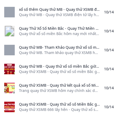
xổ số thêm Quay thử MB - Quay thử XSMB điện tử lấy hên trước giờ tường thuật.❤️ Quay thử xổ số miền Bắc hôm nay để chọn ra cặp số thần tài MAY MẮN chúc bạn phát tài!
10/14
Quay thử MB - Quay thử XSMB điện tử lấy hên trước giờ tường thuật.❤️ Quay thử xổ số miền Bắc hôm nay để chọn ra cặp số thần tài MAY MẮN, chúc bạn phát tài! Xin mời nhập ngày tháng năm sinh Chọn ngày12345678910111213141516171819202122232425262728293031Chọn tháng123456789101112Chọn năm1950195119521953195419551956195719581959196019611962196319641965196619671968196919701971197219731974197519761977197819791980198119821983198419851986198719881989199019911992199319941995199619971998199920002001200220032004200520062007200820092010201120122013201420152016201720182019202020212022 Xem ngayXem lại Hôm nay ngày tương quan giữa thiên can, địa chi, ngũ hành, quái số máy tính xin đề xuất số đẹp dựa trên:
Quay Thử Xổ Số Miền Bắc - Quay Thử Miền Bắc Giờ Hoàng Đạo Quay thử xổ số miền Bắc hôm nay mới nhất . Quay thử XSMB giờ hoàng đạo với sự xuất hiện của các con số may mắn ngẫu nhiên từ giải 7 đến giải đặc biệt.
10/14
Quay thử xổ số miền Bắc hôm nay mới nhất . Quay thử XSMB giờ hoàng đạo với sự xuất hiện của các con số may mắn, ngẫu nhiên từ giải 7 đến giải đặc biệt. Trang chủ Quay thử XSMB Kết quả quay thử XSMB ngày 14/10/2024 - Quay thử xổ số miền Bắc NHẤP QUAY THỬ XSMB Kết quả quay thử xổ số Miền bắc Thứ 2, 14/10/2024 ĐB 02803 G.
Quay thử MB- Tham Khảo Quay thử xổ số miền Bắc (XSMB) Quay thử MB. Tham khảo quay thử XSMB hôm nay trước giờ quay. Quay thử kết quả xổ số miền bắc lấy cặp số may mắn. Bảng quay thử XSMB siêu nhanh và miễn phí.
10/14
Quay thử MB. Tham khảo quay thử XSMB hôm nay trước giờ quay. Quay thử kết quả xổ số miền bắc lấy cặp số may mắn. Bảng quay thử XSMB siêu nhanh và miễn phí. Quay thử XSMB hôm nay sẽ cung cấp cho các bạn vận may từ những con số đẹp cho kết quả xổ số miền Bắc được quay số vào 18h15 mỗi tối hàng tuần Kết quả quay thử mb được các kỹ sư lập trình của chúng tôi xử lý thông qua phần mềm của hệ thống máy tính được lập trình sẵn các tính toán số liệu được lưu trữ trong hệ thống nhiều năm, có cơ sở cực chuẩn.
Quay thử MB - Quay thử xổ số miền Bắc giờ hoàng đạo Quay thử XSMB - Quay thử xổ số miền Bắc giờ hoàng đạo giúp bạn có các cặp số thần tài may mắn trước khi chơi lô tô miền Bắc
10/14
Quay thử XSMB - Quay thử xổ số miền Bắc giờ hoàng đạo giúp bạn có các cặp số thần tài may mắn trước khi chơi lô tô miền Bắc ĐB G.1 G.2 G.3 G.4 G.5 G.6 G.7 Đầu Đuôi 0 7 1 4,8 2 1,5,7 3 1,3,7,9 4 0,2,6,8 5 6 3 7 0,8 8 3,6,6,8 9 1,1,6,6,8,8 Đầu Đuôi 4,7 0 2,3,9,9 1 4 2 3,6,8 3 1 4 2 5 4,8,8,9,9 6 0,2,3 7 1,4,7,8,9,9 8 3 9 Tham khảo soi cầu xổ số miền Bắc- Dự đoán XSMB 15/10/2024 hôm nay chính xác nhất và miễn phí
Quay thử XSMB - Quay thử kết quả xổ số Miền Bắc hôm nay Trang quay thử XSMB hôm nay chính xác dựa trên các xác xuất thống kê của con số và dự đoán dựa trên các số liệu qua từng năm của xổ số Miền Bắc.
10/14
Trang quay thử XSMB hôm nay chính xác dựa trên các xác xuất thống kê của con số và dự đoán dựa trên các số liệu qua từng năm của xổ số Miền Bắc. email protected
Quay thử XSMB - Quay thử xổ số Miền Bắc giờ hoàng đạo Quay thử XSMB 666 lấy hên - Quay thử xổ số miền Bắc theo giờ hoàng đạo hôm nay để lấy may và chọn ra cặp số thần tài trước khi chơi lô tô.
10/14
Quay thử XSMB 666 lấy hên - Quay thử xổ số miền Bắc theo giờ hoàng đạo hôm nay để lấy may và chọn ra cặp số thần tài trước khi chơi lô tô. ketquaveso.mobi Trang chủ XSMB XSMN XSMT Dự đoán Quay thử Sổ mơ Sổ kết quả Điện toán Vietlott Thống kê Tin tức Trang chủ XSMB Thứ 2 Thứ 3 Thứ 4 Thứ 5 Thứ 6 Thứ 7