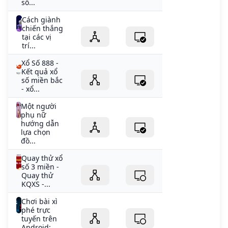
số...
Cách giành
chiến thắng
tại các vị
trí...
Xổ Số 888 -
Kết quả xổ
số miền bắc
- xổ...
Một người
phụ nữ
hướng dẫn
lựa chọn
đồ...
Quay thử xổ
số 3 miền -
Quay thử
KQXS -...
Chơi bài xì
phé trực
tuyến trên
Android:...