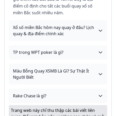
Quay thử XSMB hôm nay - Quay thử MB - Quay số lấy
Lịch trình giải đấu toàn cầu WPT 2025
Quay thử Xổ số chọn con số may mắn hôm nay ngày m
điểm cố định cho tất các buổi quay xổ số
Giải Độc Đắc Xổ Số Miền Bắc: Lợi ích và Rủi Ro Trong 2
Sòng bạc tiền thưởng hàng đầu không có tiền gửi vào 
Sử dụng mã tiền thưởng WPT777 để yêu cầu ưu đãi đặc
Sử dụng đô la hộ chiếu toàn cầu WPT để vào các sự kiệ
Quay thử XSMB hôm nay - Quay thử MB - Quay số lấy
miền Bắc suốt nhiều năm.
Quay thử XSMB hôm nay - Quay thử xổ số miền Bắc gi
Quay thử XSMB Quay thử xổ số Miền Bắc hôm nay
- YouTube
Xổ số miền Bắc quay thưởng lúc mấy giờ? Quy trình chi
Sòng bạc toàn cầu WPT: Một cuộc phiêu lưu đầy thú vị
Xổ số miền Bắc hôm nay quay ở đâu? Lịch
Quay thử XSMB 5/9 : Quay thử kết quả xổ số miền Bắc
- YouTube
quay & địa điểm chính xác
Quay Thử XSMB - Quay Thử Xổ Số Miền Bắc Hôm Nay
Quay thử XSMB Chuẩn Xác - Quay thử kết quả xổ số m
- YouTube
Quay thử xổ số Miền Bắc xskt.com.vn
Vincent Meli tăng lên 100.000 với K♣️ J♣️ Francois Tosques
Làm cho Phil Ivey cười có thể biến thành một ngày trả l
TP trong WPT poker là gì?
Màu Bỗng Quay XSMB Là Gì? Sự Thật Ít
Người Biết
Rake Chase là gì?
quay thử xổ số miền bắc hôm nay
Trang web này chỉ thu thập các bài viết liên
XSMB Có Bao Nhiêu Tỉnh? Con Số Chính Xác 2026