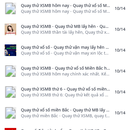
Cách bắt đầu chơi bài xì phé trực tuyến vào năm 2025: Hư
Quay thử XSMB – Quay thử xổ số miền Bắc hôm nay lấy hê
Quay thử XSMB hôm nay - Quay thử xổ số Miền Bắc giờ hoàng đạo Quay thử XSMB hôm nay - Quay thử xổ số Miền Bắc giờ hoàng đạo để lấy may và tìm ra cặp số may mắn nhất. Cùng thử ngay nhé!
Quay Thử Xổ Số Hôm Nay - Quay Thử KQXS 3 Miền
10/14
Hướng dẫn rút tiền toàn cầu của WPT: Tiền mặt được thực 
Sử dụng đô la hộ chiếu toàn cầu WPT để vào các sự kiện cổ
Quay thử XSMB hôm nay - Quay thử xổ số Miền Bắc giờ hoàng đạo để lấy may và tìm ra cặp số may mắn nhất. Cùng thử ngay nhé! Chúc Các Bạn Chọn Được Con Số May Mắn
- YouTube
Quay thử XSMB - Quay thử xổ số miền bắc hôm nay lấy hên
Một phát bắn - Giải đấu Freezeout của WPT Global
Quay thử XSMB - Quay thử xổ số Miền Bắc giờ hoàng đạ
- YouTube
Sử dụng mã tiền thưởng WPT777 để yêu cầu ưu đãi đặc biệt
Quay thử XSMB - Quay thử MB lấy hên - Quay thử xổ số Miền Bắc Quay thử XSMB thần tài lấy hên Quay thử xổ số miền Bắc hôm nay giờ hoàng đạo may mắn vượt trội Quay thử MB điện tử chốt kết quả phát đạt trước kỳ quay số gần nhất
Quay thử XSMB hôm nay - Quay thử xổ số Miền Bắc giờ 
10/14
Quay thử XS - Quay thử KQXS - Quay thử kết quả xổ số hô
Đối tác toàn cầu của WPT với Câu lạc bộ bài Poker & Sòng b
Quay thử XSMB thần tài lấy hên, Quay thử xổ số miền Bắc hôm nay giờ hoàng đạo may mắn vượt trội, Quay thử MB điện tử chốt kết quả phát đạt trước kỳ quay số gần nhất Giải 1 … Giải 2 …… Giải 3 ……………… Giải 4 ………… Giải 5 ……………… Giải 6 ……… Giải 7 ………… Giải ĐB … Lô tô quay thử Miền Bắc Đầu Lô tô Lô tô Đuôi 0 0 1 1 2 2 3 3 4 4 5 5 6 6 7 7 8 8 9 9 Quay thử Bạc nhớ: được thiết lập mặc định cho những cặp số được tính toán theo bảng kết quả miền Bắc ở các vòng quay trước đó Quay thử theo ngày sinh người chơi: Nhận định những cặp số may mắn theo ngày cho mỗi cá nhân khác nhau phù hợp với vận mệnh, phong thủy của bản thân.
Quay Thử Xổ Số Miền Bắc - Quay Thử Đài Miền Bắc - XS
Quay Thu MB - Quay Thử Xổ Số Miền Bắc - Quay Thử XSMB
Quay thử xsmb - Cập nhật kết quả quay thử xổ số miền bắc
Trò chơi roulette lần đầu tiên được chơi ở đâu và khi nào
Quay thử XSMB - Quay thu xổ số miền Bắc hôm nay - Quay
Quay thử XSMB - Quay thử kết quả xổ số Miền Bắc hôm na
Quay thử xổ số - Quay thử vận may lấy hên - Quay số chuẩn Quay thử xổ số - Quay thử vận may xin lộc thần tài lấy hên - Quay số chuẩn nhất tại A Trúng Rồi trúng ngay cặp lô may mắn.
Quay thử xổ số miền bắc - Quay thử xsmb hôm nay - Qu
10/14
XSMB Chu nhat - Xổ Số Miền Bắc Chủ nhật Hàng Tuần - SX
Quay thử xổ số miền Bắc hôm nay - Quay thử XSMB - Quay
Quay thử xổ số - Quay thử vận may xin lộc thần tài lấy hên - Quay số chuẩn nhất tại A Trúng Rồi trúng ngay cặp lô may mắn. Giải 1 … Giải 2 …… Giải 3 ……………… Giải 4 ………… Giải 5 ……………… Giải 6 ……… Giải 7 ………… Giải ĐB … Lô tô quay thử Miền Bắc Đầu Lô tô Lô tô Đuôi 0 0 1 1 2 2 3 3 4 4 5 5 6 6 7 7 8 8 9 9
xổ số miền bắc quay thử
quay thử kết quả xổ số miền bắc
quay thử xsmb
Quay thử XSMB 4/9 : Quay thử kết quả xổ số miền Bắc ng
Quay thử XSMB - Quay thử xổ số miền Bắc hôm nay thử vậ
- YouTube
Quay thử XSMB - Quay thử xổ số Miền Bắc hôm nay Quay thử XSMB hôm nay chính xác nhất. Kết quả quay thử xổ số miền Bắc sẽ giúp anh em tìm ra con số may mắn có khả năng về cao nhất.
Quay thử XSMB - Quay thử kết quả xổ số Miền Bắc hôm 
10/14
Quay thử XSMB - Quay thử xổ số Miền Bắc giờ hoàng đạo
Quay thử xổ số 3 miền - Quay thử KQXS - Quay số chuẩn 
Quay thử XSMB hôm nay chính xác nhất. Kết quả quay thử xổ số miền Bắc sẽ giúp anh em tìm ra con số may mắn có khả năng về cao nhất. Chọn tỉnh quay thửMiền BắcMiền TrungMiền Nam An Giang Bạc Liêu Bắc Ninh Bến Tre Bình Dương Bình Định Bình Phước Bình Thuận Cà Mau Cần Thơ Đà Lạt Đà Nẵng Đắc Lắc Đắc Nông Đồng Nai Đồng Tháp Gia Lai Hà Nội Hải Phòng Hậu Giang Khánh Hoà Kiên Giang Kon Tum Long An Nam Định Phú Yên Quảng Bình Quảng Nam Quảng Ngãi Quảng Ninh Quảng Trị Sóc Trăng Tây Ninh Thái Bình Thừa Thiên Huế Tiền Giang Trà Vinh Vũng Tàu Ninh Thuận Hồ Chí Minh Vĩnh Long Miền BắcMiền NamMiền TrungQuay thửQuay thử đài: Nam Định
- YouTube
- YouTube
Quay số điện tử chuẩn - Quay thử KQ XS - Quay thử kết quả
Một người phụ nữ hướng dẫn lựa chọn đồ chơi tình dục
Trò chơi roulette lần đầu tiên được chơi ở đâu và khi nào?
Doug Polk phải đối mặt với phản ứng dữ dội khi chơi trong 
Quay thử XSMB thứ 6 – Quay thử xổ số miền Bắc thứ 6 Quay thử XSMB thứ 6: Quay thử kết quả xổ số miền Bắc thứ 6 vào giờ hoàng đạo quay số lấy hên và lấy số may mắn XSMB thu 6.
Quay thử xổ số - Quay thử vận may lấy hên - Quay số ch
10/14
Quay thử XSMB - Quay thu xổ số miền Bắc hôm nay - Quay
- YouTube
Quay thử XSMB thứ 6: Quay thử kết quả xổ số miền Bắc thứ 6 vào giờ hoàng đạo, quay số lấy hên và lấy số may mắn XSMB thu 6. Loto Loto theo đầu Loto theo đuôi 0 1 2 3 4 5 6 7 8 9
Quay thử XSMB - Quay thử kết quả xổ số miền Bắc hôm 
Quay thử XSMB – Quay thử xổ số miền Bắc hôm nay lấy hê
Xổ Số Miền Bắc Quay Trực Tiếp Ở Đâu? Địa ChỉChính Xác 20
Quay thử XSMB - Quay thu xổ số miền Bắc hôm nay - Qu
- YouTube
Quay Thử XSMB Đại Cát⚡ Quay Thử Xổ Số Miền Bắc Hôm N
Quay thử xổ số miền Bắc - Quay thử MB lấy hên hôm nay Quay thử miền Bắc - Quay thử XSMB quay thử xổ số miền Bắc giờ hoàng đạo hôm nay lấy may mắn và tìm ra các cặp số ưng ý nhất trước khi mua vé số miền Bắc.
- YouTube
10/14
- YouTube
Quay thử XSMB hôm nay - Quay thử xổ số miền Bắc giờ ho
Quay thử miền Bắc - Quay thử XSMB, quay thử xổ số miền Bắc giờ hoàng đạo hôm nay lấy may mắn và tìm ra các cặp số ưng ý nhất trước khi mua vé số miền Bắc. XSMB / XSMB Thứ 2 / XSMB 14/10/2024 ĐầuĐuôiĐầuĐuôi00112233445566778899 Thống kê 2 số cuốiThống kê đặc biệt tuầnSXMBThống kê tần suất lotoTần suất cặp lôtôThống kê lô ganQuay thử miền BắcThống kê vị trí MãĐB02803190299260112 10794397101 69070 96886 78765 41456 6579844529 7984 3050 547551036 9125 3956 5064 9582 76896318 226 055742 70 50 55
Quay số điện tử chuẩn - Quay thử KQ XS - Quay thử kết q
Quay thử XSMB - Quay thử xổ số miền bắc hôm nay lấy hên
Quay thử xổ số Miền Bắc xskt.com.vn
Quay thử Xổ số Quay thu Xo So Hôm nay - KQXS 3 miền l
- YouTube
- YouTube