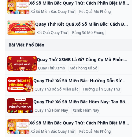
Quay Thử XSMB - Quay Thử MB - Quay Thử Xổ Số Miền B
quay thử kết quả xổ số miền bắc
XSMB – Quay Thử Dự Đoán Kết Quả Xổ Số Miền Bắc Hôm 
Xổ Số Miền Bắc Quay Thử: Cách Phân Biệt Mô Phỏng Và Kết Quả Thực Xổ Số Miền Bắc Quay Thử: Cách Phân Biệt Mô Phỏng Và Kết Quả Thực Xổ số miền Bắc quay thử là cách gọi khác của công cụ mô phỏng tạo bảng số ngẫu nhiên. Dù thứ tự từ khác với “quay thử xổ số miền Bắc”, nhu cầu chính vẫn là tìm một tiện ích có thể tạo kết quả thử trên điện thoại hoặc máy tính. Điểm quan trọng nhất là phân biệt bảng mô phỏng với kết quả thực tế.
Quay thử XSMB - Quay thử xổ số miền Bắc hôm nay thử 
- YouTube
Các giải đấu poker trực tuyến hàng đầu để xem và chơi 
Xổ Số Miền Bắc Quay Thử
Kết Quả Mô Phỏng
Phân Biệt K
Quay Thử XSMB - Quay Thử MB - Quay Thử Xổ Số Miền B
undefined - YouTube
quay thử kết quả xổ số miền bắc
Quay Thử Kết Quả Xổ Số Miền Bắc: Cách Đọc Và Kiểm Tra Bảng Số Quay Thử Kết Quả Xổ Số Miền Bắc: Cách Đọc Và Kiểm Tra Bảng Số Quay thử kết quả xổ số miền Bắc tạo ra một bảng số mô phỏng với nhiều hàng và dãy số. Người dùng cần đọc đúng cấu trúc của bảng, đặc biệt với các dãy có số 0 ở đầu hoặc nhiều ô được hiển thị trên cùng một hàng. Bảng được tạo từ công cụ quay thử chỉ có giá trị mô phỏng.
Quay Thử Xổ Số Miền Bắc - Quay Thu XSMB Hom Nay
Một người phụ nữ hướng dẫn lựa chọn đồ chơi tình dục
Quay thử XSMB - Quay số may mắn xổ số miền Bắc hôm 
Quay thử xổ số miền Bắc - Quay thử XSMB giờ hoàng đạ
Kết Quả Quay Thử
Bảng Số Mô Phỏng
Kiểm Tra Kết Qu
Quay thử MB xổ số miền Bắc lấy gợi ý các cặp số may m
Xổ số Miền Bắc 90 ngày - XSMB 90 ngày
xổ số miền bắc quay thử
quay thử kết quả xổ số miền bắc
quay thử xổ số miền bắc
Bài Viết Phổ Biến
Quay thử XSMB - Quay thử MB lấy hên - Quay thử xổ số 
Xổ Số Miền Bắc Hôm Nay Quay Ở Đâu? Đọc Ngay Kết Quả
Quay thử XSMB - Quay thử MB - Quay thử xổ số miền Bắ
Quay thử XSMB - Quay thử xổ số miền Bắc hôm nay thử 
Sự trở lại của Shevliakov giành giải thưởng hàng triệu 
Mẹo mới toàn cầu của WPT: Xem trước cá cược tuần 6 c
Quay Thu MB - Quay Thử Xổ Số Miền Bắc - Quay Thử XS
Quay thử miền Bắc - Quay thử XSMB - Quay thử MB lấy 
XSMB Chu nhat - Xổ Số Miền Bắc Chủ nhật Hàng Tuần - 
quay thử xổ số miền bắc
- YouTube
Quay Thử XSMB Là Gì? Công Cụ Mô Phỏng Xổ Số Miền Bắc Miễn Phí Quay Thử XSMB Là Gì? Công Cụ Mô Phỏng Xổ Số Miền Bắc Miễn Phí Quay thử XSMB là công cụ mô phỏng quá trình tạo một bảng số ngẫu nhiên theo bố cục quen thuộc của xổ số miền Bắc. Người dùng chỉ cần nhấn nút quay thử để hệ thống tạo một bộ kết quả mới trong vài giây. Kết quả trên công cụ quay thử không phải dữ liệu từ kỳ quay chính thức, không đại diện cho kết quả sẽ xuất hiện và không có khả năng bảo đảm trúng thưởng.
Điều khoản tiền thưởng toàn cầu của WPT: Tiền mặt được
Xổ số thủ đô quay ở đâu?
Quay Thử XSMB - Quay Thử Xổ Số Miền Bắc Hôm Nay
Dự đoán XSMB ngày 4/9/2024 - Thống kê XSMB thứ 4
phimhaivn
- YouTube
Quay Thử Xsmb
Mô Phỏng Xổ Số
Bộ Số Ngẫu Nhiên
WPT Global tổ chức sự kiện ở những quốc gia và khu vực
phimhaivn
Cách Gửi Tin Nhắn Xổ Số Miền Bắc 2026: Cú Pháp XSMB
Dự đoán XSMB ngày 4/9/2024 - Thống kê XSMB thứ 4
Quay Thử XSMB - Quay Thử Xổ Số Miền Bắc Hôm Nay
Xổ số miền Bắc quay thưởng lúc mấy giờ? Quy trình chi t
Quay thử xổ số miền Bắc hôm nay - Quay thử XSMB - Qu
Mẹo mới toàn cầu của WPT: Xem trước cá cược tuần 6 c
XSMB mở thưởng ngày nào?
undefined - YouTube
Phil Ivey tổ chức trò chơi gặp gỡ lễ hội tại Wynn Las Veg
Quay thử xổ số - Quay số lấy hên cho ngày hôm nay
Quay Thử Xổ Số Miền Bắc: Hướng Dẫn Sử Dụng Công Cụ Từng Bước Quay Thử Xổ Số Miền Bắc: Hướng Dẫn Sử Dụng Công Cụ Từng Bước Quay thử xổ số miền Bắc là thao tác sử dụng một công cụ điện tử để tạo bảng số mô phỏng. Người dùng không cần tự nhập từng con số; hệ thống sẽ tự động tạo và sắp xếp chúng sau khi nhận lệnh bắt đầu. Hướng dẫn dưới đây tập trung vào cách sử dụng công cụ đúng chức năng, cách đọc giao diện và cách xử lý khi trang không tạo được kết quả.
- YouTube
- YouTube
Sòng bạc trực tuyến đáng tin cậy nhất: WPT Global
- YouTube
Hướng Dẫn Chi Tiết Về Fun88 Đăng Nhập
Quay Thử Xổ Số Miền Bắc
Hướng Dẫn Quay Thử
Xổ Số 
Chơi Tiến Lên Miền Nam Offline: Hướng Dẫn Tải Game và
Quay thử xổ số miền Bắc
Quay thử xổ số Miền Bắc theo giờ hoàng đạo hôm nay
Quay thử Xổ số chọn con số may mắn hôm nay ngày mai
- YouTube
Quay thử XSMN hôm nay - Quay thử xổ số miền Nam lấy
Quay Thu MB - Quay Thử Xổ Số Miền Bắc Hôm Nay
Giải vô địch WPT Prime trở lại với Jereld Sam Shining
XSMB mở thưởng ngày nào?
Quay Thử Xổ Số Miền Bắc Hôm Nay: Tạo Bộ Số Mô Phỏng Theo Ngày Quay Thử Xổ Số Miền Bắc Hôm Nay: Tạo Bộ Số Mô Phỏng Theo Ngày Quay thử xổ số miền Bắc hôm nay là công cụ tạo bảng số ngẫu nhiên tại thời điểm người dùng truy cập. Từ “hôm nay” thể hiện ngày sử dụng công cụ, không có nghĩa hệ thống đã biết trước kết quả của kỳ quay trong ngày. Một trang quay thử theo ngày nên tự động hiển thị ngày hiện tại và cho phép người dùng tạo nhiều bảng mô phỏng mà không cần chờ cập nhật thủ công.
Quay thử xổ số miền Bắc - Quay thử XSMB giờ hoàng đạ
Quay Thử Xổ Số Miền Bắc - Quay Thu XSMB Hom Nay
- YouTube
Quay Thử Xổ Số Miền Bắc - Quay Thử Miền Bắc Giờ Hoàn
Quay Thử Hôm Nay
Xsmb Hôm Nay
Mô Phỏng Theo Ng
Các giải đấu hàng ngày từ WPT Global
Quay thử Xổ số Quay thu Xo So Hôm nay - KQXS 3 miền l
Quay Thử XSMB Là Gì? Công Cụ Mô Phỏng Xổ Số Miền Bắ
Top 5 Nhà Cái Uy Tín Nhất Việt Nam 2024
quay thử kết quả xổ số miền bắc
quay thử xổ số miền bắc hôm nay
Paulius Plausinaitis thắng GGMmillion$ SHR với số tiền 
Xổ Số Miền Bắc Quay Thử: Cách Phân Biệt Mô Phỏng Và Kết Quả Thực Xổ Số Miền Bắc Quay Thử: Cách Phân Biệt Mô Phỏng Và Kết Quả Thực Xổ số miền Bắc quay thử là cách gọi khác của công cụ mô phỏng tạo bảng số ngẫu nhiên. Dù thứ tự từ khác với “quay thử xổ số miền Bắc”, nhu cầu chính vẫn là tìm một tiện ích có thể tạo kết quả thử trên điện thoại hoặc máy tính. Điểm quan trọng nhất là phân biệt bảng mô phỏng với kết quả thực tế.
quay thử xổ số miền bắc hôm nay
- YouTube
Quay thử MB - Quay thử xổ số miền Bắc giờ hoàng đạo
Giải Độc Đắc Xổ Số Miền Bắc: Lợi ích và Rủi Ro Trong 202
Quay thử xổ số miền Bắc hôm nay - Quay thu XSMB ngày
Xổ Số Miền Bắc Quay Thử
Kết Quả Mô Phỏng
Phân Biệt K