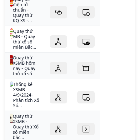
điện tử
chuẩn -
Quay thử
KQ XS -...
Quay thử
MB - Quay
thử xổ số
miền Bắc...
Quay thử
XSMB hôm
nay - Quay
thử xổ số...
Thống kê
XSMB
4/9/2024-
Phân tích Xổ
Số...
Quay thử
XSMB -
Quay thử Xổ
số miền
bắc...