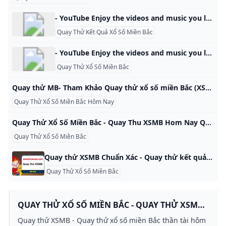
Quay Thử XSMB - Quay Thử MB - Quay Thử Xổ Số Miền B
undefined - YouTube
Nguồn gốc của cái tên Roulette là gì?
xổ số miền bắc quay thử
- YouTube Enjoy the videos and music you love, upload original content, and share it all with friends, family, and the world on YouTube.
Quay thử xổ số miền Nam - Quay thử XSMN - Quay thử 
Quay thử XSMB - Quay thử kết quả xổ số Miền bắc hôm 
XSMB Có Bao Nhiêu Tỉnh? Con Số Chính Xác 2026
Quay thử XSMB - Quay số may mắn xổ số miền Bắc hôm 
Quay Thử Kết Quả Xổ Số Miền Bắc
Chơi Tiến Lên Miền Nam Offline: Hướng Dẫn Tải Game và
Quay Thử XSMB - Quay Thử Xổ Số Miền Bắc Hôm Nay
Quay thử XSMB hôm nay - Quay thử MB - Quay số lấy h
Quay thử MB- Tham Khảo Quay thử xổ số miền Bắc (XSM
- YouTube
- YouTube
Quay thử xổ số miền Bắc
quay thử kết quả xổ số miền bắc
Quay thử miền Bắc - Quay thử XSMB - Quay thử MB lấy 
- YouTube Enjoy the videos and music you love, upload original content, and share it all with friends, family, and the world on YouTube.
KQXSMB - SXMB - Kết quả xổ số miền Bắc - XSMB - XSTD 
Quay thử kết quả xổ số miền Bắc - Quay thử XSMB lấy m
Quay Thử XSMN - Quay Thu MN - Quay Thử Xổ Số Miền 
Những quốc gia nào bị hạn chế trên WPT Global?
Quay thử XSMB Quay thử xổ số Miền Bắc hôm nay
Quay Thử Xổ Số Miền Bắc
Quay thử xổ số miền Bắc hôm nay - Kết quả quay thử X
xổ số thêm
11 ứng dụng và trò chơi poker hay nhất dành cho Androi
- YouTube
XSMB Chu nhat - Xổ Số Miền Bắc Chủ nhật Hàng Tuần - 
Xổ Số Miền Bắc Có Bao Nhiêu Đài? 6 Đài Quay Thưởng Ch
quay thử xổ số miền bắc hôm nay
Tùy chọn thanh toán tại EVERYGAME Poker: Giao dịch n
Quay thử XSMB hôm nay - Quay thử xổ số Miền Bắc giờ 
Quay thử MB- Tham Khảo Quay thử xổ số miền Bắc (XSMB) Quay thử MB. Tham khảo quay thử XSMB hôm nay trước giờ quay. Quay thử kết quả xổ số miền bắc lấy cặp số may mắn. Bảng quay thử XSMB siêu nhanh và miễn phí. Quay thử XSMB hôm nay sẽ cung cấp cho các bạn vận may từ những con số đẹp cho kết quả xổ số miền Bắc được quay số vào 18h15 mỗi tối hàng tuần Kết quả quay thử mb được các kỹ sư lập trình của chúng tôi xử lý thông qua phần mềm của hệ thống máy tính được lập trình sẵn các tính toán số liệu được lưu trữ trong hệ thống nhiều năm, có cơ sở cực chuẩn.
Quay Thử Xổ Số Miền Bắc - Quay Thử Miền Bắc Giờ Hoàn
Lịch trình giải đấu toàn cầu WPT 2025
Quay Thử Xổ Số Hôm Nay - Quay Thử KQXS 3 Miền
Quay thử xổ số miền Bắc hôm nay - Quay thu XSMB ngày
Quay Thử Xổ Số Miền Bắc Hôm Nay
Giải vô địch WPT khơi dậy tinh thần của huyền thoại Pok
- YouTube
Xổ số miền Bắc quay thưởng lúc mấy giờ? Quy trình chi t
quay thử xổ số miền bắc
Quay thử MB - Quay thử xổ số miền Bắc chuẩn - Quay t
- YouTube
xổ số thêm
Quay Thử Xổ Số Miền Bắc - Quay Thu XSMB Hom Nay Quay thử xổ số miền bắc tìm lộc may mắn từ các bộ số của kết quả xổ số, giúp bạn có thể tự tin đưa ra con số bí ẩn trong ngày một cách tương đối chính xác hơn. Chúc Các Bạn Chơi Vui Vẻ
Roulette đóng vai trò gì trong văn hóa đại chúng chẳng
Quay thử XSMB - Quay thử xổ số miền bắc hôm nay lấy h
- YouTube
Cách Gửi Tin Nhắn Xổ Số Miền Bắc 2026: Cú Pháp XSMB
Quay Thử Xổ Số Miền Bắc
Một số vụ bê bối và tranh cãi nổi tiếng về roulette trong s
Quay thử XSMB - Quay thử MB - Quay thử xổ số miền Bắ
Quay thử xổ số miền Bắc hôm nay - Quay thu XSMB ngày
quay thử kết quả xổ số miền bắc
quay thử xsmb
- YouTube
Quay thử kết quả xổ số miền Bắc - Quay thử XSMB lấy m
Quay thử MB xổ số miền Bắc lấy gợi ý các cặp số may m
Quay thử XSMB Chuẩn Xác - Quay thử kết quả xổ số miền Bắc hôm nay Quay thử XSMB Chuẩn Xác - Quay thử kết quả xổ số miền Bắc hôm nay mang đến cho anh em những con số may mắn nhất - Quay thử XSMB siêu nhanh Miền Bắc Miền Nam Miền Trung Đặc biệt Giải nhất Giải nhì Giải ba Giải tư Giải năm Giải sáu Giải bảy Đầu Lô tô 0 1 2 3 4 5 6 7 8 9 Lô tô Đuôi 0 1 2 3 4 5 6 7 8 9 Bạn muốn xin lộc ngẫu nhiên, có thể sử dụng các bộ số do máy tính quay thu xsmb được chúng tôi đưa ra vào mỗi ngày.
undefined - YouTube
Quay thử XSMB - Quay thu xổ số miền Bắc hôm nay - Qu
Quay thử xổ số Miền Bắc xskt.com.vn
404 Not Found
Quay thử XSMB - Quay thử MB lấy hên - Quay thử xổ số 
Quay thử kết quả xổ số miền Bắc - Quay thử XSMB lấy m
Quay Thử Xổ Số Miền Bắc
Quay thử xổ số toàn quốc xskt.com.vn
Quay thu xo so- Quay thử xổ số miền Bắc hôm nay miễn p
Quay thử xổ số miền Bắc - Quay thử XSMB giờ hoàng đạ
quay thử xổ số miền bắc
Quay thử xổ số miền Bắc hôm nay - Quay thử XSMB - Qu
quay thử xổ số miền bắc
quay thử xổ số miền bắc hôm nay
Quay thử XSMB - Quay thử xổ số miền bắc hôm nay may
Quay Thử XSMB Quay thu Xo So MB - Quay Thử KQXSMB
Giải Đặc Biệt Xổ Số Miền Bắc Là Bao Nhiêu?
Quay thử XSMB - Quay thử MB - Quay thử xổ số miền Bắ
- YouTube
- YouTube
- YouTube
XSMB – Quay Thử Dự Đoán Kết Quả Xổ Số Miền Bắc Hôm 
Quay Thử XSMB - Quay Thử MB - Quay Thử Xổ Số Miền B
Ai đã phát minh ra trò chơi roulette?
QUAY THỬ XỔ SỐ MIỀN BẮC - QUAY THỬ XSMB
Quay thử xổ số - Quay số chuẩn may mắn trong ngày
Quay Thử Xổ Số Hôm Nay - Quay Thử KQXS 3 Miền
- YouTube
- YouTube
Quay Thử XSMB hôm nay - Quay Thử Xổ Số Miền Bắc - Q
- YouTube
quay thử xổ số miền bắc
THẦN TÀI HÔM NAY
Một số vụ bê bối và tranh cãi nổi tiếng về roulette trong s
Giới Thiệu Casino Online BK8
Quay thử XSMB - Quay thử xổ số miền Bắc thần tài hôm
Quay thử xsmb - Cập nhật kết quả quay thử xổ số miền b
Quay thử xổ số miền Bắc hôm nay - Quay thu XSMB ngày