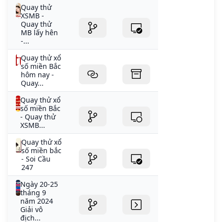
Quay thử
XSMB -
Quay thử
MB lấy hên
-...
Quay thử xổ
số miền Bắc
hôm nay -
Quay...
Quay thử xổ
số miền Bắc
- Quay thử
XSMB...
Quay thử xổ
số miền bắc
- Soi Cầu
247
Ngày 20-25
tháng 9
năm 2024
Giải vô
địch...