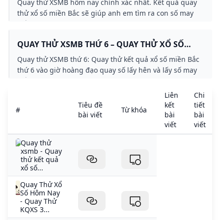
Quay thử XSMB hôm nay chính xác nhất. Kết quả quay
thử xổ số miền Bắc sẽ giúp anh em tìm ra con số may
mắn có khả năng về cao nhất.
QUAY THỬ XSMB THỨ 6 – QUAY THỬ XỔ SỐ
MIỀN BẮC THỨ 6
Quay thử XSMB thứ 6: Quay thử kết quả xổ số miền Bắc
thứ 6 vào giờ hoàng đạo quay số lấy hên và lấy số may
mắn XSMB thu 6.
quay thử kết quả xổ số miền bắc
Liên
Chi
Quy tắc mới cho Thiên đường WSOP: Thiết bị điện tử và H
Tiêu đề
kết
tiết
#
Từ khóa
bài viết
bài
bài
XSMB - KQXSMB - Kết quả xổ số Miền Bắc hôm nay - XSTD
viết
viết
Quay Thử XSMB Quay thử Xổ số miền Bắc Hôm Nay Qua
Quay thử XSMB hôm nay - Quay thử xổ số miền Bắc lấy m
Quay thử
Quay thử xổ số Miền Bắc kết quả xsmb hôm nay hdmedi
xsmb - Quay
thử kết quả
Quay thử XSMB Chuẩn Xác - Quay thử kết quả xổ số miề
xổ số...
Quay thử XSMB - Quay thử kết quả xổ số miền Bắc hôm 
Quay Thử Xổ
WPT Global ¥ 110 CN ¥ triệu Chủ nhật Hyper PKO Show
Số Hôm Nay
Cách sử dụng ứng dụng quay thử xsmb
- Quay Thử
- YouTube
KQXS 3...