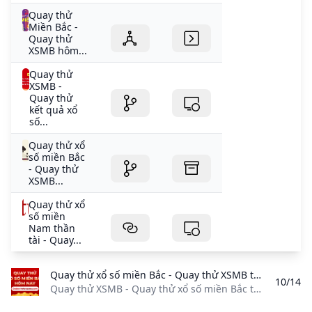
Quay thử
Miền Bắc -
Quay thử
XSMB hôm...
Quay thử
XSMB -
Quay thử
kết quả xổ
số...
Quay thử xổ
số miền Bắc
- Quay thử
XSMB...
Quay thử xổ
số miền
Nam thần
tài - Quay...
quay thử xsmb
quay thử xổ số miền bắc
quay thử xổ số miền bắc
Quay thử xổ số miền Bắc - Quay thử XSMB thần tài hôm nay Quay thử XSMB - Quay thử xổ số miền Bắc thần tài hôm nay giúp bạn tìm ra con số ngẫu nhiên may mắn trước khi mua vé số
- YouTube
10/14
Quay Thu MB - Quay Thử Xổ Số Miền Bắc - Quay Thử XSMB
Quay thử XSMN hôm nay - Quay thử xổ số miền Nam lấy m
Quay thử XSMB - Quay thử xổ số miền Bắc thần tài hôm nay giúp bạn tìm ra con số ngẫu nhiên may mắn trước khi mua vé số Dudoanketquaxoso.com XSMB XSMN XSMT Dự đoán XSMB Dự đoán XSBD Dự đoán XSTV Dự đoán XSVL Dự đoán XSLA Dự đoán XSHG Dự đoán XSBP Dự đoán XSDL Dự đoán XSTG Dự đoán XSKG Dự đoán XSTN Dự đoán XSDT Dự đoán XSCM
- YouTube
Quay thử MB xổ số miền Bắc lấy gợi ý các cặp số may mắn
Quay thử XSMB – Quay thử xổ số miền Bắc hôm nay lấy hê
Quay thử MB xổ số miền Bắc lấy gợi ý các cặp số may m