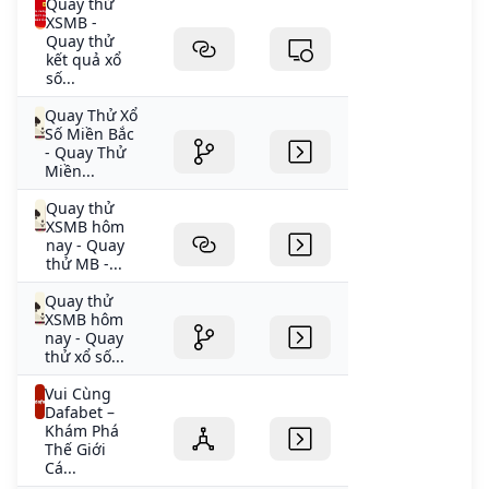
Quay thử
XSMB -
Quay thử
kết quả xổ
số...
Quay Thử Xổ
Số Miền Bắc
- Quay Thử
Miền...
Quay thử
XSMB hôm
nay - Quay
thử MB -...
Quay thử
XSMB hôm
nay - Quay
thử xổ số...
Vui Cùng
Dafabet –
Khám Phá
Thế Giới
Cá...