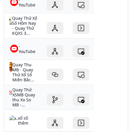
YouTube
Quay Thử Xổ
Số Hôm Nay
- Quay Thử
KQXS 3...
-
YouTube
Quay Thu
MB - Quay
Thử Xổ Số
Miền Bắc...
Quay Thử
XSMB Quay
thu Xo So
MB -...
xổ số
thêm