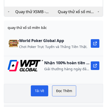
- YouTube
Xổ Số Miền Bắc Quay Trực Tiếp Ở Đâu? Địa ChỉChính X
quay thử xổ số miền bắc hôm nay
Quay thử XSMB hôm nay - Quay thử MB - Quay số lấy
Sách hướng dẫn giải đấu WPT Playground 2024
- YouTube
- YouTube
Dự đoán XSMB 4/9/2024 - soi cầu Xổ Số Miền Bắc thứ 4 
THÔNG TIN VỀ QUAY THỬ XỔ SỐ MIỀN BẮC
Quay thử XSMB -
Quay thử xổ số miền
Bạn có thể chơi WPT Global ở đâu? Các quốc gia được h
Quay thử XSMB - Quay thu xổ số miền Bắc hôm nay - 
Giải Đặc Biệt Xổ Số Miền Bắc Là Bao Nhiêu?
Quay thử kết quả xổ
Bắc - Quay thử XSMB
Máy đánh bạc trả tiền thật mà không cần đặt cọc Chơi
Quay thử XSMB - Quay thử xổ số Miền Bắc hôm nay
Chơi Tiến Lên Miền Nam Offline: Hướng Dẫn Tải Game 
số miền Bắc hôm nay
thần tài hôm nay
xổ số miền bắc quay thử
quay thử xổ số miền bắc
Sự ra đời của sòng bạc trực tuyến đã tác động đến trò
Những quốc gia nào bị hạn chế trên WPT Global?
404 Not Found.
Quay thử XSMB - Quay thử xổ số Miền Bắc hôm nay
quay thử xsmb
quay thử xsmb
Quay thử XSMB - Quay thử xổ số miền Bắc hôm nay lấ
Quay thử xổ số miền bắc - Quay thử xsmb hôm nay - Qu
Quay thử XSMB - Quay thử xổ số miền Bắc hôm nay lấ
Quay thử xổ số miền Bắc hôm nay - Quay thử XSMB - 
Sự ra đời của sòng bạc trực tuyến đã tác động đến trò
- YouTube
World Poker Global App
Giải Đặc Biệt Xổ Số Miền Bắc Là Bao Nhiêu?
Điều khoản tiền thưởng toàn cầu của WPT: Tiền mặt đ
XSMB 4/9 - Kết quả Xổ số miền Bắc hôm nay 4/9/2024 
Quay thử XSMB - Quay thử xổ số miền Bắc hôm nay lấy 
Chơi Poker Trực Tuyến và Thắng Tiền Thật.
- YouTube
XSMB Chu nhat - Xổ Số Miền Bắc Chủ nhật Hàng Tuần 
xổ số thêm
Sự ra đời của sòng bạc trực tuyến đã tác động đến trò ch
Trò chơi roulette lần đầu tiên được chơi ở đâu và khi n
Quay thử Xổ số Quay thu Xo So Hôm nay - KQXS 3 miền
Các giải đấu hàng ngày từ WPT Global
Ứng dụng sòng bạc trực tuyến hàng đầu năm 2025
Nhận 100% hoàn tiền khi nạp lần đầu
Quay thử xổ số miền bắc - Soi Cầu 247
Quay Thu MB - Quay Thử Xổ Số Miền Bắc - Quay Thử 
xổ số miền bắc quay thử
Thống kê XSMB 4/9/2024-Phân tích Xổ Số Miền Bắc thứ 4
Các giải đấu hàng ngày từ WPT Global
XSMB – Quay Thử Dự Đoán Kết Quả Xổ Số Miền Bắc Hô
- YouTube
Quay thử XSMB Chuẩn Xác - Quay thử kết quả xổ số miề
Giải thưởng hàng ngày đảm bảo 10,000 USD
Quay thử xổ số miền bắc - Quay thử xsmb hôm nay - 
Quay Thử XSMB Đại Cát⚡ Quay Thử Xổ Số Miền Bắc H
- YouTube
Quay thử Xổ số Quay thu Xo So Hôm nay - KQXS 3 miền l
Quay thử XSMB - Quay thử MB lấy hên - Quay thử xổ s
Quay Thử Miền Bắc Hôm Nay - Xổ Số Thử XSMB
Hướng dẫn rút tiền toàn cầu của WPT: Tiền mặt được t
Quay thử xsmb - Quay thử kết quả xổ số miền Bắc hôm n
Quay thử Miền Bắc - Quay thử XSMB hôm nay - Quay 
Mẹo mới toàn cầu của WPT: Xem trước cá cược tuần 6
Kèo Bóng Đá Châu Âu: Hướng Dẫn Chi Tiết và Cách Đọ
quay thử xổ số miền bắc
quay thử kết quả xổ số miền bắc
quay thử xổ số miền bắc hôm nay
Tải Về
Đọc Thêm
Quay thử XSMB Quay thử xổ số Miền Bắc hôm nay
Tùy chọn thanh toán tại EVERYGAME Poker: Giao dịch
Quay thử MB- Tham Khảo Quay thử xổ số miền Bắc (X
Quay thử XSMB - Quay thu xổ số miền Bắc hôm nay - Qu
Quay thử Xổ số Quay thu Xo So Hôm nay - KQXS 3 miền l
XSMB mở thưởng ngày nào?
Quay thử MB xổ số miền Bắc lấy gợi ý các cặp số may m
Quay thử XSMB – Quay thử xổ số miền Bắc hôm nay lấy 
xổ số kiến thiết miền Bắc là gì?
Vincent Meli tăng lên 100.000 với K♣️ J♣️ Francois Tosques Ca
Trò chơi roulette lần đầu tiên được chơi ở đâu và khi nào