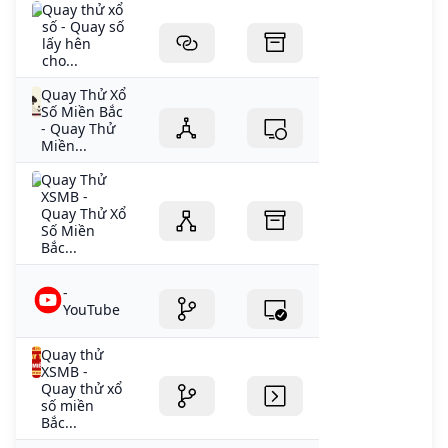
Quay thử xổ
số - Quay số
lấy hên
cho...
Quay Thử Xổ
Số Miền Bắc
- Quay Thử
Miền...
Quay Thử
XSMB -
Quay Thử Xổ
Số Miền
Bắc...
-
YouTube
Quay thử
XSMB -
Quay thử xổ
số miền
Bắc...