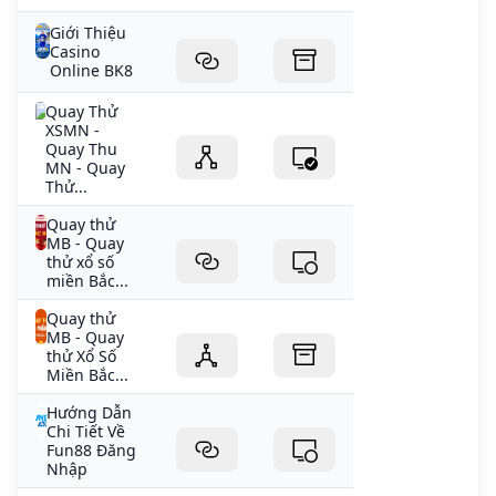
Giới Thiệu
Casino
Online BK8
Quay Thử
XSMN -
Quay Thu
MN - Quay
Thử...
Quay thử
MB - Quay
thử xổ số
miền Bắc...
Quay thử
MB - Quay
thử Xổ Số
Miền Bắc...
Hướng Dẫn
Chi Tiết Về
Fun88 Đăng
Nhập