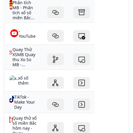
Phân tích
MB - Phân
tích xổ số
miền Bắc...
-
YouTube
Quay Thử
XSMB Quay
thu Xo So
MB -...
xổ số
thêm
TikTok -
Make Your
Day
Quay thử xổ
số miền Bắc
hôm nay -