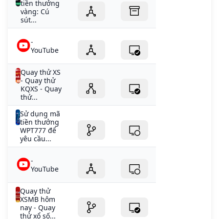
tiền thưởng
vàng: Cú
sút...
-
YouTube
Quay thử XS
- Quay thử
KQXS - Quay
thử...
Sử dụng mã
tiền thưởng
WPT777 để
yêu cầu...
-
YouTube
Quay thử
XSMB hôm
nay - Quay
thử xổ số...