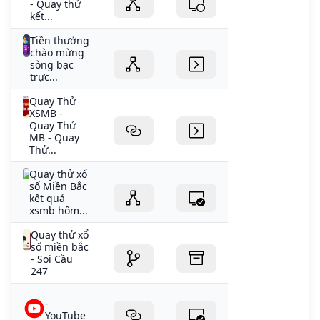
- Quay thử
kết...
Tiền thưởng
chào mừng
sòng bạc
trực...
Quay Thử
XSMB -
Quay Thử
MB - Quay
Thử...
Quay thử xổ
số Miền Bắc
kết quả
xsmb hôm...
Quay thử xổ
số miền bắc
- Soi Cầu
247
-
YouTube