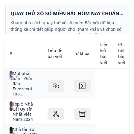
Quay thử XSMB - Quay thử kết quả xổ số Miền Bắc hôm 
Quay thử xổ số - Quay thử vận may lấy hên - Quay số ch
cuối nơi và thủ tục nhận thưởng nhanh tại đại lý thời
Phil Ivey tổ chức trò chơi gặp gỡ lễ hội tại Wynn Las Veg
hạn 30 ngày để lĩnh và lưu ý về thuế cùng ví dụ minh
Xổ số miền Bắc thứ Bảy là đài nào?
QUAY THỬ XỔ SỐ MIỀN BẮC HÔM NAY CHUẨN
họa cụ thể để bạn nhận tiền đúng và an toàn.
Nhà tài trợ Tiêu đề WPT Global Now cho Triton Poker Sup
Xổ số miền Bắc quay thưởng lúc mấy giờ? Quy trình chi t
XÁC MIỄN PHÍ
Khám phá cách quay thử xổ số miền Bắc với dữ liệu
thống kê chi tiết giúp người chơi tham khảo và chọn số
chính xác. Tính năng quay thử miễn phí dễ sử dụng
quay thử xsmb
mang lại trải nghiệm giải trí thú vị và cơ hội may mắn
Liên
Chi
cao hơn.
Quay thử Miền Bắc - Quay thử XSMB hôm nay - Quay th
Tiêu đề
kết
tiết
#
Từ khóa
bài viết
bài
bài
Quay số chuẩn - Quay thử KQXS - Quay thử kết quả xổ số
viết
viết
Dự đoán XSMB 4/9/2024 - soi cầu Xổ Số Miền Bắc thứ 4 - 
Quay thử XSMB - Quay thử kết quả xổ số miền Bắc hôm 
Một phát
Quay thử XSMB - Quay thử xổ số miền Bắc hôm nay lấy 
bắn - Giải
đấu
xổ số thêm
Freezeout
- YouTube
của...
Quay Thử XSMB - Quay Thử MB - Quay Thử Xổ Số Miền B
Top 5 Nhà
- YouTube
Cái Uy Tín
Quay Thử Xổ Số Miền Bắc - Quay Thử Đài Miền Bắc - XS
Nhất Việt
Nam 2024
quay thử xổ số miền bắc hôm nay
Quay thử xổ số miền bắc - Soi Cầu 247
Nhà tài trợ