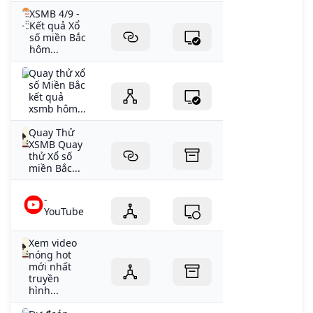
XSMB 4/9 -
Kết quả Xổ
số miền Bắc
hôm...
Quay thử xổ
số Miền Bắc
kết quả
xsmb hôm...
Quay Thử
XSMB Quay
thử Xổ số
miền Bắc...
-
YouTube
Xem video
nóng hot
mới nhất
truyền
hình...