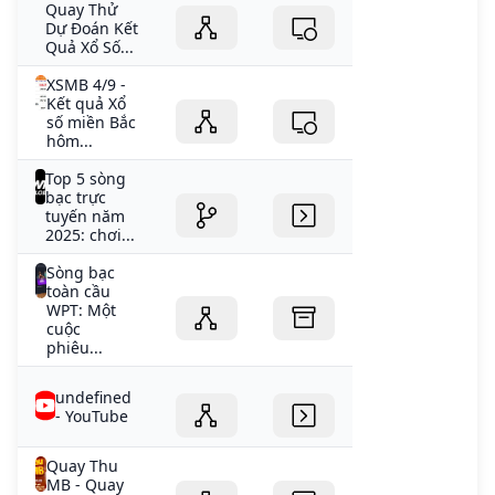
Quay Thử
Dự Đoán Kết
Quả Xổ Số...
XSMB 4/9 -
Kết quả Xổ
số miền Bắc
hôm...
Top 5 sòng
bạc trực
tuyến năm
2025: chơi...
Sòng bạc
toàn cầu
WPT: Một
cuộc
phiêu...
undefined
- YouTube
Quay Thu
MB - Quay