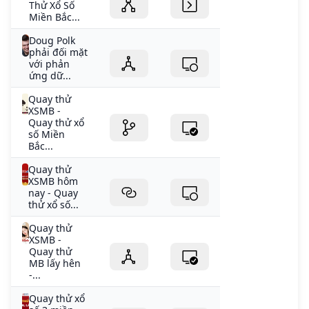
Thử Xổ Số
Miền Bắc...
Doug Polk
phải đối mặt
với phản
ứng dữ...
Quay thử
XSMB -
Quay thử xổ
số Miền
Bắc...
Quay thử
XSMB hôm
nay - Quay
thử xổ số...
Quay thử
XSMB -
Quay thử
MB lấy hên
-...
Quay thử xổ