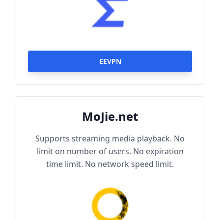
EEVPN
MoJie.net
Supports streaming media playback. No
limit on number of users. No expiration
time limit. No network speed limit.