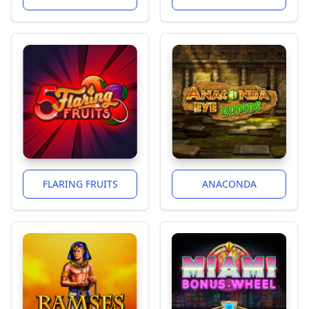
FLARING FRUITS
ANACONDA