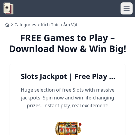
Ope
Categories
Kích Thích Âm Vật
Home
FREE Games to Play –
Download Now & Win Big!
Slots Jackpot | Free Play &
Win Big
Huge selection of free Slots with massive
jackpots! Spin now and win life-changing
prizes. Instant play, real excitement!