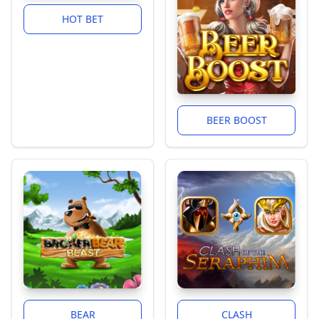
quay thử kết quả xổ số miền bắc
- YouTube
Sòng bạc toàn cầu WPT: Một cuộc phiêu lưu đầy thú vị
Quay thử xổ số miền Bắc - Quay thử kết quả XSMB hôm 
Ai có nhiều vòng tay WSOP nhất?
Tôi có thể chơi GGPoker ở Mỹ không?
Sự trở lại của Shevliakov giành giải thưởng hàng triệu 
Chơi bài xì phé trực tuyến trên Android: Hướng dẫn năm
Quay thử XSMB chủ nhật – Quay thử xổ số miền Bắc chủ 
Quay thử xổ số miền Bắc hôm nay - Quay thử XSMB - Qu
xổ số thêm
Rake Chase là gì?
Quay thử MB xổ số miền Bắc lấy gợi ý các cặp số may m
Quay Thử Xổ Số Miền Bắc Hôm Nay: Tạo Bộ Số Mô Phỏn
Quay thu xo so - Quay thử xổ số giờ hoàng đạo hôm nay
Kèo Bóng Đá Châu Âu: Hướng Dẫn Chi Tiết và Cách Đọc 
- YouTube
Giới Thiệu Casino Online BK8
Quay thử Miền Bắc - Quay thử XSMB hôm nay - Quay th
Khi nào và tại sao số 0 kép được thêm vào bánh xe roule
- YouTube
- YouTube
Quay thử XSMB - Quay thu xổ số miền Bắc hôm nay - Qu
- YouTube
Quay Thử Xổ Số Miền Bắc - Quay Thử Miền Bắc Giờ Hoàn
- YouTube
Hướng dẫn sự kiện WPT Paris 2024
Xổ Số 888 - Kết quả xổ số miền bắc - xổ số miền nam - xổ
Quay thử XSMB - Quay số may mắn xổ số miền Bắc hôm 
Quay thử xổ số miền Nam thần tài - Quay thu XSMN lấy
Quay thử XSMB chủ nhật – Quay thử xổ số miền Bắc chủ 
- YouTube
Quay Thử Miền Bắc Hôm Nay - Xổ Số Thử XSMB
Quay thử XSMB - Quay số may mắn xổ số miền Bắc hôm 
Quay Thử Miền Bắc Hôm Nay - Xổ Số Thử XSMB
Xem video nóng hot mới nhất truyền hình trực tuyến TV
Quay Thử XSMB Quay thử Xổ số miền Bắc Hôm Nay Qua
Một người phụ nữ hướng dẫn lựa chọn đồ chơi tình dục
Quay thử xổ số - Quay số chuẩn may mắn trong ngày
HOT BET
Paulius Plausinaitis thắng GGMmillion$ SHR với số tiền 
Quay thử XSMB - Quay thử MB - Quay thử xổ số miền Bắ
Quay thử XSMB - Quay thu xổ số miền Bắc hôm nay - Qu
Quay thử XSMB thứ 3 – Quay thử xổ số miền Bắc thứ 3
Quay thử xổ số miền Bắc - Quay thử XSMB giờ hoàng đạ
XSMB – Quay Thử Dự Đoán Kết Quả Xổ Số Miền Bắc Hôm 
Quay thử xổ số Miền Bắc hôm nay - Quay thu MB lấy hên
Dự đoán XSMB 4/9/2024 - soi cầu Xổ Số Miền Bắc thứ 4 - 
Cory Zeidman nhận tội về kế hoạch gian lận cá cược thể 
- YouTube
- YouTube
- YouTube
Quay Thu MB - Quay Thử Xổ Số Miền Bắc Hôm Nay
Quay thử XSMB – Quay thử xổ số miền Bắc hôm nay lấy 
Xổ Số 888 - Kết quả xổ số miền bắc - xổ số miền nam - xổ
Quay thử XSMB hôm nay - Quay thử xổ số Miền Bắc giờ 
Màu Bỗng Quay XSMB Là Gì? Sự Thật Ít Người Biết
Dự đoán XSMB 4/9/2024 - Soi cầu miền Bắc ngày 4 tháng
- YouTube
Quay thử XSMB - Quay thử MB lấy hên - Quay thử xổ số 
Quay thử MB- Tham Khảo Quay thử xổ số miền Bắc (XSM
Quay thử Xổ số Miền Bắc - Quay thu MB - Quay thử XSM
Đủ điều kiện cho sự kiện chính của WPT Global thông qu
Các giải đấu hàng ngày từ WPT Global
Quay thử quả xổ số hôm nay ngày mai chuẩn xác
- YouTube
Một số vụ bê bối và tranh cãi nổi tiếng về roulette trong s
Quay Thử XSMB hôm nay - Quay Thử Xổ Số Miền Bắc - Q
xổ số thêm
Quay Thử XSMB hôm nay - Quay Thử Xổ Số Miền Bắc - Q
Quay số chuẩn - Quay thử KQXS - Quay thử kết quả xổ số
Quay thử xổ số Miền Bắc xskt.com.vn
Quay Thử XSMB Quay thu Xo So MB - Quay Thử KQXSMB
Quay thử xổ số Miền Bắc hôm nay - Quay thu MB lấy hên
Quay thử xổ số miền bắc - Soi Cầu 247
Quay thử MB xổ số miền Bắc lấy gợi ý các cặp số may m
Quay Thử XSMB Đại Cát⚡ Quay Thử Xổ Số Miền Bắc Hôm
Quay Thử Xổ Số Miền Bắc - Quay Thu XSMB Hom Nay
Quay thử XSMB - Quay thử xổ số miền bắc để thử vận m
Quay Thu MB - Quay Thử Xổ Số Miền Bắc Hôm Nay
Sòng bạc tiền thưởng hàng đầu không có tiền gửi vào nă
Thống kê XSMB 4/9/2024-Phân tích Xổ Số Miền Bắc thứ 4
Quay Thử Xổ Số Miền Bắc - Quay Thử Đài Miền Bắc - XS
Quy tắc mới cho Thiên đường WSOP: Thiết bị điện tử và H
Quay Thử XSMB Quay thử Xổ số miền Bắc Hôm Nay Qua
Quay thử MB - Quay thử xổ số miền Bắc giờ hoàng đạo
Quay thử miền Bắc - Quay thử XSMB - Quay thử MB lấy 
Các giải đấu hàng ngày từ WPT Global
Quay Thu MB - Quay Thử Xổ Số Miền Bắc Hôm Nay
Quay thử XSMB chủ nhật – Quay thử xổ số miền Bắc chủ 
Quay thử XSMB Chuẩn Xác - Quay thử kết quả xổ số miề
Quay thu xo so- Quay thử xổ số miền Bắc hôm nay miễn p
Quay thử XSMB hôm nay - Quay thử MB - Quay số lấy h
Quay thử xổ số toàn quốc xskt.com.vn
Quay thử XSMB - Quay thu xổ số miền Bắc hôm nay - Qu
Quay thử MB xổ số miền Bắc lấy gợi ý các cặp số may m
Doug Polk phải đối mặt với phản ứng dữ dội khi chơi tron
Quay Thử Xổ Số Hôm Nay - Quay Thử KQXS 3 Miền
Quay Thử XSMB Quay thu Xo So MB - Quay Thử KQXSMB
Quay thử xổ số miền Nam - Quay thử XSMN - Quay thử 
Lịch trình giải đấu toàn cầu WPT 2025
XSMB mở thưởng ngày nào?
XSMN 26/8/2024 - Xổ số miền Nam ngày 26 tháng 8 năm 
Quay Thử Xổ Số Miền Bắc - Quay Thu XSMB Hom Nay
Quay thử xổ số - Quay thử vận may lấy hên - Quay số ch
XSMB Chu nhat - Xổ Số Miền Bắc Chủ nhật Hàng Tuần - 
Quay thử xổ số miền bắc - Quay thử xsmb hôm nay - Qu
Quay thử XSMB - Quay thử xổ số miền bắc để thử vận m
Quay thử XSMB - Quay thử xổ số miền Bắc hôm nay thử 
- YouTube
Luật Chơi Poker Online tại DA88
Quay thử MB - Quay thử Xổ Số Miền Bắc hôm nay - Quay
Hướng Dẫn Chi Tiết Về Fun88 Đăng Nhập
Những quốc gia nào có thể chơi WPTGlobal vào năm 202
Top 5 Nhà Cái Uy Tín Nhất Việt Nam 2024
Quay thử XSMB - Quay thử xổ số miền bắc hôm nay lấy h
Quay thử XSMB - Quay thu xổ số miền Bắc hôm nay - Qu
quay thử xsmb
quay thử kết quả xổ số miền bắc
quay thử kết quả xổ số miền bắc
quay thử xsmb
xổ số miền bắc quay thử
quay thử xsmb
quay thử xổ số miền bắc
quay thử xổ số miền bắc
quay thử xsmb
quay thử kết quả xổ số miền bắc
xổ số miền bắc quay thử
xổ số miền bắc quay thử
xổ số miền bắc quay thử
xổ số miền bắc quay thử
quay thử kết quả xổ số miền bắc
quay thử xsmb
quay thử xổ số miền bắc
quay thử xsmb
quay thử kết quả xổ số miền bắc
quay thử xổ số miền bắc hôm nay
quay thử kết quả xổ số miền bắc
quay thử kết quả xổ số miền bắc
quay thử xổ số miền bắc
xổ số miền bắc quay thử
quay thử xsmb
quay thử xổ số miền bắc
quay thử xổ số miền bắc hôm nay
quay thử xổ số miền bắc hôm nay
xổ số miền bắc quay thử
quay thử xsmb
quay thử xổ số miền bắc
quay thử xổ số miền bắc
xổ số miền bắc quay thử
quay thử kết quả xổ số miền bắc
quay thử xsmb
quay thử xổ số miền bắc
quay thử xổ số miền bắc
- YouTube
Quay thử kết quả xổ số miền Bắc - Quay thử XSMB lấy m
Quay thử XSMB - Quay thử kết quả xổ số Miền Bắc hôm 
Quay thử xổ số Miền Bắc xskt.com.vn
Quay Thử Xổ Số Miền Bắc - Quay Thử Miền Bắc Giờ Hoàn
Quay thử miền Bắc - Quay thử XSMB - Quay thử MB lấy 
WPT Global từ Chủ nhật Hyper PKO Showdown: Mua thấp
Quảng cáo mới nhất của WPT Global: vé cho một số tiền 
Quay thử quả xổ số hôm nay ngày mai chuẩn xác
Cách đủ điều kiện tham gia các sự kiện trực tuyến của 
Quay thử XSMB hôm nay - Quay thử xổ số Miền Bắc giờ 
Lễ hội mùa xuân toàn cầu WPT: 7.000.000 đô la giải thư
- YouTube
Quay thử XSMB chủ nhật – Quay thử xổ số miền Bắc chủ 
Không có tiền gửi miễn phí tại WPT Global - chơi mà khôn
Cách tải xuống đăng ký và Master WPT Global: 2025 Guid
Quay thử Xổ số Quay thu Xo So Hôm nay - KQXS 3 miền l
undefined - YouTube
Doug Polk phải đối mặt với phản ứng dữ dội khi chơi tron
Điều khoản tiền thưởng toàn cầu của WPT: Tiền mặt được
Tương lai của trò chơi roulette là gì?
Dự đoán XSMB 4/9/2024 - Soi cầu miền Bắc ngày 4 tháng
Một phát bắn - Giải đấu Freezeout của WPT Global
Dự đoán XSMB ngày 4/9/2024 - Thống kê XSMB thứ 4
undefined - YouTube
xổ số thêm
Xổ Số 888 - Kết quả xổ số miền bắc - xổ số miền nam - xổ
Phân tích MB - Phân tích xổ số miền Bắc 24H hôm nay -
Quay số chuẩn - Quay thử KQXS - Quay thử kết quả xổ số
Vui Cùng Dafabet – Khám Phá Thế Giới Cá Cược Đẳng Cấ
Quay Thu MN - Quay Thử Xổ Số Miền Nam Hôm Nay
Dự đoán XSMB 4/9/2024 - soi cầu Xổ Số Miền Bắc thứ 4 - 
Sách hướng dẫn giải đấu WPT Playground 2024
Lễ hội mùa xuân toàn cầu WPT: 7.000.000 đô la giải thư
Quay Thu MB - Quay Thử Xổ Số Miền Bắc Hôm Nay
Quay thử XSMB - Quay thu xổ số miền Bắc hôm nay - Qu
Giải Đặc Biệt Xổ Số Miền Bắc Là Bao Nhiêu?
Quay thử XSMB - Quay thử MB giờ hoàng đạo Xổ số 666
Cuộc đua gay cấn dành cho Cầu thủ xuất sắc nhất WPT m
Xổ số miền Bắc quay thưởng lúc mấy giờ? Quy trình chi t
Rake Chase là gì?
Quay thử xổ số Miền Bắc theo giờ hoàng đạo hôm nay
- YouTube
Quay thử xổ số miền Bắc - Quay thử XSMB giờ hoàng đạ
Quay số điện tử chuẩn - Quay thử KQ XS - Quay thử kết q
Sử dụng đô la hộ chiếu toàn cầu WPT để vào các sự kiện 
Quay thử xổ số - Quay số lấy hên cho ngày hôm nay
Xổ Số 888 - Kết quả xổ số miền bắc - xổ số miền nam - xổ
Xổ số thủ đô quay ở đâu?
Quay Thử XSMB Quay thử Xổ số miền Bắc Hôm Nay Qua
Quay thử xổ số Miền Bắc kết quả xsmb hôm nay hdmedi
Quay thử xổ số - Quay số chuẩn may mắn trong ngày
- YouTube
Giải vô địch thế giới WPT 2024 khai mạc tại Wynn Las Vega
XSMB khi nào quay?
Bạn không thể tải xuống và chơi WPT Poker Global ở các
WPT Global tổ chức sự kiện ở những quốc gia và khu vực
- YouTube
Quay thử XSMB - Quay thử xổ số miền Bắc hôm nay thử 
- YouTube
Quay thử xổ số - Quay số chuẩn may mắn trong ngày
xổ số thêm
XSMB – Quay Thử Dự Đoán Kết Quả Xổ Số Miền Bắc Hôm 
Quay thử xổ số miền Bắc hôm nay - Quay thu XSMB ngày
Dự đoán XSMB 4/9/2024 - Soi cầu miền Bắc ngày 4 tháng
Quay thử XSMB hôm nay - Quay thử xổ số miền Bắc giờ 
XSMB khi nào quay?
Quay thử xổ số - Quay số lấy hên cho ngày hôm nay
Quay Thử Xổ Số Hôm Nay - Quay Thử KQXS 3 Miền
Quay Thử Xổ Số Miền Bắc - Quay Thử Miền Bắc Giờ Hoàn
Quảng cáo mới nhất của WPT Global: vé cho một số tiền 
Quay Thu MB - Quay Thử Xổ Số Miền Bắc Hôm Nay
undefined - YouTube
Quay thử XSMB - Quay thử xổ số miền Bắc hôm nay thử 
Quay thử XSMB 4/9 : Quay thử kết quả xổ số miền Bắc ng
Các giải đấu hàng ngày từ WPT Global
- YouTube
- YouTube
Trúng giải 7 xổ số miền Bắc: Nhận ngay 40.000₫
- YouTube
Quay thử XSMB - Quay thử xổ số miền bắc để thử vận m
Quay thử XS - Quay thử KQXS - Quay thử kết quả xổ số 
Quay thử xổ số miền Nam thần tài - Quay thu XSMN lấy
xổ số thêm
Quay thử XSMB – Quay thử xổ số miền Bắc hôm nay lấy 
- YouTube
XSMB 4/9 - Kết quả Xổ số miền Bắc hôm nay 4/9/2024 - 
WPT Global Cow Boy: Quan điểm của người chơi
Quay Thử Xổ Số Miền Bắc: Hướng Dẫn Sử Dụng Công Cụ
Quay thử xổ số miền Bắc - Quay thử XSMB giờ hoàng đạ
Quay thử xổ số toàn quốc xskt.com.vn
XSMB 4/9 - Kết quả Xổ số miền Bắc hôm nay 4/9/2024 - 
Phân tích MB - Phân tích xổ số miền Bắc 24H hôm nay -
Quay thử xổ số Miền Bắc xskt.com.vn
Quay thử xổ số miền Bắc - Quay thử kết quả XSMB hôm 
Quay thử XSMB - Quay thử xổ số miền bắc hôm nay lấy h
Quay thử XSMB - Quay thử xổ số miền bắc hôm nay may
- YouTube
Xổ số Miền Bắc 90 ngày - XSMB 90 ngày
XSMB – Quay Thử Dự Đoán Kết Quả Xổ Số Miền Bắc Hôm 
Những quốc gia nào có thể chơi WPTGlobal vào năm 202
Sòng bạc toàn cầu WPT: Một cuộc phiêu lưu đầy thú vị
Quay thử xổ số miền Bắc - Quay thử XSMB giờ hoàng đạ
Sử dụng mã tiền thưởng WPT777 để yêu cầu ưu đãi đặc bi
Trúng giải 7 xổ số miền Bắc: Nhận ngay 40.000₫
James Obst giành chức vô địch WPT Australia và giành đư
Quay thử xổ số miền Bắc - Quay thử XSMB thần tài hôm 
Quay Thử XSMB Quay thử Xổ số miền Bắc Hôm Nay Qua
Martin Tsvetanov giành chiến thắng trong sự kiện chính 
404 Not Found
Quay thử xổ số miền Bắc hôm nay chuẩn xác miễn phí
Dự đoán XSMB 4/9/2024 - soi cầu Xổ Số Miền Bắc thứ 4 - 
Quay thử XSMB thứ 3 – Quay thử xổ số miền Bắc thứ 3
Quay thử Xổ số Quay thu Xo So Hôm nay - KQXS 3 miền l
BEER BOOST
Quay thử xổ số miền Bắc - Quay thử XSMB thần tài hôm 
Quay thử xổ số - Quay số chuẩn may mắn trong ngày
Giải Đặc Biệt Xổ Số Miền Bắc Là Bao Nhiêu?
Giải Độc Đắc Xổ Số Miền Bắc: Lợi ích và Rủi Ro Trong 202
Cách sử dụng ứng dụng quay thử xsmb
- YouTube
Các quy tắc và lựa chọn cá cược ban đầu cho roulette là g
Ai có nhiều vòng tay WSOP nhất?
Quay thử xổ số - Quay số chuẩn may mắn trong ngày
Xổ Số Miền Bắc Có Bao Nhiêu Đài? 6 Đài Quay Thưởng Ch
Texas Holdem Flop có nghĩa là gì?
- YouTube
Nguồn gốc của cái tên Roulette là gì?
Quay thử miền Bắc - Quay thử XSMB - Quay thử MB lấy 
Quay thử Xổ số chọn con số may mắn hôm nay ngày mai
WPT Global vs GGPoker: Bạn nên chọn nền tảng poker n
Quay thử XSMB hôm nay - Quay thử xổ số Miền Bắc giờ 
Quay thử Miền Bắc - Quay thử XSMB hôm nay - Quay th
- YouTube
Nhà tài trợ Tiêu đề WPT Global Now cho Triton Poker Sup
Quay thử XSMB - Quay thử MB lấy hên - Quay thử xổ số 
Quay Thử XSMB - Quay Thử MB - Quay Thử Xổ Số Miền B
Quay thử xsmb - Quay thử kết quả xổ số miền Bắc hôm n
- YouTube
TP trong WPT poker là gì?
Quay Thử XSMB Là Gì? Công Cụ Mô Phỏng Xổ Số Miền Bắ
- YouTube
404 Not Found.
Quay thử xổ số miền Bắc hôm nay - Quay thu XSMB ngày
Quay thử XSMB hôm nay - Quay thử xổ số miền Bắc lấy m
Phần thưởng chào mừng mới của WPT Global: lên tới $ 
Quay thử XSMB hôm nay - Quay thử xổ số Miền Bắc giờ 
Đối tác toàn cầu của WPT với Câu lạc bộ bài Poker & Sòng
Các quy tắc và lựa chọn cá cược ban đầu cho roulette là g
Phil Ivey tổ chức trò chơi gặp gỡ lễ hội tại Wynn Las Veg
Cách đủ điều kiện tham gia các sự kiện trực tuyến của 
Quay thử XSMB – Quay thử xổ số miền Bắc hôm nay lấy 
Lễ hội mùa xuân toàn cầu WPT: 7.000.000 đô la giải thư
- YouTube
Quay Thử Xổ Số Miền Bắc - Quay Thu XSMB Hom Nay
Quay thử XSMB thứ 6 – Quay thử xổ số miền Bắc thứ 6
Quay thử xổ số miền Bắc hôm nay - Quay thu XSMB ngày
Quay thử miền Bắc - Quay thử XSMB - Quay thử MB lấy 
Quay thử MB- Tham Khảo Quay thử xổ số miền Bắc (XSM
Lịch Quay Xổ Số Miền Bắc Hôm Nay 14/6: Địa Điểm & Giờ
- YouTube
Quay thử MB- Tham Khảo Quay thử xổ số miền Bắc (XSM
Chơi Tiến Lên Miền Nam Offline: Hướng Dẫn Tải Game và
Quay Thử XSMB - Quay Thử MB - Quay Thử Xổ Số Miền B
Quay thử Xổ số chọn con số may mắn hôm nay ngày mai
Quay thử miền Bắc - Quay thử XSMB - Quay thử MB lấy 
Quay Thử XSMN - Quay Thử Miền Nam Hôm Nay - Quay 
Quay thử XSMB – Quay thử xổ số miền Bắc hôm nay lấy 
Quay thử KQ XS lấy may - Quay thử xổ số 3 miền hôm na
undefined - YouTube
Roulette đóng vai trò gì trong văn hóa đại chúng chẳng
Quay Thử XSMB Đại Cát⚡ Quay Thử Xổ Số Miền Bắc Hôm
Quay thử xổ số miền bắc - Quay thử xsmb hôm nay - Qu
Quay thử XSMN - Quay thử kết quả xổ số Miền Nam hôm
Quay Thử XSMB - Quay Thử MB - Quay Thử Xổ Số Miền B
Quay Thu MB - Quay Thử Xổ Số Miền Bắc - Quay Thử XS
Quay Thử XSMB - Quay Thử Xổ Số Miền Bắc Hôm Nay
- YouTube
Quay Thử XSMB Quay thử Xổ số miền Bắc Hôm Nay Qua
Quay thử xổ số miền Bắc hôm nay - Quay thử XSMB - Qu
- YouTube
Tiêu đề EPT củng cố danh tiếng của Stephen Song như 
Quay thử XSMB - Quay thu xổ số miền Bắc hôm nay - Qu
undefined - YouTube
Cách giành chiến thắng tại các vị trí trực tuyến vào năm 
Quay thử xổ số miền Bắc hôm nay chuẩn xác miễn phí
- YouTube
- YouTube
- YouTube
undefined - YouTube
Quay Thử Xổ Số Miền Bắc - Quay Thu XSMB Hom Nay
Quay Thử XSMB Quay thu Xo So MB - Quay Thử KQXSMB
Quay Thử Xổ Số Miền Bắc - Quay Thử Miền Bắc Giờ Hoàn
- YouTube
Quay thử XSMB - Quay thu xổ số miền Bắc hôm nay - Qu
- YouTube
Quay Thử Xổ Số Miền Bắc - Quay Thử Miền Bắc Giờ Hoàn
Đủ điều kiện tham quan Red Dragon Poker Tour Jeju 2025
Là poker trực tuyến được gian lận?
Quay thử Xổ số Quay thu Xo So Hôm nay - KQXS 3 miền l
Quay thử Xổ số Miền Bắc - Quay thu MB - Quay thử XSM
Màu Bỗng Quay XSMB Là Gì? Sự Thật Ít Người Biết
Quảng cáo mới nhất của WPT Global: vé cho một số tiền 
Vincent Meli tăng lên 100.000 với K♣️ J♣️ Francois Tosques Ca
Sự ra đời của sòng bạc trực tuyến đã tác động đến trò ch
xổ số miền Bắc có từ năm bao nhiêu?
Quay thử xổ số miền Bắc - Quay thử XSMB giờ hoàng đạ
- YouTube
Luật Chơi Poker Online tại DA88
Quay Thử Xổ Số Miền Bắc - Quay Thu XSMB Hom Nay
Quay thử xổ số miền Nam - Quay thử XSMN - Quay thử 
Quay thử xsmb - Cập nhật kết quả quay thử xổ số miền b
Giải Độc Đắc Xổ Số Miền Bắc: Lợi ích và Rủi Ro Trong 202
Quay thử xổ số miền Nam thần tài - Quay thu XSMN lấy
- YouTube
- YouTube
Quay thử MB- Tham Khảo Quay thử xổ số miền Bắc (XSM
- YouTube
Hướng Dẫn Chi Tiết Về Fun88 Đăng Nhập
Phần thưởng chào mừng mới của WPT Global: lên tới $ 
Quay thử XSMB hôm nay - Quay thử xổ số miền Bắc giờ 
Quay thử xổ số Miền Bắc kết quả xsmb hôm nay hdmedi
- YouTube
Quay Thử Xổ Số Miền Bắc - Quay Thu XSMB Hom Nay
- YouTube
Quay thử xổ số miền Bắc - Quay thử XSMB giờ hoàng đạ
Paulius Plausinaitis thắng GGMmillion$ SHR với số tiền 
TP trong WPT poker là gì?
Quay thử xsmb - Quay thử kết quả xổ số miền Bắc hôm n
Quay thử XSMB - Quay thử xổ số miền bắc hôm nay lấy h
XSMB – Quay Thử Dự Đoán Kết Quả Xổ Số Miền Bắc Hôm 
XSMB – Quay Thử Dự Đoán Kết Quả Xổ Số Miền Bắc Hôm 
Quay thử xổ số 3 miền - Quay thử KQXS - Quay số chuẩ
- YouTube
Quay thử XSMB 4/9 : Quay thử kết quả xổ số miền Bắc ng
Quay thử XSMB 4/9 : Quay thử kết quả xổ số miền Bắc ng
Quay thử xổ số miền Bắc - Quay thử XSMB giờ hoàng đạ
Quay thử XSMB hôm nay - Quay thử MB - Quay số lấy h
WPT Global: Sự lựa chọn hàng đầu cho người chơi poker
Quay Thu MB - Quay Thử Xổ Số Miền Bắc Hôm Nay
Quay Thử XSMN - Quay Thu MN - Quay Thử Xổ Số Miền 
- YouTube
- YouTube
Quay Thử XSMB Là Gì? Công Cụ Mô Phỏng Xổ Số Miền Bắ
22bet – Trải Nghiệm Cá Cược Trực Tuyến Đẳng Cấp
Roulette đóng vai trò gì trong văn hóa đại chúng chẳng
WPT Australia Returns: Thời điểm quan trọng của poker t
Quay thử quả xổ số hôm nay ngày mai chuẩn xác
Quay thử xsmb - Quay thử kết quả xổ số miền Bắc hôm n
- YouTube
Quay thử XSMB - Quay thử Xổ Số Miền Bắc hôm nay tại x
Quay thử XSMB - Quay thử xổ số miền bắc hôm nay lấy h
Xổ Số Miền Bắc Quay Trực Tiếp Ở Đâu? Địa ChỉChính Xác 
Quay thử xổ số miền bắc - Quay thử xsmb hôm nay - Qu
- YouTube
Quay thử XSMB - Quay thử MB lấy hên - Quay thử xổ số 
Quay thử xổ số miền Bắc - Quay thử XSMB thần tài hôm 
- YouTube
Quay thử XSMB - Quay thử xổ số miền bắc để thử vận m
Dự đoán XSMB 4/9/2024 - Soi cầu miền Bắc ngày 4 tháng
Quay thử XSMB - Quay thử xổ số miền Bắc hôm nay lấy 
Lịch thi WPT Châu Á Thái Bình Dương 2024-2025
Quay thử MB - Quay thử xổ số miền Bắc chuẩn - Quay t
11 ứng dụng và trò chơi poker hay nhất dành cho Androi
Bạn không thể tải xuống và chơi WPT Poker Global ở các
Quay thử XSMB - Quay thu xổ số miền Bắc hôm nay - Qu
WSOP USA Top 8 Câu hỏi thường gặp
Quay thử MB - Quay thử xổ số miền Bắc chuẩn - Quay t
Quay thử XSMB Quay thử xổ số Miền Bắc hôm nay
Xổ Số 888 - Kết quả xổ số miền bắc - xổ số miền nam - xổ
Cách giành chiến thắng tại các vị trí trực tuyến vào năm 
Quay thử XSMB - Quay thử xổ số Miền Bắc hôm nay
Kèo Bóng Đá Châu Âu: Hướng Dẫn Chi Tiết và Cách Đọc 
SXMB - XSMB - Xổ số miền Bắc hôm nay - KQXSMB - XSTD
Quay thử MB - Quay thử xổ số miền Bắc chuẩn - Quay t
Timothy Chung: Từ tiệc sinh nhật đến nhà vô địch WPT P
- YouTube
Quay thử xổ số 3 miền - Quay thử KQXS - Quay số chuẩ
Cách bắt đầu chơi bài xì phé trực tuyến vào năm 2025: 
Quay thử XSMB – Quay thử xổ số miền Bắc hôm nay lấy 
Quay thử MB- Tham Khảo Quay thử xổ số miền Bắc (XSM
- YouTube
Quay thử XSMB hôm nay - Quay thử xổ số miền Bắc lấy m
Những quốc gia nào có thể chơi WPTGlobal vào năm 202
Quay thử MB - Quay thử Xổ Số Miền Bắc hôm nay - Quay
- YouTube
Quay thử XSMB - Quay thử MB - Quay thử xổ số miền Bắ
Quay thử XSMB - Quay thử MB lấy hên - Quay thử xổ số 
Quay thử xổ số miền Bắc - Quay thử XSMB thần tài hôm 
Quay thử xổ số miền Bắc - Quay thử MB lấy hên hôm nay
- YouTube
Quay thử MB - Quay thử xổ số miền Bắc chuẩn - Quay t
undefined - YouTube
Quay thử XSMB – Quay thử xổ số miền Bắc hôm nay lấy 
Top 5 Nhà Cái Uy Tín Nhất Việt Nam 2024
- YouTube
Quay thử quả xổ số hôm nay ngày mai chuẩn xác
Tiền thưởng chào mừng sòng bạc trực tuyến không có ti
Quay thử XSMB - Quay thu xổ số miền Bắc hôm nay - Qu
KQXSMB - SXMB - Kết quả xổ số miền Bắc - XSMB - XSTD 
Cory Zeidman nhận tội về kế hoạch gian lận cá cược thể 
Quay thử XSMB - Quay thử xổ số Miền Bắc giờ hoàng đạ
Vincent Meli tăng lên 100.000 với K♣️ J♣️ Francois Tosques Ca
Giới Thiệu Casino Online Vip79
Chơi Game Bài Tiến Lên Miền Nam Miễn Phí
- YouTube
Hướng dẫn rút tiền toàn cầu của WPT: Tiền mặt được thự
Quay thử XSMB - Quay thu xổ số miền Bắc hôm nay - Qu
Quay thử XSMB - Quay thử xổ số Miền Bắc hôm nay
- YouTube
Quay thử XSMB 5/9 : Quay thử kết quả xổ số miền Bắc ng
Quay thử XSMB - Quay thử Xổ số miền bắc hôm nay
- YouTube
- YouTube
Quay thử Miền Bắc - Quay thử XSMB hôm nay - Quay th
Bạn không thể tải xuống và chơi WPT Poker Global ở các
Quay thử XSMB - Quay thử xổ số miền Bắc giờ hoàng đạ
Quay thử xổ số miền Bắc
- YouTube
- YouTube
Giải Đặc Biệt Xổ Số Miền Bắc Là Bao Nhiêu?
Quay thử xổ số Miền Bắc xskt.com.vn
Ngày 20-25 tháng 9 năm 2024 Giải vô địch WPT Úc
Quay thử XSMB hôm nay - Quay thử MB - Quay số lấy h
Ai có nhiều vòng tay WSOP nhất?
Quay thử miền Bắc - Quay thử XSMB - Quay thử MB lấy 
THÔNG TIN VỀ QUAY THỬ XỔ SỐ MIỀN BẮC
Sòng bạc tiền thưởng hàng đầu không có tiền gửi vào nă
Quay thử XSMB - Quay thử xổ số miền Bắc hôm nay thử 
Quay thử Xổ số Quay thu Xo So Hôm nay - KQXS 3 miền l
Quay Thử XSMB Quay thu Xo So MB - Quay Thử KQXSMB
11 ứng dụng và trò chơi poker hay nhất dành cho Androi
Hyper Dash trong WPT Global là gì? Đi sâu vào hành độn
- YouTube
XSMB – Quay Thử Dự Đoán Kết Quả Xổ Số Miền Bắc Hôm 
- YouTube
- YouTube
Quay thử xổ số Miền Bắc xskt.com.vn
Quay thử xổ số Miền Bắc hôm nay - Quay thu MB lấy hên
CẦU LÔ ĂN THÔNG - YouTube
Dự đoán XSMB 4/9/2024 - Soi cầu miền Bắc ngày 4 tháng
Sử dụng đô la hộ chiếu toàn cầu WPT để vào các sự kiện 
Frank Stepuchin dẫn đầu RRPO WPT Seminole 2024 sau n
- YouTube
- YouTube
undefined - YouTube
- YouTube
Quay Thử XSMB Quay thử Xổ số miền Bắc Hôm Nay Qua
Quay thử XSMB - Quay thử xổ số miền Bắc hôm nay lấy 
Doug Polk phải đối mặt với phản ứng dữ dội khi chơi tron
Sòng bạc trực tuyến đáng tin cậy nhất: WPT Global
Quay Thu MN - Quay Thử Xổ Số Miền Nam Hôm Nay
- YouTube
XSMB – Quay Thử Dự Đoán Kết Quả Xổ Số Miền Bắc Hôm 
Quay thử XSMB - Quay thử xổ số Miền Bắc hôm nay
XSMN 26/8/2024 - Xổ số miền Nam ngày 26 tháng 8 năm 
- YouTube
Xổ số thủ đô quay ở đâu?
Máy đánh bạc trả tiền thật mà không cần đặt cọc Chơi mi
- YouTube
Quay thử xổ số miền Nam thần tài - Quay thu XSMN lấy
Quay thử xsmb - Quay thử kết quả xổ số miền Bắc hôm n
Quay thử xổ số miền Bắc hôm nay - Quay thử XSMB - Qu
Quay thử xổ số miền Bắc - Quay thử XSMB giờ hoàng đạ
Xổ Số Miền Bắc Quay Trực Tiếp Ở Đâu? Địa ChỉChính Xác 
Quay Thu MB - Quay Thử Xổ Số Miền Bắc Hôm Nay
Xổ Số Miền Bắc Quay Trực Tiếp Ở Đâu? Địa ChỉChính Xác 
XSMB mở thưởng ngày nào?
Quay thử XSMB hôm nay - Quay thử xổ số Miền Bắc giờ 
- YouTube
- YouTube
Quay thử xổ số Miền Bắc hôm nay - Quay thu MB lấy hên
Quay thử kết quả xổ số miền Bắc - Quay thử XSMB lấy m
- YouTube
XSMB 4/9 - Kết quả Xổ số miền Bắc hôm nay 4/9/2024 - 
Quay thử XSMB Chuẩn Xác - Quay thử kết quả xổ số miề
Quay thử xổ số miền Bắc hôm nay - Quay thu XSMB ngày
- YouTube
BEAR
CLASH