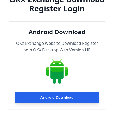
Register Login
Android Download
OKX Exchange Website Download Register
Login OKX Desktop Web Version URL
Android Download